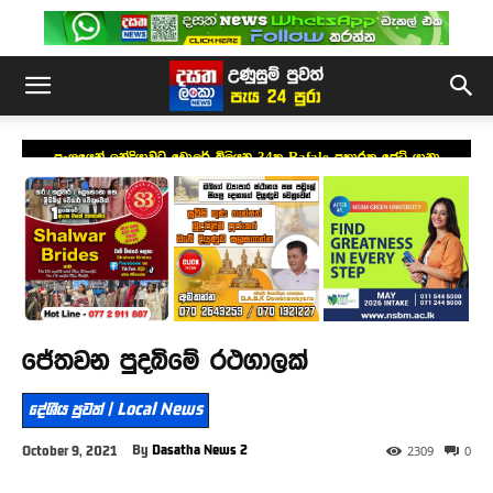
ප්‍රංශයෙන් ඉන්දියාවට ඩොලර් බිලියන 34ක Rafale ප්‍රහාරක ජෙට් යානා
යෝජනාවක්
ජේතවන පුදබිමේ රථගාලක්
දේශීය පුවත් | Local News
By
Dasatha News 2
October 9, 2021
2309
0