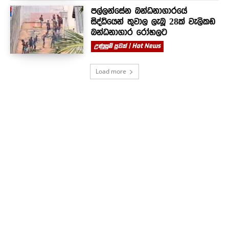
පල්ලන්සේන බන්ධනාගාරයේ
සිද්ධියෙන් තුවාල ලැබූ 28ක් වැලිකඩ
බන්ධනාගාර රෝහලට
උණුසුම් පුවත් | Hot News
Load more