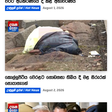
වරට අධිකරණයේ දී කළ අනාවරණය
උණුසුම් පුවත් | Hot News
August 1, 2026
කොල්ලුපිටිය වෙරළට ගොඩගසා තිබිය දී මළ සිරුරක්
සොයාගැනේ
උණුසුම් පුවත් | Hot News
August 2, 2026