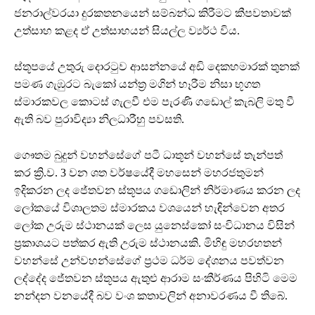
ජනරාල්වරයා දුරකතනයෙන් සම්බන්ධ කිරීමට කීපවතාවක්
උත්සාහ කළද ඒ උත්සාහයන් සියල්ල ව්‍යර්ථ විය.
ස්තූපයේ උතුරු දොරටුව ආසන්නයේ අඩි දෙකහමාරක් තුනක්
පමණ ගැඹුරට බැකෝ යන්ත්‍ර මගින් හෑරීම නිසා භූගත
ස්මාරකවල කොටස් ගැලවී එම පැරණි ගඩොල් කැබලි මතු වී
ඇති බව පුරාවිද්‍යා නිලධාරීහු පවසති.
ගෞතම බුදුන් වහන්සේගේ පටී ධාතූන් වහන්සේ තැන්පත්
කර ක්‍රි.ව. 3 වන ශත වර්ෂයේදී මහසෙන් මහරජතුමන්
ඉදිකරන ලද ජේතවන ස්තූපය ගඩොලින් නිර්මාණය කරන ලද
ලෝකයේ විශාලතම ස්මාරකය වශයෙන් හැඳින්වෙන අතර
ලෝක උරුම ස්ථානයක් ලෙස යුනෙස්කෝ සංවිධානය විසින්
ප්‍රකාශයට පත්කර ඇති උරුම ස්ථානයකි. මිහිඳු මහරහතන්
වහන්සේ උන්වහන්සේගේ ප්‍රථම ධර්ම දේශනය පවත්වන
ලද්දේද ජේතවන ස්තූපය ඇතුළු ආරාම සංකීර්ණය පිහිටි මෙම
නන්දන වනයේදී බව වංශ කතාවලින් අනාවරණය වී තිබේ.