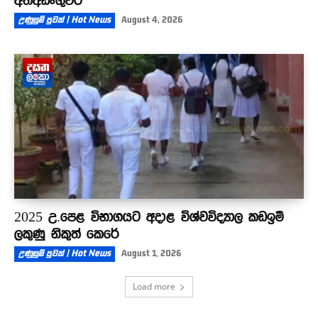
උණුසුම් පුවත් | Hot News
August 4, 2026
2025 උ.පෙළ විභාගයට අදාළ විශ්වවිද්‍යාල කඩඉම්
ලකුණු නිකුත් කෙරේ
උණුසුම් පුවත් | Hot News
August 1, 2026
Load more