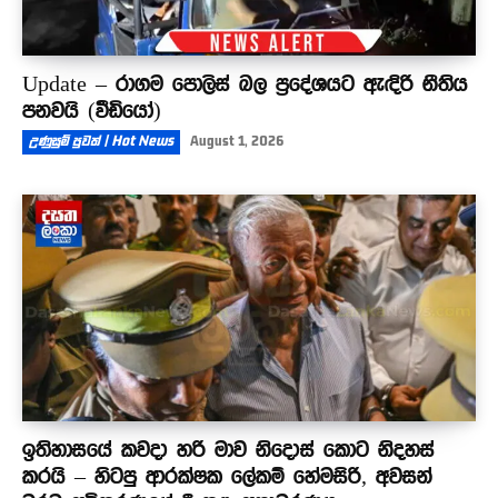
Update – රාගම පොලිස් බල ප්‍රදේශයට ඇඳිරි නීතිය
පනවයි (වීඩියෝ)
උණුසුම් පුවත් | Hot News
August 1, 2026
ඉතිහාසයේ කවදා හරි මාව නිදොස් කොට නිදහස්
කරයි – හිටපු ආරක්ෂක ලේකම් හේමසිරි, අවසන්