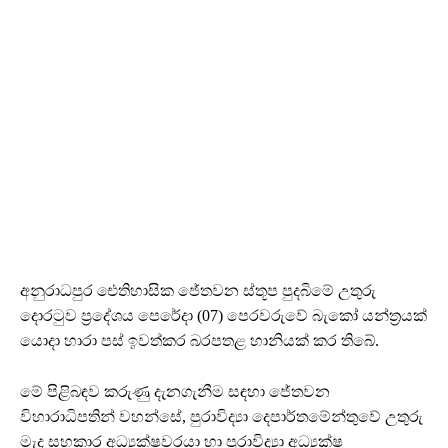
අනුරාධපුර ඓතිහාසික ජේතවන ස්තූප පුදබිමේ උතුරු
දොරටුව ප්‍රදේශය පෙරේදා (07) පෙරවරුවේ බැකෝ යන්ත්‍රයක්
යොදා හාරා පස් ඉවත්කර බරපතළ හානියක් කර තිබේ.
මේ පිළිබඳව කරුණු දැනගැනීම සඳහා ජේතවන
විහාරාධිපතින් වහන්සේ, පුරාවිද්‍යා දෙපාර්තමේන්තුවේ උතුරු
මැද සහකාර අධ්‍යක්ෂවරයා හා පුරාවිද්‍යා අධ්‍යක්ෂ