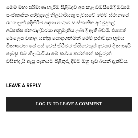
මෙම මහා පරිමාණ හෑරීම පිළිබඳව අප කළ විමසීමේදී මධ්‍යම
සංස්කෘතික අරමුදලේ නිලධාරියකු පැවසුවේ මෙම ස්ථානයේ
රථගාලක් ඉදිකිරීම සඳහා මධ්‍යම සංස්කෘතික අරමුදලේ
අධ්‍යක්ෂ ජනරාල්වරයා අනුමැතිය ලබා දී ඇති බවයි. එහෙත්
මෙලෙස විශාල යන්ත්‍ර යොදාගනිමින් මෙම පුරාවිද්‍යා භූමිය
විනාශවන සේ පස් ඉවත් කිරීමට කිසිවෙකුත් අවසර දී නැතැයි
පැවසූ එම නිලධාරියා මේ කාර්ය කරන්නේ කවුරුන්
විසින්දැයි ඇසූ පැනයට පිළිතුරු දීමට ඔහු දැඩි බියක් දැක්වීය.
LEAVE A REPLY
LOG IN TO LEAVE A COMMENT