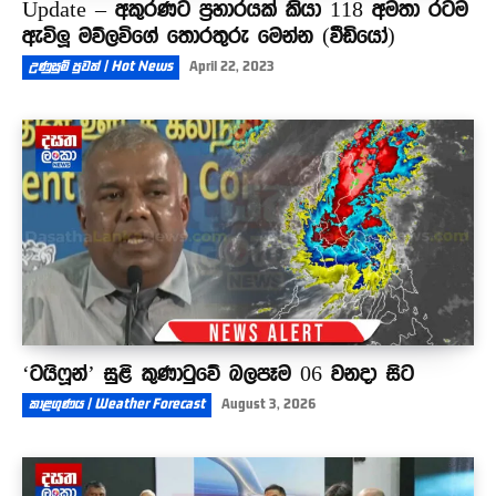
Update – අකුරණට ප්‍රහාරයක් කියා 118 අමතා රටම
ඇවිලූ මව්ලවිගේ තොරතුරු මෙන්න (වීඩියෝ)
උණුසුම් පුවත් | Hot News
April 22, 2023
‘ටයිෆූන්’ සුළි කුණාටුවේ බලපෑම 06 වනදා සිට
කාළගුණය | Weather Forecast
August 3, 2026