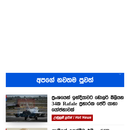
අපගේ නවතම පුවත්
ප්‍රංශයෙන් ඉන්දියාවට ඩොලර් බිලියන
34ක Rafale ප්‍රහාරක ජෙට් යානා
යෝජනාවක්
උණුසුම් පුවත් | Hot News