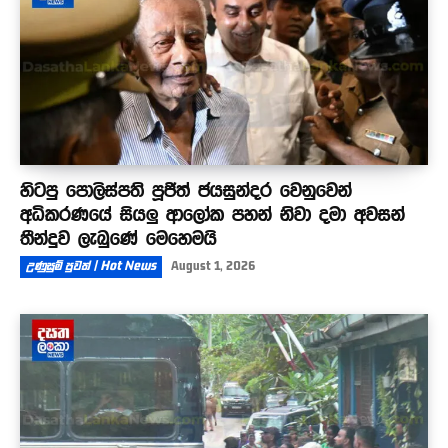
හිටපු පොලිස්පති පූජිත් ජයසුන්දර වෙනුවෙන්
අධිකරණයේ සියලු ආලෝක පහන් නිවා දමා අවසන්
තීන්දුව ලැබුණේ මෙහෙමයි
උණුසුම් පුවත් | Hot News
August 1, 2026