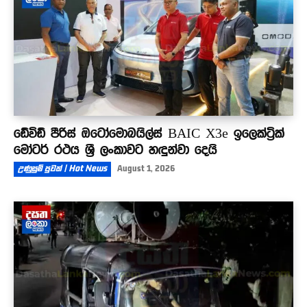
ඩේවිඩ් පීරිස් ඔටෝමොබයිල්ස් BAIC X3e ඉලෙක්ට්‍රික්
මෝටර් රථය ශ්‍රී ලංකාවට හඳුන්වා දෙයි
උණුසුම් පුවත් | Hot News
August 1, 2026