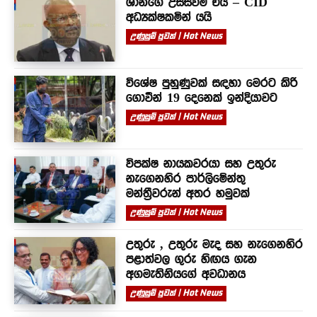
ශානිගේ උසස්වීම එයි – CID
අධ්‍යක්ෂකමින් යයි
උණුසුම් පුවත් | Hot News
විශේෂ පුහුණුවක් සඳහා මෙරට කිරි
ගොවීන් 19 දෙනෙක් ඉන්දියාවට
උණුසුම් පුවත් | Hot News
විපක්ෂ නායකවරයා සහ උතුරු
නැගෙනහිර පාර්ලිමේන්තු
මන්ත්‍රීවරුන් අතර හමුවක්
උණුසුම් පුවත් | Hot News
උතුරු , උතුරු මැද සහ නැගෙනහිර
පළාත්වල ගුරු හිඟය ගැන
අගමැතිනියගේ අවධානය
උණුසුම් පුවත් | Hot News