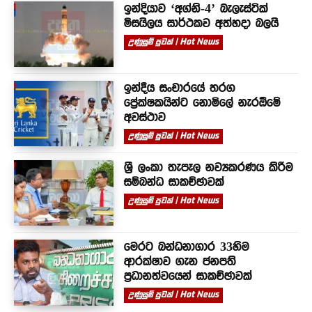
ඉන්දියාව ‘අග්නි-4’ බැලැස්ටික්
මිසයිලය සාර්ථකව අත්හදා බලයි
උණුසුම් පුවත් | Hot News
ඉන්දීය සංචාරයේ තරග
ප්‍රේක්ෂකයින්ට නොමිලේ නැරඹීමේ
අවස්ථාව
උණුසුම් පුවත් | Hot News
ශ්‍රී ලංකා තැපෑල නව්‍යකරණය කිරීම
සම්බන්ධ සාකච්ඡාවක්
උණුසුම් පුවත් | Hot News
මෙරට බන්ධනාගාර 33හිම
ආරක්ෂාව ගැන ජනපති
ප්‍රධානත්වයෙන් සාකච්ඡාවක්
උණුසුම් පුවත් | Hot News