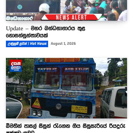
Update – මහර බන්ධනාගාරය තුළ
නොසන්සුන්තාවයක්
උණුසුම් පුවත් | Hot News
August 1, 2026
බීමතින් පාසල් සිසුන් රැගෙන ගිය සිසුසැරියේ රියදුරු
අත්අඩංගුවට