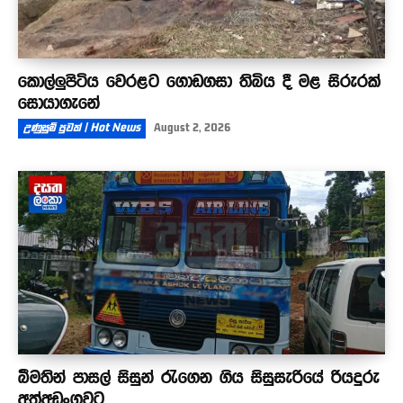
කොල්ලුපිටිය වෙරළට ගොඩගසා තිබිය දී මළ සිරුරක්
සොයාගැනේ
උණුසුම් පුවත් | Hot News
August 2, 2026
බීමතින් පාසල් සිසුන් රැගෙන ගිය සිසුසැරියේ රියදුරු
අත්අඩංගුවට