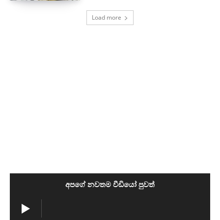
Load more
අපගේ නවතම වීඩියෝ පුවත්