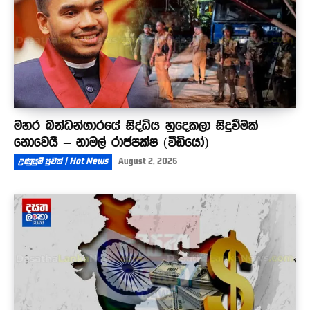
මහර බන්ධන්ගාරයේ සිද්ධිය හුදෙකලා සිදුවීමක්
නොවෙයි – නාමල් රාජපක්ෂ (වීඩියෝ)
උණුසුම් පුවත් | Hot News
August 2, 2026