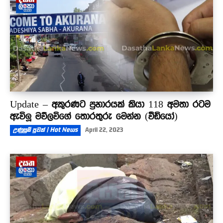
Update – අකුරණට ප්‍රහාරයක් කියා 118 අමතා රටම
ඇවිලූ මව්ලවිගේ තොරතුරු මෙන්න (වීඩියෝ)
උණුසුම් පුවත් | Hot News
April 22, 2023