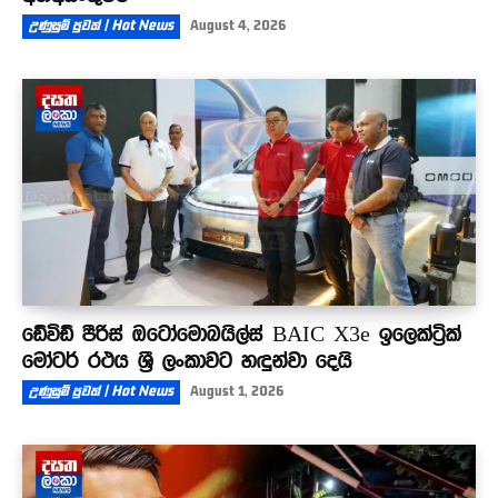
උණුසුම් පුවත් | Hot News
August 4, 2026
ඩේවිඩ් පීරිස් ඔටෝමොබයිල්ස් BAIC X3e ඉලෙක්ට්‍රික්
මෝටර් රථය ශ්‍රී ලංකාවට හඳුන්වා දෙයි
උණුසුම් පුවත් | Hot News
August 1, 2026