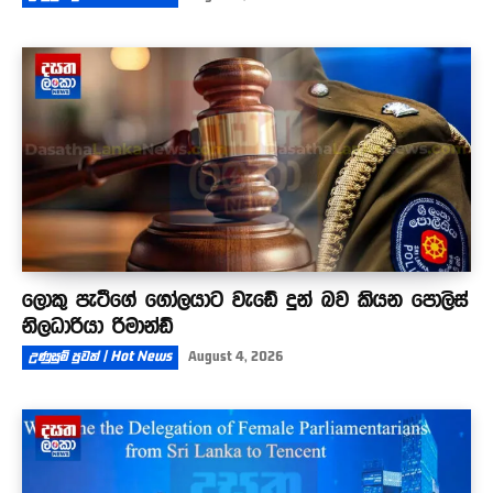
ලොකු පැටීගේ ගෝලයාට වැඩේ දුන් බව කියන පොලිස්
නිලධාරියා රිමාන්ඩ්
උණුසුම් පුවත් | Hot News
August 4, 2026