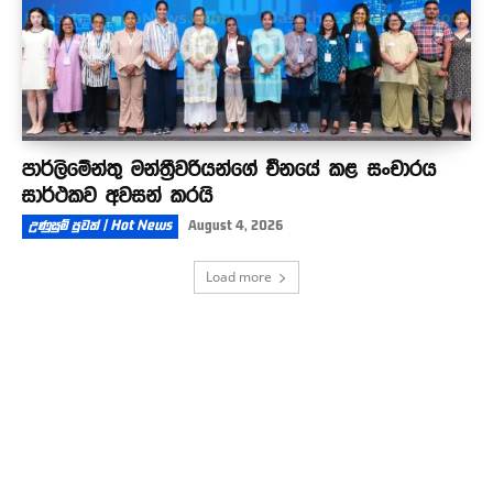
පාර්ලිමේන්තු මන්ත්‍රීවරියන්ගේ චීනයේ කළ සංචාරය
සාර්ථකව අවසන් කරයි
උණුසුම් පුවත් | Hot News
August 4, 2026
Load more