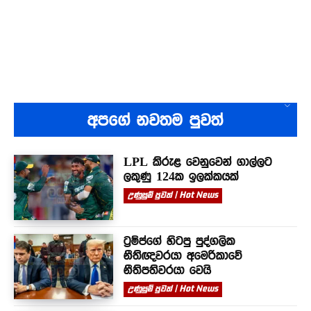
අපගේ නවතම පුවත්
LPL කිරුළ වෙනුවෙන් ගාල්ලට
ලකුණු 124ක ඉලක්කයක්
උණුසුම් පුවත් | Hot News
ට්‍රම්ප්ගේ හිටපු පුද්ගලික
නීතිඥවරයා අමෙරිකාවේ
නීතිපතිවරයා වෙයි
උණුසුම් පුවත් | Hot News