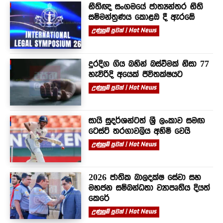
නීතිඥ සංගමයේ ජාත්‍යන්තර නීති
සම්මන්ත්‍රණය කොළඹ දී ඇරඹේ
උණුසුම් පුවත් | Hot News
දුරදිග ගිය බහින් බස්වීමක් නිසා 77
හැවිරිදි අයෙක් ජීවිතක්ෂයට
උණුසුම් පුවත් | Hot News
සායි සුදර්ශන්ටත් ශ්‍රී ලංකාව සමඟ
ටෙස්ට් තරගාවලිය අහිමි වෙයි
උණුසුම් පුවත් | Hot News
2026 ජාතික බාලදක්ෂ සේවා සහ
මහජන සම්බන්ධතා ව්‍යාපෘතිය දියත්
කෙරේ
උණුසුම් පුවත් | Hot News