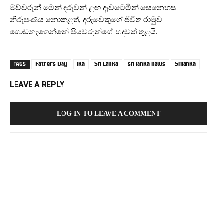
මව්වරුන් මෙන් දරුවන් ළඟ දැවටෙමින් සෙනෙහස
නිරූපණය නොකළත්, දරුවෙකුගේ ජීවිත රාමුව
ගොඩනැගෙන්නේ පියවරුන්ගේ හදවත් තුළයි.
Father's Day
lka
Sri Lanka
sri lanka news
Srilanka
TAGS
LEAVE A REPLY
LOG IN TO LEAVE A COMMENT