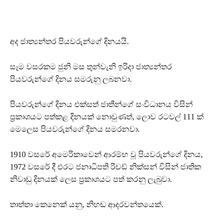
අද ජාත්‍යන්තර පියවරුන්ගේ දිනයයි.
සෑම වසරකම ජුනි මස තුන්වැනි ඉරිදා ජාත්‍යන්තර
පියවරුන්ගේ දිනය සමරුනු ලබනවා.
පියවරුන්ගේ දිනය එක්සත් ජාතීන්ගේ සංවිධානය විසින්
ප්‍රකාශයට පත්කළ දිනයක් නොවුණත්, ලොව රටවල් 111 ක්
මෙලෙස පියවරුන්ගේ දිනය සමරනවා.
1910 වසරේ අමෙරිකාවෙන් ආරම්භ වූ පියවරුන්ගේ දිනය,
1972 වසරේ දී එරට ජනාධිපති රිචඩ් නික්සන් විසින් ජාතික
නිවාඩු දිනයක් ලෙස ප්‍රකාශයට පත් කරනු ලැබුවා.
තාත්තා කෙනෙක් යනු, නිහඬ ආදරවන්තයෙක්.