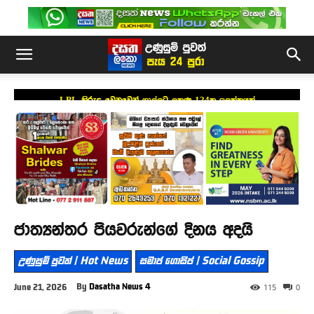
LPL කිරුළ වෙනුවෙන් ගාල්ලට ලකුණු 124ක ඉලක්කයක්
ජාත්‍යන්තර පියවරුන්ගේ දිනය අදයි
උණුසුම් පුවත් | Hot News
සමාජ ගොසිප් | Social Gossip
By
Dasatha News 4
June 21, 2026
115
0