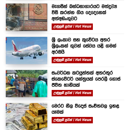
මැගසින් බන්ධනාගාරයට මත්ද්‍රව්‍ය
විසි කරන්න ගිය දෙදෙනෙක්
අත්අඩංගුවට
උණුසුම් පුවත් | Hot News
ශ්‍රී ලංකාව සහ කුවේටය අතර
ශ්‍රීලංකන් ගුවන් සේවය යළි ගමන්
අරඹයි
උණුසුම් පුවත් | Hot News
සංවර්ධන කටයුත්තක් අතරතුර
ස්කෙවේටර් යන්ත්‍රයක් පෙරලී ගොස්
ජීවිත හානියක්
උණුසුම් පුවත් | Hot News
මෙරට නිල විදෙස් සංචිතවල ඉහළ
යෑමක්
උණුසුම් පුවත් | Hot News