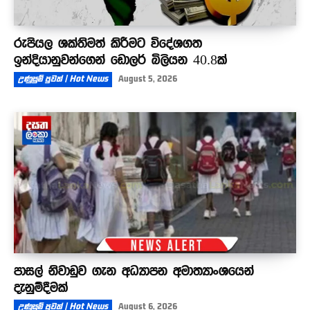
රුපියල ශක්තිමත් කිරීමට විදේශගත
ඉන්දියානුවන්ගෙන් ඩොලර් බිලියන 40.8ක්
උණුසුම් පුවත් | Hot News
August 5, 2026
පාසල් නිවාඩුව ගැන අධ්‍යාපන අමාත්‍යාංශයෙන්
දැනුම්දීමක්
උණුසුම් පුවත් | Hot News
August 6, 2026