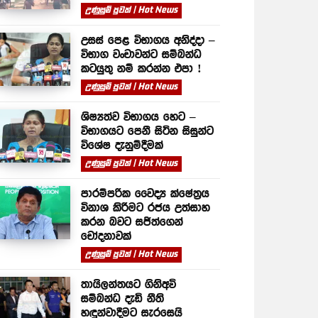
උණුසුම් පුවත් | Hot News
උසස් පෙළ විභාගය අනිද්දා –
විභාග වංචාවන්ට සම්බන්ධ
කටයුතු නම් කරන්න එපා !
උණුසුම් පුවත් | Hot News
ශිෂ්‍යත්ව විභාගය හෙට –
විභාගයට පෙනී සිටින සිසුන්ට
විශේෂ දැනුම්දීමක්
උණුසුම් පුවත් | Hot News
පාරම්පරික වෛද්‍ය ක්ෂේත්‍රය
විනාශ කිරීමට රජය උත්සාහ
කරන බවට සජිත්ගෙන්
චෝදනාවක්
උණුසුම් පුවත් | Hot News
තායිලන්තයට ගිනිඅවි
සම්බන්ධ දැඩි නීති
හඳුන්වාදීමට සැරසෙයි