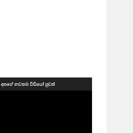
අපගේ නවතම වීඩියෝ පුවත්