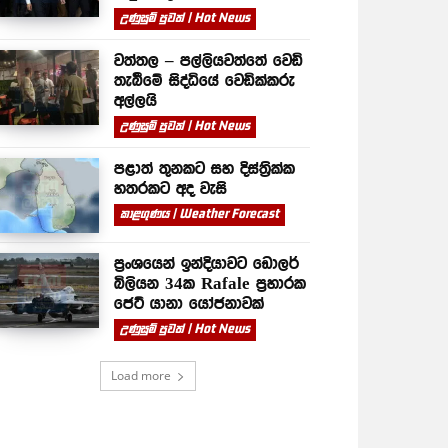
උණුසුම් පුවත් | Hot News
වත්තල – පල්ලියවත්තේ වෙඩි
තැබීමේ සිද්ධියේ වෙඩික්කරු
අල්ලයි
උණුසුම් පුවත් | Hot News
පළාත් තුනකට සහ දිස්ත්‍රික්ක
හතරකට අද වැසි
කාළගුණය | Weather Forecast
ප්‍රංශයෙන් ඉන්දියාවට ඩොලර්
බිලියන 34ක Rafale ප්‍රහාරක
ජෙට් යානා යෝජනාවක්
උණුසුම් පුවත් | Hot News
Load more