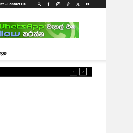
nt – Contact Us
ාටූන්