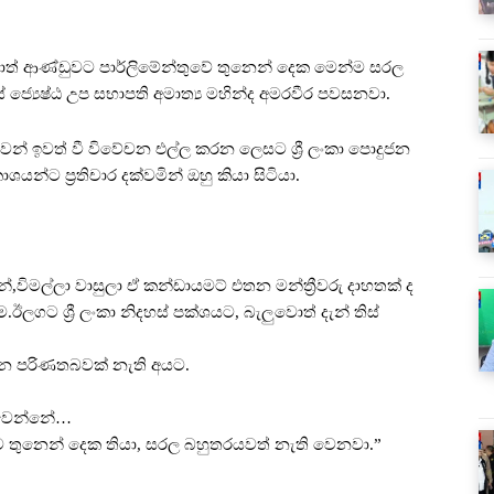
වහොත් ආණ්ඩුවට පාර්ලිමේන්තුවේ තුනෙන් දෙක මෙන්ම සරල
යේ ජ්‍යෙෂ්ඨ උප සභාපති අමාත්‍ය මහින්ද අමරවීර පවසනවා.
ෙන් ඉවත් වී විවේචන එල්ල කරන ලෙසට ශ්‍රී ලංකා පොදුජන
ාශයන්ට ප්‍රතිචාර දක්වමින් ඔහු කියා සිටියා.
විමල්ලා වාසුලා ඒ කන්ඩායමට් එතන මන්ත්‍රීවරු දාහතක් ද
ලගට ශ්‍රී ලංකා නිදහස් පක්ශයට, බැලුවොත් දැන් තිස්
ලන පරිණතබවක් නැති අයට.
ේ වෙන්නේ…
 තුනෙන් දෙක තියා, සරල බහුතරයවත් නැති වෙනවා.”