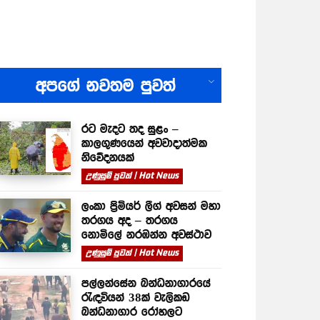
All
අපගේ නවතම පුවත්
රට මැදට තද සුළං –
කාලගුණයෙන් අවවාදාත්මක
නිවේදනයක්
උණුසුම් පුවත් | Hot News
ලංකා ප්‍රිමියර් ලීග් අවසන් මහා
තරගය අද – තරගය
නොමිලේ නරඹන්න අවස්ථාව
උණුසුම් පුවත් | Hot News
පල්ලන්සේන බන්ධනාගාරයේ
රැඳවියන් 38ක් වැලිකඩ
බන්ධනාගාර රෝහලට