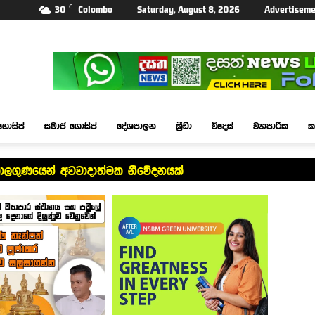
C
30
Colombo
Saturday, August 8, 2026
Advertiseme
ගොසිප්
සමාජ ගොසිප්
දේශපාලන
ක්‍රීඩා
විදෙස්
ව්‍යාපාරික
ක
ාලගුණයෙන් අවවාදාත්මක නිවේදනයක්