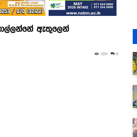
ොල්ලන්නේ ඇතුලෙන්
1231
0