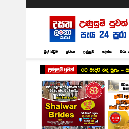
Dasatha
Lanka
News
මුල් පිටුව
ප්‍රධාන
උණුසුම්
දේශීය
තරු 
උණුසුම් පුවත්
රට මැදට තද සුළං – ක