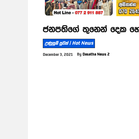
ජනපතිගේ තුනෙන් දෙක හ
උණුසුම් පුවත් | Hot News
By
Dasatha News 2
December 3, 2021