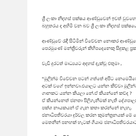
ශ්‍රී ලංකා නිදහස් පක්ෂය ආණ්ඩුවෙන් ඉවත් වු
බහුතරය ද අහිමි වන බව ශ්‍රී ලංකා නිදහස් පක්ෂ
ආණ්ඩුවේ රැඳී සිටිමින් විවේචන නොකර ආණ්ඩුව
පෙරමුණේ මන්ත්‍රීවරුන් කිහිපදෙනෙකු සිදුකළ ප්‍රක
වැඩි දුරටත් මාධ්‍යයට අදහස් දැක්වූ එතුමා ,
“මුලින්ම විවේචන පටන් ගත්තේ අපිට නෙමෙයිනේ,
අටක් වගේ ඉන්නවා.එයාලට යන්න කිව්වා මුලින්ම.ඊ
ගානකට යන්න කියලා නේ.ඒ කියන්නේ කව්ද ?
ඒ කියන්නෙත් ජනතා පිලිගැනීමක් නැති දේශපා
පක්ශ නායකයන් ඒ ගැන කතා කරන්නේ නැහැ.
ජනාධිපතිවරයා දුර්වල කරන කුමන්ත්‍රනයක් ම
මෙතනින් පනහක් හැටක් ගියාම ජනාධිපතිවරයාට