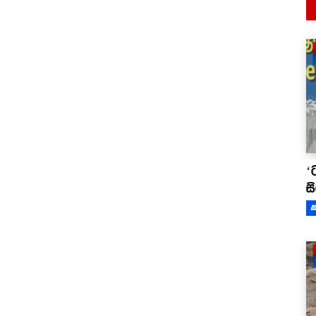
‘
ස
ක