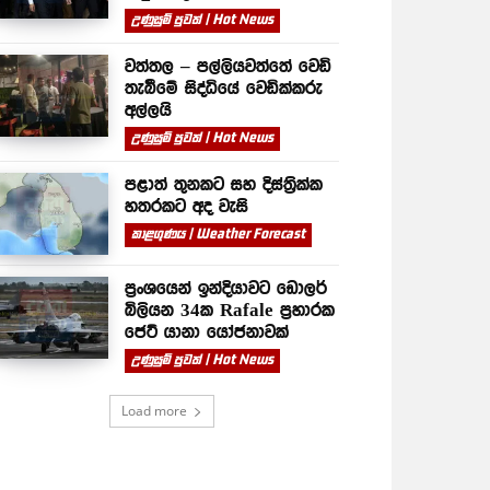
උණුසුම් පුවත් | Hot News
වත්තල – පල්ලියවත්තේ වෙඩි
තැබීමේ සිද්ධියේ වෙඩික්කරු
අල්ලයි
උණුසුම් පුවත් | Hot News
පළාත් තුනකට සහ දිස්ත්‍රික්ක
හතරකට අද වැසි
කාළගුණය | Weather Forecast
ප්‍රංශයෙන් ඉන්දියාවට ඩොලර්
බිලියන 34ක Rafale ප්‍රහාරක
ජෙට් යානා යෝජනාවක්
උණුසුම් පුවත් | Hot News
Load more