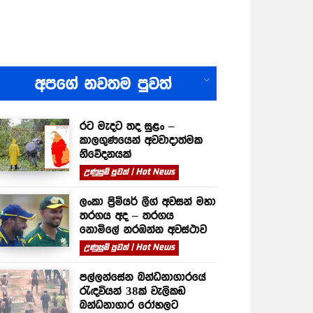
All
අපගේ නවතම පුවත්
රට මැදට තද සුළං –
කාලගුණයෙන් අවවාදාත්මක
නිවේදනයක්
උණුසුම් පුවත් | Hot News
ලංකා ප්‍රිමියර් ලීග් අවසන් මහා
තරගය අද – තරගය
නොමිලේ නරඹන්න අවස්ථාව
උණුසුම් පුවත් | Hot News
පල්ලන්සේන බන්ධනාගාරයේ
රැඳවියන් 38ක් වැලිකඩ
බන්ධනාගාර රෝහලට