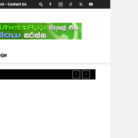
nt – Contact Us
ාටූන්