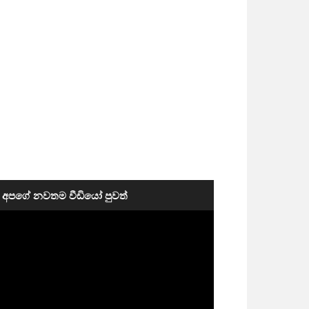
අපගේ නවතම වීඩියෝ පුවත්