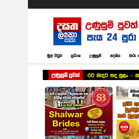
Dasatha
Lanka
News
මුල් පිටුව
ප්‍රධාන
උණුසුම්
දේශීය
තරු 
උණුසුම් පුවත්
රට මැදට තද සුළං – ක