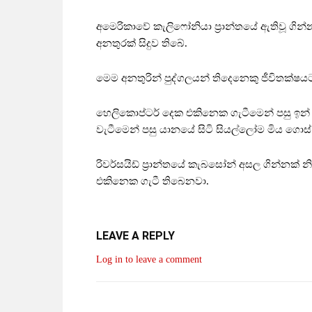
අමෙරිකාවේ කැලිෆෝනියා ප්‍රාන්තයේ ඇතිවූ ගි
අනතුරක් සිදුව තිබේ.
මෙම අනතුරින් පුද්ගලයන් තිදෙනෙකු ජීවිතක්ෂය
හෙලිකොප්ටර් දෙක එකිනෙක ගැටීමෙන් පසු ඉන් 
වැටීමෙන් පසු යානයේ සිටි සියල්ලෝම මිය ගොස් 
රිවර්සයිඩ් ප්‍රාන්තයේ කැබසෝන් අසල ගින්නක් න
එකිනෙක ගැටී තිබෙනවා.
LEAVE A REPLY
Log in to leave a comment