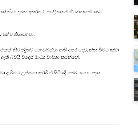
න්නක් නිවා දමන අතරතුර හෙලිකොප්ටර් යානයක් කඩා
ට පත්ව තිබෙනවා.
එකක් නිරුපද්‍රිතව ගොඩබස්වා ඇති අතර දෙවැන්න බිමට කඩා
ඇති බවයි විදෙස් මාධ්‍ය වාර්තා කරන්නේ.
ිවා දැමීමට උත්සාහ කරමින් සිටියදී මෙම යානා දෙක