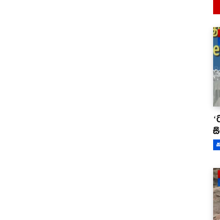
‘
ස
ක