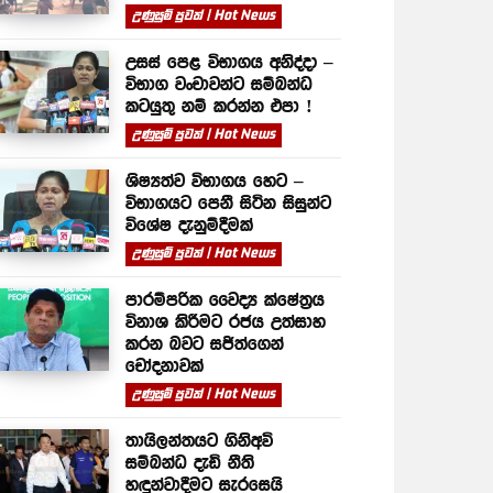
උණුසුම් පුවත් | Hot News
උසස් පෙළ විභාගය අනිද්දා –
විභාග වංචාවන්ට සම්බන්ධ
කටයුතු නම් කරන්න එපා !
උණුසුම් පුවත් | Hot News
ශිෂ්‍යත්ව විභාගය හෙට –
විභාගයට පෙනී සිටින සිසුන්ට
විශේෂ දැනුම්දීමක්
උණුසුම් පුවත් | Hot News
පාරම්පරික වෛද්‍ය ක්ෂේත්‍රය
විනාශ කිරීමට රජය උත්සාහ
කරන බවට සජිත්ගෙන්
චෝදනාවක්
උණුසුම් පුවත් | Hot News
තායිලන්තයට ගිනිඅවි
සම්බන්ධ දැඩි නීති
හඳුන්වාදීමට සැරසෙයි