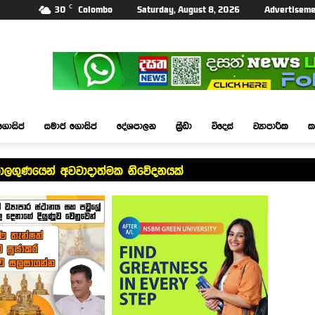
C
30
Colombo
Saturday, August 8, 2026
Advertiseme
ගොසිප්
සමාජ ගොසිප්
දේශපාලන
ක්‍රීඩා
විදෙස්
ව්‍යාපාරික
ක
ාලගුණයෙන් අවවාදාත්මක නිවේදනයක්