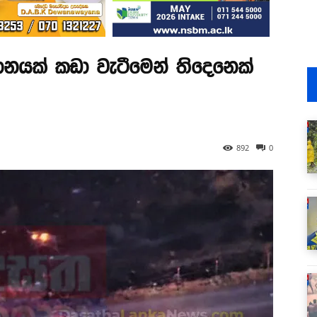
ානයක් කඩා වැටීමෙන් තිදෙනෙක්
892
0