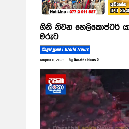
ගිනි නිවන හෙලිකොප්ටර් ය
මරුට
විදෙස් පුවත් | World News
By
Dasatha News 2
August 8, 2023