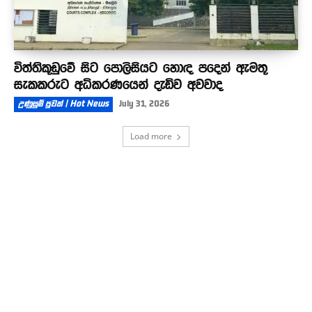
විත්තිකූඩුවේ සිට පොලිසියට හොඳ පදෙන් ඇමතූ
සැකකරුට අධිකරණයෙන් දැඩිව අවවාද
උණුසුම් පුවත් | Hot News
July 31, 2026
Load more