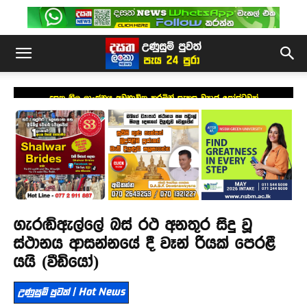
දසත නිල ලාංඡනය අවභාවිත කරමින් සැකසූ ව්‍යාජ පෝස්ටුවක්
ගැරඬිඇල්ලේ බස් රථ අනතුර සිදු වූ
ස්ථානය ආසන්නයේ දී වෑන් රියක් පෙරළී
යයි (වීඩියෝ)
උණුසුම් පුවත් | Hot News