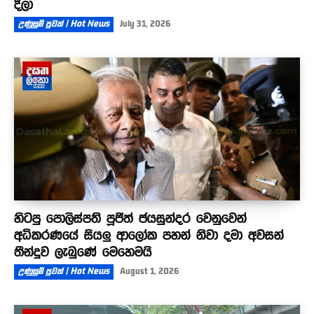
දීලා
උණුසුම් පුවත් | Hot News
July 31, 2026
හිටපු පොලිස්පති පූජිත් ජයසුන්දර වෙනුවෙන්
අධිකරණයේ සියලු ආලෝක පහන් නිවා දමා අවසන්
තීන්දුව ලැබුණේ මෙහෙමයි
උණුසුම් පුවත් | Hot News
August 1, 2026