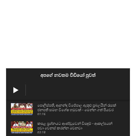
අපගේ නවතම වීඩියෝ පුවත්
පොලිස්පති, ආනන්ද විජේපාල ඇතුළු ප්‍රබලයින් රැසක්
ජනපති සමඟ විශේෂ හමුවක් - මෙන්න ගත් පියවර
01:16
කසළ ප්‍රශ්නයට ආණ්ඩුවෙන් විසඳුම් - ආකල්පයන්
පවා වෙනස් කරන්න වෙනවා
03:18