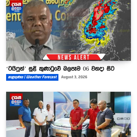
පැටලෙයි - අපි හැමදාම ගෙව්වේ පොටෝකොපිවලට
විතරනේ
07:32
‘ටයිෆූන්’ සුළි කුණාටුවේ බලපෑම 06 වනදා සිට
කාළගුණය | Weather Forecast
August 3, 2026