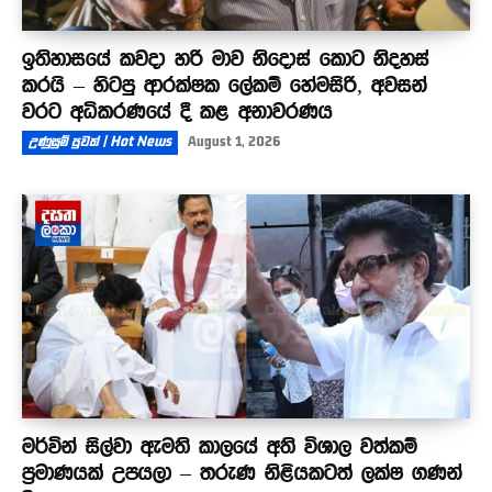
ඉතිහාසයේ කවදා හරි මාව නිදොස් කොට නිදහස්
කරයි – හිටපු ආරක්ෂක ලේකම් හේමසිරි, අවසන්
වරට අධිකරණයේ දී කළ අනාවරණය
උණුසුම් පුවත් | Hot News
August 1, 2026
මර්වින් සිල්වා ඇමති කාලයේ අති විශාල වත්කම්
ප්‍රමාණයක් උපයලා – තරුණ නිළියකටත් ලක්ෂ ගණන්