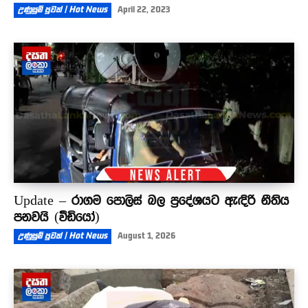
උණුසුම් පුවත් | Hot News
April 22, 2023
Update – රාගම පොලිස් බල ප්‍රදේශයට ඇඳිරි නීතිය
පනවයි (වීඩියෝ)
උණුසුම් පුවත් | Hot News
August 1, 2026