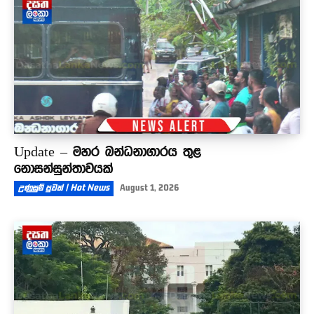
Update – මහර බන්ධනාගාරය තුළ
නොසන්සුන්තාවයක්
උණුසුම් පුවත් | Hot News
August 1, 2026