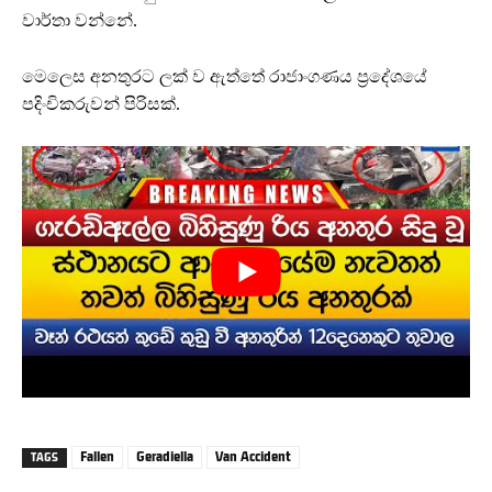
වාර්තා වන්නේ.
මෙලෙස අනතුරට ලක් ව ඇත්තේ රාජාංගණය ප්‍රදේශයේ
පදිංචිකරුවන් පිරිසක්.
Fallen
Geradiella
Van Accident
TAGS