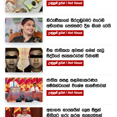
උණුසුම් පුවත් | Hot News
හිරුණිකාගේ සිරදඬුවමට එරෙහි
අභියාචන පෙත්සමට දින නියම වෙයි
උණුසුම් පුවත් | Hot News
චීන ජාතිකයා අවසන් ගමන් යැවූ
සිද්ධියේ සැකකරුවන් රිමාන්ඩ්
උණුසුම් පුවත් | Hot News
ජාතික කසළ කළමනාකරණය
සම්බන්ධයෙන් විශේෂ සාකච්ඡාවක්
උණුසුම් පුවත් | Hot News
අනාගත නායකයින් ලෙස සිසුන්
නීතියට ගරු කරන තැනැත්තන්