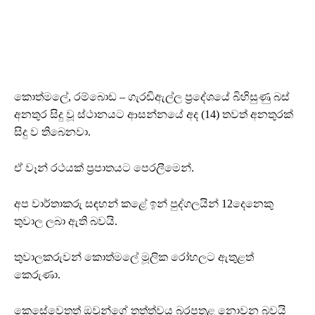
කොත්මලේ, රම්බොඩ – ගැරඬිඇල්ල ප්‍රදේශයේ බිහිසුණු බස්
අනතුර සිදු වූ ස්ථානයට ආසන්නයේ අද (14) තවත් අනතුරක්
සිදු ව තිබෙනවා.
ඒ වෑන් රථයක් ප්‍රපාතයට පෙරලීමෙන්.
අප වාර්තාකරු සඳහන් කළේ ඉන් පුද්ගලයින් 12දෙනෙකු
තුවාල ලබා ඇති බවයි.
තුවාලකරුවන් කොත්මලේ මූලික රෝහලට ඇතුළත්
කෙරුණා.
කෙසේවෙතත් ඔවුන්ගේ තත්ත්වය බරපතළ නොවන බවයි