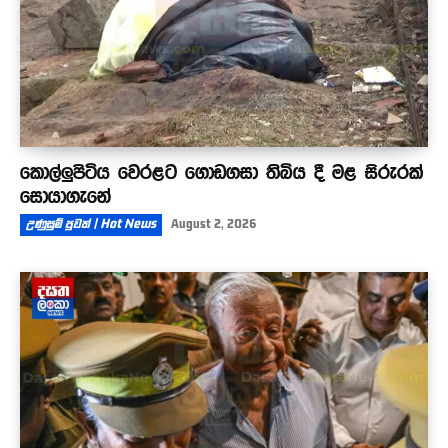
කොල්ලුපිටිය වෙරළට ගොඩගසා තිබිය දී මළ සිරුරක්
සොයාගැනේ
උණුසුම් පුවත් | Hot News
August 2, 2026