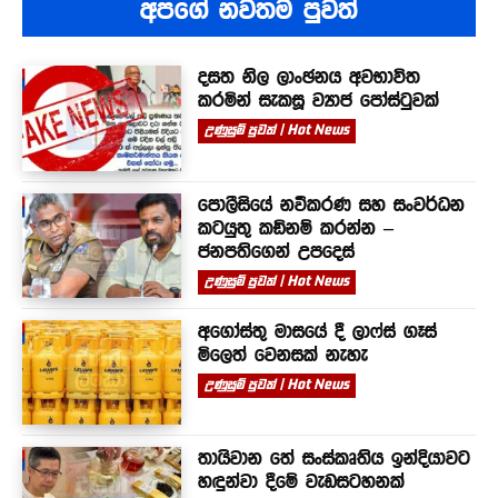
අපගේ නවතම පුවත්
දසත නිල ලාංඡනය අවභාවිත
කරමින් සැකසූ ව්‍යාජ පෝස්ටුවක්
උණුසුම් පුවත් | Hot News
පොලීසියේ නවීකරණ සහ සංවර්ධන
කටයුතු කඩිනම් කරන්න –
ජනපතිගෙන් උපදෙස්
උණුසුම් පුවත් | Hot News
අගෝස්තු මාසයේ දී ලාෆ්ස් ගෑස්
මිලෙත් වෙනසක් නැහැ
උණුසුම් පුවත් | Hot News
තායිවාන තේ සංස්කෘතිය ඉන්දියාවට
හඳුන්වා දීමේ වැඩසටහනක්