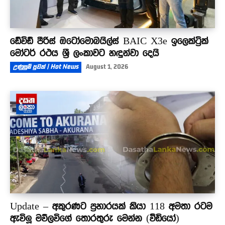
ඩේවිඩ් පීරිස් ඔටෝමොබයිල්ස් BAIC X3e ඉලෙක්ට්‍රික්
මෝටර් රථය ශ්‍රී ලංකාවට හඳුන්වා දෙයි
උණුසුම් පුවත් | Hot News
August 1, 2026
Update – අකුරණට ප්‍රහාරයක් කියා 118 අමතා රටම
ඇවිලූ මව්ලවිගේ තොරතුරු මෙන්න (වීඩියෝ)