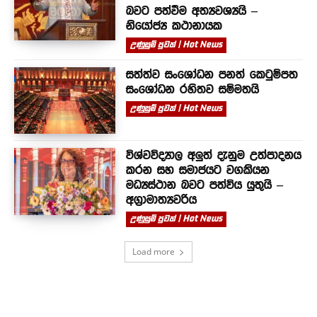
බවට පත්වීම අත්‍යවශ්‍යයි –
නියෝජ්‍ය කථානායක
උණුසුම් පුවත් | Hot News
සත්ත්ව සංශෝධන පනත් කෙටුම්පත
සංශෝධන රහිතව සම්මතයි
උණුසුම් පුවත් | Hot News
විශ්වවිද්‍යාල අලුත් දැනුම උත්පාදනය
කරන සහ සමාජයට වගකියන
මධ්‍යස්ථාන බවට පත්විය යුතුයි –
අග්‍රාමාත්‍යවරිය
උණුසුම් පුවත් | Hot News
Load more