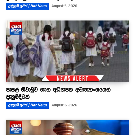
උණුසුම් පුවත් | Hot News
August 5, 2026
පාසල් නිවාඩුව ගැන අධ්‍යාපන අමාත්‍යාංශයෙන්
දැනුම්දීමක්
උණුසුම් පුවත් | Hot News
August 6, 2026