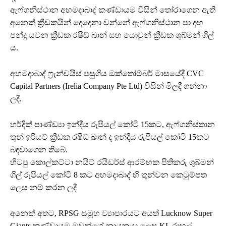
ඇෆ්ගනිස්ථාන අහමදාබාද් කණ්ඩායම විසින් තෝරාගෙන ඇති
අනෙක් ක්‍රීඩකයින් දෙදෙනා වන්නේ ඇෆ්ගනිස්ථාන පා දඟ
පන්දු යවන ක්‍රීඩක රෂීඩ් ඛාන් සහ යොවුන් ක්‍රීඩක ශුබ්මන් ගිල්
ය.
අහමදාබාද් ෆ්‍රැන්චයිස් පසුගිය ඔක්තෝම්බර් මාසයේදී CVC
Capital Partners (Irelia Company Pte Ltd) විසින් මිලදී ගන්නා
ලදී.
හර්දික් පාණ්ඩ්‍යා ඉන්දීය රුපියල් කෝටි 15කට, ඇෆ්ගනිස්තාන
තුන් ඉරියව් ක්‍රීඩක රෂීඩ් ඛාන් ද ඉන්දීය රුපියල් කෝටි 15කට
බඳවාගෙන තිබේ.
හිටපු කොල්කට්ටා නයිට් රයිඩර්ස් ආරම්භක පිතිකරු ශුබ්මන්
ගිල් රුපියල් කෝටි 8 කට අහමදාබාද් හි තුන්වන කෙටුම්පත
ලෙස නම් කරන ලදී
අනෙක් අතට, RPSG සමූහ ව්‍යාපාරයට අයත් Lucknow Super
Giants කණ්ඩායම ඔවුන්ගේ නායකයා ලෙස KL රාහුල්