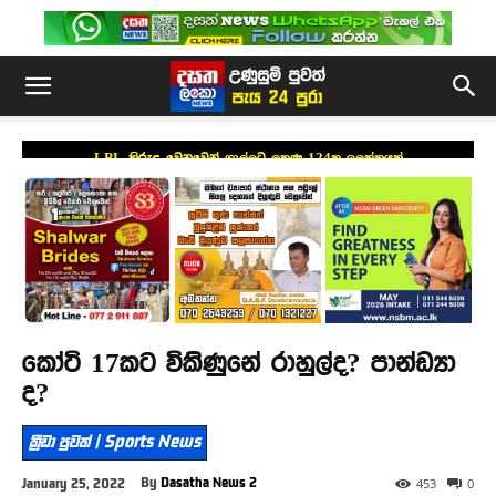
LPL කිරුළ වෙනුවෙන් ගාල්ලට ලකුණු 124ක ඉලක්කයක්
කෝටි 17කට විකිණුනේ රාහුල්ද? පාන්ඩ්‍යා
ද?
ක්‍රීඩා පුවත් | Sports News
By
Dasatha News 2
January 25, 2022
453
0