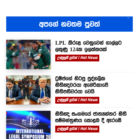
අපගේ නවතම පුවත්
LPL කිරුළ වෙනුවෙන් ගාල්ලට
ලකුණු 124ක ඉලක්කයක්
උණුසුම් පුවත් | Hot News
ට්‍රම්ප්ගේ හිටපු පුද්ගලික
නීතිඥවරයා අමෙරිකාවේ
නීතිපතිවරයා වෙයි
උණුසුම් පුවත් | Hot News
නීතිඥ සංගමයේ ජාත්‍යන්තර නීති
සම්මන්ත්‍රණය කොළඹ දී ඇරඹේ
උණුසුම් පුවත් | Hot News