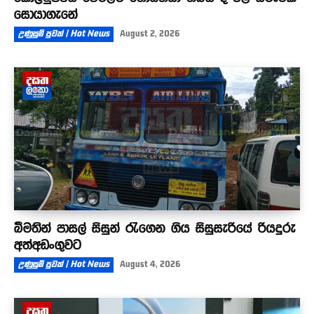
සොයාගැනේ
උණුසුම් පුවත් | Hot News
August 2, 2026
බීමතින් පාසල් සිසුන් රැගෙන ගිය සිසුසැරියේ රියදුරු
අත්අඩංගුවට
උණුසුම් පුවත් | Hot News
August 4, 2026