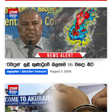
රට වෙනුවෙන් දිවි පිදූ ඩෙන්සිල් කොබ්බෑකඩුව
දැයෙන් සමුඅරන් අදට වසර 34ක්
03:57
‘ටයිෆූන්’ සුළි කුණාටුවේ බලපෑම 06 වනදා සිට
කාළගුණය | Weather Forecast
August 3, 2026