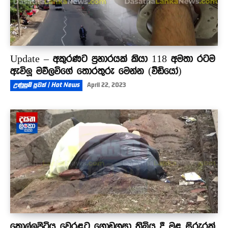
Update – අකුරණට ප්‍රහාරයක් කියා 118 අමතා රටම
ඇවිලූ මව්ලවිගේ තොරතුරු මෙන්න (වීඩියෝ)
උණුසුම් පුවත් | Hot News
April 22, 2023
කොල්ලුපිටිය වෙරළට ගොඩගසා තිබිය දී මළ සිරුරක්