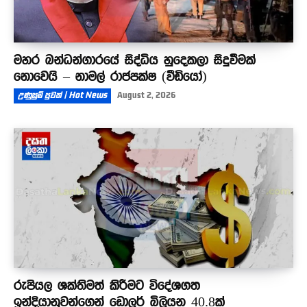
මහර බන්ධන්ගාරයේ සිද්ධිය හුදෙකලා සිදුවීමක්
නොවෙයි – නාමල් රාජපක්ෂ (වීඩියෝ)
උණුසුම් පුවත් | Hot News
August 2, 2026
රුපියල ශක්තිමත් කිරීමට විදේශගත
ඉන්දියානුවන්ගෙන් ඩොලර් බිලියන 40.8ක්