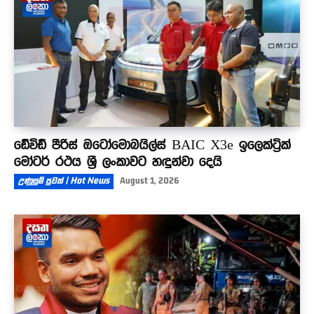
ඩේවිඩ් පීරිස් ඔටෝමොබයිල්ස් BAIC X3e ඉලෙක්ට්‍රික්
මෝටර් රථය ශ්‍රී ලංකාවට හඳුන්වා දෙයි
උණුසුම් පුවත් | Hot News
August 1, 2026