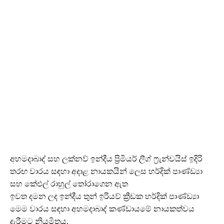
අහමදාබාද් සහ ලක්නව් ඉන්දීය ප්‍රිමියර් ලීග් ෆ්‍රැන්චයිස් ඉදිරි
තරඟ වාරය සඳහා අදාළ නායකයින් ලෙස හර්දික් පාණ්ඩ්‍යා
සහ කේඑල් රාහුල් තෝරාගෙන ඇත
ඉවත දමන ලද ඉන්දීය තුන් ඉරියව් ක්‍රීඩක හර්දික් පාණ්ඩ්‍යා
මෙම වාරය සඳහා අහමදාබාද් කණ්ඩායමේ නායකත්වය
දැරීමට නියමිතය.