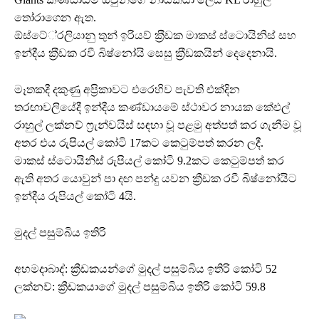
තෝරාගෙන ඇත.
ඕස්ටේ‍්‍රලියානු තුන් ඉරියව් ක‍්‍රීඩක මාකස් ස්ටොයිනිස් සහ
ඉන්දීය ක‍්‍රීඩක රවී බිෂ්නෝයි සෙසු ක‍්‍රීඩකයින් දෙදෙනායි.
මෑතකදී දකුණු අප්‍රිකාවට එරෙහිව පැවති එක්දින
තරඟාවලියේදී ඉන්දීය කණ්ඩායමේ ස්ථාවර නායක කේඑල්
රාහුල් ලක්නව් ෆ්‍රැන්චයිස් සඳහා වූ පළමු අත්පත් කර ගැනීම වූ
අතර එය රුපියල් කෝටි 17කට කෙටුම්පත් කරන ලදී.
මාකස් ස්ටොයිනිස් රුපියල් කෝටි 9.2කට කෙටුම්පත් කර
ඇති අතර යොවුන් පා දඟ පන්දු යවන ක්‍රීඩක රවී බිෂ්නෝයිට
ඉන්දීය රුපියල් කෝටි 4යි.
මුදල් පසුම්බිය ඉතිරි
අහමදාබාද්: ක්‍රීඩකයන්ගේ මුදල් පසුම්බිය ඉතිරි කෝටි 52
ලක්නව්: ක්‍රීඩකයාගේ මුදල් පසුම්බිය ඉතිරි කෝටි 59.8