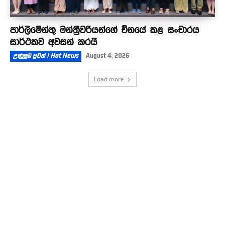
පාර්ලිමේන්තු මන්ත්‍රීවරියන්ගේ චීනයේ කළ සංචාරය
සාර්ථකව අවසන් කරයි
උණුසුම් පුවත් | Hot News
August 4, 2026
Load more