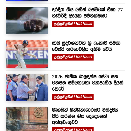
දුරදිග ගිය බහින් බස්වීමක් නිසා 77
හැවිරිදි අයෙක් ජීවිතක්ෂයට
උණුසුම් පුවත් | Hot News
සායි සුදර්ශන්ටත් ශ්‍රී ලංකාව සමඟ
ටෙස්ට් තරගාවලිය අහිමි වෙයි
උණුසුම් පුවත් | Hot News
2026 ජාතික බාලදක්ෂ සේවා සහ
මහජන සම්බන්ධතා ව්‍යාපෘතිය දියත්
කෙරේ
උණුසුම් පුවත් | Hot News
මැගසින් බන්ධනාගාරයට මත්ද්‍රව්‍ය
විසි කරන්න ගිය දෙදෙනෙක්
අත්අඩංගුවට
උණුසුම් පුවත් | Hot News