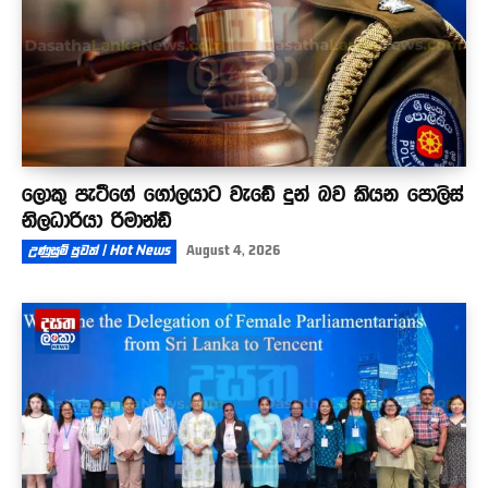
ලොකු පැටීගේ ගෝලයාට වැඩේ දුන් බව කියන පොලිස්
නිලධාරියා රිමාන්ඩ්
උණුසුම් පුවත් | Hot News
August 4, 2026