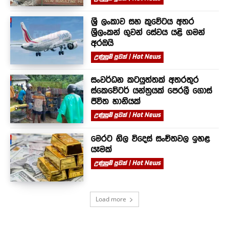
ශ්‍රී ලංකාව සහ කුවේටය අතර
ශ්‍රීලංකන් ගුවන් සේවය යළි ගමන්
අරඹයි
උණුසුම් පුවත් | Hot News
සංවර්ධන කටයුත්තක් අතරතුර
ස්කෙවේටර් යන්ත්‍රයක් පෙරලී ගොස්
ජීවිත හානියක්
උණුසුම් පුවත් | Hot News
මෙරට නිල විදෙස් සංචිතවල ඉහළ
යෑමක්
උණුසුම් පුවත් | Hot News
Load more