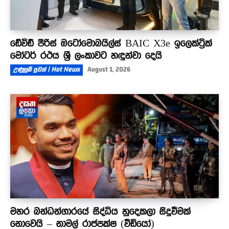
ඩේවිඩ් පීරිස් ඔටෝමොබයිල්ස් BAIC X3e ඉලෙක්ට්‍රික්
මෝටර් රථය ශ්‍රී ලංකාවට හඳුන්වා දෙයි
උණුසුම් පුවත් | Hot News
August 1, 2026
මහර බන්ධන්ගාරයේ සිද්ධිය හුදෙකලා සිදුවීමක්
නොවෙයි – නාමල් රාජපක්ෂ (වීඩියෝ)