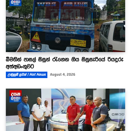
බීමතින් පාසල් සිසුන් රැගෙන ගිය සිසුසැරියේ රියදුරු
අත්අඩංගුවට
උණුසුම් පුවත් | Hot News
August 4, 2026