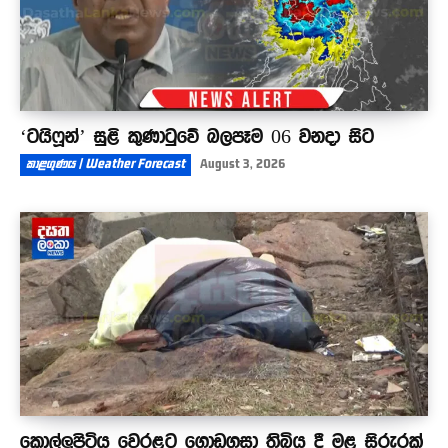
‘ටයිෆූන්’ සුළි කුණාටුවේ බලපෑම 06 වනදා සිට
කාළගුණය | Weather Forecast
August 3, 2026
කොල්ලුපිටිය වෙරළට ගොඩගසා තිබිය දී මළ සිරුරක්