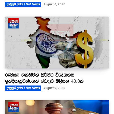
උණුසුම් පුවත් | Hot News
August 2, 2026
රුපියල ශක්තිමත් කිරීමට විදේශගත
ඉන්දියානුවන්ගෙන් ඩොලර් බිලියන 40.8ක්
උණුසුම් පුවත් | Hot News
August 5, 2026