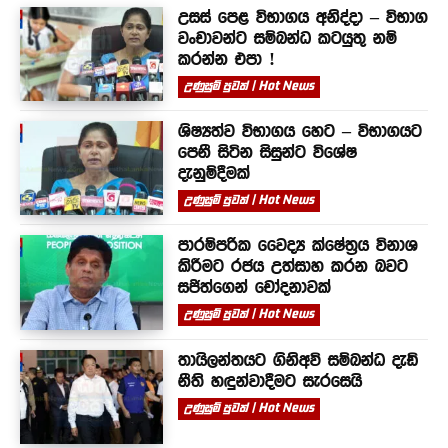
උසස් පෙළ විභාගය අනිද්දා – විභාග
වංචාවන්ට සම්බන්ධ කටයුතු නම්
කරන්න එපා !
උණුසුම් පුවත් | Hot News
ශිෂ්‍යත්ව විභාගය හෙට – විභාගයට
පෙනී සිටින සිසුන්ට විශේෂ
දැනුම්දීමක්
උණුසුම් පුවත් | Hot News
පාරම්පරික වෛද්‍ය ක්ෂේත්‍රය විනාශ
කිරීමට රජය උත්සාහ කරන බවට
සජිත්ගෙන් චෝදනාවක්
උණුසුම් පුවත් | Hot News
තායිලන්තයට ගිනිඅවි සම්බන්ධ දැඩි
නීති හඳුන්වාදීමට සැරසෙයි
උණුසුම් පුවත් | Hot News