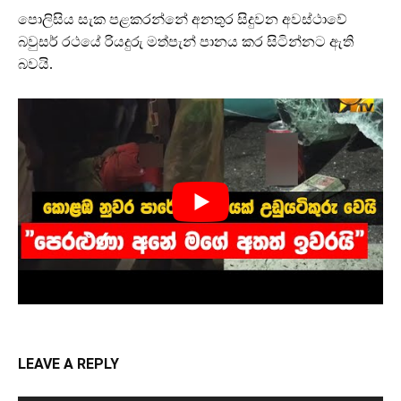
පොලිසිය සැක පළකරන්නේ අනතුර සිදුවන අවස්ථාවේ
බවුසර් රථයේ රියදුරු මත්පැන් පානය කර සිටින්නට ඇති
බවයි.
LEAVE A REPLY