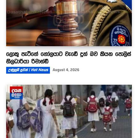
ලොකු පැටීගේ ගෝලයාට වැඩේ දුන් බව කියන පොලිස්
නිලධාරියා රිමාන්ඩ්
උණුසුම් පුවත් | Hot News
August 4, 2026