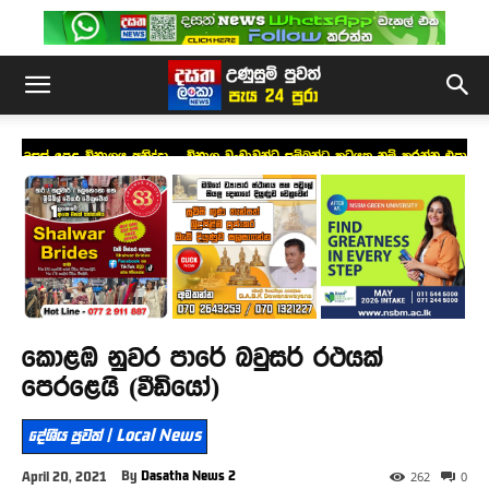
උසස් පෙළ විභාගය අනිද්දා – විභාග වංචාවන්ට සම්බන්ධ කටයුතු නම් කරන්න එපා
!
කොළඹ නුවර පාරේ බවුසර් රථයක්
පෙරළෙයි (වීඩියෝ)
දේශීය පුවත් | Local News
By
Dasatha News 2
April 20, 2021
262
0