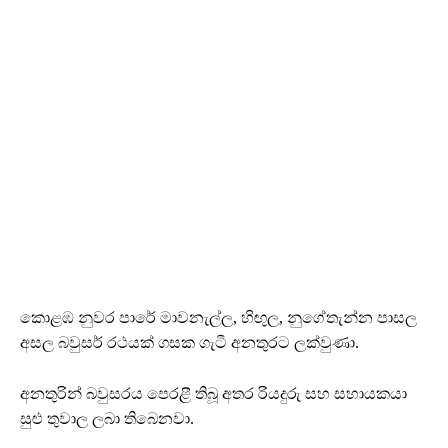
කොළඹ නුවර පාරේ මාවනැල්ල, හිඟුල, නුගේතැන්න පාසල
අසල බවුසර් රථයක් ගසක ගැටී අනතුරට ලක්වුණා.
අනතුරින් බවුසරය පෙරළී තිබූ අතර රියදුරු සහ සහායකයා
සුළු තුවාල ලබා තිබෙනවා.