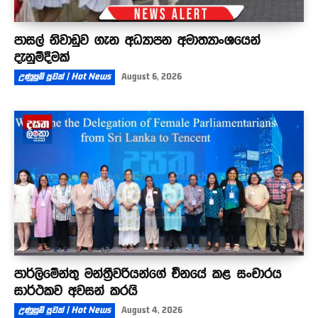
පාසල් නිවාඩුව ගැන අධ්‍යාපන අමාත්‍යාංශයෙන්
දැනුම්දීමක්
උණුසුම් පුවත් | Hot News
August 6, 2026
පාර්ලිමේන්තු මන්ත්‍රීවරියන්ගේ චීනයේ කළ සංචාරය
සාර්ථකව අවසන් කරයි
උණුසුම් පුවත් | Hot News
August 4, 2026