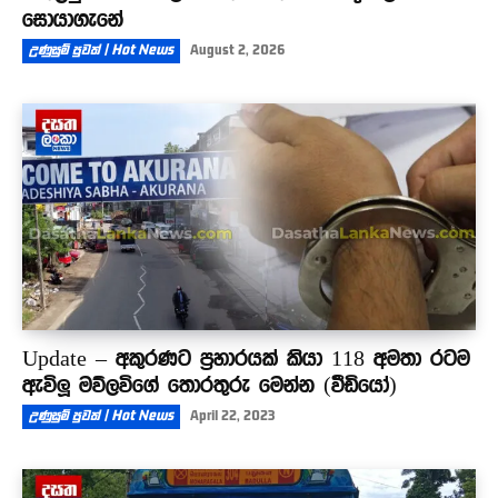
සොයාගැනේ
උණුසුම් පුවත් | Hot News
August 2, 2026
Update – අකුරණට ප්‍රහාරයක් කියා 118 අමතා රටම
ඇවිලූ මව්ලවිගේ තොරතුරු මෙන්න (වීඩියෝ)
උණුසුම් පුවත් | Hot News
April 22, 2023