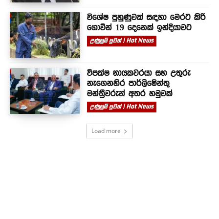
විශේෂ පුහුණුවක් සඳහා මෙරට කිරි
ගොවීන් 19 දෙනෙක් ඉන්දියාවට
උණුසුම් පුවත් | Hot News
විපක්ෂ නායකවරයා සහ උතුරු
නැගෙනහිර පාර්ලිමේන්තු
මන්ත්‍රීවරුන් අතර හමුවක්
උණුසුම් පුවත් | Hot News
Load more