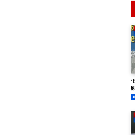
‘
ස
ක