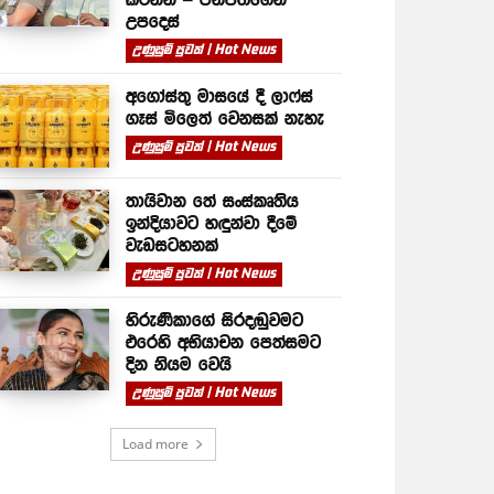
උපදෙස්
උණුසුම් පුවත් | Hot News
අගෝස්තු මාසයේ දී ලාෆ්ස්
ගෑස් මිලෙත් වෙනසක් නැහැ
උණුසුම් පුවත් | Hot News
තායිවාන තේ සංස්කෘතිය
ඉන්දියාවට හඳුන්වා දීමේ
වැඩසටහනක්
උණුසුම් පුවත් | Hot News
හිරුණිකාගේ සිරදඬුවමට
එරෙහි අභියාචන පෙත්සමට
දින නියම වෙයි
උණුසුම් පුවත් | Hot News
Load more