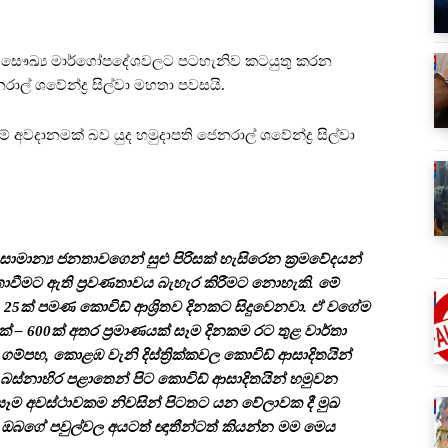
ව සෞඛ්‍ය මාර්ගෝපදේශවලට පටහැනිව කටයුතු කරන
ල් ශවේන්ද්‍ර සිල්වා මහතා පවසයි.
ේ අවදානමක් බව යුද හමුදාපති ජෙනරාල් ශවේන්ද්‍ර සිල්වා
ාමාන්‍ය ජනතාවගෙන් සුළු පිරිසක් හැසිරෙන ක්‍රමවේදයන්
්තාවීමට ඇති ප්‍රවණතාවය බැහැර කිරීමට නොහැකි. මේ
5ක් පමණ කොවිඩ් ආශ්‍රිතව දිනකට සිදුවෙනවා. ඒ වගේම
් – 600ක් අතර ප්‍රමාණයක් සෑම දිනකම රට තුළ වාර්තා
්පහ, කොළඹ වැනි දිස්ත්‍රික්කවල කොවිඩ් ආසාදිතයින්
 බස්නාහිර පළාතෙන් පිට කොවිඩ් ආසාදිතයින් හමුවන
 සෑම අවස්ථාවකම නිවසින් පිටතට යන වේලාවක දී මුඛ
ගේ පවුල්වල අයටත් ඥාතීන්ටත් කියන්න මම මෙය