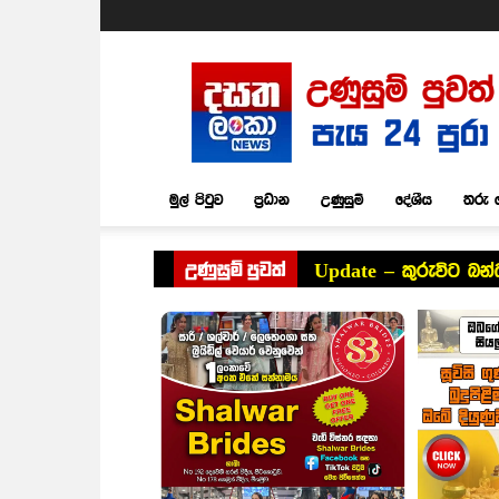
Dasatha
Lanka
News
මුල් පිටුව
ප්‍රධාන
උණුසුම්
දේශීය
තරු 
උණුසුම් පුවත්
Update – කුරුවිට බන