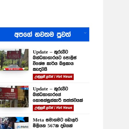
All
අපගේ නවතම පුවත්
Update – කුරුවිට
බන්ධනාගාරයට පොලිස්
විශේෂ කාර්ය බලකාය
කැඳවයි
උණුසුම් පුවත් | Hot News
Update – කුරුවිට
බන්ධනාගාරයේ
නොසන්සුන්කාරී තත්ත්වයක්
උණුසුම් පුවත් | Hot News
Meta සමාගමට ඩොලර්
මිලියන 567ක දඩයක්