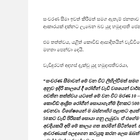
සංචරණ සීමා ඉවත් කිරීමත් සමග ඇතැම් ජනතා
ආකාරයක් දක්නට ලැබෙන බව යුද හමුදාපති ජෙනරා
එම තත්ත්වය, යළිත් කොවිඩ් ආසාදිතයින් වැඩිවීම
මහතා පෙන්වා දෙයි.
වැඩිදුරටත් අදහස් දැක්වු යුද හමුදාපතිවරයා,
“සංචරණ සීමාවන් මේ වන විට ලිහිල්වීමත් සමග ස
අනුව ඉදිරි කාලයේ දී රෝගීන් වැඩි වශයෙන් වාර
පවතින තත්ත්වය යටතේ මේ වන විට මරණ 10 – 2
කොවිඩ් ආශ්‍රිත රෝගීන් සොයාගැනීම් දිනකට 500ක
වෙනවා. විශේෂයෙන් ම බස්නාහිර පළාතට අයත් ගම
50කට වැඩි පිරිසක් සොයා ගනු ලැබුවා. ඒ එගේම
අවදියකයි අපි මේ කාලය ගත කරමින් සිටින්නේ.
ආවරණයක් පලඳගෙන කටයුතු කරන ලෙස ඔබත් ඔබ