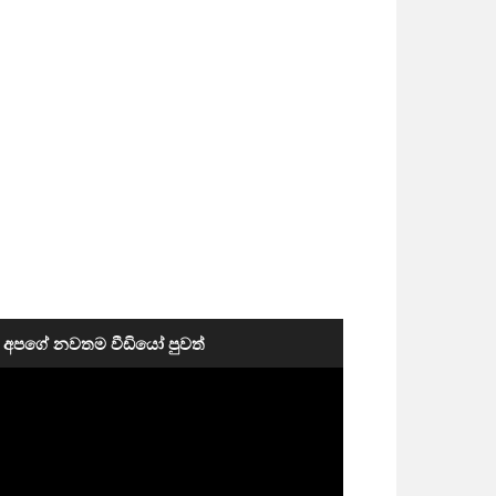
අපගේ නවතම වීඩියෝ පුවත්