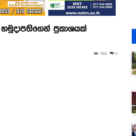
හමුදාපතිගෙන් ප්‍රකාශයක්
1262
0