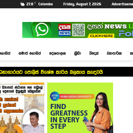
C
27.8
Colombo
Friday, August 7, 2026
Advertiseme
ගොසිප්
සමාජ ගොසිප්
දේශපාලන
ක්‍රීඩා
විදෙස්
ව්‍යාපාරික
ක
්ධනාගාරයට පොලිස් විශේෂ කාර්ය බලකාය කැඳවයි