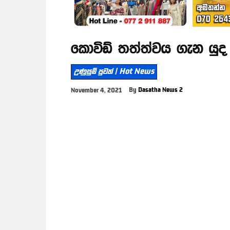
කොවිඩ් තත්ත්වය ගැන යුද 
උණුසුම් පුවත් | Hot News
By
Dasatha News 2
November 4, 2021