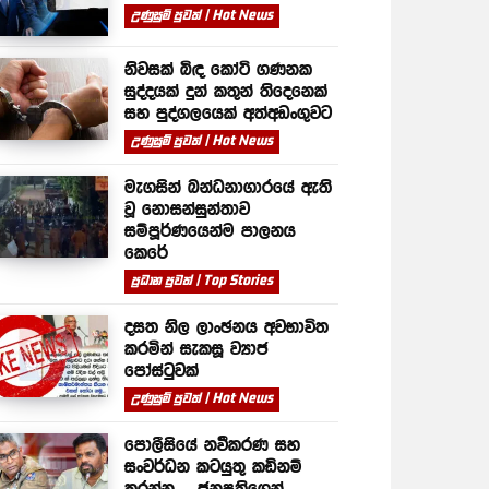
උණුසුම් පුවත් | Hot News
නිවසක් බිඳ කෝටි ගණනක
සුද්දයක් දුන් කතුන් තිදෙනෙක්
සහ පුද්ගලයෙක් අත්අඩංගුවට
උණුසුම් පුවත් | Hot News
මැගසින් බන්ධනාගාරයේ ඇති
වූ නොසන්සුන්තාව
සම්පූර්ණයෙන්ම පාලනය
කෙරේ
ප්‍රධාන පුවත් | Top Stories
දසත නිල ලාංඡනය අවභාවිත
කරමින් සැකසූ ව්‍යාජ
පෝස්ටුවක්
උණුසුම් පුවත් | Hot News
පොලීසියේ නවීකරණ සහ
සංවර්ධන කටයුතු කඩිනම්
කරන්න – ජනපතිගෙන්