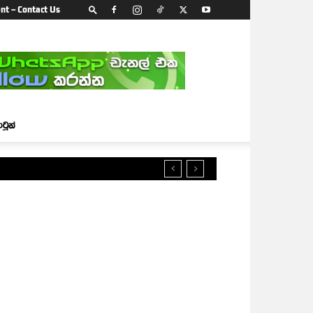
nt – Contact Us
ාටූන්