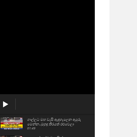
ගාල්ලට මහ වැසි ඇදහැලෙන අයුරු
මෙන්න..මුහුදු තීරයත් රළුවෙලා
01:49