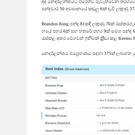
අද නෙදර්ලන්තයට එරෙහිව පැවැත්වෙන තරගයේදී
පන්දුවාර 50 අවසානයේ කඩුලු 6ක් දැවී ලකුණු 3
Brandon King පන්දු 81කදී ලකුණු 76ක් රැස්කරගැ
හයේ පහර 6ක් සහ හතරේ පහර 9ක් සමග පන්දු 65ක
රැස්කළ අතර වේගවත් ඉනිමක් ක්‍රීඩා කළ Keemo P
නෙදර්ලන්තය ජයග්‍රහණය සදහා 375ක් ලබාගත ය