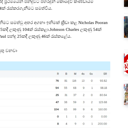
 ප්‍රථමයෙන් පන්දුවට පහරදුන් කොදෙව් කණ්ඩායම
74ක් රැස්කරගැනීමට සමත්විය.
නීමට සමත්වු අතර අගනා ඉනිමක් ක්‍රීඩා කළ Nicholas Pooran
දී ලකුණු 104ක් රැස්කළා.Johnson Charles ලකුණු 54ක්
aul පන්දු 25කදී ලකුණු 46ක් රැස්කළේය.
ුතු වනවා