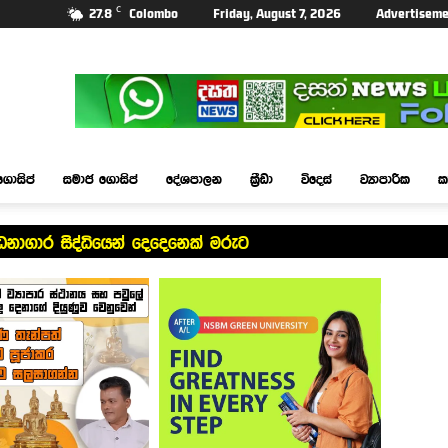
C
27.8
Colombo
Friday, August 7, 2026
Advertiseme
ගොසිප්
සමාජ ගොසිප්
දේශපාලන
ක්‍රීඩා
විදෙස්
ව්‍යාපාරික
ක
ධනාගාර සිද්ධියෙන් දෙදෙනෙක් මරුට