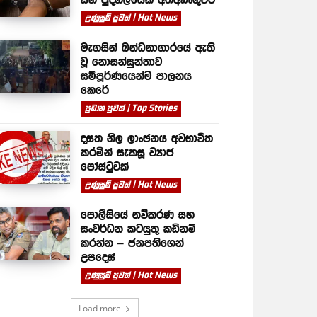
උණුසුම් පුවත් | Hot News
මැගසින් බන්ධනාගාරයේ ඇති
වූ නොසන්සුන්තාව
සම්පූර්ණයෙන්ම පාලනය
කෙරේ
ප්‍රධාන පුවත් | Top Stories
දසත නිල ලාංඡනය අවභාවිත
කරමින් සැකසූ ව්‍යාජ
පෝස්ටුවක්
උණුසුම් පුවත් | Hot News
පොලීසියේ නවීකරණ සහ
සංවර්ධන කටයුතු කඩිනම්
කරන්න – ජනපතිගෙන්
උපදෙස්
උණුසුම් පුවත් | Hot News
Load more