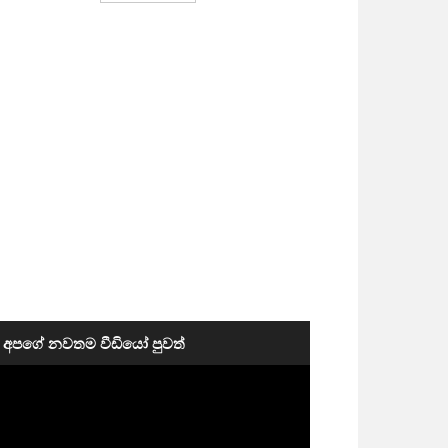
අපගේ නවතම වීඩියෝ පුවත්