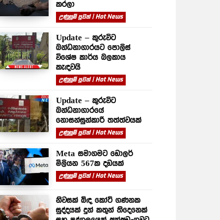
කරලා
උණුසුම් පුවත් | Hot News
Update – කුරුවිට
බන්ධනාගාරයට පොලිස්
විශේෂ කාර්ය බලකාය
කැඳවයි
උණුසුම් පුවත් | Hot News
Update – කුරුවිට
බන්ධනාගාරයේ
නොසන්සුන්කාරී තත්ත්වයක්
උණුසුම් පුවත් | Hot News
Meta සමාගමට ඩොලර්
මිලියන 567ක දඩයක්
උණුසුම් පුවත් | Hot News
නිවසක් බිඳ කෝටි ගණනක
සුද්දයක් දුන් කතුන් තිදෙනෙක්
සහ පුද්ගලයෙක් අත්අඩංගුවට