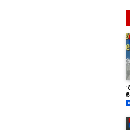
‘
ස
ක