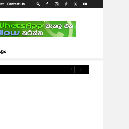
nt – Contact Us
ාටූන්