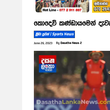
කොදෙව් කණ්ඩායමෙන් දැව
ක්‍රීඩා පුවත් | Sports News
By
Dasatha News 2
June 26, 2023