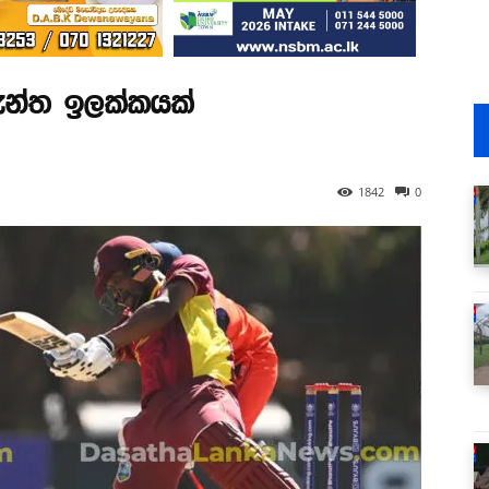
ැන්ත ඉලක්කයක්
1842
0