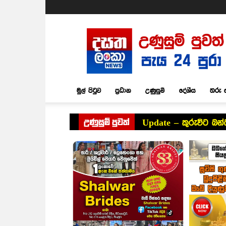
Dasatha
Lanka
News
මුල් පිටුව
ප්‍රධාන
උණුසුම්
දේශීය
තරු 
උණුසුම් පුවත්
Update – කුරුවිට බන්