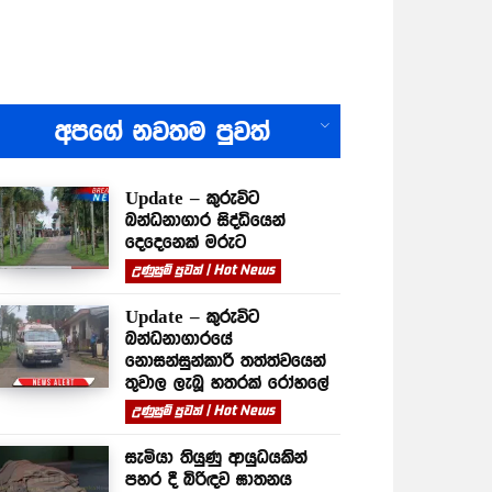
All
අපගේ නවතම පුවත්
Update – කුරුවිට
බන්ධනාගාර සිද්ධියෙන්
දෙදෙනෙක් මරුට
උණුසුම් පුවත් | Hot News
Update – කුරුවිට
බන්ධනාගාරයේ
නොසන්සුන්කාරී තත්ත්වයෙන්
තුවාල ලැබූ හතරක් රෝහලේ
උණුසුම් පුවත් | Hot News
සැමියා තියුණු ආයුධයකින්
පහර දී බිරිඳව ඝාතනය