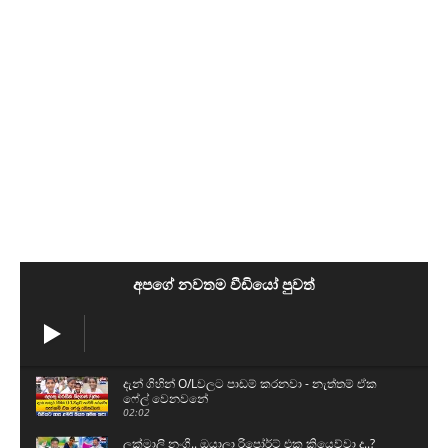
අපගේ නවතම වීඩියෝ පුවත්
දැන් ගිහින් O/Lවලට පාඩම් කරනවා - නැත්තම් ඒක
ෆේල් වෙනවනේ
02:02
ලක්මාලි නංගි.. ඔයාලා රිපෝර්ට් එක කියෙව්වා ද..?