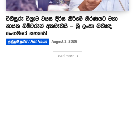
විනිසුරු විශ්‍රාම වයස දිර්ඝ කිරීමේ තීරණයට මහා
නායක හිමිවරුන් අකමැතියි – ශ්‍රී ලංකා නීතිඥ
සංගමයේ සභාපති
උණුසුම් පුවත් | Hot News
August 3, 2026
Load more