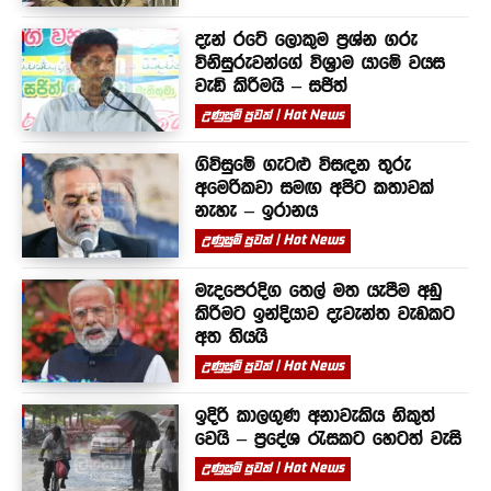
දැන් රටේ ලොකුම ප්‍රශ්න ගරු
විනිසුරුවන්ගේ විශ්‍රාම යාමේ වයස
වැඩි කිරීමයි – සජිත්
උණුසුම් පුවත් | Hot News
ගිවිසුමේ ගැටළු විසඳන තුරු
අමෙරිකවා සමඟ අපිට කතාවක්
නැහැ – ඉරානය
උණුසුම් පුවත් | Hot News
මැදපෙරදිග තෙල් මත යැපීම අඩු
කිරීමට ඉන්දියාව දැවැන්ත වැඩකට
අත තියයි
උණුසුම් පුවත් | Hot News
ඉදිරි කාලගුණ අනාවැකිය නිකුත්
වෙයි – ප්‍රදේශ රැසකට හෙටත් වැසි
උණුසුම් පුවත් | Hot News