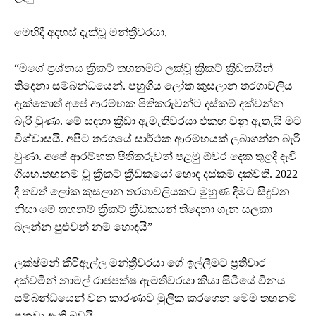
මෙහිදී අදහස් දැක්වූ මන්ත්‍රීවරයා,
“මගේ ප්‍රශ්නය ක්‍රිකට් තහනමට ලක්වූ ක්‍රිකට් ක්‍රීඩකයින්
තිදෙනා සම්බන්ධයෙන්. පහුගිය ලෝක කුසලාන තරගාවලිය
දැක්කොත් අපේ ආරම්භක පිතිකරුවන්ට දස්කම් දක්වන්න
බැරි වුණා. මේ සඳහා ක්‍රීඩා ඇමැතිවරයා එකඟ වනු ඇතැයි මට
විශ්වාසයි. අපිට තරගයේ සාර්ථක ආරම්භයක් ලබාගන්න බැරි
වුණා. අපේ ආරම්භක පිතිකරුවන් පළමු ඕවර දෙක තුළදී දැවී
ගියහ.තහනම් වූ ක්‍රිකට් ක්‍රීඩකයෝ හොඳ දස්කම් දක්වති. 2022
දී තවත් ලෝක කුසලාන තරගාවලියකට මුහුණ දීමට සිදුවන
නිසා මේ තහනම් ක්‍රිකට් ක්‍රීඩකයන් තිදෙනා ගැන සලකා
බලන්න පුළුවන් නම් හොඳයි”
ලක්ෂ්මන් කිරිඇල්ල මන්ත්‍රීවරයා ගේ ඉල්ලීමට ප්‍රතිචාර
දක්වමින් නාමල් රාජපක්ෂ ඇමතිවරයා කියා සිටියේ විනය
සම්බන්ධයෙන් වන කාරණාව මුලික කරගෙන මෙම තහනම
පනවා ඇති බවයි.