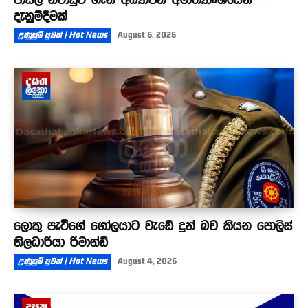
දැනුම්දීමක්
උණුසුම් පුවත් | Hot News
August 6, 2026
ලොකු පැටීගේ ගෝලයාට වැඩේ දුන් බව කියන පොලිස්
නිලධාරියා රිමාන්ඩ්
උණුසුම් පුවත් | Hot News
August 4, 2026