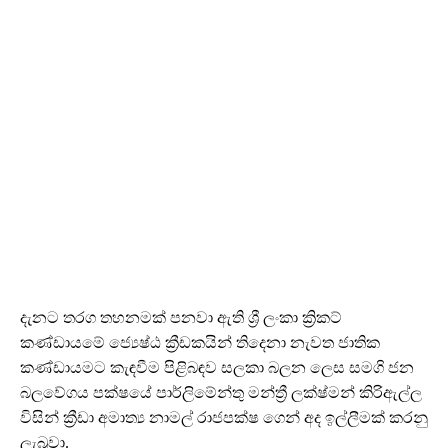
දැනට තරග තහනමක් පනවා ඇති ශ්‍රී ලංකා ක්‍රිකට්
කණ්ඩායමේ ජ්‍යෙෂ්ඨ ක්‍රීඩකයින් තිදෙනා නැවත ජාතික
කණ්ඩායමට කැඳවීම පිළිබඳව සලකා බලන ලෙස සමගි ජන
බලවේගය පක්ෂයේ පාර්ලිමේන්තු මන්ත්‍රී ලක්ෂ්මන් කිරිඇල්ල
විසින් ක්‍රීඩා අමාත්‍ය නාමල් රාජපක්ෂ ගෙන් අද ඉල්ලීමක් කරනු
ලැබුවා.