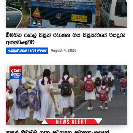
බීමතින් පාසල් සිසුන් රැගෙන ගිය සිසුසැරියේ රියදුරු
අත්අඩංගුවට
උණුසුම් පුවත් | Hot News
August 4, 2026
පාසල් නිවාඩුව ගැන අධ්‍යාපන අමාත්‍යාංශයෙන්