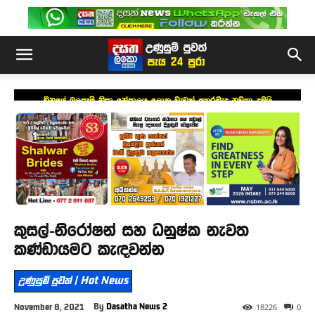
චීනයේ බලපෑම් නිසා නේපාලය ලොකු වැඩක් අතරමැද නවතා දමයි
කුසල්-නිරෝෂන් සහ ධනුෂ්ක නැවත
කණ්ඩායමට කැඳවන්න
උණුසුම් පුවත් | Hot News
By
Dasatha News 2
November 8, 2021
18226
0