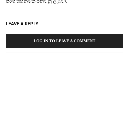
තරග තහනමක් පනවනු ලැබුවා.
LEAVE A REPLY
LOG IN TO LEAVE A COMMENT