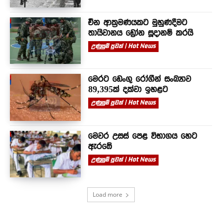
චීන ආක්‍රමණයකට මුහුණදීමට
තායිවානය ඩ්‍රෝන සූදානම් කරයි
උණුසුම් පුවත් | Hot News
මෙරට ඩෙංගු රෝගීන් සංඛ්‍යාව
89,395ක් දක්වා ඉහළට
උණුසුම් පුවත් | Hot News
මෙවර උසස් පෙළ විභාගය හෙට
ඇරඹේ
උණුසුම් පුවත් | Hot News
Load more