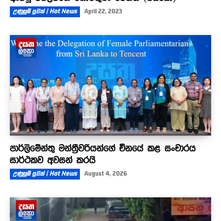
උණුසුම් පුවත් | Hot News
April 22, 2023
පාර්ලිමේන්තු මන්ත්‍රීවරියන්ගේ චීනයේ කළ සංචාරය
සාර්ථකව අවසන් කරයි
උණුසුම් පුවත් | Hot News
August 4, 2026