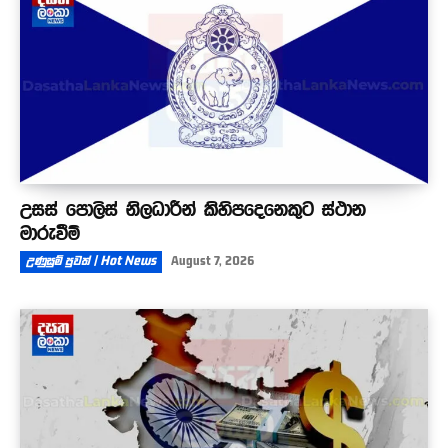
උසස් පොලිස් නිලධාරීන් කිහිපදෙනෙකුට ස්ථාන
මාරුවීම්
උණුසුම් පුවත් | Hot News
August 7, 2026