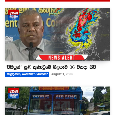
වැලිගම මුහුදේ සර්ෆ් කරන්න ගිය ටියුනීසියානු
තරුණයෙකුට ජීවිතය අහිමි වෙයි
01:32
‘ටයිෆූන්’ සුළි කුණාටුවේ බලපෑම 06 වනදා සිට
කාළගුණය | Weather Forecast
August 3, 2026