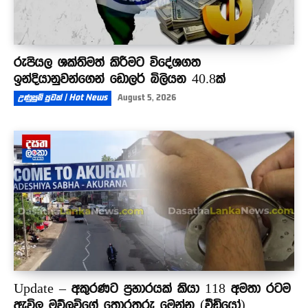
රුපියල ශක්තිමත් කිරීමට විදේශගත
ඉන්දියානුවන්ගෙන් ඩොලර් බිලියන 40.8ක්
උණුසුම් පුවත් | Hot News
August 5, 2026
Update – අකුරණට ප්‍රහාරයක් කියා 118 අමතා රටම
ඇවිලූ මව්ලවිගේ තොරතුරු මෙන්න (වීඩියෝ)