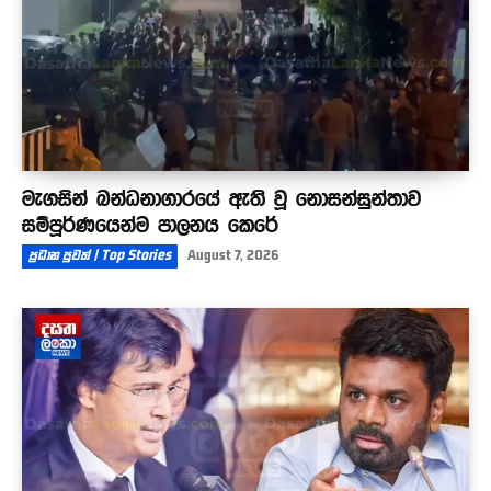
මැගසින් බන්ධනාගාරයේ ඇති වූ නොසන්සුන්තාව
සම්පූර්ණයෙන්ම පාලනය කෙරේ
ප්‍රධාන පුවත් | Top Stories
August 7, 2026