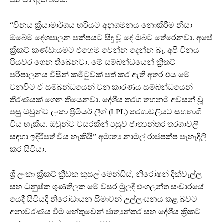
“විනය ක්‍රියාමාර්ගය හරියට අනුගමනය නොකිරීම නිසා
ඔබේම දේශපාලන පක්ෂයට සිදු වූ දේ ඔබට තේරෙනවා. අපේ
ක්‍රිකට් කණ්ඩායමට එහෙම වෙන්න දෙන්න බෑ. අපි විනය
පියවර ගෙන තිබෙනවා. මේ සම්බන්ධයෙන් ක්‍රිකට්
පරිපාලනය විසින් කමිටුවක් පත් කර ඇති අතර එය මේ
වනවිට ඒ සම්බන්ධයෙන් වන කාරණය සම්බන්ධයෙන්
තීරණයක් ගෙන තියෙනවා. දේශීය තරග තහනම අවසන් වූ
පසු ඔවුන්ට ලංකා ප්‍රිමියර් ලීග් (LPL) තරගාවලියට සහභාගි
විය හැකිය. ඔවුන්ට වසරකින් පසුව ජාත්‍යන්තර තරගාවලි
සඳහා ඉදිරිපත් විය හැකියි” අමාත්‍ය නාමල් රාජපක්ෂ පැහැදිලි
කර සිටියා.
ශ්‍රී ලංකා ක්‍රිකට් ක්‍රීඩක කුසල් මෙන්ඩිස්, නිරෝෂන් දික්වැල්ල
සහ ධනුෂ්ක ගුණතිලක මේ වසර මුලදී එංගලන්ත සංචාරයේ
යෙදී සිටියදී නිරෝධායන සීමාවන් උල්ලංඝනය කළ බවට
අනාවරණය වීම හේතුවෙන් ජාත්‍යන්තර සහ දේශීය ක්‍රිකට්