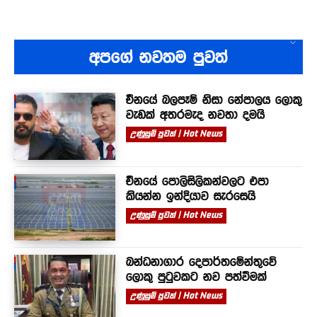
අපගේ නවතම පුවත්
චීනයේ බලපෑම් නිසා නේපාලය ලොකු
වැඩක් අතරමැද නවතා දමයි
උණුසුම් පුවත් | Hot News
චීනයේ පොලිසිලිකන්වලට එපා
කියන්න ඉන්දියාව සැරසෙයි
උණුසුම් පුවත් | Hot News
බන්ධනාගාර දෙපාර්තමේන්තුවේ
ලොකු පුටුවකට නව පත්වීමක්
උණුසුම් පුවත් | Hot News