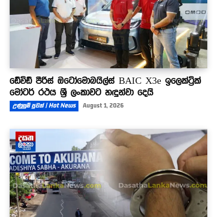
ඩේවිඩ් පීරිස් ඔටෝමොබයිල්ස් BAIC X3e ඉලෙක්ට්‍රික්
මෝටර් රථය ශ්‍රී ලංකාවට හඳුන්වා දෙයි
උණුසුම් පුවත් | Hot News
August 1, 2026