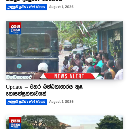
උණුසුම් පුවත් | Hot News
August 1, 2026
Update – මහර බන්ධනාගාරය තුළ
නොසන්සුන්තාවයක්
උණුසුම් පුවත් | Hot News
August 1, 2026