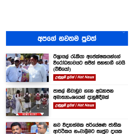
අපගේ නවතම පුවත්
ඊශ්‍රායල් රැකියා අපේක්ෂකයන්ගේ
විරෝධතාවයට සජිත් සහභාගී වෙයි
(වීඩියෝ)
උණුසුම් පුවත් | Hot News
පාසල් නිවාඩුව ගැන අධ්‍යාපන
අමාත්‍යාංශයෙන් දැනුම්දීමක්
උණුසුම් පුවත් | Hot News
නව විද්‍යාත්මක පර්යේෂණ ජාතික
ආර්ථිකය නංවාලීමට සෘජුව දායක