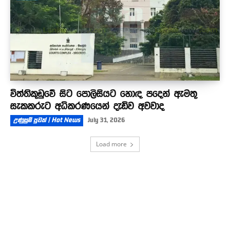
විත්තිකූඩුවේ සිට පොලිසියට හොඳ පදෙන් ඇමතූ
සැකකරුට අධිකරණයෙන් දැඩිව අවවාද
උණුසුම් පුවත් | Hot News
July 31, 2026
Load more