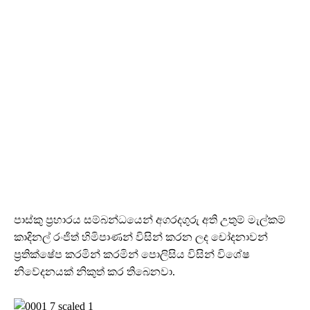
පාස්කු ප්‍රහාරය සම්බන්ධයෙන් අගරදගුරු අති උතුම් මැල්කම්
කාදිනල් රංජිත් හිමිපාණන් විසින් කරන ලද චෝදනාවන්
ප්‍රතික්ෂේප කරමින් කරමින් පොලිසිය විසින් විශේෂ
නිවේදනයක් නිකුත් කර තිබෙනවා.