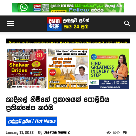
ඊශ්‍රායල් රැකියා අපේක්ෂකයන්ගේ විරෝධතාවයට සජිත් සහභාගී වෙයි (වීඩියෝ)
කාදිනල් හිමිගේ ප්‍රකාශයක් පොලිසිය
ප්‍රතික්ෂේප කරයි
උණුසුම් පුවත් | Hot News
By
Dasatha News 2
January 11, 2022
1049
1