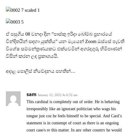
ඒ පසුගිය 08 වනදා දින ”පාස්කු ඉරිදා බෝම්බ ප්‍රහාරයේ
වින්දිතයින් සඳහා යුක්තිය” යන මැයෙන් Zoom ඔස්සේ පැවති
විශේෂ සම්මන්ත්‍රණයකට එක්වෙමින් අගරදගුරු හිමිපාණන්
විසින් කරන ලද ප්‍රකාශයයි.
අදාළ පොලිස් නිවේදනය පහතින්…
sam
January 12, 2022 At 6:32 am
This cardinal is completely out of order. He is behaving
irresponsibly like an ignorant politician who wags his
tongue just coz he feels himself to be special. And Card’s
statement is in contempt of court as there is an ongoing
court case/s re this matter. In any other country he would