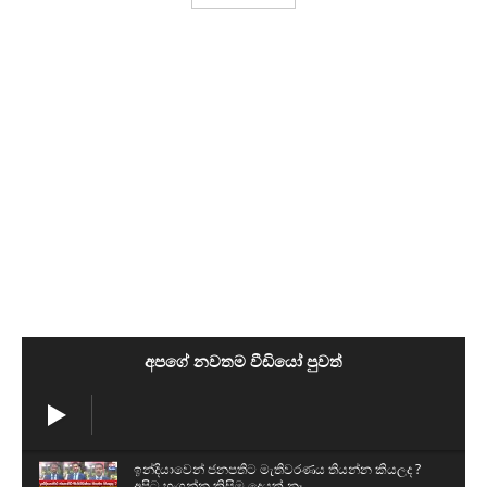
අපගේ නවතම වීඩියෝ පුවත්
ඉන්දියාවෙන් ජනපතිට මැතිවරණය තියන්න කියලද ?
අපිට හංගන්න කිසිම දෙයක් නෑ