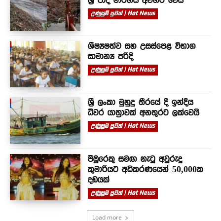
උණුසුම් පුවත් | Hot News
ශිෂ්‍යෂත්ව සහ උසස්පෙළ විභාග
සාමාන්‍ය පරිදි
උණුසුම් පුවත් | Hot News
ශ්‍රී ලංකා මුහුදු තීරයේ දී ඉන්දීය
ධීවර යාත්‍රාවක් අනතුරට ලක්වෙයි
උණුසුම් පුවත් | Hot News
පිඹුරෙකු සමඟ නැටූ අවුරුදු
කුමාරියට අධිකරණයෙන් 50,000ක
දඩයක්
උණුසුම් පුවත් | Hot News
Load more