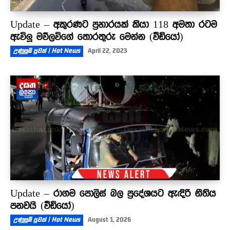
Update – අකුරණට ප්‍රහාරයක් කියා 118 අමතා රටම
ඇවිලූ මව්ලවිගේ තොරතුරු මෙන්න (වීඩියෝ)
උණුසුම් පුවත් | Hot News
April 22, 2023
Update – රාගම පොලිස් බල ප්‍රදේශයට ඇඳිරි නීතිය
පනවයි (වීඩියෝ)
උණුසුම් පුවත් | Hot News
August 1, 2026