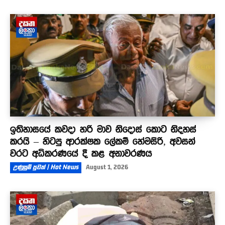
ඉතිහාසයේ කවදා හරි මාව නිදොස් කොට නිදහස්
කරයි – හිටපු ආරක්ෂක ලේකම් හේමසිරි, අවසන්
වරට අධිකරණයේ දී කළ අනාවරණය
උණුසුම් පුවත් | Hot News
August 1, 2026