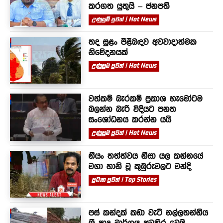
කරගත යුතුයි – ජනපති
උණුසුම් පුවත් | Hot News
තද සුළං පිළිබඳව අවවාදාත්මක
නිවේදනයක්
උණුසුම් පුවත් | Hot News
වත්කම් බැරකම් ප්‍රකාශ හැමෝටම
බලන්න බැරි විදියට පනත
සංශෝධනය කරන්න යයි
උණුසුම් පුවත් | Hot News
නියං තත්ත්වය නිසා යල කන්නයේ
වගා හානි වූ කුඹුරුවලට වන්දි
ප්‍රධාන පුවත් | Top Stories
පස් කන්දක් කඩා වැටී නල්ලතන්නිය
ශ්‍රී පාද මාර්ගය අවහිර වෙයි