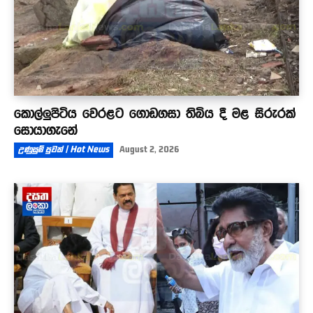
කොල්ලුපිටිය වෙරළට ගොඩගසා තිබිය දී මළ සිරුරක්
සොයාගැනේ
උණුසුම් පුවත් | Hot News
August 2, 2026