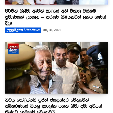
මර්වින් සිල්වා ඇමති කාලයේ අති විශාල වත්කම්
ප්‍රමාණයක් උපයලා – තරුණ නිළියකටත් ලක්ෂ ගණන්
දීලා
උණුසුම් පුවත් | Hot News
July 31, 2026
හිටපු පොලිස්පති පූජිත් ජයසුන්දර වෙනුවෙන්
අධිකරණයේ සියලු ආලෝක පහන් නිවා දමා අවසන්
තීන්දුව ලැබුණේ මෙහෙමයි