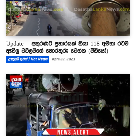
Update – අකුරණට ප්‍රහාරයක් කියා 118 අමතා රටම
ඇවිලූ මව්ලවිගේ තොරතුරු මෙන්න (වීඩියෝ)
උණුසුම් පුවත් | Hot News
April 22, 2023