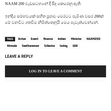
NAAM 200 වැඩසටහනේ දී සිදු කෙරෙනු ඇති.
ඉන්දීය සම්භවයක් සහිත ප්‍රජාව මෙරටට පැමිණ වසර 200ක්
මේ වනවිට ගතවීම නිමිත්තෙනුයි මෙය පැවැත්වෙන්නේ.
Arrive
Event
finance
indian
Minister
NAAM200
TAGS
Nirmala
Seetharaman
Srilanka
today
Will
LEAVE A REPLY
LOG IN TO LEAVE A COMMENT