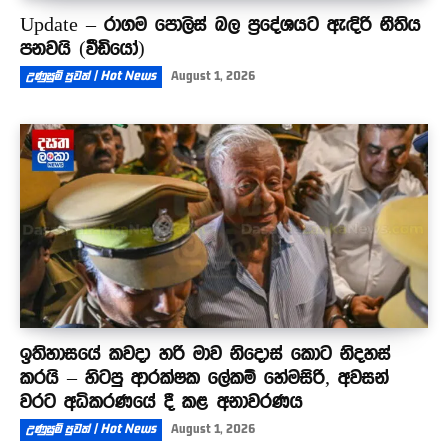
Update – රාගම පොලිස් බල ප්‍රදේශයට ඇඳිරි නීතිය
පනවයි (වීඩියෝ)
උණුසුම් පුවත් | Hot News
August 1, 2026
ඉතිහාසයේ කවදා හරි මාව නිදොස් කොට නිදහස්
කරයි – හිටපු ආරක්ෂක ලේකම් හේමසිරි, අවසන්
වරට අධිකරණයේ දී කළ අනාවරණය
උණුසුම් පුවත් | Hot News
August 1, 2026