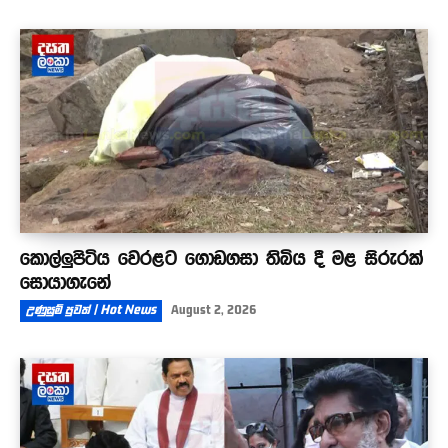
කොල්ලුපිටිය වෙරළට ගොඩගසා තිබිය දී මළ සිරුරක්
සොයාගැනේ
උණුසුම් පුවත් | Hot News
August 2, 2026