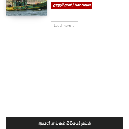
උණුසුම් පුවත් | Hot News
Load more
අපගේ නවතම වීඩියෝ පුවත්