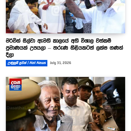
මර්වින් සිල්වා ඇමති කාලයේ අති විශාල වත්කම්
ප්‍රමාණයක් උපයලා – තරුණ නිළියකටත් ලක්ෂ ගණන්
දීලා
උණුසුම් පුවත් | Hot News
July 31, 2026