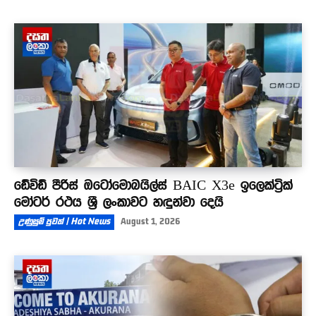
ඩේවිඩ් පීරිස් ඔටෝමොබයිල්ස් BAIC X3e ඉලෙක්ට්‍රික්
මෝටර් රථය ශ්‍රී ලංකාවට හඳුන්වා දෙයි
උණුසුම් පුවත් | Hot News
August 1, 2026