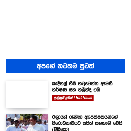
අපගේ නවතම පුවත්
කාදිනල් හිමි හමුවෙන්න ඇමති
හර්ෂණ සහ නලින්ද එයි
උණුසුම් පුවත් | Hot News
ඊශ්‍රායල් රැකියා අපේක්ෂකයන්ගේ
විරෝධතාවයට සජිත් සහභාගී වෙයි
(වීඩියෝ)