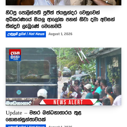
හිටපු පොලිස්පති පූජිත් ජයසුන්දර වෙනුවෙන්
අධිකරණයේ සියලු ආලෝක පහන් නිවා දමා අවසන්
තීන්දුව ලැබුණේ මෙහෙමයි
උණුසුම් පුවත් | Hot News
August 1, 2026
Update – මහර බන්ධනාගාරය තුළ
නොසන්සුන්තාවයක්