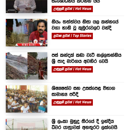
සංශෝධනය කරන්න යයි
උණුසුම් පුවත් | Hot News
නියං තත්ත්වය නිසා යල කන්නයේ
වගා හානි වූ කුඹුරුවලට වන්දි
ප්‍රධාන පුවත් | Top Stories
පස් කන්දක් කඩා වැටී නල්ලතන්නිය
ශ්‍රී පාද මාර්ගය අවහිර වෙයි
උණුසුම් පුවත් | Hot News
ශිෂ්‍යෂත්ව සහ උසස්පෙළ විභාග
සාමාන්‍ය පරිදි
උණුසුම් පුවත් | Hot News
ශ්‍රී ලංකා මුහුදු තීරයේ දී ඉන්දීය
ධීවර යාත්‍රාවක් අනතුරට ලක්වෙයි