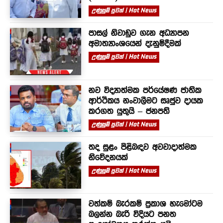
උණුසුම් පුවත් | Hot News
පාසල් නිවාඩුව ගැන අධ්‍යාපන
අමාත්‍යාංශයෙන් දැනුම්දීමක්
උණුසුම් පුවත් | Hot News
නව විද්‍යාත්මක පර්යේෂණ ජාතික
ආර්ථිකය නංවාලීමට සෘජුව දායක
කරගත යුතුයි – ජනපති
උණුසුම් පුවත් | Hot News
තද සුළං පිළිබඳව අවවාදාත්මක
නිවේදනයක්
උණුසුම් පුවත් | Hot News
වත්කම් බැරකම් ප්‍රකාශ හැමෝටම
බලන්න බැරි විදියට පනත