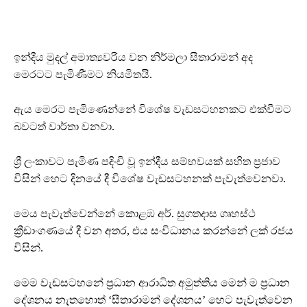
ඉන්දීය මුදල් අමාත්‍යවරිය වන නිර්මලා සීතාරාමන් අද
මෙරටට පැමිණීමට නියමිතයි.
ඇය මෙරට පැමිණෙන්නේ විශේෂ වැඩසටහනකට එක්වීමට
බවටත් වාර්තා වනවා.
ශ්‍රී ලංකාවට පැමිණ පදිංචි වූ ඉන්දීය සම්භවයක් සහිත ප්‍රජාව
විසින් හෙට දිනයේ දී විශේෂ වැඩසටහනක් පැවැත්වෙනවා.
මෙය පැවැත්වෙන්නේ කොළඹ අර්. සුගතදාස ගෘහස්ථ
ක්‍රීඩාංගණයේ දී වන අතර, එය සංවිධානය කරන්නේ ලක් රජය
විසින්.
මෙම වැඩසටහනේ ප්‍රධාන ආරාධිත අමුත්තිය මෙන් ම ප්‍රධාන
දේශනය නැතහොත් ‘සීතාරාමන් දේශනය’ හෙට පැවැත්වෙන