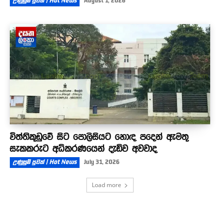
උණුසුම් පුවත් | Hot News
August 1, 2026
විත්තිකූඩුවේ සිට පොලිසියට හොඳ පදෙන් ඇමතූ
සැකකරුට අධිකරණයෙන් දැඩිව අවවාද
උණුසුම් පුවත් | Hot News
July 31, 2026
Load more