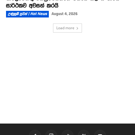
සාර්ථකව අවසන් කරයි
උණුසුම් පුවත් | Hot News
August 4, 2026
Load more