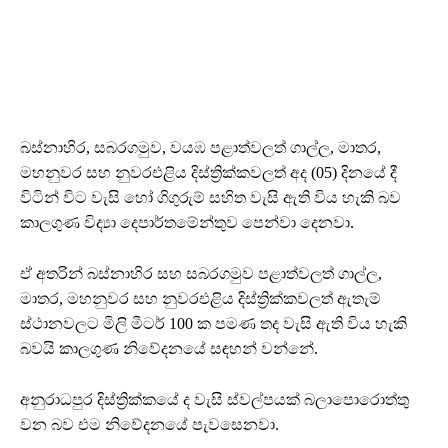
බස්නාහිර, සබරගමුව, වයඹ පළාත්වලත් ගාල්ල, මාතර,
මහනුවර සහ නුවරඑළිය දිස්ත්‍රික්කවලත් අද (05) දිනයේ දී
විටින් විට වැසි හෝ ගිගුරුම් සහිත වැසි ඇති විය හැකි බව
කාලගුණ විද්‍යා දෙපාර්තමේන්තුව පෙන්වා දෙනවා.
ඒ අතරින් බස්නාහිර සහ සබරගමුව පළාත්වලත් ගාල්ල,
මාතර, මහනුවර සහ නුවරඑළිය දිස්ත්‍රික්කවලත් ඇතැම්
ස්ථානවලට මිලි මීටර් 100 ක පමණ තද වැසි ඇති විය හැකි
බවයි කාලගුණ නිවේදනයේ සඳහන් වන්නේ.
අනුරාධපුර දිස්ත්‍රික්කයේ ද වැසි ස්වල්පයක් බලාපොරොත්තු
වන බව එම නිවේදනයේ පැවසෙනවා.