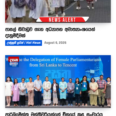
පාසල් නිවාඩුව ගැන අධ්‍යාපන අමාත්‍යාංශයෙන්
දැනුම්දීමක්
උණුසුම් පුවත් | Hot News
August 6, 2026
පාර්ලිමේන්තු මන්ත්‍රීවරියන්ගේ චීනයේ කළ සංචාරය