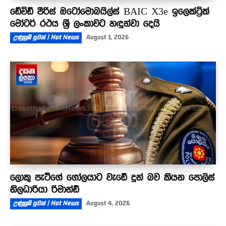
ඩේවිඩ් පීරිස් ඔටෝමොබයිල්ස් BAIC X3e ඉලෙක්ට්‍රික්
මෝටර් රථය ශ්‍රී ලංකාවට හඳුන්වා දෙයි
උණුසුම් පුවත් | Hot News
August 1, 2026
ලොකු පැටීගේ ගෝලයාට වැඩේ දුන් බව කියන පොලිස්
නිලධාරියා රිමාන්ඩ්
උණුසුම් පුවත් | Hot News
August 4, 2026