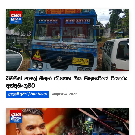
බීමතින් පාසල් සිසුන් රැගෙන ගිය සිසුසැරියේ රියදුරු
අත්අඩංගුවට
උණුසුම් පුවත් | Hot News
August 4, 2026