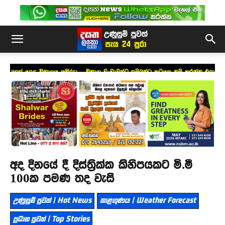
උසස් පෙළ විභාගය අනිද්දා – විභාග වංචාවන්ට සම්බන්ධ කටයුතු නම් කරන්න එපා
!
අද දිනයේ දී දිස්ත්‍රික්ක කිහිපයකට මි.මී
100ක පමණ තද වැසි
උණුසුම් පුවත් | Hot News
කාළගුණය | Weather Forecast
ප්‍රධාන පුවත් | Top Stories