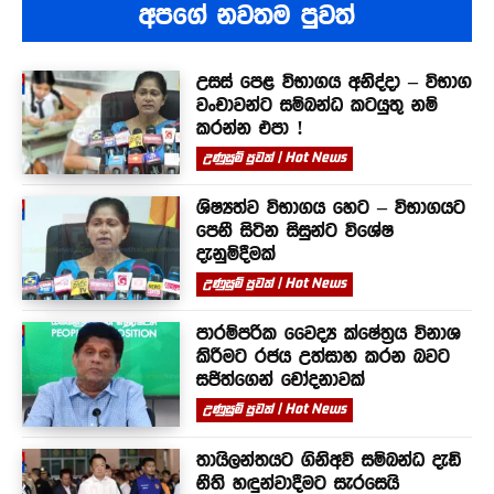
අපගේ නවතම පුවත්
උසස් පෙළ විභාගය අනිද්දා – විභාග
වංචාවන්ට සම්බන්ධ කටයුතු නම්
කරන්න එපා !
උණුසුම් පුවත් | Hot News
ශිෂ්‍යත්ව විභාගය හෙට – විභාගයට
පෙනී සිටින සිසුන්ට විශේෂ
දැනුම්දීමක්
උණුසුම් පුවත් | Hot News
පාරම්පරික වෛද්‍ය ක්ෂේත්‍රය විනාශ
කිරීමට රජය උත්සාහ කරන බවට
සජිත්ගෙන් චෝදනාවක්
උණුසුම් පුවත් | Hot News
තායිලන්තයට ගිනිඅවි සම්බන්ධ දැඩි
නීති හඳුන්වාදීමට සැරසෙයි