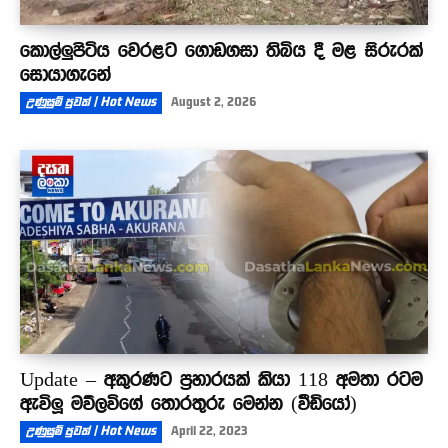
කොල්ලුපිටිය වෙරළට ගොඩගසා තිබිය දී මළ සිරුරක්
සොයාගැනේ
උණුසුම් පුවත් | Hot News
August 2, 2026
Update – අකුරණට ප්‍රහාරයක් කියා 118 අමතා රටම
ඇවිලූ මව්ලවිගේ තොරතුරු මෙන්න (වීඩියෝ)
උණුසුම් පුවත් | Hot News
April 22, 2023