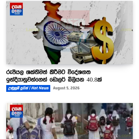
රුපියල ශක්තිමත් කිරීමට විදේශගත
ඉන්දියානුවන්ගෙන් ඩොලර් බිලියන 40.8ක්
උණුසුම් පුවත් | Hot News
August 5, 2026