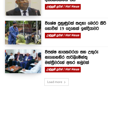
උණුසුම් පුවත් | Hot News
විශේෂ පුහුණුවක් සඳහා මෙරට කිරි
ගොවීන් 19 දෙනෙක් ඉන්දියාවට
උණුසුම් පුවත් | Hot News
විපක්ෂ නායකවරයා සහ උතුරු
නැගෙනහිර පාර්ලිමේන්තු
මන්ත්‍රීවරුන් අතර හමුවක්
උණුසුම් පුවත් | Hot News
Load more