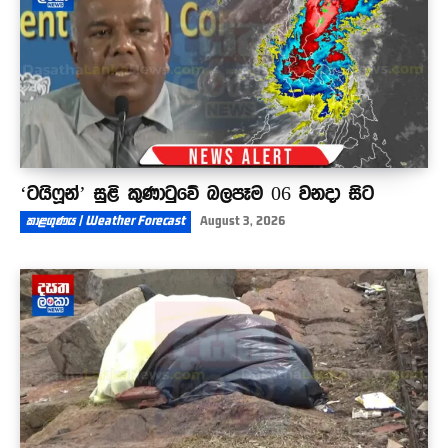
‘ටයිෆූන්’ සුළි කුණාටුවේ බලපෑම 06 වනදා සිට
කාළගුණය | Weather Forecast
August 3, 2026