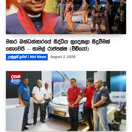
මහර බන්ධන්ගාරයේ සිද්ධිය හුදෙකලා සිදුවීමක්
නොවෙයි – නාමල් රාජපක්ෂ (වීඩියෝ)
උණුසුම් පුවත් | Hot News
August 2, 2026