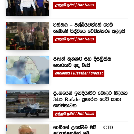
උණුසුම් පුවත් | Hot News
වත්තල – පල්ලියවත්තේ වෙඩි
තැබීමේ සිද්ධියේ වෙඩික්කරු අල්ලයි
උණුසුම් පුවත් | Hot News
පළාත් තුනකට සහ දිස්ත්‍රික්ක
හතරකට අද වැසි
කාළගුණය | Weather Forecast
ප්‍රංශයෙන් ඉන්දියාවට ඩොලර් බිලියන
34ක Rafale ප්‍රහාරක ජෙට් යානා
යෝජනාවක්
උණුසුම් පුවත් | Hot News
ශානිගේ උසස්වීම එයි – CID
අධ්‍යක්ෂකමින් යයි