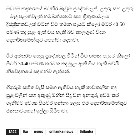
මධ්‍යම කඳුකරයේ බටහිර බෑවුම් ප්‍රදේශවලත්, උතුරු සහ උතුරු
– මැද පළාත්වලත් හම්බන්තොට සහ ත්‍රිකුණාමලය
දිස්ත්‍රික්කවලත් විටින් විට හමන පැයට කිලෝ මීටර් 40-50
පමණ තද සුළං ඇති විය හැකි බව කාලගුණ විද්‍යා
දෙපාර්තමේන්තුව පෙන්වා දෙනවා.
ඊට අමතරව සෙසු ප්‍රදේශවල විටින් විට හමන පැයට කිලෝ
මීටර් 30-40 පමණ තරමක තද සුළං ඇති විය හැකි බවයි
නිවේදනයේ සඳහන්ව ඇත්තේ.
ගිගුරුම් සහිත වැසි සමග ඇතිවිය හැකි තාවකාලික තද
සුළංවලින් සහ අකුණු මඟින් සිදු වන අනතුරු අවම කර
ගැනීමට අවශ්‍ය පියවර ගන්නා ලෙස එම දෙපාර්තමේන්තුව
ජනතාවගෙන් ඉල්ලා සිටිනවා.
lka
news
sri lanka news
Srilanka
TAGS