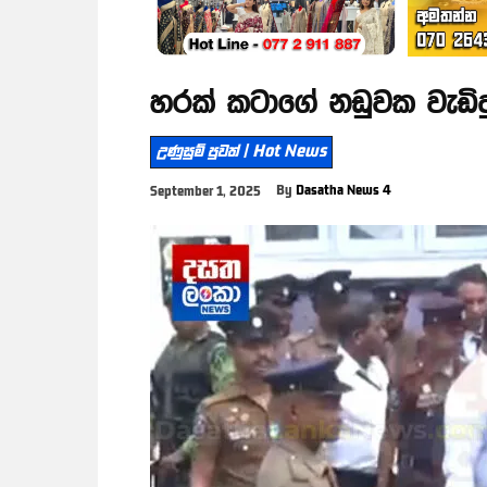
හරක් කටාගේ නඩුවක වැඩිදු
උණුසුම් පුවත් | Hot News
By
Dasatha News 4
September 1, 2025