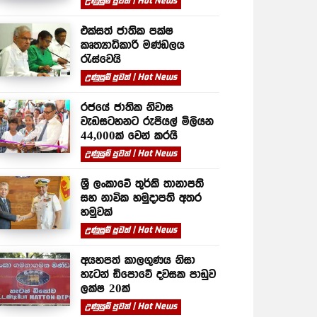
උණුසුම් පුවත් | Hot News
එක්සත් ජාතික පක්ෂ
කෘත්‍යාධිකාරී මණ්ඩලය
රැස්වෙයි
උණුසුම් පුවත් | Hot News
රජයේ ජාතික නිවාස
වැඩසටහනට රුපියල් මිලියන
44,000ක් වෙන් කරයි
උණුසුම් පුවත් | Hot News
ශ්‍රී ලංකාවේ තුර්කි තානාපති
සහ නාවික හමුදාපති අතර
හමුවක්
උණුසුම් පුවත් | Hot News
අයහපත් කාලගුණය නිසා
හැටන් ඩිපොවේ දවසක පාඩුව
ලක්ෂ 20ක්
උණුසුම් පුවත් | Hot News