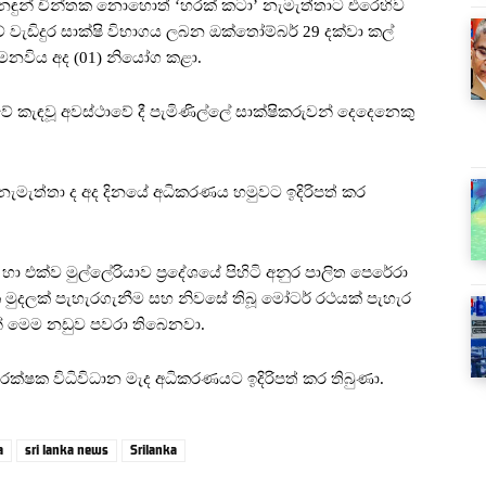
නඳුන් චින්තක නොහොත් ‘හරක් කටා’ නැමැත්තාට එරෙහිව
ිදුර සාක්ෂි විභාගය ලබන ඔක්තෝම්බර් 29 දක්වා කල්
ෙනවිය අද (01) නියෝග කළා.
 කැඳවූ අවස්ථාවේ දී පැමිණිල්ලේ සාක්ෂිකරුවන් දෙදෙනෙකු
ැමැත්තා ද අද දිනයේ අධිකරණය හමුවට ඉදිරිපත් කර
හා එක්ව මුල්ලේරියාව ප්‍රදේශයේ පිහිටි අනුර පාලිත පෙරේරා
ක මුදලක් පැහැරගැනීම සහ නිවසේ තිබූ මෝටර් රථයක් පැහැර
න් මෙම නඩුව පවරා තිබෙනවා.
රක්ෂක විධිවිධාන මැද අධිකරණයට ඉදිරිපත් කර තිබුණා.
a
sri lanka news
Srilanka