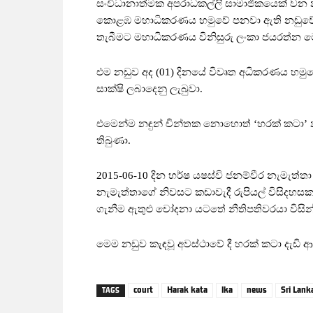
සංවිධානාත්මක අපරාධකල්ලි සාමාජිකයෙක් වන 
කොළඹ මහාධිකරණය හමුවේ පනවා ඇති නඩුවේ වැඩ
තැබීමට මහාධිකරණය විනිසුරු ලංකා ජයරත්න ම
එම නඩුව අද (01) දිනයේ විවෘත අධිකරණය හමුවේ
සාක්ෂි ලබාදෙනු ලැබුවා.
එමෙන්ම නඳුන් චින්තක නොහොත් ‘හරක් කටා’ න
තිබුණා.
2015-06-10 දින හර්ෂ යෂස්වි ජනම්වීර නැමැත්තා 
නැමැත්තාගේ නිවසට කඩාවැදී රුපියල් විසිදහස
ගැනීම ඇතුළු චෝදනා යටතේ නීතිපතිවරයා විසි
මෙම නඩුව කැඳවූ අවස්ථාවේ දී හරක් කටා දැඩි ආ
court
Harak kata
lka
news
Sri Lank
TAGS