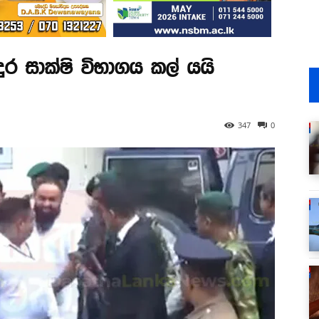
ර සාක්ෂි විභාගය කල් යයි
347
0