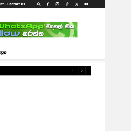
nt – Contact Us
ාටූන්