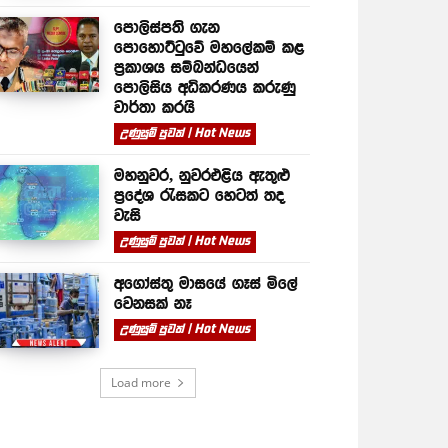
පොලිස්පති ගැන
පොහොට්ටුවේ මහලේකම් කළ
ප්‍රකාශය සම්බන්ධයෙන්
පොලිසිය අධිකරණය කරුණු
වාර්තා කරයි
උණුසුම් පුවත් | Hot News
මහනුවර, නුවරඑළිය ඇතුළු
ප්‍රදේශ රැසකට හෙටත් තද
වැසි
උණුසුම් පුවත් | Hot News
අගෝස්තු මාසයේ ගෑස් මිලේ
වෙනසක් නෑ
උණුසුම් පුවත් | Hot News
Load more