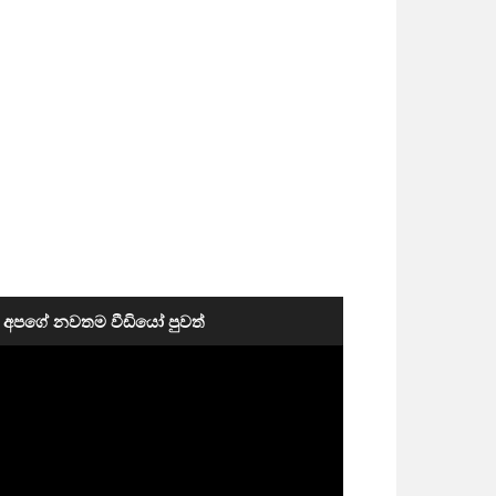
අපගේ නවතම වීඩියෝ පුවත්