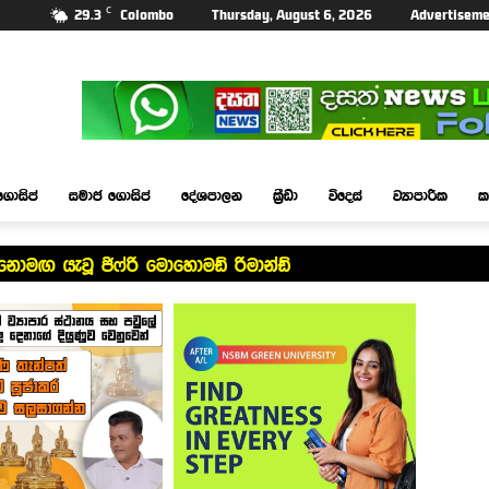
C
29.3
Colombo
Thursday, August 6, 2026
Advertiseme
ගොසිප්
සමාජ ගොසිප්
දේශපාලන
ක්‍රීඩා
විදෙස්
ව්‍යාපාරික
ක
ත් නොමඟ යැවූ ජිෆ්රි මොහොමඩ් රිමාන්ඩ්