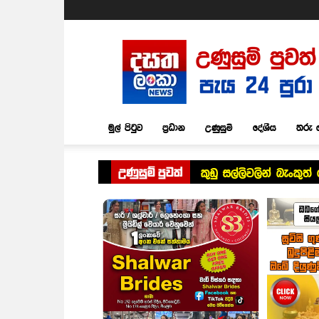
Dasatha
Lanka
News
මුල් පිටුව
ප්‍රධාන
උණුසුම්
දේශීය
තරු 
උණුසුම් පුවත්
කුඩු සල්ලිවලින් බැංකු