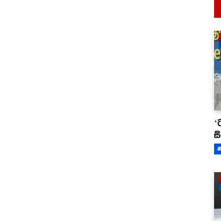
‘
ස
ක