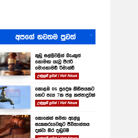
All
අපගේ නවතම පුවත්
කුඩු සල්ලිවලින් බැංකුත්
නොමඟ යැවූ ජිෆ්රි
මොහොමඩ් රිමාන්ඩ්
උණුසුම් පුවත් | Hot News
කොළඹ 06 ප්‍රදේශ කිහිපයකට
හෙට පැය 7ක ජල කප්පාදුවක්
උණුසුම් පුවත් | Hot News
කොකේන් සමඟ ඇල්ලූ
සැකකරුවෙකුට ජීවිතාන්තය
දක්වා සිර දඬුවම්