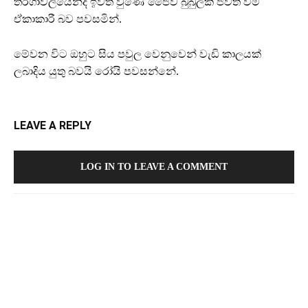
තරගාවලියෙන්ද ඉවත් වුණේ ජෛව බුබුලක ජීවත් වීම
ඒකාකාරී බව පවසමින්.
මේවන විට ඔහුට සිය පවුල වෙනුවෙන් වැඩි කාලයක්
ලබාදිය යුතු බවයි රෝයි පවසන්නේ.
LEAVE A REPLY
LOG IN TO LEAVE A COMMENT