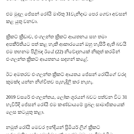
එම මුදල ජේසන් රෝයි මාර්තු 31වැනිදාට පෙර ගෙවා අවසන්
කළ යුතු වනවා.
ක්‍රිකට් ක්‍රීඩාව, එංගලන්ත ක්‍රිකට් ආයතනය සහ තමා
අපකීර්තියට පත් කළ හැකි ආකාරයෙන් ඔහු හැසිරී ඇති බවයි
එම තහනම පිළිබඳ ඊයේ (22) නිවේදනයක් නිකුත් කරමින්
එංගලන්ත ක්‍රිකට් ආයතනය සඳහන් කළේ.
ඊට අමතරව එංගලන්ත ක්‍රිකට් ආයතය ජේසන් රෝයිගේ වරද
කුමක්ද යන්න නිශ්චිතව පැහැදිලි කර නැහැ.
2019 වසරේ එංගලන්තය, ලෝක ශූරයන් බවට පත්වන විට 31
හැවිරිදි ජේසන් රෝයි එම කණ්ඩායමේ ප්‍රබල සාමාජිකයෙක්
ලෙස කටයුතු කළා.
නමුත් රෝයි මෙවර ඉන්දියන් ප්‍රිමියර් ලිග් ක්‍රිකට්