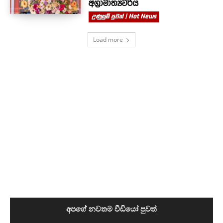
අග්‍රාමාත්‍යවරිය
උණුසුම් පුවත් | Hot News
Load more
අපගේ නවතම වීඩියෝ පුවත්