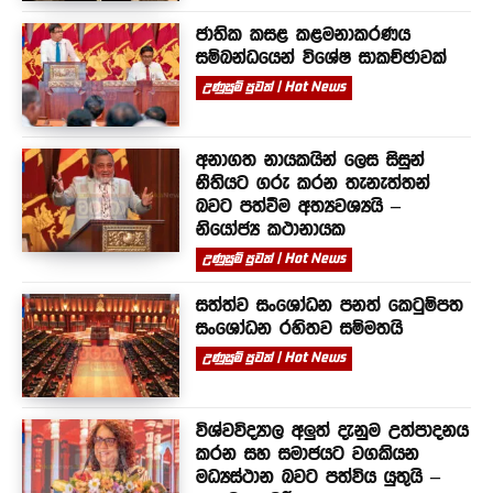
ජාතික කසළ කළමනාකරණය
සම්බන්ධයෙන් විශේෂ සාකච්ඡාවක්
උණුසුම් පුවත් | Hot News
අනාගත නායකයින් ලෙස සිසුන්
නීතියට ගරු කරන තැනැත්තන්
බවට පත්වීම අත්‍යවශ්‍යයි –
නියෝජ්‍ය කථානායක
උණුසුම් පුවත් | Hot News
සත්ත්ව සංශෝධන පනත් කෙටුම්පත
සංශෝධන රහිතව සම්මතයි
උණුසුම් පුවත් | Hot News
විශ්වවිද්‍යාල අලුත් දැනුම උත්පාදනය
කරන සහ සමාජයට වගකියන
මධ්‍යස්ථාන බවට පත්විය යුතුයි –