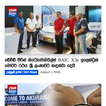
ඩේවිඩ් පීරිස් ඔටෝමොබයිල්ස් BAIC X3e ඉලෙක්ට්‍රික්
මෝටර් රථය ශ්‍රී ලංකාවට හඳුන්වා දෙයි
උණුසුම් පුවත් | Hot News
August 1, 2026