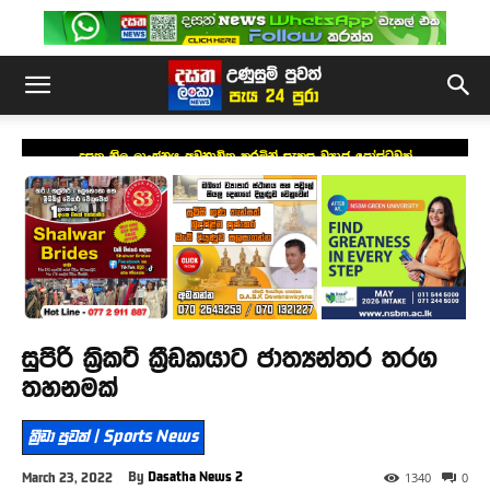
දසත නිල ලාංඡනය අවභාවිත කරමින් සැකසූ ව්‍යාජ පෝස්ටුවක්
සුපිරි ක්‍රිකට් ක්‍රීඩකයාට ජාත්‍යන්තර තරග
තහනමක්
ක්‍රීඩා පුවත් | Sports News
By
Dasatha News 2
March 23, 2022
1340
0