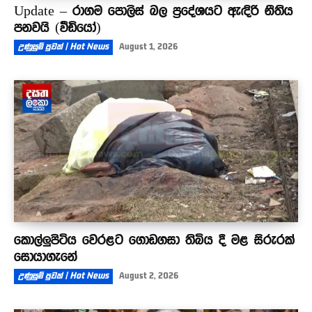
Update – රාගම පොලිස් බල ප්‍රදේශයට ඇඳිරි නීතිය
පනවයි (වීඩියෝ)
උණුසුම් පුවත් | Hot News
August 1, 2026
කොල්ලුපිටිය වෙරළට ගොඩගසා තිබිය දී මළ සිරුරක්
සොයාගැනේ
උණුසුම් පුවත් | Hot News
August 2, 2026