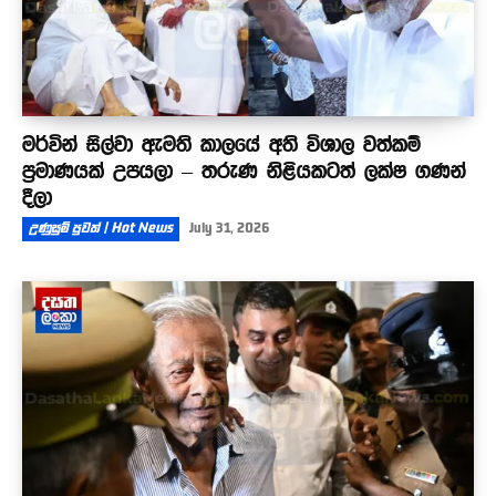
මර්වින් සිල්වා ඇමති කාලයේ අති විශාල වත්කම්
ප්‍රමාණයක් උපයලා – තරුණ නිළියකටත් ලක්ෂ ගණන්
දීලා
උණුසුම් පුවත් | Hot News
July 31, 2026