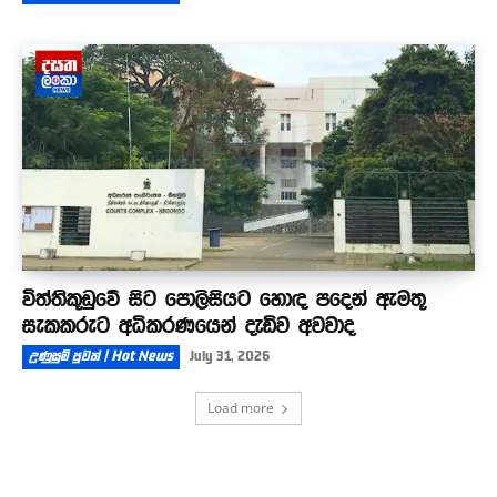
විත්තිකූඩුවේ සිට පොලිසියට හොඳ පදෙන් ඇමතූ
සැකකරුට අධිකරණයෙන් දැඩිව අවවාද
උණුසුම් පුවත් | Hot News
July 31, 2026
Load more