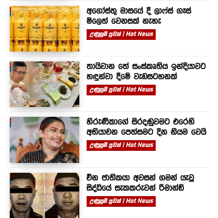
අගෝස්තු මාසයේ දී ලාෆ්ස් ගෑස්
මිලෙත් වෙනසක් නැහැ
උණුසුම් පුවත් | Hot News
තායිවාන තේ සංස්කෘතිය ඉන්දියාවට
හඳුන්වා දීමේ වැඩසටහනක්
උණුසුම් පුවත් | Hot News
හිරුණිකාගේ සිරදඬුවමට එරෙහි
අභියාචන පෙත්සමට දින නියම වෙයි
උණුසුම් පුවත් | Hot News
චීන ජාතිකයා අවසන් ගමන් යැවූ
සිද්ධියේ සැකකරුවන් රිමාන්ඩ්
උණුසුම් පුවත් | Hot News