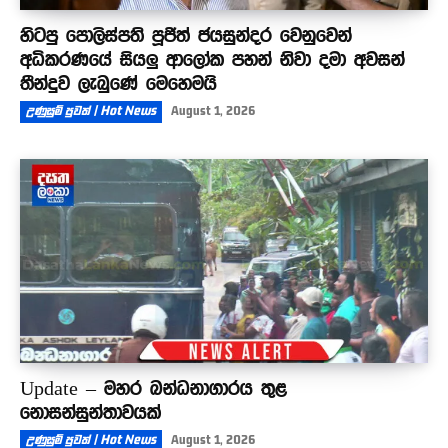
හිටපු පොලිස්පති පූජිත් ජයසුන්දර වෙනුවෙන්
අධිකරණයේ සියලු ආලෝක පහන් නිවා දමා අවසන්
තීන්දුව ලැබුණේ මෙහෙමයි
උණුසුම් පුවත් | Hot News
August 1, 2026
Update – මහර බන්ධනාගාරය තුළ
නොසන්සුන්තාවයක්
උණුසුම් පුවත් | Hot News
August 1, 2026