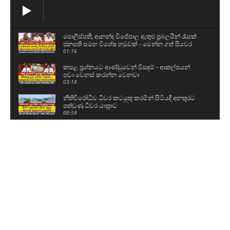
පොලිස්පති, ආනන්ද විජේපාල ඇතුළු ප්‍රබලයින් රැසක්
ජනපති සමඟ විශේෂ හමුවක් - මෙන්න ගත් පියවර
01:16
කසළ ප්‍රශ්නයට ආණ්ඩුවෙන් විසඳුම් - ආකල්පයන්
පවා වෙනස් කරන්න වෙනවා
03:18
නීතිවිරෝධීව ධීවර කටයුතු කරමින් සිටියදී අනතුරට
පත්වුණු ධීවර යාත්‍රාව
00:58
උසස් පෙළ සහ ශිෂ්‍යත්ව විභාගයට බස් යොදවා ඇති
අයුරු මෙන්න - වෙනදා වෙලාවටම තමයි යන්නේ
05:08
ගල් අඟුරු කොමිසමට සාක්ෂි දෙන්න ආ DV චානක
හා කුමාර ජයකොඩි
02:24
අකිල ගැන UNPයෙන් කට අරියි - හොරු අල්ලන
වැඩේ කළේ රනිල්..විහිළු සපයන්න එපා
02:48
රනිල් එකතුවී කතා කළ දේ වජිර හෙළිකරයි - අපේ
කාලයේ සමථ මණ්ඩල රැස්වුණා