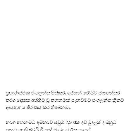
ප්‍රහාරාත්මක එංගලන්ත පිතිකරු ජේසන් රෝයිට ජාත්‍යන්තර
තරග දෙකක අත්හිට වූ තහනමක් පැනවීමට එංගලන්ත ක්‍රිකට්
ආයතනය තීරණය කර තිබෙනවා.
තරග තහනමට අමතරව පවුම් 2,500ක දඩ මුදලක් ද ඔහුට
පනවා ඇති බවයි විදෙස් මාධ්‍ය වාර්තා කළේ.