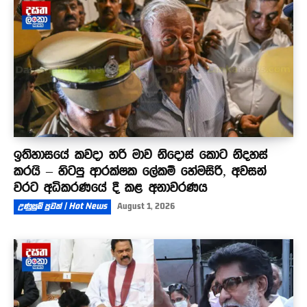
ඉතිහාසයේ කවදා හරි මාව නිදොස් කොට නිදහස්
කරයි – හිටපු ආරක්ෂක ලේකම් හේමසිරි, අවසන්
වරට අධිකරණයේ දී කළ අනාවරණය
උණුසුම් පුවත් | Hot News
August 1, 2026