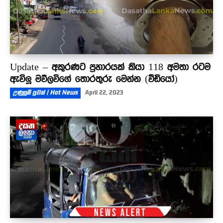
Update – අකුරණට ප්‍රහාරයක් කියා 118 අමතා රටම
ඇවිලූ මව්ලවිගේ තොරතුරු මෙන්න (වීඩියෝ)
උණුසුම් පුවත් | Hot News
April 22, 2023