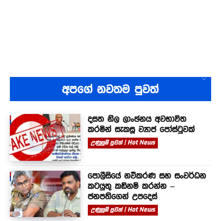
අපගේ නවතම පුවත්
දසත නිල ලාංඡනය අවභාවිත
කරමින් සැකසූ ව්‍යාජ පෝස්ටුවක්
උණුසුම් පුවත් | Hot News
පොලීසියේ නවීකරණ සහ සංවර්ධන
කටයුතු කඩිනම් කරන්න –
ජනපතිගෙන් උපදෙස්
උණුසුම් පුවත් | Hot News