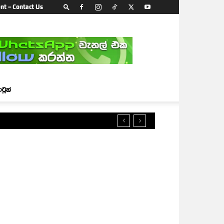
nt – Contact Us
ාටූන්