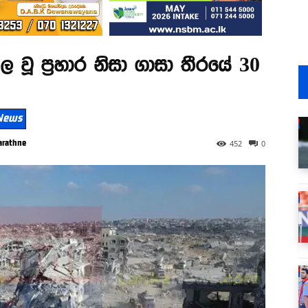
 වූ ප්‍රහාර නිසා ගාසා තීරයේ 30
 News
arathne
452
0