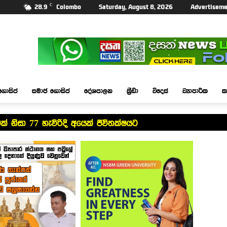
C
28.9
Colombo
Saturday, August 8, 2026
Advertiseme
ගොසිප්
සමාජ ගොසිප්
දේශපාලන
ක්‍රීඩා
විදෙස්
ව්‍යාපාරික
ක
මක් නිසා 77 හැවිරිදි අයෙක් ජීවිතක්ෂයට