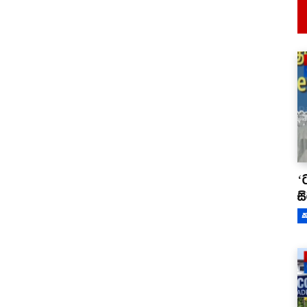
‘
ස
ක