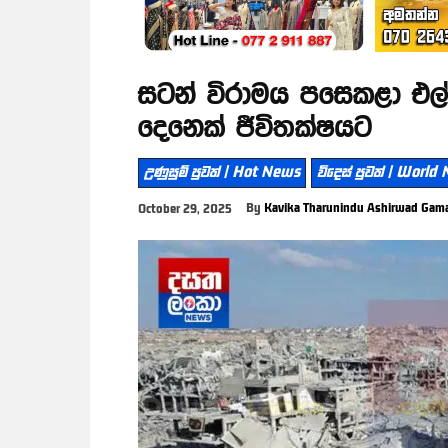
සටන් විරාමය පසෙකළා එල්ල
දෙනෙක් ජීවිතක්ෂයට
උණුසුම් පුවත් | Hot News
විදෙස් පුවත් | World
By
Kavika Tharunindu Ashirwad Gam
October 29, 2025