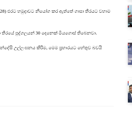
ඊයේ (28) එරට හමුදාවට නියෝග කර ඇත්තේ ගාසා තීරයට වහාම
ාසා තීරයේ පුද්ගලයන් 30 දෙනෙක් මියගොස් තිබෙනවා.
ොන්දේසි උල්ලංඝනය කිරීම, මෙම ප්‍රහාරයට හේතුව බවයි