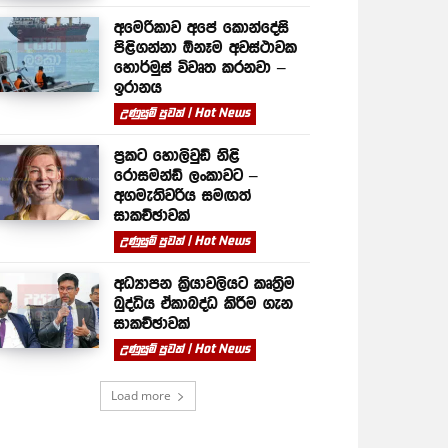
අමෙරිකාව අපේ කොන්දේසි
පිළිගන්නා ඕනෑම අවස්ථාවක
හොර්මුස් විවෘත කරනවා –
ඉරානය
උණුසුම් පුවත් | Hot News
ප්‍රකට හොලිවුඩ් නිළි
රොසමන්ඩ් ලංකාවට –
අගමැතිවරිය සමඟත්
සාකච්ඡාවක්
උණුසුම් පුවත් | Hot News
අධ්‍යාපන ක්‍රියාවලියට කෘත්‍රිම
බුද්ධිය ඒකාබද්ධ කිරීම ගැන
සාකච්ඡාවක්
උණුසුම් පුවත් | Hot News
Load more