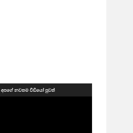
අපගේ නවතම වීඩියෝ පුවත්