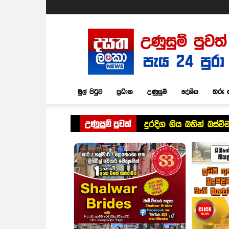
Dasatha
Lanka
News
මුල් පිටුව
ප්‍රධාන
උණුසුම්
දේශීය
තරු 
උණුසුම් පුවත්
දුරදිග ගිය බහින් බස්වී