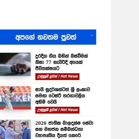
All
අපගේ නවතම පුවත්
දුරදිග ගිය බහින් බස්වීමක්
නිසා 77 හැවිරිදි අයෙක්
ජීවිතක්ෂයට
උණුසුම් පුවත් | Hot News
සායි සුදර්ශන්ටත් ශ්‍රී ලංකාව
සමඟ ටෙස්ට් තරගාවලිය
අහිමි වෙයි
උණුසුම් පුවත් | Hot News
2026 ජාතික බාලදක්ෂ සේවා
සහ මහජන සම්බන්ධතා
ව්‍යාපෘතිය දියත් කෙරේ