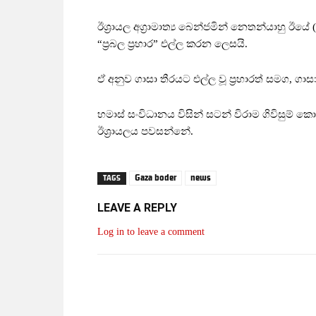
ඊශ්‍රායල අග්‍රාමාත්‍ය බෙන්ජමින් නෙතන්යාහු 
“ප්‍රබල ප්‍රහාර” එල්ල කරන ලෙසයි.
ඒ අනුව ගාසා තීරයට එල්ල වූ ප්‍රහාරත් සමග, ග
හමාස් සංවිධානය විසින් සටන් විරාම ගිවිසුම් ක
ඊශ්‍රායලය පවසන්නේ.
Gaza boder
news
TAGS
LEAVE A REPLY
Log in to leave a comment