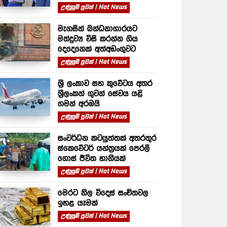
උණුසුම් පුවත් | Hot News
මැගසින් බන්ධනාගාරයට
මත්ද්‍රව්‍ය විසි කරන්න ගිය
දෙදෙනෙක් අත්අඩංගුවට
උණුසුම් පුවත් | Hot News
ශ්‍රී ලංකාව සහ කුවේටය අතර
ශ්‍රීලංකන් ගුවන් සේවය යළි
ගමන් අරඹයි
උණුසුම් පුවත් | Hot News
සංවර්ධන කටයුත්තක් අතරතුර
ස්කෙවේටර් යන්ත්‍රයක් පෙරලී
ගොස් ජීවිත හානියක්
උණුසුම් පුවත් | Hot News
මෙරට නිල විදෙස් සංචිතවල
ඉහළ යෑමක්
උණුසුම් පුවත් | Hot News