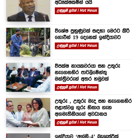
අධ්‍යක්ෂකමින් යයි
උණුසුම් පුවත් | Hot News
විශේෂ පුහුණුවක් සඳහා මෙරට කිරි
ගොවීන් 19 දෙනෙක් ඉන්දියාවට
උණුසුම් පුවත් | Hot News
විපක්ෂ නායකවරයා සහ උතුරු
නැගෙනහිර පාර්ලිමේන්තු
මන්ත්‍රීවරුන් අතර හමුවක්
උණුසුම් පුවත් | Hot News
උතුරු , උතුරු මැද සහ නැගෙනහිර
පළාත්වල ගුරු හිඟය ගැන
අගමැතිනියගේ අවධානය
උණුසුම් පුවත් | Hot News
ඉන්දියාව ‘අග්නි-4’ බැලැස්ටික්