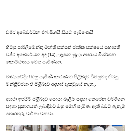
වජිර අබේවර්ධන එෆ්.සී.අයි.ඩීයට පැමිණෙයි
හිටපු පාර්ලිමේන්තු මන්ත්‍රී එක්සත් ජාතික පක්ෂයේ සභාපති
වජිර අබේවර්ධන අද (14) උදෑසන මූල්‍ය අපරාධ විමර්ශන
කොට්ඨාසය වෙත පැමිණියා.
මාධ්‍යවේදීන් ඔහු පැමිණි කාරණාව පිළිබඳව විමසුවද හිටපු
මන්ත්‍රීවරයා ඒ පිළිබඳව අදහස් දැක්වුයේ නැහැ.
අයථා ඉපයීම් පිළිබඳව සොයා බැලීම සඳහා කෙරෙන විමර්ශන
සඳහා ප්‍රකාශයක් ලබාදීමට ඔහු මෙහි පැමිණ ඇති බවට ඇතැම්
තොරතුරු වාර්තා වනවා.