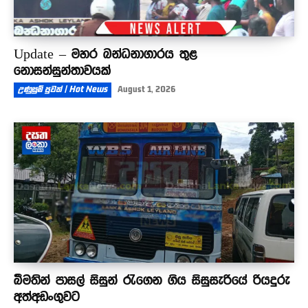
Update – මහර බන්ධනාගාරය තුළ
නොසන්සුන්තාවයක්
උණුසුම් පුවත් | Hot News
August 1, 2026
බීමතින් පාසල් සිසුන් රැගෙන ගිය සිසුසැරියේ රියදුරු
අත්අඩංගුවට