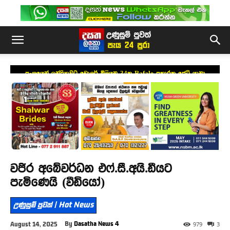
ප්‍රංශයෙන් ඉන්දියාවට ඩොලර් බිලියන 34ක Rafale ප්‍රහාරක ජෙට් යානා
යෝජනාවක්
වජිර අබේවර්ධන එෆ්.සී.අයි.ඩීයට
පැමිණෙයි (වීඩියෝ)
උණුසුම් පුවත් | Hot News
By
Dasatha News 4
August 14, 2025
979
3