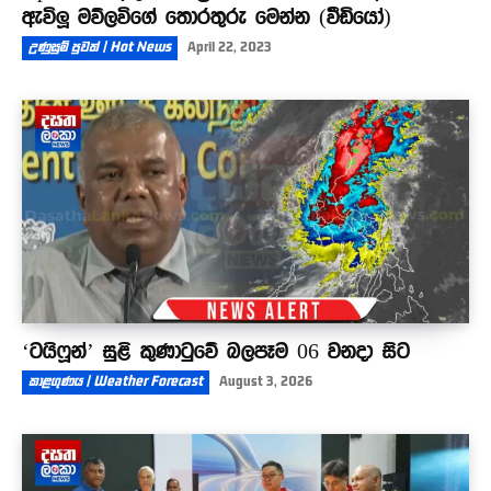
ඇවිලූ මව්ලවිගේ තොරතුරු මෙන්න (වීඩියෝ)
උණුසුම් පුවත් | Hot News
April 22, 2023
‘ටයිෆූන්’ සුළි කුණාටුවේ බලපෑම 06 වනදා සිට
කාළගුණය | Weather Forecast
August 3, 2026