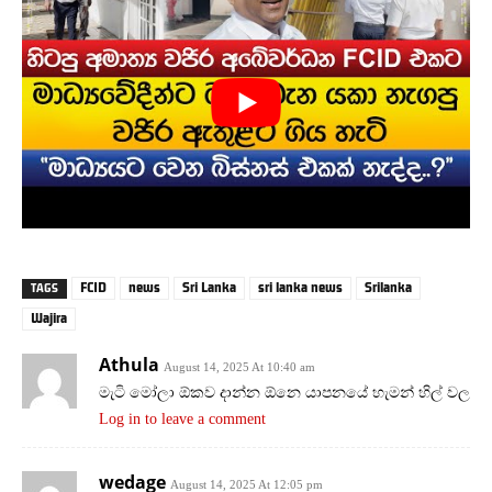
FCID
news
Sri Lanka
sri lanka news
Srilanka
TAGS
Wajira
Athula
August 14, 2025 At 10:40 am
මැටි මෝලා ඕකව දාන්න ඕනෙ යාපනයේ හැමන් හිල් වල
Log in to leave a comment
wedage
August 14, 2025 At 12:05 pm