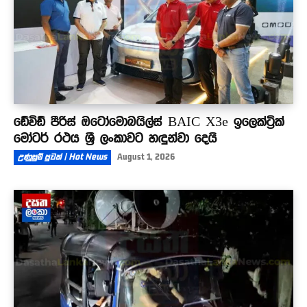
ඩේවිඩ් පීරිස් ඔටෝමොබයිල්ස් BAIC X3e ඉලෙක්ට්‍රික්
මෝටර් රථය ශ්‍රී ලංකාවට හඳුන්වා දෙයි
උණුසුම් පුවත් | Hot News
August 1, 2026