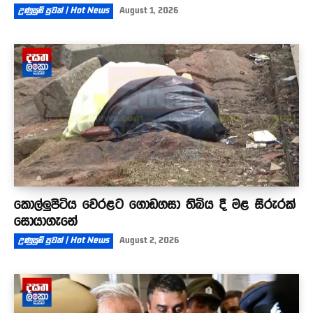
උණුසුම් පුවත් | Hot News
August 1, 2026
කොල්ලුපිටිය වෙරළට ගොඩගසා තිබිය දී මළ සිරුරක්
සොයාගැනේ
උණුසුම් පුවත් | Hot News
August 2, 2026