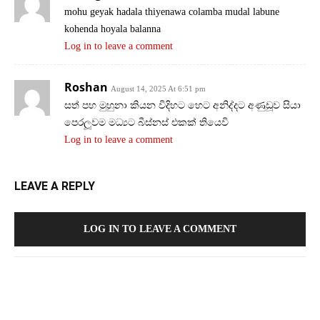
mohu geyak hadala thiyenawa colamba mudal labune
kohenda hoyala balanna
Log in to leave a comment
Roshan
August 14, 2025 At 6:51 pm
සත් පහ මුහුනා කියන විදිහට හෙට අනිද්දට අණුඩූව සියා
පෙරලූවම මධ්‍යට බීස්නස් එකක් තියෙවි
Log in to leave a comment
LEAVE A REPLY
LOG IN TO LEAVE A COMMENT