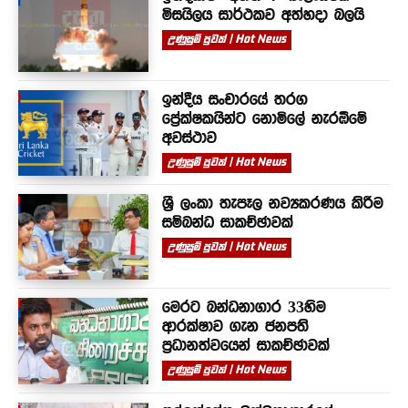
මිසයිලය සාර්ථකව අත්හදා බලයි
උණුසුම් පුවත් | Hot News
ඉන්දීය සංචාරයේ තරග
ප්‍රේක්ෂකයින්ට නොමිලේ නැරඹීමේ
අවස්ථාව
උණුසුම් පුවත් | Hot News
ශ්‍රී ලංකා තැපෑල නව්‍යකරණය කිරීම
සම්බන්ධ සාකච්ඡාවක්
උණුසුම් පුවත් | Hot News
මෙරට බන්ධනාගාර 33හිම
ආරක්ෂාව ගැන ජනපති
ප්‍රධානත්වයෙන් සාකච්ඡාවක්
උණුසුම් පුවත් | Hot News