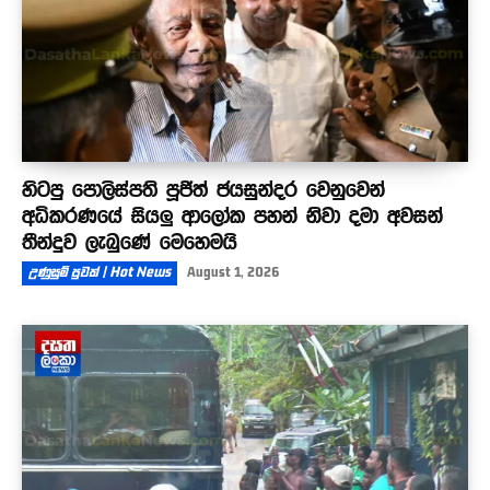
හිටපු පොලිස්පති පූජිත් ජයසුන්දර වෙනුවෙන්
අධිකරණයේ සියලු ආලෝක පහන් නිවා දමා අවසන්
තීන්දුව ලැබුණේ මෙහෙමයි
උණුසුම් පුවත් | Hot News
August 1, 2026