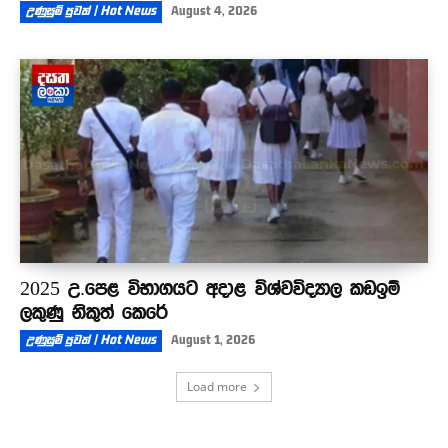
උණුසුම් පුවත් | Hot News
August 4, 2026
2025 උ.පෙළ විභාගයට අදාළ විශ්වවිද්‍යාල කඩඉම්
ලකුණු නිකුත් කෙරේ
උණුසුම් පුවත් | Hot News
August 1, 2026
Load more