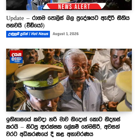
Update – රාගම පොලිස් බල ප්‍රදේශයට ඇඳිරි නීතිය
පනවයි (වීඩියෝ)
උණුසුම් පුවත් | Hot News
August 1, 2026
ඉතිහාසයේ කවදා හරි මාව නිදොස් කොට නිදහස්
කරයි – හිටපු ආරක්ෂක ලේකම් හේමසිරි, අවසන්
වරට අධිකරණයේ දී කළ අනාවරණය