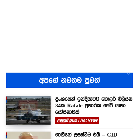
අපගේ නවතම පුවත්
ප්‍රංශයෙන් ඉන්දියාවට ඩොලර් බිලියන
34ක Rafale ප්‍රහාරක ජෙට් යානා
යෝජනාවක්
උණුසුම් පුවත් | Hot News
ශානිගේ උසස්වීම එයි – CID