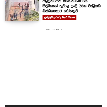
පල්ලන්සේන බන්ධනාගාරයේ
සිද්ධියෙන් තුවාල ලැබූ 28ක් වැලිකඩ
බන්ධනාගාර රෝහලට
උණුසුම් පුවත් | Hot News
Load more