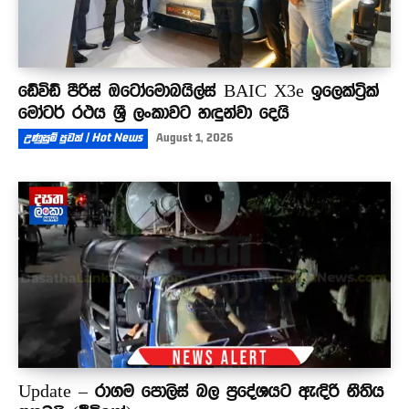
ඩේවිඩ් පීරිස් ඔටෝමොබයිල්ස් BAIC X3e ඉලෙක්ට්‍රික්
මෝටර් රථය ශ්‍රී ලංකාවට හඳුන්වා දෙයි
උණුසුම් පුවත් | Hot News
August 1, 2026
Update – රාගම පොලිස් බල ප්‍රදේශයට ඇඳිරි නීතිය