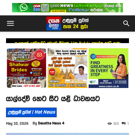
ප්‍රංශයෙන් ඉන්දියාවට ඩොලර් බිලියන 34ක Rafale ප්‍රහාරක ජෙට් යානා
යෝජනාවක්
යාල්දේවි හෙට සිට යළි ධාවනයට
උණුසුම් පුවත් | Hot News
By
Dasatha News 4
May 10, 2026
503
1