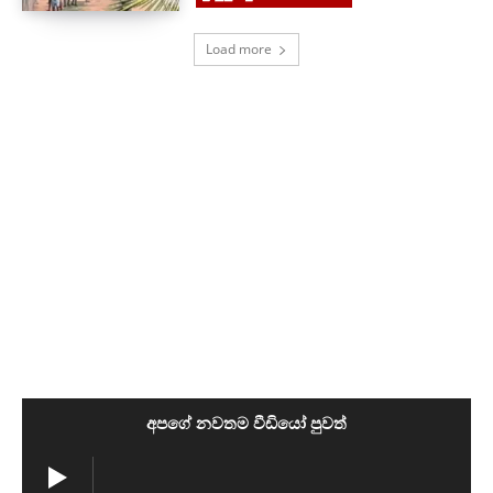
Load more
අපගේ නවතම වීඩියෝ පුවත්