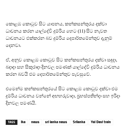
කොළඹ කොටුව සිට යාපනය, කන්කසන්තුරය දක්වා
ධාවනය කරන යාල්දේවි දුම්රිය හෙට (11) සිට නැවත
ධාවනයට එක්කරන බව දුම්රිය දෙපාර්තමේන්තුව දැනුම්
දෙනවා.
ඒ, අනුව කොළඹ කොටුව සිට කන්කසන්තුරය දක්වා සඳුදා,
බදාදා සහ සිකුරාදා දිනවල පමණක් යාල්දේවි දුම්රිය ධාවනය
කරන බවයි එම දෙපාර්තමේන්තුව පැවසුවේ.
එමෙන්ම කන්කසන්තුරයේ සිට කොළඹ කොටුව දක්වා එම
දුම්රිය ධාවනය වන්නේ අඟහරුවාදා, බ්‍රහස්පතින්දා සහ ඉරිදා
දිනවල පමණයි.
lka
news
sri lanka news
Srilanka
Yal Devi train
TAGS