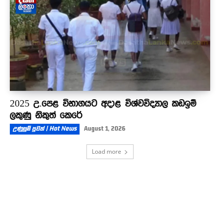
2025 උ.පෙළ විභාගයට අදාළ විශ්වවිද්‍යාල කඩඉම්
ලකුණු නිකුත් කෙරේ
උණුසුම් පුවත් | Hot News
August 1, 2026
Load more