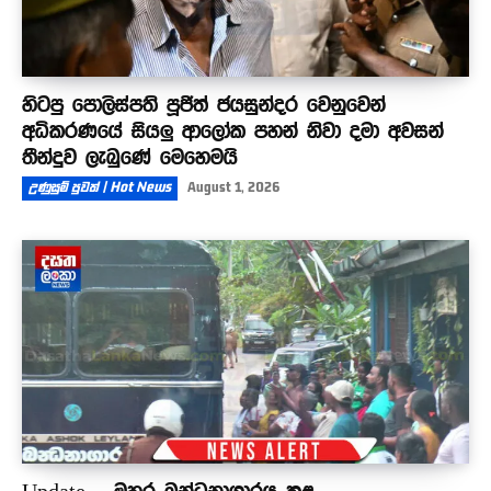
හිටපු පොලිස්පති පූජිත් ජයසුන්දර වෙනුවෙන්
අධිකරණයේ සියලු ආලෝක පහන් නිවා දමා අවසන්
තීන්දුව ලැබුණේ මෙහෙමයි
උණුසුම් පුවත් | Hot News
August 1, 2026