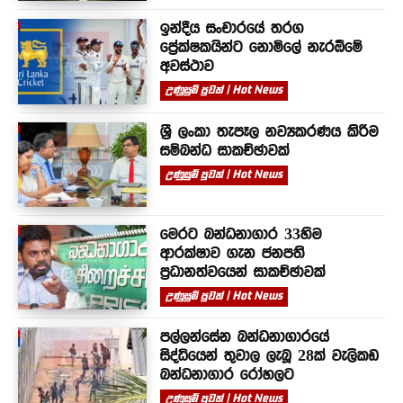
ඉන්දීය සංචාරයේ තරග
ප්‍රේක්ෂකයින්ට නොමිලේ නැරඹීමේ
අවස්ථාව
උණුසුම් පුවත් | Hot News
ශ්‍රී ලංකා තැපෑල නව්‍යකරණය කිරීම
සම්බන්ධ සාකච්ඡාවක්
උණුසුම් පුවත් | Hot News
මෙරට බන්ධනාගාර 33හිම
ආරක්ෂාව ගැන ජනපති
ප්‍රධානත්වයෙන් සාකච්ඡාවක්
උණුසුම් පුවත් | Hot News
පල්ලන්සේන බන්ධනාගාරයේ
සිද්ධියෙන් තුවාල ලැබූ 28ක් වැලිකඩ
බන්ධනාගාර රෝහලට
උණුසුම් පුවත් | Hot News