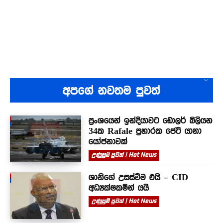
අපගේ නවතම පුවත්
ප්‍රංශයෙන් ඉන්දියාවට ඩොලර් බිලියන
34ක Rafale ප්‍රහාරක ජෙට් යානා
යෝජනාවක්
උණුසුම් පුවත් | Hot News
ශානිගේ උසස්වීම එයි – CID
අධ්‍යක්ෂකමින් යයි
උණුසුම් පුවත් | Hot News