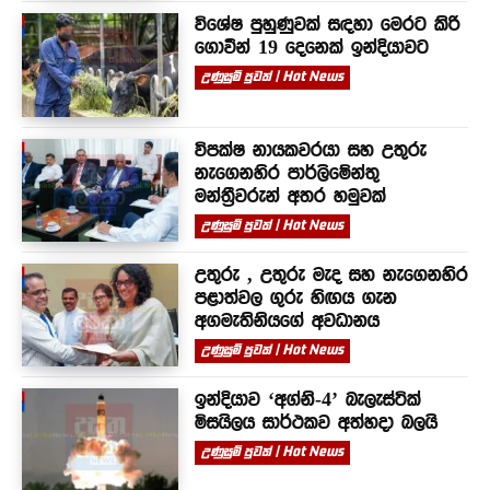
විශේෂ පුහුණුවක් සඳහා මෙරට කිරි
ගොවීන් 19 දෙනෙක් ඉන්දියාවට
උණුසුම් පුවත් | Hot News
විපක්ෂ නායකවරයා සහ උතුරු
නැගෙනහිර පාර්ලිමේන්තු
මන්ත්‍රීවරුන් අතර හමුවක්
උණුසුම් පුවත් | Hot News
උතුරු , උතුරු මැද සහ නැගෙනහිර
පළාත්වල ගුරු හිඟය ගැන
අගමැතිනියගේ අවධානය
උණුසුම් පුවත් | Hot News
ඉන්දියාව ‘අග්නි-4’ බැලැස්ටික්
මිසයිලය සාර්ථකව අත්හදා බලයි
උණුසුම් පුවත් | Hot News