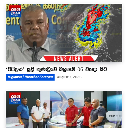
‘ටයිෆූන්’ සුළි කුණාටුවේ බලපෑම 06 වනදා සිට
කාළගුණය | Weather Forecast
August 3, 2026