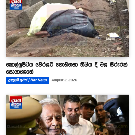
කොල්ලුපිටිය වෙරළට ගොඩගසා තිබිය දී මළ සිරුරක්
සොයාගැනේ
උණුසුම් පුවත් | Hot News
August 2, 2026