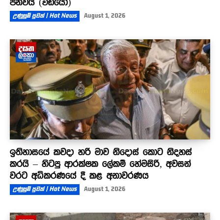
පනවයි (වීඩියෝ)
උණුසුම් පුවත් | Hot News
August 1, 2026
ඉතිහාසයේ කවදා හරි මාව නිදොස් කොට නිදහස්
කරයි – හිටපු ආරක්ෂක ලේකම් හේමසිරි, අවසන්
වරට අධිකරණයේ දී කළ අනාවරණය
උණුසුම් පුවත් | Hot News
August 1, 2026