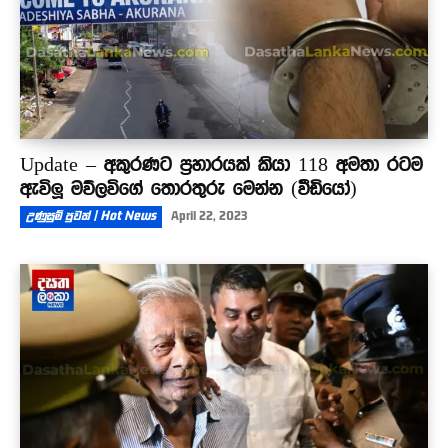
Update – අකුරණට ප්‍රහාරයක් කියා 118 අමතා රටම
ඇවිලූ මව්ලවිගේ තොරතුරු මෙන්න (වීඩියෝ)
උණුසුම් පුවත් | Hot News
April 22, 2023