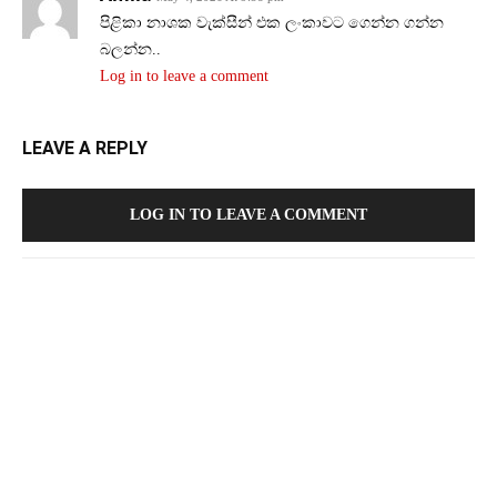
පිළිකා නාශක වැක්සීන් එක ලංකාවට ගෙන්න ගන්න
බලන්න..
Log in to leave a comment
LEAVE A REPLY
LOG IN TO LEAVE A COMMENT