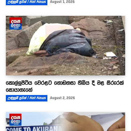
උණුසුම් පුවත් | Hot News
August 1, 2026
කොල්ලුපිටිය වෙරළට ගොඩගසා තිබිය දී මළ සිරුරක්
සොයාගැනේ
උණුසුම් පුවත් | Hot News
August 2, 2026