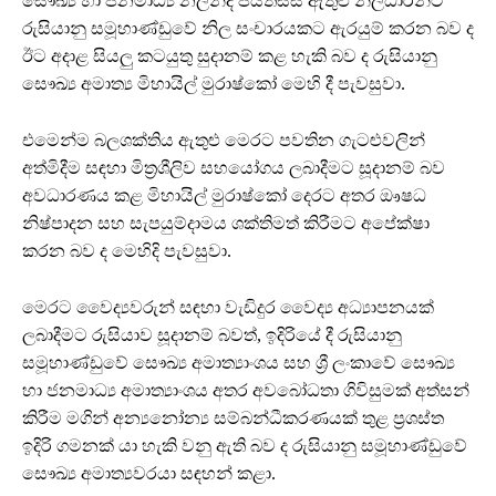
සෞඛ්‍ය හා ජනමාධ්‍ය නලින්ද ජයතිස්ස ඇතුළු නිලධාරින්ට
රුසියානු සමූහාණ්ඩුවේ නිල සංචාරයකට ඇරයුම් කරන බව ද
ඊට අදාළ සියලු කටයුතු සුදානම් කළ හැකි බව ද රුසියානු
සෞඛ්‍ය අමාත්‍ය මිහායිල් මුරාෂ්කෝ මෙහි දී පැවසුවා.
එමෙන්ම බලශක්තිය ඇතුළු මෙරට පවතින ගැටළුවලින්
අත්මිදීම සඳහා මිත්‍රශීලිව සහයෝගය ලබාදීමට සූදානම් බව
අවධාරණය කළ මිහායිල් මුරාෂ්කෝ දෙරට අතර ඖෂධ
නිෂ්පාදන සහ සැපයුම්දාමය ශක්තිමත් කිරීමට අපේක්ෂා
කරන බව ද මෙහිදි පැවසුවා.
මෙරට වෛද්‍යවරුන් සඳහා වැඩිදුර වෛද්‍ය අධ්‍යාපනයක්
ලබාදීමට රුසියාව සූදානම් බවත්, ඉදිරියේ දී රුසියානු
සමූහාණ්ඩුවේ සෞඛ්‍ය අමාත්‍යාංශය සහ ශ්‍රී ලංකාවේ සෞඛ්‍ය
හා ජනමාධ්‍ය අමාත්‍යාංශය අතර අවබෝධතා ගිවිසුමක් අත්සන්
කිරීම මගින් අන්‍යනෝන්‍ය සම්බන්ධීකරණයක් තුළ ප්‍රශස්ත
ඉදිරි ගමනක් යා හැකි වනු ඇති බව ද රුසියානු සමූහාණ්ඩුවේ
සෞඛ්‍ය අමාත්‍යවරයා සඳහන් කළා.