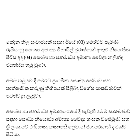
තෙදින නිල සංචාරයක් සඳහා ඊයේ (03) මෙරටට පැමිණි
රුසියානු සෞඛ්‍ය අමාත්‍ය මිහායිල් මුරාෂ්කෝ ඇතුළු නියෝජිත
පිරිස අද (04) සෞඛ්‍ය හා ජනමාධ්‍ය අමාත්‍ය වෛද්‍ය නලින්ද
ජයතිස්ස හමු වුණා.
මෙම හමුවේ දී මෙරට ප්‍රාථමික සෞඛ්‍ය සේවාව සහ
තාක්ෂණික කරුණු කිහිපයක් පිළිබඳ විශේෂ සාකච්ඡාවක්
පවත්වනු ලැබුවා.
සෞඛ්‍ය හා ජනමාධ්‍ය අමාත්‍යාංශයේ දී පැවැති මෙම සාකච්ඡාව
සඳහා සෞඛ්‍ය නියෝජ්‍ය අමාත්‍ය වෛද්‍ය හංසක විඡේමුණි සහ
ශ්‍රී ලංකාවේ රුසියානු තානාපති ලෙවාන් ජගාරෙයාන් ද එක්ව
සිටියා.