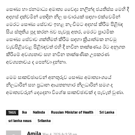
සෞඛ්‍ය හා ජනමාධ්‍ය අමාත්‍ය වෛද්‍ය නලින්ද ජයතිස්ස මෙහි දී
අදහස් දක්වමින් තෙදින නිල සංචාරයක් සඳහා එක්වෙමින්
මෙරට සෞඛ්‍ය සේවාව ඉහළ නැංවීමට අදහස් කිරීම පිළිබඳ
සිය ස්තූතිය පුද කරන බව පැවසූ අතර, මෙරට ප්‍රාථමික
සෞඛ්‍ය සේවාව ශක්තිමත් කිරීම සඳහා ක්‍රියාත්මක නවමු
වැඩපිළිවෙළ පිළිබඳවත් එහි දී නවීන තාක්ෂණය ඊට අනුගත
කිරිමේ අවශ්‍යතාව සහ නවීන තාක්ෂණික උපකරණ
අවශ්‍යතාවය ද පෙන්වා දුන්නා.
මෙම සාකච්ඡාවෙන් අනතුරුව සෞඛ්‍ය අමාත්‍යාංශයේ
නිලධාරීන් සහ ප්‍රධාන ආයතනභාර නිලධාරින් සමග ද
අමාත්‍යවරුන් දෙදෙනා විශේෂ සාකච්ඡාවක් ද පැවැත් වුණා.
lka
Nalinda
Russian Minister of Health
Sri Lanka
TAGS
sri lanka news
Srilanka
Amila
May 4, 2026 At 9:58 pm