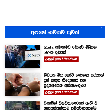
අපගේ නවතම පුවත්
Meta සමාගමට ඩොලර් මිලියන
567ක දඩයක්
උණුසුම් පුවත් | Hot News
නිවසක් බිඳ කෝටි ගණනක සුද්දයක්
දුන් කතුන් තිදෙනෙක් සහ
පුද්ගලයෙක් අත්අඩංගුවට
උණුසුම් පුවත් | Hot News
මැගසින් බන්ධනාගාරයේ ඇති වූ
නොසන්සුන්තාව සම්පූර්ණයෙන්ම