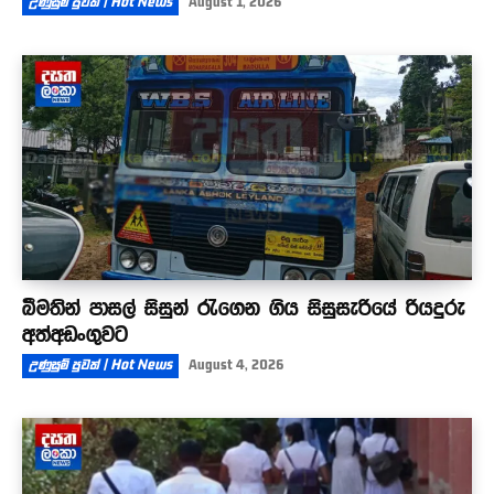
උණුසුම් පුවත් | Hot News
August 1, 2026
බීමතින් පාසල් සිසුන් රැගෙන ගිය සිසුසැරියේ රියදුරු
අත්අඩංගුවට
උණුසුම් පුවත් | Hot News
August 4, 2026