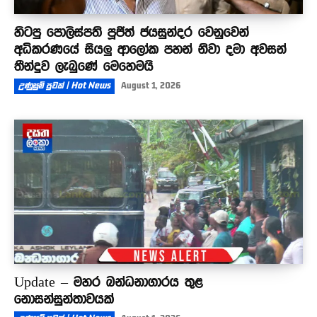
හිටපු පොලිස්පති පූජිත් ජයසුන්දර වෙනුවෙන්
අධිකරණයේ සියලු ආලෝක පහන් නිවා දමා අවසන්
තීන්දුව ලැබුණේ මෙහෙමයි
උණුසුම් පුවත් | Hot News
August 1, 2026
Update – මහර බන්ධනාගාරය තුළ
නොසන්සුන්තාවයක්