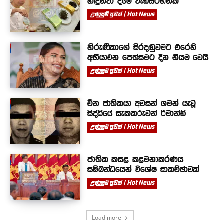
හඳුන්වා දීමේ වැඩසටහනක්
උණුසුම් පුවත් | Hot News
හිරුණිකාගේ සිරදඬුවමට එරෙහි
අභියාචන පෙත්සමට දින නියම වෙයි
උණුසුම් පුවත් | Hot News
චීන ජාතිකයා අවසන් ගමන් යැවූ
සිද්ධියේ සැකකරුවන් රිමාන්ඩ්
උණුසුම් පුවත් | Hot News
ජාතික කසළ කළමනාකරණය
සම්බන්ධයෙන් විශේෂ සාකච්ඡාවක්
උණුසුම් පුවත් | Hot News
Load more