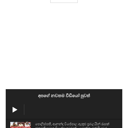
අපගේ නවතම වීඩියෝ පුවත්
පොලිස්පති, ආනන්ද විජේපාල ඇතුළු ප්‍රබලයින් රැසක්