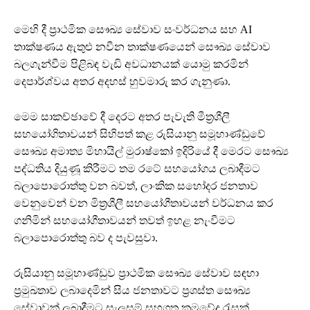
මෙහි දී ප්‍රාථමික සෞඛ්‍ය සේවාව සංවර්ධනය සහ AI
තාක්ෂණය ඇතුළු නවීන තාක්ෂණයෙන් සෞඛ්‍ය සේවාව
බලගැන්වීම පිළිබඳ වැඩි අවධානයක් යොමු කරමින්
දෙපාර්ශ්වය අතර අදහස් හුවමාරු කර ගැනුණා.
මෙම සාකච්ඡාවේ දී දෙරට අතර පැවැති මීත්‍රශීලී
සහයෝගිතාවයන් සිහිපත් කළ රුසියානු සමූහාණ්ඩුවේ
සෞඛ්‍ය අමාත්‍ය මිහායිල් මුරාෂ්කෝ ඉදිරියේ දී මෙරට සෞඛ්‍ය
පද්ධතිය දියුණූ කිරීමට තම රටේ සහයෝගය ලබාදීමට
බලාපොරොත්තු වන බවත්, ලාංකික සහෝදර ජනතාව
වෙනුවෙන් වන මිත්‍රශීලී සහයෝගීතාවයන් වර්ධනය කර
ගනිමින් සහයෝගීතාවයන් තවත් ඉහළ නැංවීමට
බලාපොරොත්තු බව ද පැවසුවා.
රුසියානු සමූහාණ්ඩුව ප්‍රාථමික සෞඛ්‍ය සේවාව සඳහා
ප්‍රමුඛතාව ලබාදෙමින් සිය ජනතාවට ප්‍රශස්ත සෞඛ්‍ය
සේවාවක් ලබාදීමට සැලසුම් සහගත ක්‍රමවේද රැසක්