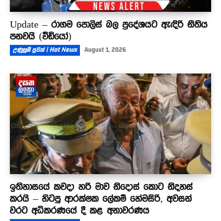
Update – රාගම පොලිස් බල ප්‍රදේශයට ඇඳිරි නීතිය
පනවයි (වීඩියෝ)
උණුසුම් පුවත් | Hot News
August 1, 2026
ඉතිහාසයේ කවදා හරි මාව නිදොස් කොට නිදහස්
කරයි – හිටපු ආරක්ෂක ලේකම් හේමසිරි, අවසන්
වරට අධිකරණයේ දී කළ අනාවරණය