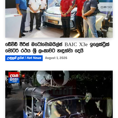
ඩේවිඩ් පීරිස් ඔටෝමොබයිල්ස් BAIC X3e ඉලෙක්ට්‍රික්
මෝටර් රථය ශ්‍රී ලංකාවට හඳුන්වා දෙයි
උණුසුම් පුවත් | Hot News
August 1, 2026