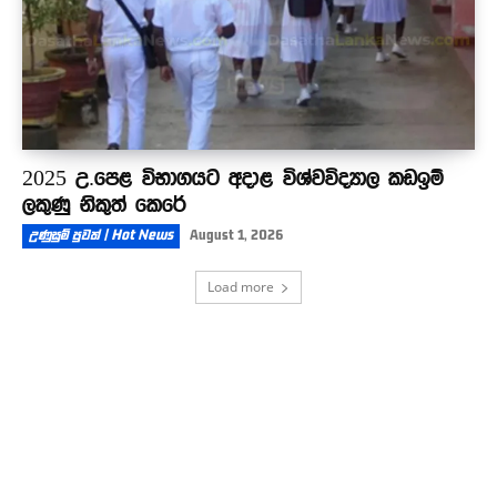
2025 උ.පෙළ විභාගයට අදාළ විශ්වවිද්‍යාල කඩඉම්
ලකුණු නිකුත් කෙරේ
උණුසුම් පුවත් | Hot News
August 1, 2026
Load more