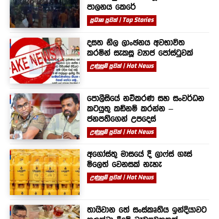
පාලනය කෙරේ
ප්‍රධාන පුවත් | Top Stories
දසත නිල ලාංඡනය අවභාවිත
කරමින් සැකසූ ව්‍යාජ පෝස්ටුවක්
උණුසුම් පුවත් | Hot News
පොලීසියේ නවීකරණ සහ සංවර්ධන
කටයුතු කඩිනම් කරන්න –
ජනපතිගෙන් උපදෙස්
උණුසුම් පුවත් | Hot News
අගෝස්තු මාසයේ දී ලාෆ්ස් ගෑස්
මිලෙත් වෙනසක් නැහැ
උණුසුම් පුවත් | Hot News
තායිවාන තේ සංස්කෘතිය ඉන්දියාවට