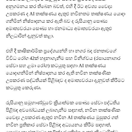
අනුගමනය කර තිබෙන බවත්, එහි දී ඊට අවශ්‍ය වෛද්‍ය
උපකරණ ද AI තාක්ෂණය ඇතුළු නවීනතම තාක්ෂණය යොදා
ගනිමින් නිෂ්පාදනය කර ඇති බව ද රුසියානු සෞඛ්‍ය
අමාත්‍යවරයා සෞඛ්‍ය හා ජනමාධ්‍ය අමාත්‍යවරයා ඇතුළු
නිලධාරින් දැනුවත් කළා.
එහි දී කෘෂිකාර්මික ප්‍රදේශයන්හි හා නගර බද ජනතාවගේ
විවිධ රෝග 42ක් හදුනාගැනීම සහ විනිශ්චය (රසායනාගාර
සේවා සහ ළමා රෝග) කටයුතු සඳහා AI තාක්ෂණය
යොදාගනිමින් නිෂ්පාදනය කර ඇති නවීන තාක්ෂණික
උපකරණ පද්ධතියක් පිළිබඳව ද අමාත්‍යවරයා දැනුවත් කිරීමට
කටයුතු කෙරුණා.
රුසියානු සමූහාණ්ඩුවේ ක්‍රියාත්මක සෞඛ්‍ය සේවා පද්ධතිය
පිළිබඳ අවබෝධයක් ලබාගැනීම සඳහාත්, නවීන තාක්ෂණික
වෛද්‍ය උපකරණ ඇතුළු නවීන AI තාක්ෂණය මුසුකර ගත්
නවීන ප්‍රතිකාර සේවා පිළිබඳ අධ්‍යයනය කිරීම සඳහාත්,