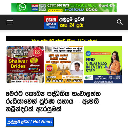
Meta සමාගමට ඩොලර් මිලියන 567ක දඩයක්
මෙරට සෞඛ්‍ය පද්ධතිය නංවාලන්න
රුසියාවෙන් පූර්ණ සහාය – ඇමති
නලින්දටත් ඇරයුමක්
උණුසුම් පුවත් | Hot News