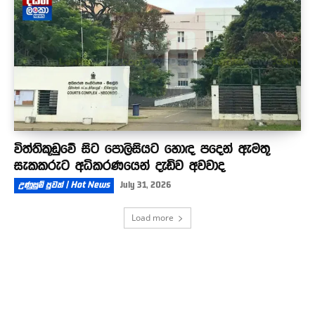
විත්තිකූඩුවේ සිට පොලිසියට හොඳ පදෙන් ඇමතූ
සැකකරුට අධිකරණයෙන් දැඩිව අවවාද
උණුසුම් පුවත් | Hot News
July 31, 2026
Load more