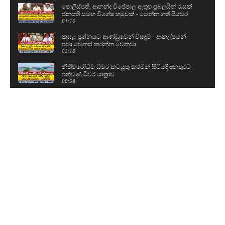
පොලිස්පති, ආනන්ද විජේපාල ඇතුළු ප්‍රබලයින් රැසක්
ජනපති සමඟ විශේෂ හමුවක් - මෙන්න ගත් පියවර
01:16
කසළ ප්‍රශ්නයට ආණ්ඩුවෙන් විසඳුම් - ආකල්පයන්
පවා වෙනස් කරන්න වෙනවා
03:18
නීතිවිරෝධීව ධීවර කටයුතු කරමින් සිටියදී අනතුරට
පත්වුණු ධීවර යාත්‍රාව
00:58
උසස් පෙළ සහ ශිෂ්‍යත්ව විභාගයට බස් යොදවා ඇති
අයුරු මෙන්න - වෙනදා වෙලාවටම තමයි යන්නේ
05:08
ගල් අඟුරු කොමිසමට සාක්ෂි දෙන්න ආ DV චානක
හා කුමාර ජයකොඩි
02:24
අකිල ගැන UNPයෙන් කට අරියි - හොරු අල්ලන
වැඩේ කළේ රනිල්..විහිළු සපයන්න එපා
02:48
රනිල් එකතුවී කතා කළ දේ වජිර හෙළිකරයි - අපේ
කාලයේ සමථ මණ්ඩල රැස්වුණා
06:52
Industry කියලා කෑගැහුවට වැඩක් නෑ..ඒකනේ අපි
කොවීඩ් කාලේ හොම්බෙන් ගියේ- භාතියගෙන් සැර