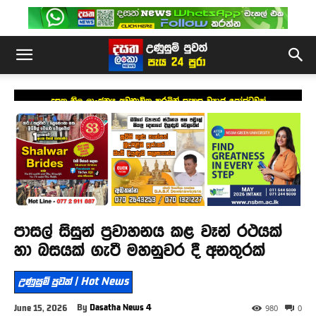
දසත නිල ලාංඡනය අවභාවිත කරමින් සැකසූ ව්‍යාජ පෝස්ටුවක්
පාසල් සිසුන් ප්‍රවාහනය කළ වෑන් රථයක්
හා බසයක් ගැටී මහනුවර දී අනතුරක්
උණුසුම් පුවත් | Hot News
By
Dasatha News 4
June 15, 2026
980
0