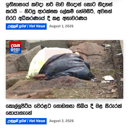
ඉතිහාසයේ කවදා හරි මාව නිදොස් කොට නිදහස්
කරයි – හිටපු ආරක්ෂක ලේකම් හේමසිරි, අවසන්
වරට අධිකරණයේ දී කළ අනාවරණය
උණුසුම් පුවත් | Hot News
August 1, 2026
කොල්ලුපිටිය වෙරළට ගොඩගසා තිබිය දී මළ සිරුරක්
සොයාගැනේ
උණුසුම් පුවත් | Hot News
August 2, 2026