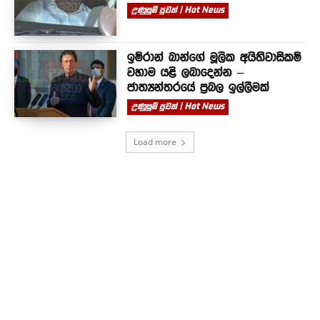
උණුසුම් පුවත් | Hot News
ඉම්රාන් ඛාන්ගේ මූලික අයිතිවාසිකම්
වහාම යළි ලබාදෙන්න –
ජාත්‍යන්තරයේ ප්‍රබල ඉල්ලීමක්
උණුසුම් පුවත් | Hot News
Load more