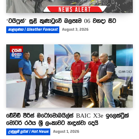
‘ටයිෆූන්’ සුළි කුණාටුවේ බලපෑම 06 වනදා සිට
කාළගුණය | Weather Forecast
August 3, 2026
ඩේවිඩ් පීරිස් ඔටෝමොබයිල්ස් BAIC X3e ඉලෙක්ට්‍රික්
මෝටර් රථය ශ්‍රී ලංකාවට හඳුන්වා දෙයි
උණුසුම් පුවත් | Hot News
August 1, 2026