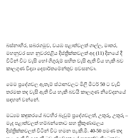
බස්නාහිර, සබරගමුව, වයඹ පළාත්වලත් ගාල්ල, මාතර,
මහනුවර සහ නුවරඑළිය දිස්ත්‍රික්කවලත් අද (11) දිනයේ දී
විටින් විට වැසි හෝ ගිගුරුම් සහිත වැසි ඇති විය හැකි බව
කාලගුණ විද්‍යා දෙපාර්තමේන්තුව පවසනවා.
මෙම ප්‍රදේශවල ඇතැම් ස්ථානවලට මිලි මීටර් 50 ට වැඩි
තරමක තද වැසි ඇති විය හැකි බවයි කාලගුණ නිවේදනයේ
සඳහන් වන්නේ.
මධ්‍යම කඳුකරයේ බටහිර බෑවුම් ප්‍රදේශවලත්, උතුරු, උතුරු –
මැද පළාත්වලත් හම්බන්තොට සහ ත්‍රිකුණාමලය
දිස්ත්‍රික්කවලත් විටින් විට හමන පැ.කි.මී. 40-50 පමණ තද