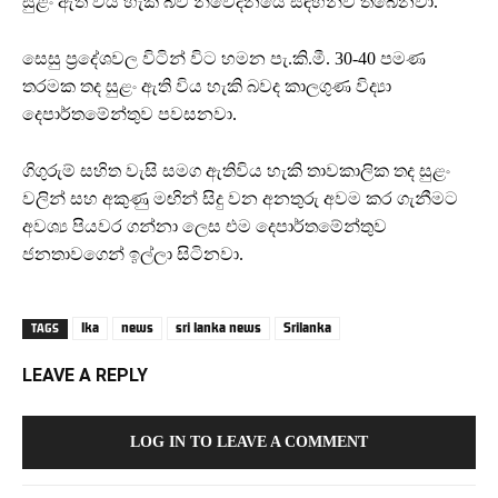
සුළං ඇති විය හැකි බව නිවේදනයේ සඳහන්ව තිබෙනවා.
සෙසු ප්‍රදේශවල විටින් විට හමන පැ.කි.මී. 30-40 පමණ
තරමක තද සුළං ඇති විය හැකි බවද කාලගුණ විද්‍යා
දෙපාර්තමේන්තුව පවසනවා.
ගිගුරුම් සහිත වැසි සමග ඇතිවිය හැකි තාවකාලික තද සුළං
වලින් සහ අකුණු මඟින් සිදු වන අනතුරු අවම කර ගැනීමට
අවශ්‍ය පියවර ගන්නා ලෙස එම දෙපාර්තමේන්තුව
ජනතාවගෙන් ඉල්ලා සිටිනවා.
lka
news
sri lanka news
Srilanka
TAGS
LEAVE A REPLY
LOG IN TO LEAVE A COMMENT