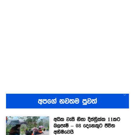
අපගේ නවතම පුවත්
අධික වැසි නිසා දිස්ත්‍රික්ක 11කට
බලපෑම් – 08 දෙනෙකුට ජීවිත
අහිමිවෙයි