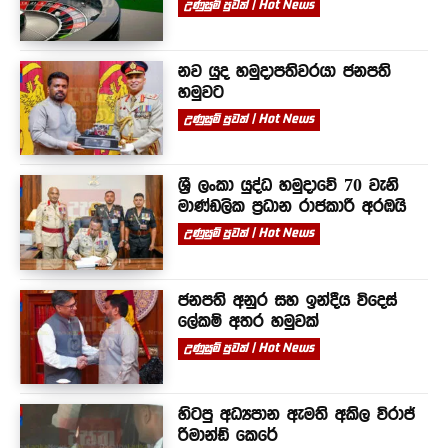
උණුසුම් පුවත් | Hot News
නව යුද හමුදාපතිවරයා ජනපති
හමුවට
උණුසුම් පුවත් | Hot News
ශ්‍රී ලංකා යුද්ධ හමුදාවේ 70 වැනි
මාණ්ඩලික ප්‍රධාන රාජකාරී අරඹයි
උණුසුම් පුවත් | Hot News
ජනපති අනුර සහ ඉන්දීය විදෙස්
ලේකම් අතර හමුවක්
උණුසුම් පුවත් | Hot News
හිටපු අධ්‍යපාන ඇමති අකිල විරාජ්
රිමාන්ඩ් කෙරේ