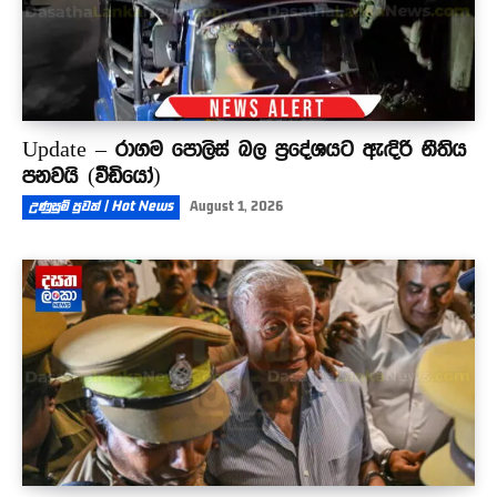
Update – රාගම පොලිස් බල ප්‍රදේශයට ඇඳිරි නීතිය
පනවයි (වීඩියෝ)
උණුසුම් පුවත් | Hot News
August 1, 2026