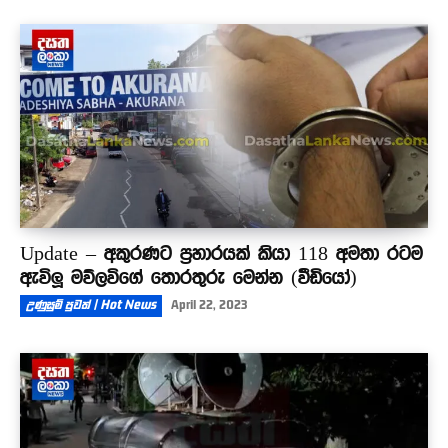
Update – අකුරණට ප්‍රහාරයක් කියා 118 අමතා රටම
ඇවිලූ මව්ලවිගේ තොරතුරු මෙන්න (වීඩියෝ)
උණුසුම් පුවත් | Hot News
April 22, 2023