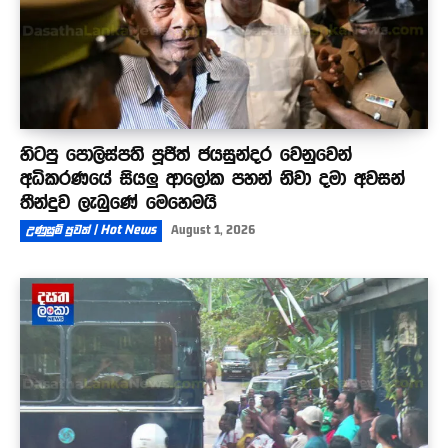
හිටපු පොලිස්පති පූජිත් ජයසුන්දර වෙනුවෙන්
අධිකරණයේ සියලු ආලෝක පහන් නිවා දමා අවසන්
තීන්දුව ලැබුණේ මෙහෙමයි
උණුසුම් පුවත් | Hot News
August 1, 2026