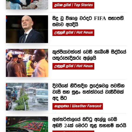
ප්‍රධාන පුවත් | Top Stories
සිදු වූ විශාල වරදට FIFA සභාපති
සමාව අයදියි
උණුසුම් පුවත් | Hot News
කුප්පියාවත්තේ වෙඩි තැබීමේ සිද්ධියේ
යතුරුපැදිකරු අල්ලයි
උණුසුම් පුවත් | Hot News
දිවයිනේ නිරිතදිග ප්‍රදේශවල පවතින
වැසි සහ සුළං තත්ත්වයේ වැඩිවීමක්
අද සිට
කාළගුණය | Weather Forecast
අන්තර්ජාලයේ ඔට්ටු ඇල්ලූ වෙබ්
අඩවි 24ක් මෙරට තුළ තහනම් කරයි