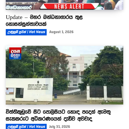
Update – මහර බන්ධනාගාරය තුළ
නොසන්සුන්තාවයක්
උණුසුම් පුවත් | Hot News
August 1, 2026
විත්තිකූඩුවේ සිට පොලිසියට හොඳ පදෙන් ඇමතූ
සැකකරුට අධිකරණයෙන් දැඩිව අවවාද
උණුසුම් පුවත් | Hot News
July 31, 2026