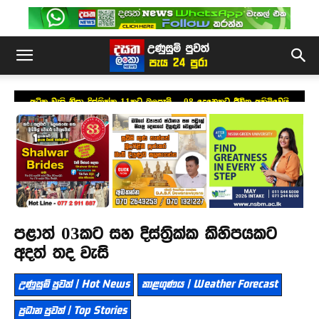
අධික වැසි නිසා දිස්ත්‍රික්ක 11කට බලපෑම් – 08 දෙනෙකුට ජීවිත අහිමිවෙයි
පළාත් 03කට සහ දිස්ත්‍රික්ක කිහිපයකට
අදත් තද වැසි
උණුසුම් පුවත් | Hot News
කාළගුණය | Weather Forecast
ප්‍රධාන පුවත් | Top Stories