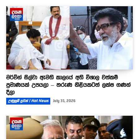
මර්වින් සිල්වා ඇමති කාලයේ අති විශාල වත්කම්
ප්‍රමාණයක් උපයලා – තරුණ නිළියකටත් ලක්ෂ ගණන්
දීලා
උණුසුම් පුවත් | Hot News
July 31, 2026