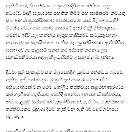
ඇති විය හැකි තත්ත්වය හමුවේ ඉදිරි මාස කිහිපය තුළ
අඛණ්ඩ විදුලි සැපයුමක් සහතික කිරීම සහ කෘෂිකර්ම කටයුතු
සහ ආහාර සුරක්ෂිතතාව පවත්වාගෙන යාම පිළිබඳ මෙහිදී
විශේෂ අවධානය යොමු කෙරුණු අතර විදුලි නිෂ්පාදනය
මෙන්ම ඉදිරි යල කන්නය ඇතුළු කෘෂිකර්ම කටයුතු සඳහා
අවශ්‍ය ජලය සැපයීම සහ පානීය ජල සුරක්ෂිතතාව ඇති කිරීම
සඳහා අවශ්‍ය සැලසුම් සකස් කර ඉදිරිපත් කරන ලෙස
ජනාධිපතිවරයා අදාළ නිලධාරීන්ට උපදෙස් ලබා දුන්නා.
දිට්වා සුළි කුණාටුව සහ මැදපෙරදිග යුදමය තත්ත්වය හමුවේ
ඇති වූ අභියෝගවලට මුහුණ දුන් ආකාරයටම බාහිර
අභියෝගයක් වන මෙම ගෝලීය තත්ත්වයද කළමනාකරණය
කර ගැනීමේ හැකියාව මෙහිදී පෙන්වා දුන් ජනාධිපතිවරයා,
නිසි සැලසුම් ඔස්සේ කටයුතු කිරීමෙන්, ඇති විය හැකි ඕනෑම
තත්ත්වයකට මුහුණ දීමට හැකි වනු ඇති බවටද විශ්වාසය
පළ කළා.
ජනාධිපති ලේකම් ආචාර්ය නන්දික සනත් කුමානායක,