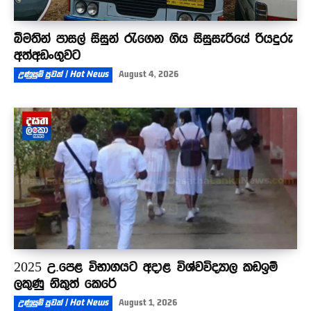
බීමතින් පාසල් සිසුන් රැගෙන ගිය සිසුසැරියේ රියදුරු
අත්අඩංගුවට
උණුසුම් පුවත් | Hot News
August 4, 2026
2025 උ.පෙළ විභාගයට අදාළ විශ්වවිද්‍යාල කඩඉම්
ලකුණු නිකුත් කෙරේ
උණුසුම් පුවත් | Hot News
August 1, 2026