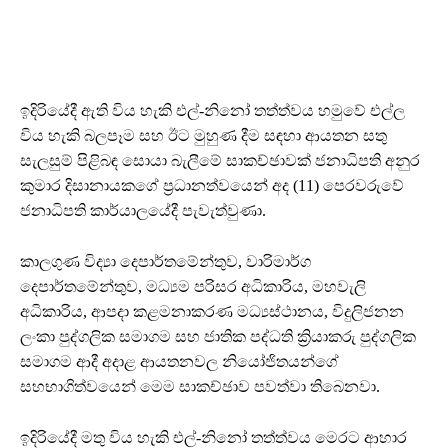
ඉදිරියේදී ඇති විය හැකි එල්-නිනෝ තත්ත්වය හමුවේ එල්ල
විය හැකි බලපෑම සහ ඊට මුහුණ දීම සඳහා ආයතන සතු
සැලසුම් පිළිබඳ සොයා බැලීමේ සාකච්ඡාවක් ජනාධිපති අනුර
කුමාර දිසානායකගේ ප්‍රධානත්වයෙන් අද (11) පෙරවරුවේ
ජනාධිපති කාර්යාලයේදී පැවැත්වුණා.
කාලගුණ විද්‍යා දෙපාර්තමේන්තුව, වාරිමාර්ග
දෙපාර්තමේන්තුව, මධ්‍යම පරිසර අධිකාරිය, මහවැලි
අධිකාරිය, ආපදා කළමනාකරණ මධ්‍යස්ථානය, විදුලිජනන
ලංකා පුද්ගලික සමාගම සහ ජාතික පද්ධති ක්‍රියාකරු පුද්ගලික
සමාගම ආදී අදාළ ආයතනවල නියෝජිතයන්ගේ
සහභාගිත්වයෙන් මෙම සාකච්ඡාව පවත්වා තිබෙනවා.
ඉදිරියේදී මතු විය හැකි එල්-නිනෝ තත්ත්වය මෙරට ආහාර