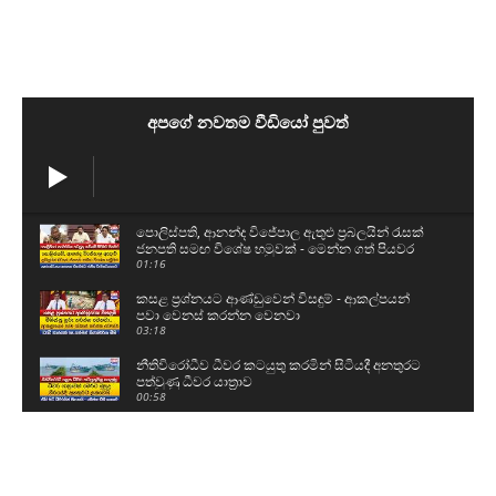
අපගේ නවතම වීඩියෝ පුවත්
පොලිස්පති, ආනන්ද විජේපාල ඇතුළු ප්‍රබලයින් රැසක්
ජනපති සමඟ විශේෂ හමුවක් - මෙන්න ගත් පියවර
01:16
කසළ ප්‍රශ්නයට ආණ්ඩුවෙන් විසඳුම් - ආකල්පයන්
පවා වෙනස් කරන්න වෙනවා
03:18
නීතිවිරෝධීව ධීවර කටයුතු කරමින් සිටියදී අනතුරට
පත්වුණු ධීවර යාත්‍රාව
00:58
උසස් පෙළ සහ ශිෂ්‍යත්ව විභාගයට බස් යොදවා ඇති
අයුරු මෙන්න - වෙනදා වෙලාවටම තමයි යන්නේ
05:08