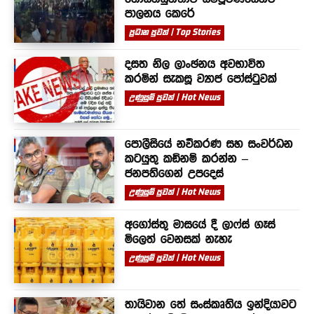
පාලනය කෙරේ
ප්‍රධාන පුවත් | Top Stories
දසත නිල ලාංඡනය අවභාවිත
කරමින් සැකසූ ව්‍යාජ පෝස්ටුවක්
උණුසුම් පුවත් | Hot News
පොලීසියේ නවීකරණ සහ සංවර්ධන
කටයුතු කඩිනම් කරන්න –
ජනපතිගෙන් උපදෙස්
උණුසුම් පුවත් | Hot News
අගෝස්තු මාසයේ දී ලාෆ්ස් ගෑස්
මිලෙත් වෙනසක් නැහැ
උණුසුම් පුවත් | Hot News
තායිවාන තේ සංස්කෘතිය ඉන්දියාවට