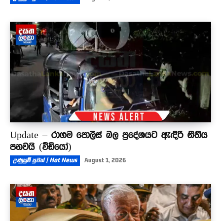
Update – රාගම පොලිස් බල ප්‍රදේශයට ඇඳිරි නීතිය
පනවයි (වීඩියෝ)
උණුසුම් පුවත් | Hot News
August 1, 2026