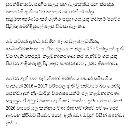
සුරක්ෂිතතාව, පානීය ජලය සහ බලශක්තිය යන ක්ෂේත්‍ර
කෙරෙහි ඇති කරන බලපෑම සහ එකී ක්ෂේත්‍ර
කළමනාකරණය කර ගැනීම සඳහා ගත යුතු කඩිනම් පියවර
පිළිබඳ මෙහිදී පුළුල් ලෙස විමසා බැලුණා.
මේ යටතේ දැනට පවතින ජලාශවල ජල ධාරිතා,
කෘෂිකර්මාන්තය, පානීය ජලය සහ බලශක්ති ක්ෂේත්‍රයේ ඇති
විය හැකි තෙරපුම කළමනාකරණය කර ගැනීමට ගත යුතු
පියවර ආදී කරුණු පිළිබඳව සාකච්ඡාවට ලක්ව තිබෙනවා.
මෙවර ඇති වන එල්-නිනෝ තත්ත්වය වඩාත් සමීප විය
හැක්කේ 2016 – 2017 වර්ෂවල ඇති වූ තත්වයට බව මෙහිදී
පෙන්වා දුන් නිලධාරීහු විශේෂයෙන්ම ජල කළමනාකරණ
සැලසුම ඒ අනුව සකසා ඇති බව පෙන්වා දුන්හ. මේ යටතේ
2026 වසරේ යල කන්නය මාස එක හමාරකට පමණ පෙර
ආරම්භ කිරීමට පියවර ගෙන ඇති බවද ඔවුන් විසින් පෙන්වා
දුන්නා.