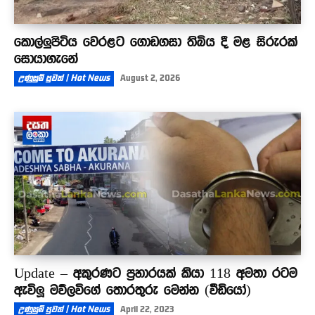
කොල්ලුපිටිය වෙරළට ගොඩගසා තිබිය දී මළ සිරුරක්
සොයාගැනේ
උණුසුම් පුවත් | Hot News
August 2, 2026
Update – අකුරණට ප්‍රහාරයක් කියා 118 අමතා රටම
ඇවිලූ මව්ලවිගේ තොරතුරු මෙන්න (වීඩියෝ)
උණුසුම් පුවත් | Hot News
April 22, 2023