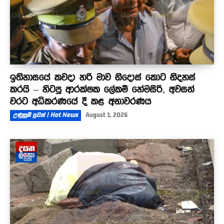
ඉතිහාසයේ කවදා හරි මාව නිදොස් කොට නිදහස්
කරයි – හිටපු ආරක්ෂක ලේකම් හේමසිරි, අවසන්
වරට අධිකරණයේ දී කළ අනාවරණය
උණුසුම් පුවත් | Hot News
August 1, 2026