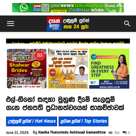
Update – කුරුවිට බන්ධනාගාරයට පොලිස් විශේෂ කාර්ය බලකාය කැඳවයි
එල්-නිනෝ සඳහා මුහුණ දීමේ සැලසුම්
ගැන ජනපති ප්‍රධානත්වයෙන් සාකච්ඡාවක්
උණුසුම් පුවත් | Hot News
ප්‍රධාන පුවත් | Top Stories
By
Kavika Tharunindu Ashirwad Gamarathne
June 11, 2026
392
0