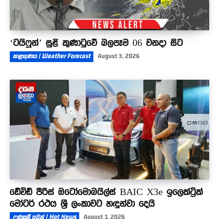
‘ටයිෆූන්’ සුළි කුණාටුවේ බලපෑම 06 වනදා සිට
කාළගුණය | Weather Forecast
August 3, 2026
ඩේවිඩ් පීරිස් ඔටෝමොබයිල්ස් BAIC X3e ඉලෙක්ට්‍රික්
මෝටර් රථය ශ්‍රී ලංකාවට හඳුන්වා දෙයි
උණුසුම් පුවත් | Hot News
August 1, 2026