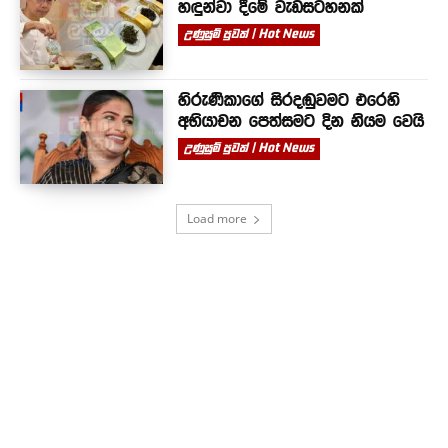
හඳුන්වා දීමේ වැඩසටහනක්
උණුසුම් පුවත් | Hot News
හිරුණිකාගේ සිරදඬුවමට එරෙහි
අභියාචන පෙත්සමට දින නියම වෙයි
උණුසුම් පුවත් | Hot News
Load more