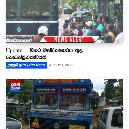
Update – මහර බන්ධනාගාරය තුළ
නොසන්සුන්තාවයක්
උණුසුම් පුවත් | Hot News
August 1, 2026