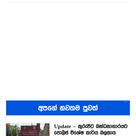
අපගේ නවතම පුවත්
Update – කුරුවිට බන්ධනාගාරයට
පොලිස් විශේෂ කාර්ය බලකාය