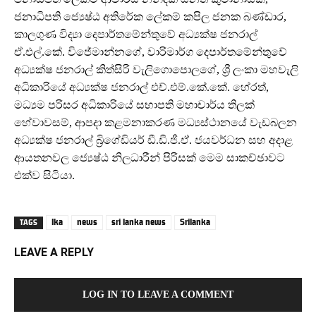
ජනාධිපති ජ්‍යෙෂ්ඨ අතිරේක ලේකම් කපිල ජනක බණ්ඩාර,
කාලගුණ විද්‍යා දෙපාර්තමේන්තුවේ අධ්‍යක්ෂ ජනරාල්
ඒ.එල්.කේ. විජේමාන්නගේ, වාරිමාර්ග දෙපාර්තමේන්තුවේ
අධ්‍යක්ෂ ජනරාල් කිත්සිරි වැලිගොපොලගේ, ශ්‍රී ලංකා මහවැලි
අධිකාරියේ අධ්‍යක්ෂ ජනරාල් එච්.එම්.කේ.කේ. හේරත්,
මධ්‍යම පරිසර අධිකාරියේ සභාපති මහාචාර්ය තිලක්
හේවාවසම්, ආපදා කළමනාකරණ මධ්‍යස්ථානයේ වැඩබලන
අධ්‍යක්ෂ ජනරාල් බ්‍රිගේඩියර් ඩී.ඩී.ජී.ඒ. ජයවර්ධන සහ අදාළ
ආයතනවල ජ්‍යෙෂ්ඨ නිලධාරීන් පිරිසක් මෙම සාකච්ඡාවට
එක්ව සිටියා.
lka
news
sri lanka news
Srilanka
TAGS
LEAVE A REPLY
LOG IN TO LEAVE A COMMENT