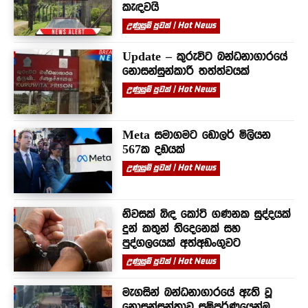
කැඳවයි
උණුසුම් පුවත් | Hot News
Update – කුරුවිට බන්ධනාගාරයේ
නොසන්සුන්කාරී තත්ත්වයක්
උණුසුම් පුවත් | Hot News
Meta සමාගමට ඩොලර් මිලියන
567ක දඩයක්
උණුසුම් පුවත් | Hot News
නිවසක් බිඳ කෝටි ගණනක සුද්දයක්
දුන් කතුන් තිදෙනෙක් සහ
පුද්ගලයෙක් අත්අඩංගුවට
උණුසුම් පුවත් | Hot News
මැගසින් බන්ධනාගාරයේ ඇති වූ
නොසන්සුන්තාව සම්පූර්ණයෙන්ම