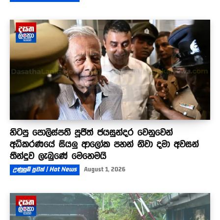
හිටපු පොලිස්පති පූජිත් ජයසුන්දර වෙනුවෙන්
අධිකරණයේ සියලු ආලෝක පහන් නිවා දමා අවසන්
තීන්දුව ලැබුණේ මෙහෙමයි
උණුසුම් පුවත් | Hot News
August 1, 2026