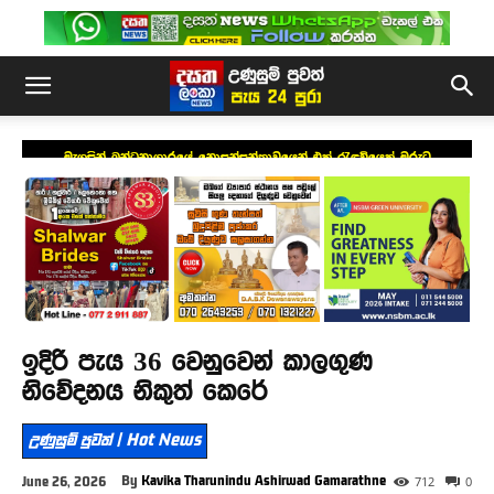
මැගසින් බන්ධනාගාරයේ නොසන්සුන්තාවයෙන් එක් රැඳවියෙක් මරුට
ඉදිරි පැය 36 වෙනුවෙන් කාලගුණ
නිවේදනය නිකුත් කෙරේ
උණුසුම් පුවත් | Hot News
By
Kavika Tharunindu Ashirwad Gamarathne
June 26, 2026
712
0