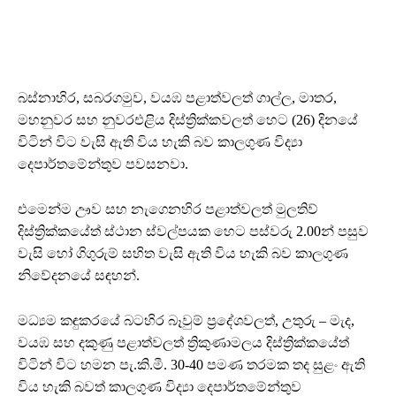
බස්නාහිර, සබරගමුව, වයඹ පළාත්වලත් ගාල්ල, මාතර,
මහනුවර සහ නුවරඑළිය දිස්ත්‍රික්කවලත් හෙට (26) දිනයේ
විටින් විට වැසි ඇති විය හැකි බව කාලගුණ විද්‍යා
දෙපාර්තමේන්තුව පවසනවා.
එමෙන්ම ඌව සහ නැගෙනහිර පළාත්වලත් මුලතිව්
දිස්ත්‍රික්කයේත් ස්ථාන ස්වල්පයක හෙට පස්වරු 2.00න් පසුව
වැසි හෝ ගිගුරුම් සහිත වැසි ඇති විය හැකි බව කාලගුණ
නිවේදනයේ සඳහන්.
මධ්‍යම කඳුකරයේ බටහිර බෑවුම් ප්‍රදේශවලත්, උතුරු – මැද,
වයඹ සහ දකුණු පළාත්වලත් ත්‍රිකුණාමලය දිස්ත්‍රික්කයේත්
විටින් විට හමන පැ.කි.මී. 30-40 පමණ තරමක තද සුළං ඇති
විය හැකි බවත් කාලගුණ විද්‍යා දෙපාර්තමේන්තුව