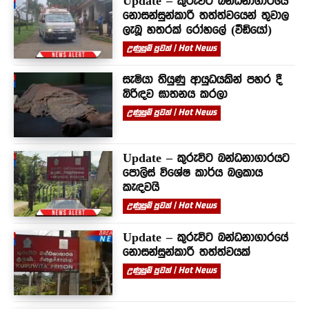
Update – කුරුවිට බන්ධනාගාරයේ
නොසන්සුන්කාරී තත්ත්වයෙන් තුවාල
ලැබූ හතරක් රෝහලේ (වීඩියෝ)
උණුසුම් පුවත් | Hot News
සැමියා තියුණු ආයුධයකින් පහර දී
බිරිඳව ඝාතනය කරලා
උණුසුම් පුවත් | Hot News
Update – කුරුවිට බන්ධනාගාරයට
පොලිස් විශේෂ කාර්ය බලකාය
කැඳවයි
උණුසුම් පුවත් | Hot News
Update – කුරුවිට බන්ධනාගාරයේ
නොසන්සුන්කාරී තත්ත්වයක්
උණුසුම් පුවත් | Hot News