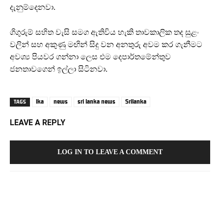
දැනුම්දෙනවා.
ගිගුරුම් සහිත වැසි සමග ඇතිවිය හැකි තාවකාලික තද සුළං
වලින් සහ අකුණු මඟින් සිදු වන අනතුරු අවම කර ගැනීමට
අවශ්‍ය පියවර ගන්නා ලෙස එම දෙපාර්තමේන්තුව
ජනතාවගෙන් ඉල්ලා සිටිනවා.
lka
news
sri lanka news
Srilanka
TAGS
LEAVE A REPLY
LOG IN TO LEAVE A COMMENT