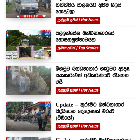
තත්ත්වය පාලනයට අවම බලය
යොදවලා
උණුසුම් පුවත් | Hot News
පල්ලන්සේන බන්ධනාගාරයේ
නොසන්සුන්තාවයක්
ප්‍රධාන පුවත් | Top Stories
මීගමුව බන්ධනාගාර ගැටුමට ආදළ
සැකකරුවන් අධිකරණයට රැගෙන
එයි
උණුසුම් පුවත් | Hot News
Update – කුරුවිට බන්ධනාගාර
සිද්ධියෙන් දෙදෙනෙක් මරුට
(වීඩියෝ)
උණුසුම් පුවත් | Hot News