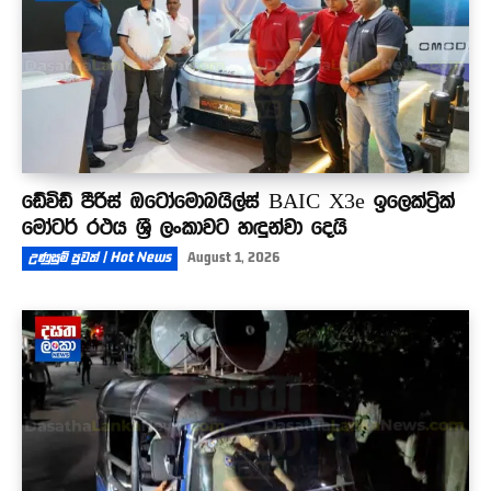
ඩේවිඩ් පීරිස් ඔටෝමොබයිල්ස් BAIC X3e ඉලෙක්ට්‍රික්
මෝටර් රථය ශ්‍රී ලංකාවට හඳුන්වා දෙයි
උණුසුම් පුවත් | Hot News
August 1, 2026