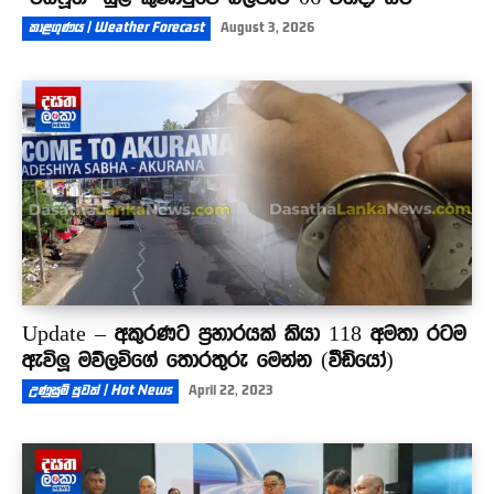
කාළගුණය | Weather Forecast
August 3, 2026
Update – අකුරණට ප්‍රහාරයක් කියා 118 අමතා රටම
ඇවිලූ මව්ලවිගේ තොරතුරු මෙන්න (වීඩියෝ)
උණුසුම් පුවත් | Hot News
April 22, 2023