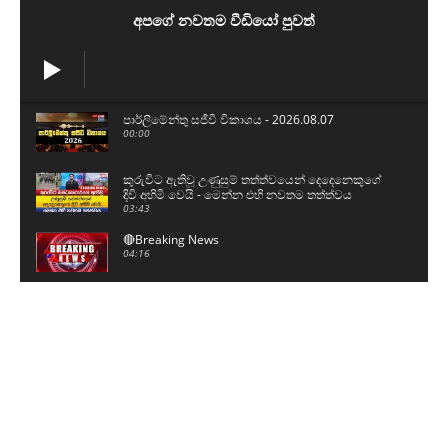
අපගේ නවතම වීඩියෝ පුවත්
පාර්ලිමේන්තු සජීවි විකාශය - 2026.08.07
00:00
කුරුවිට ඇතිවූ උණුසුම් තත්ත්වයෙන් දෙදෙනෙකුගේ
දිවි අහිමි වෙයි - මෙන්න එහි නවතම තත්ත්වය
03:43
🔴Breaking News
04:16
මැගසීන් බන්ධනාගාරයේ ඇතුලත දර්ශන මෙන්න...
00:59
උණුසුම් වූ කුරුවිට බන්ධනාගාරයට ආරක්ෂක අංශ
පැමිණෙන අයුරු - තුවාල ලැබූ රැඳවියන් 4ක් රෝහලට
03:16
BREAKING NEWS කුරුවිට බන්ධනාගාර ගැටුමෙන්
දෙදෙනෙකු මියයයි