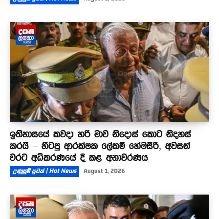
ඉතිහාසයේ කවදා හරි මාව නිදොස් කොට නිදහස්
කරයි – හිටපු ආරක්ෂක ලේකම් හේමසිරි, අවසන්
වරට අධිකරණයේ දී කළ අනාවරණය
උණුසුම් පුවත් | Hot News
August 1, 2026