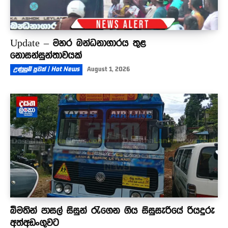
Update – මහර බන්ධනාගාරය තුළ
නොසන්සුන්තාවයක්
උණුසුම් පුවත් | Hot News
August 1, 2026
බීමතින් පාසල් සිසුන් රැගෙන ගිය සිසුසැරියේ රියදුරු
අත්අඩංගුවට