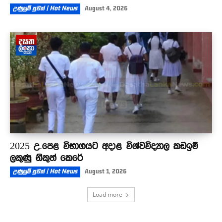
උණුසුම් පුවත් | Hot News
August 4, 2026
2025 උ.පෙළ විභාගයට අදාළ විශ්වවිද්‍යාල කඩඉම්
ලකුණු නිකුත් කෙරේ
උණුසුම් පුවත් | Hot News
August 1, 2026
Load more