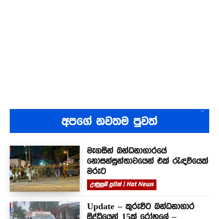
අපගේ නවතම පුවත්
මැගසින් බන්ධනාගාරයේ
නොසන්සුන්තාවයෙන් එක් රැඳවියෙක්
මරුට
උණුසුම් පුවත් | Hot News
Update – කුරුවිට බන්ධනාගාර
සිද්ධියෙන් 15ක් රෝහලේ –