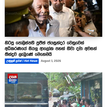
හිටපු පොලිස්පති පූජිත් ජයසුන්දර වෙනුවෙන්
අධිකරණයේ සියලු ආලෝක පහන් නිවා දමා අවසන්
තීන්දුව ලැබුණේ මෙහෙමයි
උණුසුම් පුවත් | Hot News
August 1, 2026