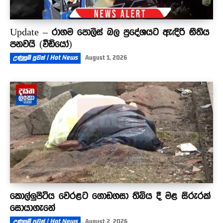
Update – රාගම පොලිස් බල ප්‍රදේශයට ඇඳිරි නීතිය
පනවයි (වීඩියෝ)
උණුසුම් පුවත් | Hot News
August 1, 2026
කොල්ලුපිටිය වෙරළට ගොඩගසා තිබිය දී මළ සිරුරක්
සොයාගැනේ
උණුසුම් පුවත් | Hot News
August 2, 2026