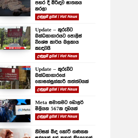
පහර දී බිරිඳව ඝාතනය
කරලා
උණුසුම් පුවත් | Hot News
Update – කුරුවිට
බන්ධනාගාරයට පොලිස්
විශේෂ කාර්ය බලකාය
කැඳවයි
උණුසුම් පුවත් | Hot News
Update – කුරුවිට
බන්ධනාගාරයේ
නොසන්සුන්කාරී තත්ත්වයක්
උණුසුම් පුවත් | Hot News
Meta සමාගමට ඩොලර්
මිලියන 567ක දඩයක්
උණුසුම් පුවත් | Hot News
නිවසක් බිඳ කෝටි ගණනක
සුද්දයක් දුන් කතුන් තිදෙනෙක්