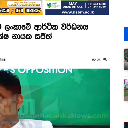
මට ලංකාවේ ආර්ථික වර්ධනය
පක්ෂ නායක සජිත්
thne
23
0