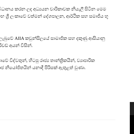
 සංවිධානය කරන ලද අධ්‍යයන චාරිකාවක නියැලී සිටින මෙම
සමඟ ශ්‍රී ලංකාවේ වත්මන් දේශපාලන, ආර්ථික සහ සමාජීය භූ
 ලැබුවේ AIIA කවුන්සිලයේ සාමාජික සහ දකුණු ආසියානු
ිචඩ් අයන් විසින්.
ිද්වතුන්, හිටපු රාජ්‍ය තාන්ත්‍රිකයින්, ව්‍යාපාරික
මාජ නියෝජිතයින් යනාදී පිරිසක් ඇතුළත් වුණා.