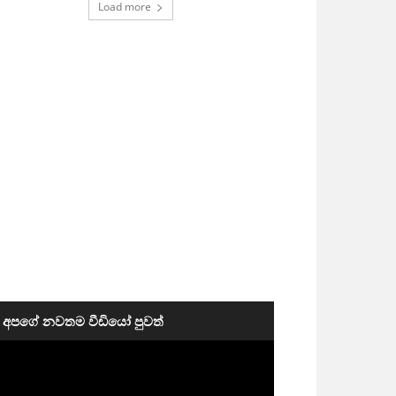
Load more
අපගේ නවතම වීඩියෝ පුවත්