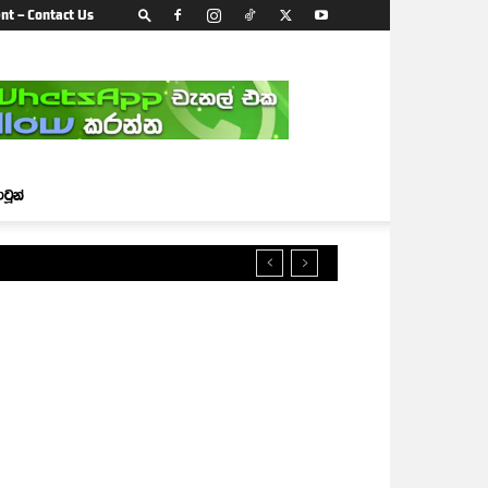
nt – Contact Us
ාටූන්