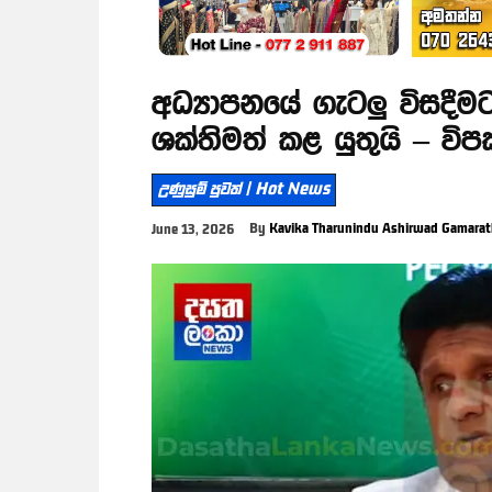
අධ්‍යාපනයේ ගැටලු විසදී
ශක්තිමත් කළ යුතුයි – වි
උණුසුම් පුවත් | Hot News
By
Kavika Tharunindu Ashirwad Gamara
June 13, 2026