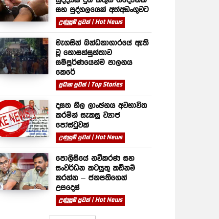
සහ පුද්ගලයෙක් අත්අඩංගුවට
උණුසුම් පුවත් | Hot News
මැගසින් බන්ධනාගාරයේ ඇති
වූ නොසන්සුන්තාව
සම්පූර්ණයෙන්ම පාලනය
කෙරේ
ප්‍රධාන පුවත් | Top Stories
දසත නිල ලාංඡනය අවභාවිත
කරමින් සැකසූ ව්‍යාජ
පෝස්ටුවක්
උණුසුම් පුවත් | Hot News
පොලීසියේ නවීකරණ සහ
සංවර්ධන කටයුතු කඩිනම්
කරන්න – ජනපතිගෙන්
උපදෙස්
උණුසුම් පුවත් | Hot News