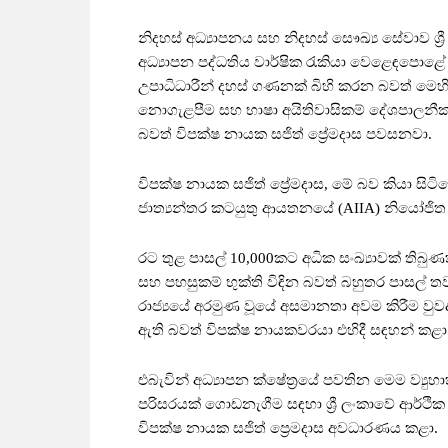
නිදහස් අධ්‍යාපනය සහ නිදහස් සෞඛ්‍ය සේවාව ශ්‍
අධ්‍යාපන පද්ධතිය වාර්ෂික රැකියා වෙළෙඳපො
උපාධිධාරීන් දහස් ගණනක් බිහි කරන බවත් මෙහි 
නොගැළපීම සහ භාෂා අයිතිවාසිකම් දේශපාලනීක
බවත් විපක්ෂ නායක සජිත් ප්‍රේමදාස පවසනවා.
විපක්ෂ නායක සජිත් ප්‍රේමදාස, මේ බව කියා සිටි
ජාත්‍යන්තර කටයුතු ආයතනයේ (AIIA) නියෝජිත පි
රට තුළ පාසල් 10,000කට අධික සංඛ්‍යාවක් තිබුණත් 
සහ පහසුකම් භුක්ති විඳින බවත් බහුතර පාසල් 
රාජ්‍යයේ අරමුණ වූයේ අසමානතා අවම කිරීම වුවද
ඇති බවත් විපක්ෂ නායකවරයා එහිදී සඳහන් කළා
එබැවින් අධ්‍යාපන ක්ෂේත්‍රයේ පවතින මෙම ව්‍
පරිසරයක් ගොඩනැගීම සඳහා ශ්‍රී ලංකාවේ ආර්ථික
විපක්ෂ නායක සජිත් ප්‍රෙමදාස අවධාරණය කළා.