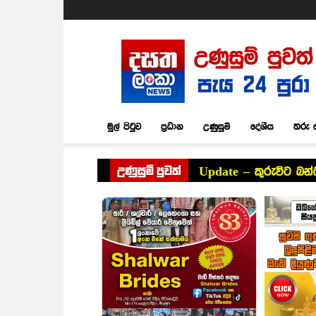
Dasatha
Lanka
News
මුල් පිටුව
ප්‍රධාන
උණුසුම්
දේශීය
තරු 
උණුසුම් පුවත්
Update – කුරුවිට බන්