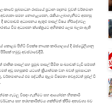
රී ලංකාවේ සුබසාධන රාජ්‍යයේ ප්‍රධාන පදනම වුවත් වර්තමාන
ළේ අවශ්‍යතා සමඟ නොගැළපෙන, රැකියා ලබාගැනීමට අපහසු
දී කටපාඩම් අධ්‍යාපනය ඇතුළු පාසල් විෂය නිර්දේශවල
රණය වීම අධ්‍යාපන ක්ෂේත්‍රයට අහිතකර ලෙස බලපා ඇති
යේ කොළඹ පිහිටි විපක්ෂ නායක කාර්යාලයේ දී ඕස්ට්‍රේලියානු
රිසක් හමුවූ අවස්ථාවේදීයි.
ජාතික පාසල් සහ ප්‍රමුඛ පාසල් සීමිත සංඛ්‍යාවක් වැඩි සම්පත්
තවමත් අඩු පහසුකම් යටතේ ක්‍රියාත්මක වන බවත් සුබසාධන
, වර්තමානයේ එම පද්ධතිය තුළම විෂමතා තවදුරටත් පුළුල් වී
.
යුහාත්මක ගැටලු විසඳා ගැනීමට සහ ආයෝජන හිතකාමී
 වර්ධනය සහ තරඟකාරීත්වය ශක්තිමත් කිරීම අත්‍යවශ්‍ය බව