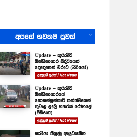
All
අපගේ නවතම පුවත්
Update – කුරුවිට
බන්ධනාගාර සිද්ධියෙන්
දෙදෙනෙක් මරුට (වීඩියෝ)
උණුසුම් පුවත් | Hot News
Update – කුරුවිට
බන්ධනාගාරයේ
නොසන්සුන්කාරී තත්ත්වයෙන්
තුවාල ලැබූ හතරක් රෝහලේ
(වීඩියෝ)
උණුසුම් පුවත් | Hot News
සැමියා තියුණු ආයුධයකින්