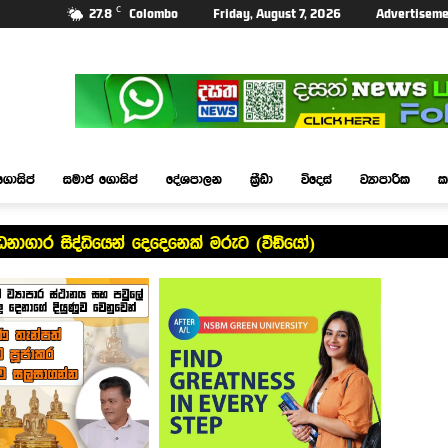
C
27.8
Colombo
Friday, August 7, 2026
Advertiseme
ගොසිප්
සමාජ ගොසිප්
දේශපාලන
ක්‍රීඩා
විදෙස්
ව්‍යාපාරික
ක
ධනාගාර සිද්ධියෙන් දෙදෙනෙක් මරුට (වීඩියෝ)