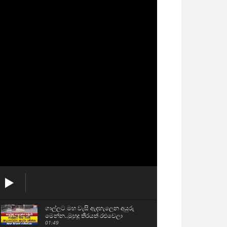
ගාල්ලට මහ වැසි ඇදහැලෙන අයුරු
මෙන්න..මුහුදු තීරයත් රළුවෙලා
01:49