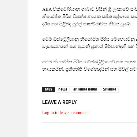
AIIA වික්ටෝරියානු ශාඛාව විසින් ශ්‍රී ලංකාවේ
නියෝජිත පිරිස විපක්ෂ නායක සජිත් ප්‍රේමදාස 
දර්ශනය පිළිබඳ පුළුල් සාකච්ඡාවක නිරත වුණා.
මෙම ඕස්ට්‍රේලියානු නියෝජිත පිරිස මෙහෙයවනු
වැඩසටහනේ සම-ප්‍රධානී ප්‍රකාශ් මිර්චාන්දනි සහ ර
මෙම නියෝජිත පිරිසට ඕස්ට්‍රේලියාවේ සහ කැනඩාවේ ව
නායකයින්, ප්‍රතිපත්ති විශේෂඥයින් සහ සිවිල් ස
news
sri lanka news
Srilanka
TAGS
LEAVE A REPLY
Log in to leave a comment