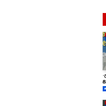
‘
ස
ක