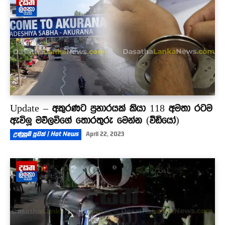
Update – අකුරණට ප්‍රහාරයක් කියා 118 අමතා රටම
ඇවිලූ මව්ලවිගේ තොරතුරු මෙන්න (වීඩියෝ)
උණුසුම් පුවත් | Hot News
April 22, 2023