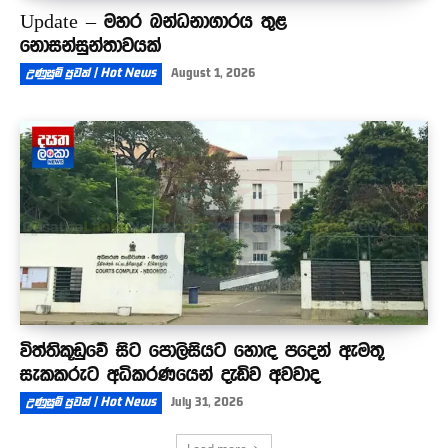
Update – මහර බන්ධනාගාරය තුළ
නොසන්සුන්තාවයක්
උණුසුම් පුවත් | Hot News
August 1, 2026
විත්තිකූඩුවේ සිට පොලිසියට හොඳ පදෙන් ඇමතූ
සැකකරුට අධිකරණයෙන් දැඩිව අවවාද
උණුසුම් පුවත් | Hot News
July 31, 2026