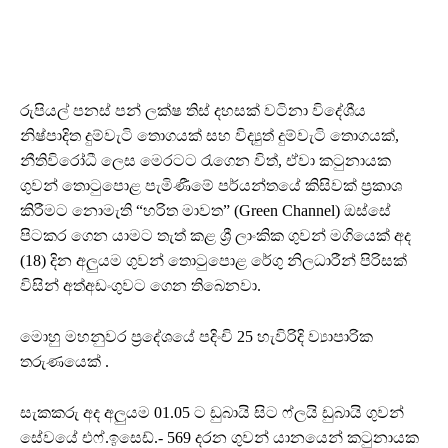
රුපියල් පනස් පන් ලක්ෂ තිස් දහසක් වටිනා විදේශීය
නිෂ්පාදිත දුම්වැටි තොගයක් සහ විද්‍යුත් දුම්වැටි තොගයක්,
නීතිවිරෝධී ලෙස මෙරටට රැගෙන විත්, ඒවා කටුනායක
ගුවන් තොටුපොළ පැමිණීමේ පර්යන්තයේ කිසිවක් ප්‍රකාශ
කිරීමට නොමැති “හරිත මාවත” (Green Channel) ඔස්සේ
පිටකර ගෙන යාමට තැත් කළ ශ්‍රී ලාංකික ගුවන් මගියෙක් අද
(18) දින අලුයම ගුවන් තොටුපොළ රේගු නිලධාරීන් පිරිසක්
විසින් අත්අඩංගුවට ගෙන තිබෙනවා.
මොහු මහනුවර ප්‍රදේශයේ පදිංචි 25 හැවිරිදි ව්‍යාපාරික
තරුණයෙක් .
සැකකරු අද අලුයම 01.05 ට ඩුබායි සිට ෆ්ලයි ඩුබායි ගුවන්
සේවයේ එෆ්.ඉසෙඩ්.- 569 දරන ගුවන් යානයෙන් කටුනායක