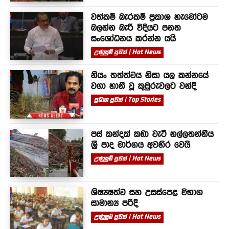
වත්කම් බැරකම් ප්‍රකාශ හැමෝටම
බලන්න බැරි විදියට පනත
සංශෝධනය කරන්න යයි
උණුසුම් පුවත් | Hot News
නියං තත්ත්වය නිසා යල කන්නයේ
වගා හානි වූ කුඹුරුවලට වන්දි
ප්‍රධාන පුවත් | Top Stories
පස් කන්දක් කඩා වැටී නල්ලතන්නිය
ශ්‍රී පාද මාර්ගය අවහිර වෙයි
උණුසුම් පුවත් | Hot News
ශිෂ්‍යෂත්ව සහ උසස්පෙළ විභාග
සාමාන්‍ය පරිදි
උණුසුම් පුවත් | Hot News