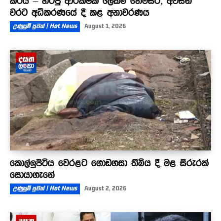
කරයි – හිටපු ආරක්ෂක ලේකම් හේමසිරි, අවසන්
වරට අධිකරණයේ දී කළ අනාවරණය
උණුසුම් පුවත් | Hot News
August 1, 2026
කොල්ලුපිටිය වෙරළට ගොඩගසා තිබිය දී මළ සිරුරක්
සොයාගැනේ
උණුසුම් පුවත් | Hot News
August 2, 2026