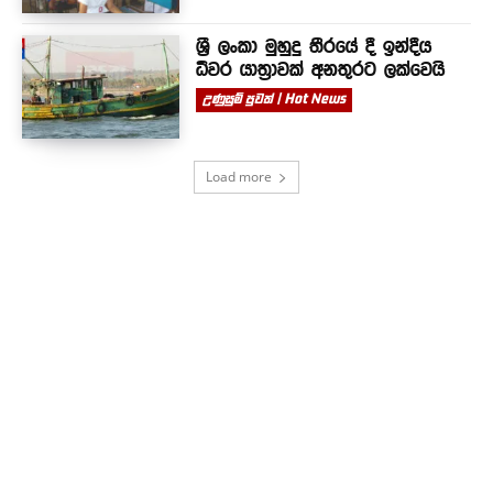
ශ්‍රී ලංකා මුහුදු තීරයේ දී ඉන්දීය
ධීවර යාත්‍රාවක් අනතුරට ලක්වෙයි
උණුසුම් පුවත් | Hot News
Load more