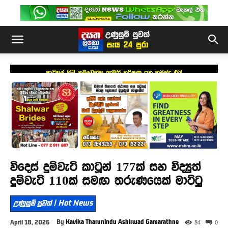
කාදිනල් හිමි හමුවෙන්න ඇමති හර්ෂණ සහ නලින්ද එයි
විදෙස් දුම්වැටි කාටූන් 177ක් සහ විද්‍යුත්
දුම්වැටි 110ක් සමඟ තරුණයෙක් මාට්ටු
උණුසුම් පුවත් | Hot News
By
Kavika Tharunindu Ashirwad Gamarathne
April 18, 2026
84
0