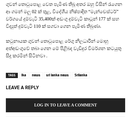
ගුවන් තොටුපොළ වෙත පැමිණ තිබූ අතර ඔහු විසින් රැගෙන
ආ ගමන් මලු 02 ක් තුළ, විදේශීය නිෂ්පාදිත “මැන්චෙස්ටර්”
වර්ගයේ දුම්වැටි 35,400ක් අඩංගු දුම්වැටි කාටූන් 177 ක් සහ
විද්‍යුත් දුම්වැටි 110 ක් සගවා ගෙන පැමිණ තිබුණා.
කටුනායක ගුවන් තොටුපොළ රේගු නිලධාරීන් මොහු
අත්අඩංගුවේ තබා ගෙන මේ පිළිබද වැඩිදුර විමර්ශන කටයුතු
සිදු කරමින් සිටිනවා .
lka
news
sri lanka news
Srilanka
TAGS
LEAVE A REPLY
LOG IN TO LEAVE A COMMENT