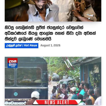
හිටපු පොලිස්පති පූජිත් ජයසුන්දර වෙනුවෙන්
අධිකරණයේ සියලු ආලෝක පහන් නිවා දමා අවසන්
තීන්දුව ලැබුණේ මෙහෙමයි
උණුසුම් පුවත් | Hot News
August 1, 2026