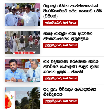
ඊශ්‍රායල් රැකියා අපේක්ෂකයන්ගේ
විරෝධතාවයට සජිත් සහභාගී වෙයි
(වීඩියෝ)
උණුසුම් පුවත් | Hot News
පාසල් නිවාඩුව ගැන අධ්‍යාපන
අමාත්‍යාංශයෙන් දැනුම්දීමක්
උණුසුම් පුවත් | Hot News
නව විද්‍යාත්මක පර්යේෂණ ජාතික
ආර්ථිකය නංවාලීමට සෘජුව දායක
කරගත යුතුයි – ජනපති
උණුසුම් පුවත් | Hot News
තද සුළං පිළිබඳව අවවාදාත්මක
නිවේදනයක්
උණුසුම් පුවත් | Hot News