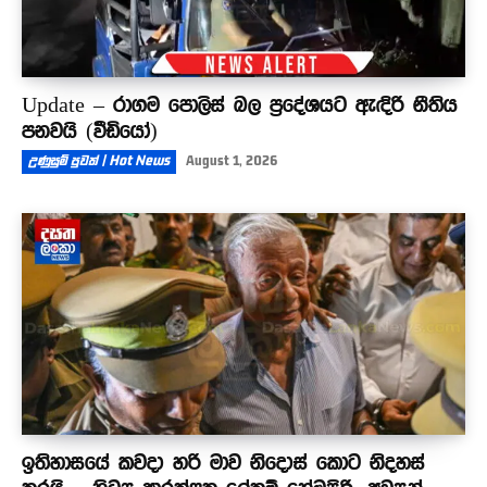
Update – රාගම පොලිස් බල ප්‍රදේශයට ඇඳිරි නීතිය
පනවයි (වීඩියෝ)
උණුසුම් පුවත් | Hot News
August 1, 2026
ඉතිහාසයේ කවදා හරි මාව නිදොස් කොට නිදහස්