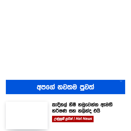
අපගේ නවතම පුවත්
කාදිනල් හිමි හමුවෙන්න ඇමති
හර්ෂණ සහ නලින්ද එයි
උණුසුම් පුවත් | Hot News