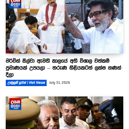
මර්වින් සිල්වා ඇමති කාලයේ අති විශාල වත්කම්
ප්‍රමාණයක් උපයලා – තරුණ නිළියකටත් ලක්ෂ ගණන්
දීලා
උණුසුම් පුවත් | Hot News
July 31, 2026