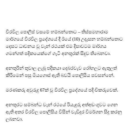
වීරවිල පොලිස් වසමේ හම්බන්තොට – තිස්සමහාරාම
මාර්ගයේ වීරවිල ප්‍රදේශයේ දී ඊයේ (10) උදෑසන හම්බන්තොට
දෙසට ධාවනය වූ වෑන් රථයක් එම දිසාවටම මාර්ගය
ගමන්ගත් පදිකයෙක්ගේ ගැටී අනතුරක් සිදුව තිබෙනවා.
අනතුරින් තුවාල ලැබූ පදිකයා දෙබරවැව රෝහලට ඇතුලත්
කිරීමෙන් පසු මියගොස් ඇති බවයි පොලිසිය පවසන්නේ.
මරණකරු අවුරුදු 67ක් වූ වීරවිල ප්‍රදේශයේ පදිංචිකරුවෙක්.
අනතුරට සම්බන්ධ වෑන් රථයේ රියැදුරු අත්අඩංගුවට ගෙන
ඇති අතර වීරවිල පොලිසිය විසින් වැඩිදුර විමර්ශන සිදු කරනු
ලබනවා.