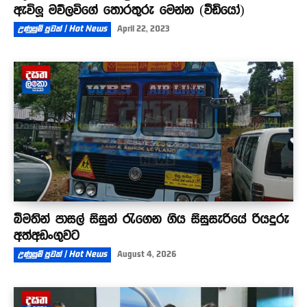
ඇවිලූ මව්ලවිගේ තොරතුරු මෙන්න (වීඩියෝ)
උණුසුම් පුවත් | Hot News
April 22, 2023
බීමතින් පාසල් සිසුන් රැගෙන ගිය සිසුසැරියේ රියදුරු
අත්අඩංගුවට
උණුසුම් පුවත් | Hot News
August 4, 2026