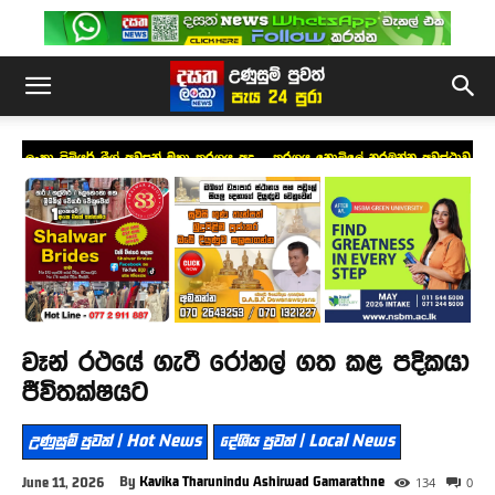
ලංකා ප්‍රිමියර් ලීග් අවසන් මහා තරගය අද – තරගය නොමිලේ නරඹන්න අවස්ථාව
වෑන් රථයේ ගැටී රෝහල් ගත කළ පදිකයා
ජීවිතක්ෂයට
උණුසුම් පුවත් | Hot News
දේශීය පුවත් | Local News
By
Kavika Tharunindu Ashirwad Gamarathne
June 11, 2026
134
0