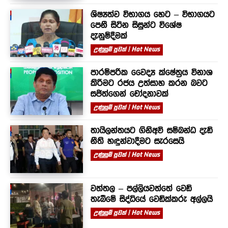
ශිෂ්‍යත්ව විභාගය හෙට – විභාගයට
පෙනී සිටින සිසුන්ට විශේෂ
දැනුම්දීමක්
උණුසුම් පුවත් | Hot News
පාරම්පරික වෛද්‍ය ක්ෂේත්‍රය විනාශ
කිරීමට රජය උත්සාහ කරන බවට
සජිත්ගෙන් චෝදනාවක්
උණුසුම් පුවත් | Hot News
තායිලන්තයට ගිනිඅවි සම්බන්ධ දැඩි
නීති හඳුන්වාදීමට සැරසෙයි
උණුසුම් පුවත් | Hot News
වත්තල – පල්ලියවත්තේ වෙඩි
තැබීමේ සිද්ධියේ වෙඩික්කරු අල්ලයි
උණුසුම් පුවත් | Hot News