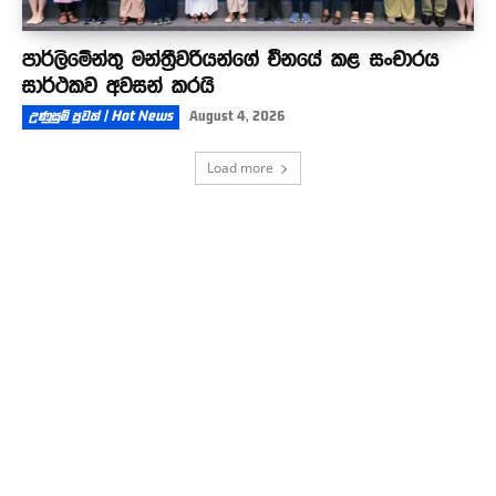
පාර්ලිමේන්තු මන්ත්‍රීවරියන්ගේ චීනයේ කළ සංචාරය
සාර්ථකව අවසන් කරයි
උණුසුම් පුවත් | Hot News
August 4, 2026
Load more