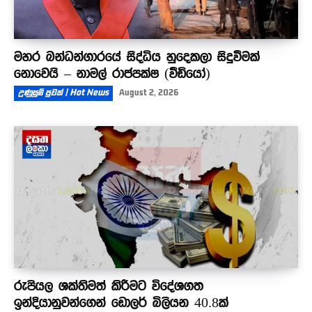
මහර බන්ධන්ගාරයේ සිද්ධිය හුදෙකලා සිදුවීමක්
නොවෙයි – නාමල් රාජපක්ෂ (වීඩියෝ)
උණුසුම් පුවත් | Hot News
August 2, 2026
රුපියල ශක්තිමත් කිරීමට විදේශගත
ඉන්දියානුවන්ගෙන් ඩොලර් බිලියන 40.8ක්