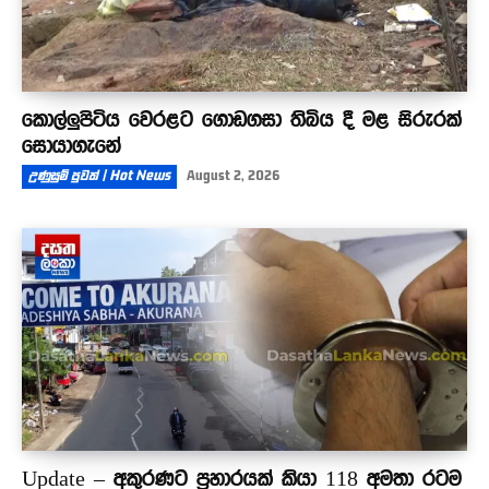
කොල්ලුපිටිය වෙරළට ගොඩගසා තිබිය දී මළ සිරුරක්
සොයාගැනේ
උණුසුම් පුවත් | Hot News
August 2, 2026
Update – අකුරණට ප්‍රහාරයක් කියා 118 අමතා රටම