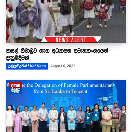
පාසල් නිවාඩුව ගැන අධ්‍යාපන අමාත්‍යාංශයෙන්
දැනුම්දීමක්
උණුසුම් පුවත් | Hot News
August 6, 2026