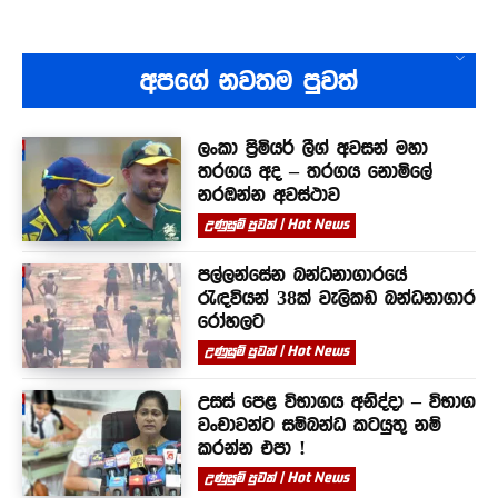
අපගේ නවතම පුවත්
ලංකා ප්‍රිමියර් ලීග් අවසන් මහා
තරගය අද – තරගය නොමිලේ
නරඹන්න අවස්ථාව
උණුසුම් පුවත් | Hot News
පල්ලන්සේන බන්ධනාගාරයේ
රැඳවියන් 38ක් වැලිකඩ බන්ධනාගාර
රෝහලට
උණුසුම් පුවත් | Hot News
උසස් පෙළ විභාගය අනිද්දා – විභාග
වංචාවන්ට සම්බන්ධ කටයුතු නම්
කරන්න එපා !
උණුසුම් පුවත් | Hot News