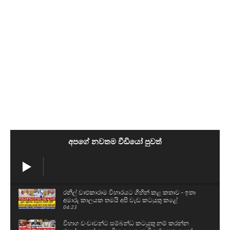
අපගේ නවතම වීඩියෝ පුවත්
රනිල් වාළුකාරාම විහාරයට ගිහින් කළ කතාව - ඉතා
අමාරු කාලයක තමයි අපි වැඩ කටයුතු කළේ
04:23
විභාග වංචාවන්ට සම්බන්ධ කටයුතු නම් කරන්න