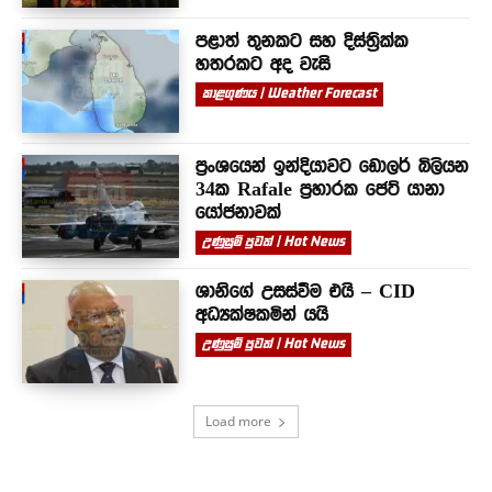
පළාත් තුනකට සහ දිස්ත්‍රික්ක
හතරකට අද වැසි
කාළගුණය | Weather Forecast
ප්‍රංශයෙන් ඉන්දියාවට ඩොලර් බිලියන
34ක Rafale ප්‍රහාරක ජෙට් යානා
යෝජනාවක්
උණුසුම් පුවත් | Hot News
ශානිගේ උසස්වීම එයි – CID
අධ්‍යක්ෂකමින් යයි
උණුසුම් පුවත් | Hot News
Load more