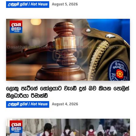
උණුසුම් පුවත් | Hot News
August 5, 2026
ලොකු පැටීගේ ගෝලයාට වැඩේ දුන් බව කියන පොලිස්
නිලධාරියා රිමාන්ඩ්
උණුසුම් පුවත් | Hot News
August 4, 2026