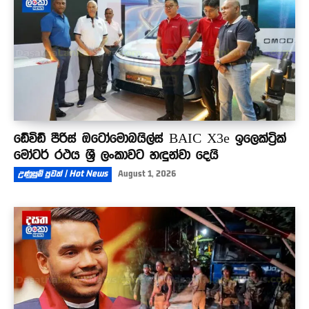
ඩේවිඩ් පීරිස් ඔටෝමොබයිල්ස් BAIC X3e ඉලෙක්ට්‍රික්
මෝටර් රථය ශ්‍රී ලංකාවට හඳුන්වා දෙයි
උණුසුම් පුවත් | Hot News
August 1, 2026