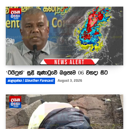
අධිකරණ ඇමතිගෙන් රැඳවියන්ගේ ඥාතීන්ට
පණිවිඩයක් - ඉතා ඉක්මනින් රස පරීක්ෂණ වාර්තා
දෙනවා
04:27
‘ටයිෆූන්’ සුළි කුණාටුවේ බලපෑම 06 වනදා සිට
කාළගුණය | Weather Forecast
August 3, 2026