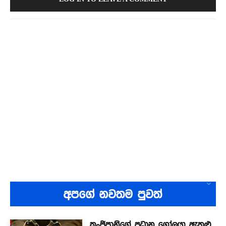
අපගේ නවතම පුවත්
කංජිපානිගේ ප්‍රධාන ගෝලයා ඇතුළු