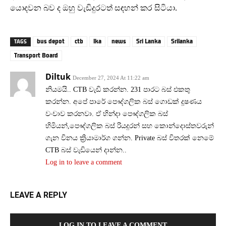
යොදවන බව ද ඔහු වැඩිදුරටත් සඳහන් කර සිටියා.
bus depot
ctb
lka
news
Sri Lanka
Srilanka
TAGS
Transport Board
Diltuk
December 27, 2024 At 11:22 am
නියමයි.. CTB වැඩි කරන්න. 231 පාරට බස් එකතු
කරන්න. අපේ පාරේ පෞද්ගලික බස් ගොඩක් දූෂණය
වංචාව කරනවා. ඒ හින්දා පෞද්ගලික බස්
හිමියන්,පෞද්ගලික බස් රියදුරන් සහ කොන්දොස්තවරුන්
ගැන විනය ක්‍රියාමාර්ග ගන්න. Private බස් විතරක් නෙමේ
CTB බස් වැඩියෙන් දාන්න..
Log in to leave a comment
LEAVE A REPLY
LOG IN TO LEAVE A COMMENT