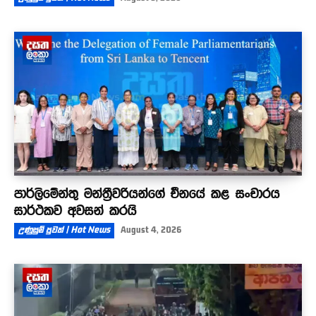
පාර්ලිමේන්තු මන්ත්‍රීවරියන්ගේ චීනයේ කළ සංචාරය
සාර්ථකව අවසන් කරයි
උණුසුම් පුවත් | Hot News
August 4, 2026