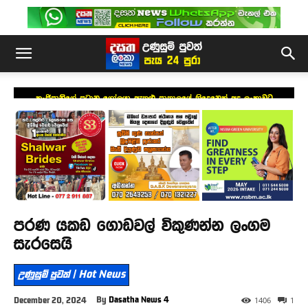
කංජිපානිගේ ප්‍රධාන ගෝලයා ඇතුළු පාතාලයේ තිදෙනෙක් අද ලංකාවට
පරණ යකඩ ගොඩවල් විකුණන්න ලංගම
සැරසෙයි
උණුසුම් පුවත් | Hot News
By
Dasatha News 4
December 20, 2024
1406
1