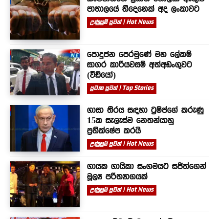
පාතාලයේ තිදෙනෙක් අද ලංකාවට
උණුසුම් පුවත් | Hot News
පොදුජන පෙරමුණේ මහ ලේකම්
සාගර කාරියවසම් අත්අඩංගුවට
(වීඩියෝ)
ප්‍රධාන පුවත් | Top Stories
ගාසා තීරය සඳහා ට්‍රම්ප්ගේ කරුණු
15ක සැලැස්ම නෙතන්යාහු
ප්‍රතික්ෂේප කරයි
උණුසුම් පුවත් | Hot News
ගායක ගායිකා සංගමයට සජිත්ගෙන්
මූල්‍ය පරිත්‍යාගයක්
උණුසුම් පුවත් | Hot News