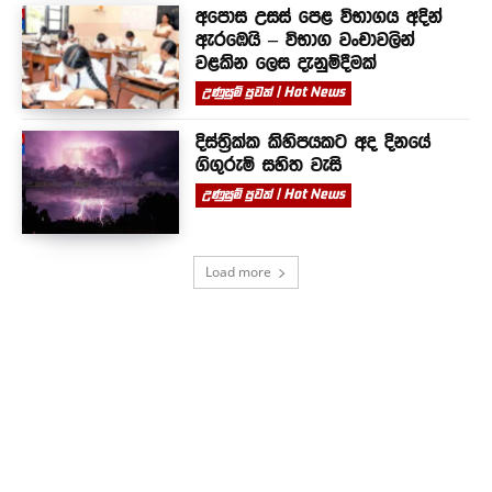
අපොස උසස් පෙළ විභාගය අදින්
ඇරඹෙයි – විභාග වංචාවලින්
වළකින ලෙස දැනුම්දීමක්
උණුසුම් පුවත් | Hot News
දිස්ත්‍රික්ක කිහිපයකට අද දිනයේ
ගිගුරුම් සහිත වැසි
උණුසුම් පුවත් | Hot News
Load more