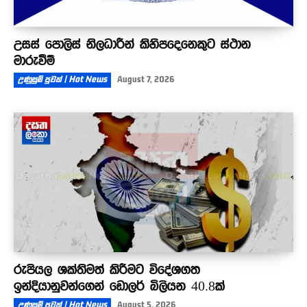
උසස් පොලිස් නිලධාරීන් කිහිපදෙනෙකුට ස්ථාන
මාරුවීම්
උණුසුම් පුවත් | Hot News
August 7, 2026
රුපියල ශක්තිමත් කිරීමට විදේශගත
ඉන්දියානුවන්ගෙන් ඩොලර් බිලියන 40.8ක්
උණුසුම් පුවත් | Hot News
August 5, 2026