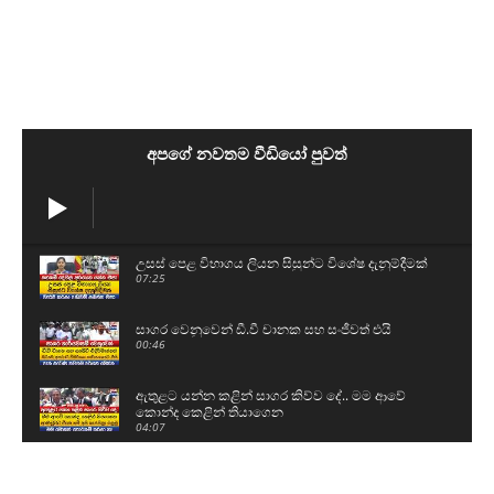
අපගේ නවතම වීඩියෝ පුවත්
උසස් පෙළ විභාගය ලියන සිසුන්ට විශේෂ දැනුම්දීමක්
07:25
සාගර වෙනුවෙන් ඩී.වී චානක සහ සංජීවත් එයි
00:46
ඇතුළට යන්න කළින් සාගර කිව්ව දේ.. මම ආවේ
කොන්ද කෙළින් තියාගෙන
04:07
🔴Breaking News
05:05