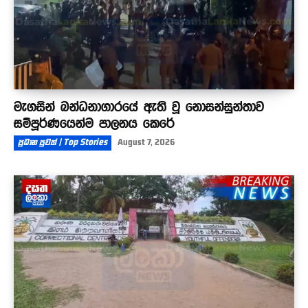
මැගසින් බන්ධනාගාරයේ ඇති වූ නොසන්සුන්තාව
සම්පූර්ණයෙන්ම පාලනය කෙරේ
ප්‍රධාන පුවත් | Top Stories
August 7, 2026