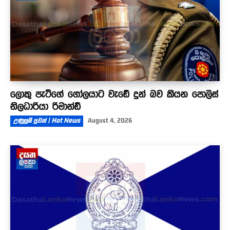
ලොකු පැටීගේ ගෝලයාට වැඩේ දුන් බව කියන පොලිස්
නිලධාරියා රිමාන්ඩ්
උණුසුම් පුවත් | Hot News
August 4, 2026