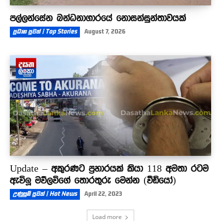
පල්ලන්සේන බන්ධනාගාරයේ නොසන්සුන්තාවයක්
ප්‍රධාන පුවත් | Top Stories
August 7, 2026
Update – අකුරණට ප්‍රහාරයක් කියා 118 අමතා රටම
ඇවිලූ මව්ලවිගේ තොරතුරු මෙන්න (වීඩියෝ)
උණුසුම් පුවත් | Hot News
April 22, 2023
Load more