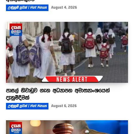
උණුසුම් පුවත් | Hot News
August 4, 2026
පාසල් නිවාඩුව ගැන අධ්‍යාපන අමාත්‍යාංශයෙන්
දැනුම්දීමක්
උණුසුම් පුවත් | Hot News
August 6, 2026