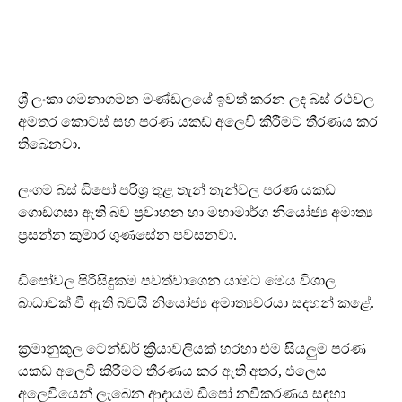
ශ්‍රී ලංකා ගමනාගමන මණ්ඩලයේ ඉවත් කරන ලද බස් රථවල
අමතර කොටස් සහ පරණ යකඩ අලෙවි කිරීමට තීරණය කර
තිබෙනවා.
ලංගම බස් ඩිපෝ පරිශ්‍ර තුළ තැන් තැන්වල පරණ යකඩ
ගොඩගසා ඇති බව ප්‍රවාහන හා මහාමාර්ග නියෝජ්‍ය අමාත්‍ය
ප්‍රසන්න කුමාර ගුණසේන පවසනවා.
ඩිපෝවල පිරිසිදුකම පවත්වාගෙන යාමට මෙය විශාල
බාධාවක් වී ඇති බවයි නියෝජ්‍ය අමාත්‍යවරයා සදහන් කළේ.
ක්‍රමානුකූල ටෙන්ඩර් ක්‍රියාවලියක් හරහා එම සියලුම පරණ
යකඩ අලෙවි කිරීමට තීරණය කර ඇති අතර, එලෙස
අලෙවියෙන් ලැබෙන ආදායම ඩිපෝ නවීකරණය සඳහා