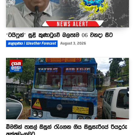
‘ටයිෆූන්’ සුළි කුණාටුවේ බලපෑම 06 වනදා සිට
කාළගුණය | Weather Forecast
August 3, 2026
බීමතින් පාසල් සිසුන් රැගෙන ගිය සිසුසැරියේ රියදුරු
අත්අඩංගුවට