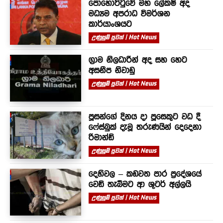
පොහොට්ටුවේ මහ ලේකම් අද
මධ්‍යම අපරාධ විමර්ශන
කාර්යාංශයට
උණුසුම් පුවත් | Hot News
ග්‍රාම නිලධාරීන් අද සහ හෙට
අසනීප නිවාඩු
උණුසුම් පුවත් | Hot News
පූසන්ගේ දිනය දා පූසෙකුට වධ දී
ෆේස්බුක් දැමූ තරුණයින් දෙදෙනා
රිමාන්ඩ්
උණුසුම් පුවත් | Hot News
දෙහිවල – කඩවත පාර ප්‍රදේශයේ
වෙඩි තැබීමට ආ ශූටර් අල්ලයි
උණුසුම් පුවත් | Hot News