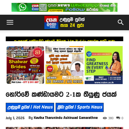
ප්‍රංශයෙන් ඉන්දියාවට ඩොලර් බිලියන 34ක Rafale ප්‍රහාරක ජෙට් යානා
යෝජනාවක්
නෝර්වේ කණ්ඩායමට 2-1ක තියුණු ජයක්
උණුසුම් පුවත් | Hot News
ක්‍රීඩා පුවත් | Sports News
By
Kavika Tharunindu Ashirwad Gamarathne
July 1, 2026
380
0