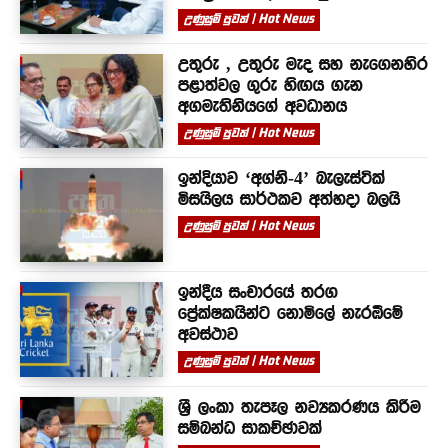
උණුසුම් පුවත් | Hot News
උතුරු , උතුරු මැද සහ නැගෙනහිර
පළාත්වල ගුරු හිඟය ගැන
අගමැතිනියගේ අවධානය
උණුසුම් පුවත් | Hot News
ඉන්දියාව ‘අග්නි-4’ බැලැස්ටික්
මිසයිලය සාර්ථකව අත්හදා බලයි
උණුසුම් පුවත් | Hot News
ඉන්දීය සංචාරයේ තරග
ප්‍රේක්ෂකයින්ට නොමිලේ නැරඹීමේ
අවස්ථාව
උණුසුම් පුවත් | Hot News
ශ්‍රී ලංකා තැපෑල නව්‍යකරණය කිරීම
සම්බන්ධ සාකච්ඡාවක්