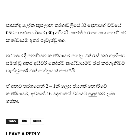
පාපන්දු ලෝක කුසලාන තරගාවලියේ 32 දෙනාගේ වටයේ
05වන තරගය ඊයේ (30) අයිවරි කෝස්ට් රාජ්‍ය සහ නෝර්වේ
කණ්ඩායම් අතර පැවැත්වුණා.
තරගයේ දී නෝර්වේ කණ්ඩායම ගෝල 2ක් රැස් කර ගැනීමට
සමත් වූ අතර අයිවරි කෝස්ට් කණ්ඩායමට රැස් කරගැනීමට
හැකිවුණේ එක් ගෝලයක් පමණයි.
ඒ අනුව තරගයෙන් 2 – 1ක් ලෙස ජයගත් නොර්වේ
කණ්ඩායම, අවසන් 16 දෙනාගේ වටයට සුදුසුකම් ලබා
ගත්තා.
lka
news
TAGS
LEAVE A REPLY