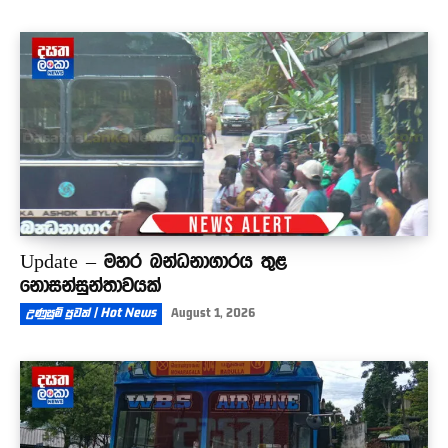
Update – මහර බන්ධනාගාරය තුළ
නොසන්සුන්තාවයක්
උණුසුම් පුවත් | Hot News
August 1, 2026