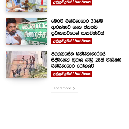
උණුසුම් පුවත් | Hot News
මෙරට බන්ධනාගාර 33හිම
ආරක්ෂාව ගැන ජනපති
ප්‍රධානත්වයෙන් සාකච්ඡාවක්
උණුසුම් පුවත් | Hot News
පල්ලන්සේන බන්ධනාගාරයේ
සිද්ධියෙන් තුවාල ලැබූ 28ක් වැලිකඩ
බන්ධනාගාර රෝහලට
උණුසුම් පුවත් | Hot News
Load more