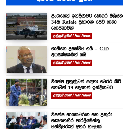
ප්‍රංශයෙන් ඉන්දියාවට ඩොලර් බිලියන
34ක Rafale ප්‍රහාරක ජෙට් යානා
යෝජනාවක්
උණුසුම් පුවත් | Hot News
ශානිගේ උසස්වීම එයි – CID
අධ්‍යක්ෂකමින් යයි
උණුසුම් පුවත් | Hot News
විශේෂ පුහුණුවක් සඳහා මෙරට කිරි
ගොවීන් 19 දෙනෙක් ඉන්දියාවට
උණුසුම් පුවත් | Hot News
විපක්ෂ නායකවරයා සහ උතුරු
නැගෙනහිර පාර්ලිමේන්තු
මන්ත්‍රීවරුන් අතර හමුවක්