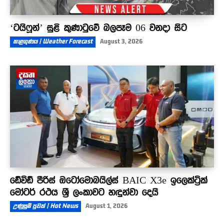
‘ටයිෆූන්’ සුළි කුණාටුවේ බලපෑම 06 වනදා සිට
කාළගුණය | Weather Forecast
August 3, 2026
ඩේවිඩ් පීරිස් ඔටෝමොබයිල්ස් BAIC X3e ඉලෙක්ට්‍රික්
මෝටර් රථය ශ්‍රී ලංකාවට හඳුන්වා දෙයි
උණුසුම් පුවත් | Hot News
August 1, 2026