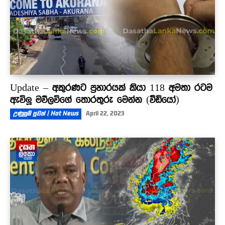
Update – අකුරණට ප්‍රහාරයක් කියා 118 අමතා රටම
ඇවිලූ මව්ලවිගේ තොරතුරු මෙන්න (වීඩියෝ)
උණුසුම් පුවත් | Hot News
April 22, 2023