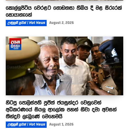
කොල්ලුපිටිය වෙරළට ගොඩගසා තිබිය දී මළ සිරුරක්
සොයාගැනේ
උණුසුම් පුවත් | Hot News
August 2, 2026
හිටපු පොලිස්පති පූජිත් ජයසුන්දර වෙනුවෙන්
අධිකරණයේ සියලු ආලෝක පහන් නිවා දමා අවසන්
තීන්දුව ලැබුණේ මෙහෙමයි
උණුසුම් පුවත් | Hot News
August 1, 2026