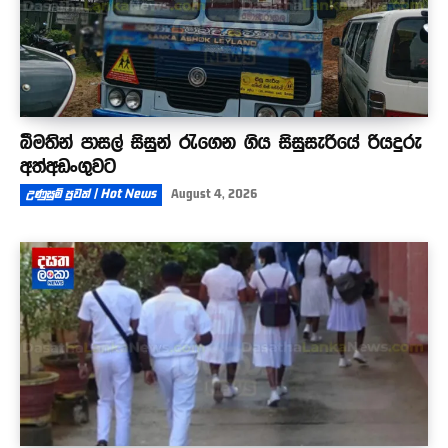
බීමතින් පාසල් සිසුන් රැගෙන ගිය සිසුසැරියේ රියදුරු
අත්අඩංගුවට
උණුසුම් පුවත් | Hot News
August 4, 2026