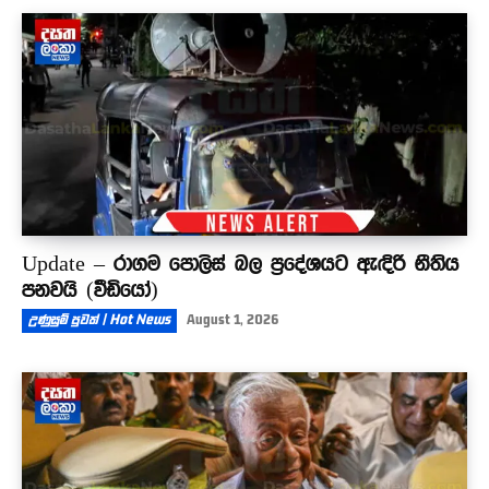
Update – රාගම පොලිස් බල ප්‍රදේශයට ඇඳිරි නීතිය
පනවයි (වීඩියෝ)
උණුසුම් පුවත් | Hot News
August 1, 2026