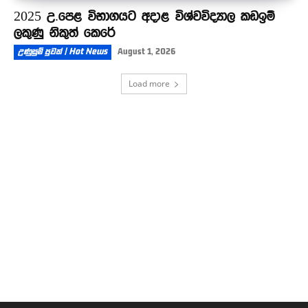
2025 උ.පෙළ විභාගයට අදාළ විශ්වවිද්‍යාල කඩඉම්
ලකුණු නිකුත් කෙරේ
උණුසුම් පුවත් | Hot News
August 1, 2026
Load more