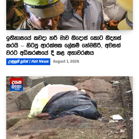
ඉතිහාසයේ කවදා හරි මාව නිදොස් කොට නිදහස්
කරයි – හිටපු ආරක්ෂක ලේකම් හේමසිරි, අවසන්
වරට අධිකරණයේ දී කළ අනාවරණය
උණුසුම් පුවත් | Hot News
August 1, 2026