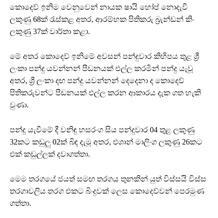
කොදෙව් ඉනිම වෙනුවෙන් නායක ෂායි හෝප් නොදැවී
ලකුණු 68ක් රැස්කළ අතර, ආරම්භක පිතිකරු බ්‍රැන්ඩන් කිං
ලකුණු 37ක් වාර්තා කළා.
මේ අතර කොදෙව් ඉනිමේ අවසන් පන්දුවාර කිහිපය තුළ ශ්‍රී
ලංකා පන්දු යවන්නන් පීඩනයක් එල්ල කරමින් පන්දු යැවූ
අතර, ශ්‍රී ලංකා දඟ පන්දු යවන්නන් දෙදෙනා ද කොදෙව්
පිතිකරුවන්ට පීඩනයක් එල්ල කරන ආකාරය දැක ගත හැකි
වුණා.
පන්දු යැවීමේ දී වනිඳු හසරංග සිය පන්දුවාර 04 තුළ ලකුණු
32කට කඩුලු 02ක් බිඳ දැමූ අතර, එශාන් මාලිංග ලකුණු 26කට
එක් කඩුල්ලක් දවාගත්තා.
මෙම තරගයේ ජයත් සමඟ තරගය තුනකින් යුත් විස්සයි විස්ස
තරගාවලිය තරග එකට බිංදුවක් ලෙස කොදෙව්වන් පෙරමුණ
ගත්තා.