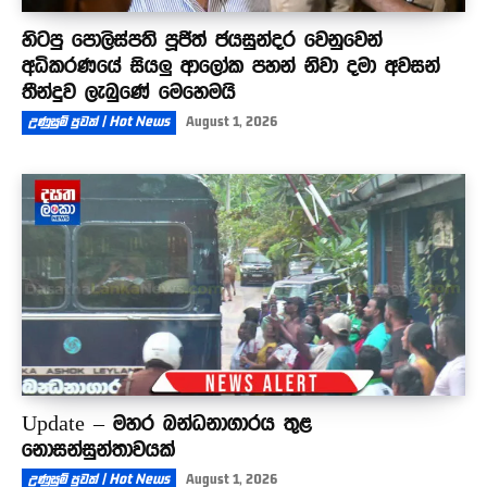
හිටපු පොලිස්පති පූජිත් ජයසුන්දර වෙනුවෙන්
අධිකරණයේ සියලු ආලෝක පහන් නිවා දමා අවසන්
තීන්දුව ලැබුණේ මෙහෙමයි
උණුසුම් පුවත් | Hot News
August 1, 2026
Update – මහර බන්ධනාගාරය තුළ
නොසන්සුන්තාවයක්
උණුසුම් පුවත් | Hot News
August 1, 2026