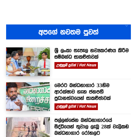
අපගේ නවතම පුවත්
ශ්‍රී ලංකා තැපෑල නව්‍යකරණය කිරීම
සම්බන්ධ සාකච්ඡාවක්
උණුසුම් පුවත් | Hot News
මෙරට බන්ධනාගාර 33හිම
ආරක්ෂාව ගැන ජනපති
ප්‍රධානත්වයෙන් සාකච්ඡාවක්
උණුසුම් පුවත් | Hot News
පල්ලන්සේන බන්ධනාගාරයේ
සිද්ධියෙන් තුවාල ලැබූ 28ක් වැලිකඩ
බන්ධනාගාර රෝහලට