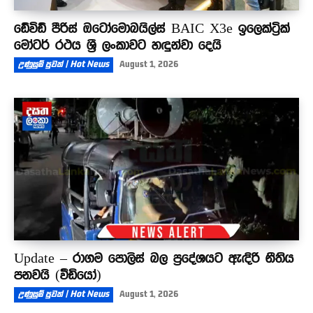
ඩේවිඩ් පීරිස් ඔටෝමොබයිල්ස් BAIC X3e ඉලෙක්ට්‍රික්
මෝටර් රථය ශ්‍රී ලංකාවට හඳුන්වා දෙයි
උණුසුම් පුවත් | Hot News
August 1, 2026
Update – රාගම පොලිස් බල ප්‍රදේශයට ඇඳිරි නීතිය
පනවයි (වීඩියෝ)
උණුසුම් පුවත් | Hot News
August 1, 2026