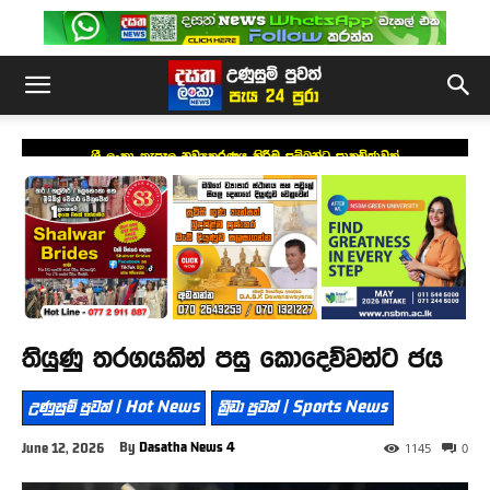
ශ්‍රී ලංකා තැපෑල නව්‍යකරණය කිරීම සම්බන්ධ සාකච්ඡාවක්
තියුණු තරගයකින් පසු කොදෙව්වන්ට ජය
උණුසුම් පුවත් | Hot News
ක්‍රීඩා පුවත් | Sports News
By
Dasatha News 4
June 12, 2026
1145
0