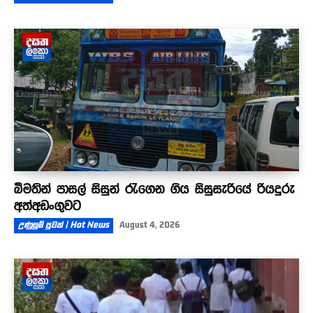
බීමතින් පාසල් සිසුන් රැගෙන ගිය සිසුසැරියේ රියදුරු
අත්අඩංගුවට
උණුසුම් පුවත් | Hot News
August 4, 2026