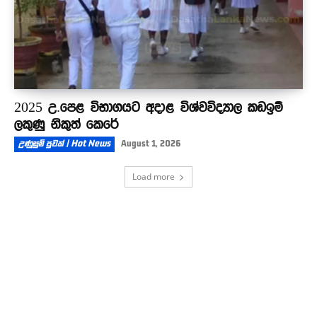
2025 උ.පෙළ විභාගයට අදාළ විශ්වවිද්‍යාල කඩඉම්
ලකුණු නිකුත් කෙරේ
උණුසුම් පුවත් | Hot News
August 1, 2026
Load more