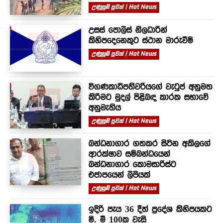
උණුසුම් පුවත් | Hot News
උසස් පොලිස් නිලධාරීන්
කිහිපදෙනෙකුට ස්ථාන මාරුවීම්
උණුසුම් පුවත් | Hot News
විගණකාධිපතිවරියගේ වැටුප් අනුමත
කිරීමට මුදල් පිළිබඳ කාරක සභාවේ
අනුමැතිය
උණුසුම් පුවත් | Hot News
බන්ධනාගාර ගතකර සිටින අකිලගේ
ආරක්ෂාව සම්බන්ධයෙන්
බන්ධනාගාර කොමසාරිස්ට
එජාපයෙන් ලිපියක්
උණුසුම් පුවත් | Hot News
ඉදිරි පැය 36 දීත් ප්‍රදේශ කිහිපයකට
මි. මී 100ක වැසි