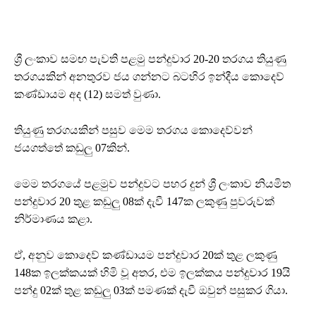
ශ්‍රී ලංකාව සමඟ පැවති පළමු පන්දුවාර 20-20 තරගය තියුණු
තරගයකින් අනතුරව ජය ගන්නට බටහිර ඉන්දීය කොදෙව්
කණ්ඩායම අද (12) සමත් වුණා.
තියුණු තරගයකින් පසුව මෙම තරගය කොදෙව්වන්
ජයගත්තේ කඩුලු 07කින්.
මෙම තරගයේ පළමුව පන්දුවට පහර දුන් ශ්‍රී ලංකාව නියමිත
පන්දුවාර 20 තුළ කඩුලු 08ක් දැවී 147ක ලකුණු පුවරුවක්
නිර්මාණය කළා.
ඒ, අනුව කොදෙව් කණ්ඩායම පන්දුවාර 20ක් තුළ ලකුණු
148ක ඉලක්කයක් හිමි වූ අතර, එම ඉලක්කය පන්දුවාර 19යි
පන්දු 02ක් තුළ කඩුලු 03ක් පමණක් දැවී ඔවුන් පසුකර ගියා.