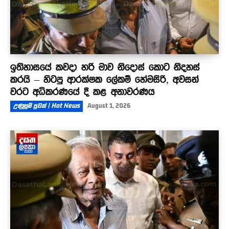
ඉතිහාසයේ කවදා හරි මාව නිදොස් කොට නිදහස්
කරයි – හිටපු ආරක්ෂක ලේකම් හේමසිරි, අවසන්
වරට අධිකරණයේ දී කළ අනාවරණය
උණුසුම් පුවත් | Hot News
August 1, 2026