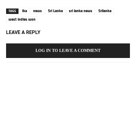
lka
news
Sri Lanka
sri lanka news
Srilanka
TAGS
west indies won
LEAVE A REPLY
LOG IN TO LEAVE A COMMENT