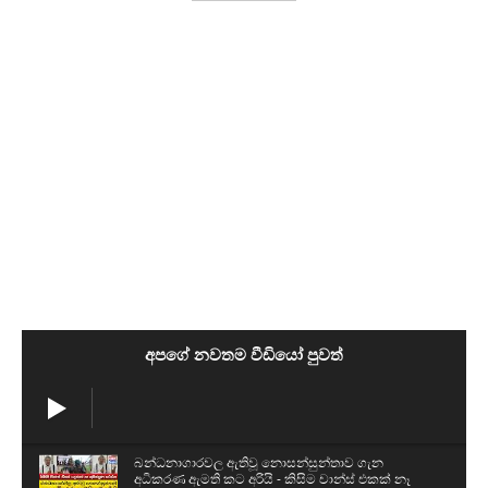
අපගේ නවතම වීඩියෝ පුවත්
බන්ධනාගාරවල ඇතිවූ නොසන්සුන්තාව ගැන
අධිකරණ ඇමති කට අරියි - කිසිම චාන්ස් එකක් නෑ