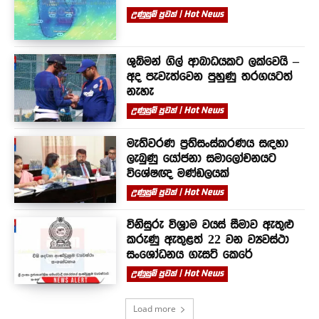
උණුසුම් පුවත් | Hot News
ශුබ්මන් ගිල් ආබාධයකට ලක්වෙයි –
අද පැවැත්වෙන පුහුණු තරගයටත්
නැහැ
උණුසුම් පුවත් | Hot News
මැතිවරණ ප්‍රතිසංස්කරණය සඳහා
ලැබුණු යෝජනා සමාලෝචනයට
විශේෂඥ මණ්ඩලයක්
උණුසුම් පුවත් | Hot News
විනිසුරු විශ්‍රාම වයස් සීමාව ඇතුළු
කරුණු ඇතුළත් 22 වන ව්‍යවස්ථා
සංශෝධනය ගැසට් කෙරේ
උණුසුම් පුවත් | Hot News
Load more