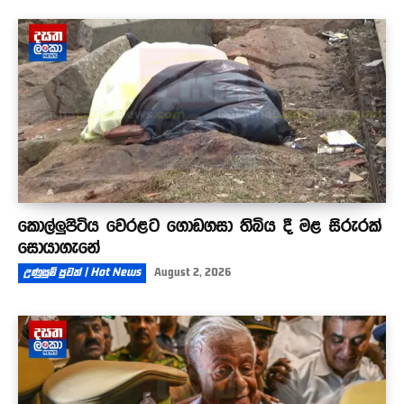
කොල්ලුපිටිය වෙරළට ගොඩගසා තිබිය දී මළ සිරුරක්
සොයාගැනේ
උණුසුම් පුවත් | Hot News
August 2, 2026