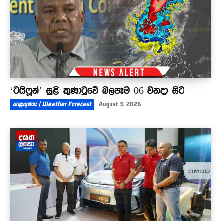
‘ටයිෆූන්’ සුළි කුණාටුවේ බලපෑම 06 වනදා සිට
කාළගුණය | Weather Forecast
August 3, 2026