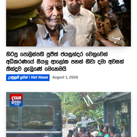
හිටපු පොලිස්පති පූජිත් ජයසුන්දර වෙනුවෙන්
අධිකරණයේ සියලු ආලෝක පහන් නිවා දමා අවසන්
තීන්දුව ලැබුණේ මෙහෙමයි
උණුසුම් පුවත් | Hot News
August 1, 2026