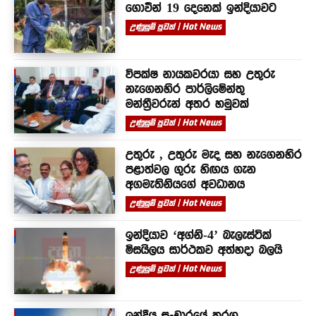
ගොවීන් 19 දෙනෙක් ඉන්දියාවට
උණුසුම් පුවත් | Hot News
විපක්ෂ නායකවරයා සහ උතුරු
නැගෙනහිර පාර්ලිමේන්තු
මන්ත්‍රීවරුන් අතර හමුවක්
උණුසුම් පුවත් | Hot News
උතුරු , උතුරු මැද සහ නැගෙනහිර
පළාත්වල ගුරු හිඟය ගැන
අගමැතිනියගේ අවධානය
උණුසුම් පුවත් | Hot News
ඉන්දියාව ‘අග්නි-4’ බැලැස්ටික්
මිසයිලය සාර්ථකව අත්හදා බලයි
උණුසුම් පුවත් | Hot News
ඉන්දීය සංචාරයේ තරග