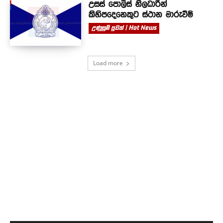
උසස් පොලිස් නිලධාරීන්
කිහිපදෙනෙකුට ස්ථාන මාරුවීම්
උණුසුම් පුවත් | Hot News
Load more