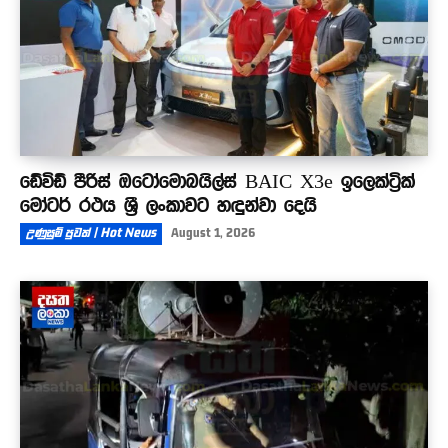
ඩේවිඩ් පීරිස් ඔටෝමොබයිල්ස් BAIC X3e ඉලෙක්ට්‍රික්
මෝටර් රථය ශ්‍රී ලංකාවට හඳුන්වා දෙයි
උණුසුම් පුවත් | Hot News
August 1, 2026