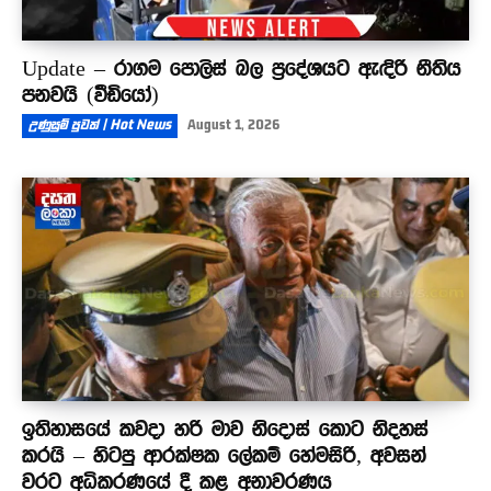
Update – රාගම පොලිස් බල ප්‍රදේශයට ඇඳිරි නීතිය
පනවයි (වීඩියෝ)
උණුසුම් පුවත් | Hot News
August 1, 2026
ඉතිහාසයේ කවදා හරි මාව නිදොස් කොට නිදහස්
කරයි – හිටපු ආරක්ෂක ලේකම් හේමසිරි, අවසන්
වරට අධිකරණයේ දී කළ අනාවරණය