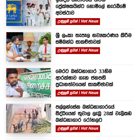
ප්‍රේක්ෂකයින්ට නොමිලේ නැරඹීමේ
අවස්ථාව
උණුසුම් පුවත් | Hot News
ශ්‍රී ලංකා තැපෑල නව්‍යකරණය කිරීම
සම්බන්ධ සාකච්ඡාවක්
උණුසුම් පුවත් | Hot News
මෙරට බන්ධනාගාර 33හිම
ආරක්ෂාව ගැන ජනපති
ප්‍රධානත්වයෙන් සාකච්ඡාවක්
උණුසුම් පුවත් | Hot News
පල්ලන්සේන බන්ධනාගාරයේ
සිද්ධියෙන් තුවාල ලැබූ 28ක් වැලිකඩ
බන්ධනාගාර රෝහලට
උණුසුම් පුවත් | Hot News