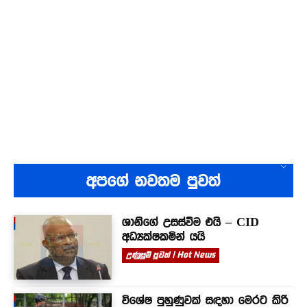
අපගේ නවතම පුවත්
ශානිගේ උසස්වීම එයි – CID
අධ්‍යක්ෂකමින් යයි
උණුසුම් පුවත් | Hot News
විශේෂ පුහුණුවක් සඳහා මෙරට කිරි