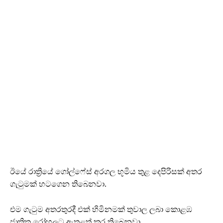
ඊයේ රාත්‍රියේ ගෝල්ෆේස් අරගල භූමිය තුළ දෙපිරිසක් අතර
ගැටුමක් හටගෙන තිබෙනවා.
එම ගැටුම අතරතුරදී එක් හිමිනමක් තුවාල ලබා කොළඹ
ජාතික රෝහලට ඇතුළත් කර තිබෙනවා.