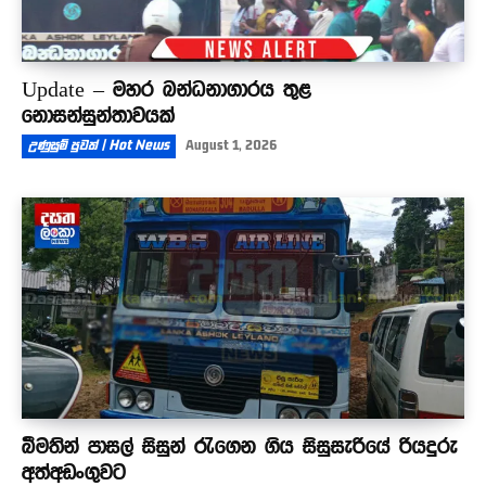
Update – මහර බන්ධනාගාරය තුළ
නොසන්සුන්තාවයක්
උණුසුම් පුවත් | Hot News
August 1, 2026
බීමතින් පාසල් සිසුන් රැගෙන ගිය සිසුසැරියේ රියදුරු
අත්අඩංගුවට