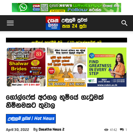
ශානිගේ උසස්වීම එයි – CID අධ්‍යක්ෂකමින් යයි
ගෝල්ෆේස් අරගල භූමියේ ගැටුමක්
හිමිනමකට තුවාල
උණුසුම් පුවත් | Hot News
By
Dasatha News 2
April 30, 2022
4142
1