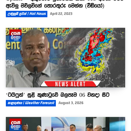
ඇවිලූ මව්ලවිගේ තොරතුරු මෙන්න (වීඩියෝ)
උණුසුම් පුවත් | Hot News
April 22, 2023
‘ටයිෆූන්’ සුළි කුණාටුවේ බලපෑම 06 වනදා සිට
කාළගුණය | Weather Forecast
August 3, 2026