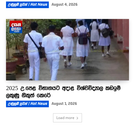
උණුසුම් පුවත් | Hot News
August 4, 2026
2025 උ.පෙළ විභාගයට අදාළ විශ්වවිද්‍යාල කඩඉම්
ලකුණු නිකුත් කෙරේ
උණුසුම් පුවත් | Hot News
August 1, 2026
Load more