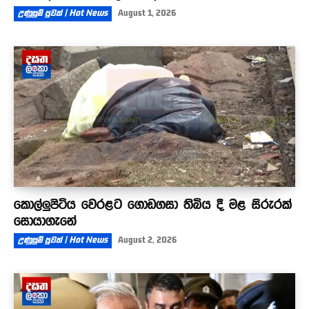
උණුසුම් පුවත් | Hot News
August 1, 2026
කොල්ලුපිටිය වෙරළට ගොඩගසා තිබිය දී මළ සිරුරක්
සොයාගැනේ
උණුසුම් පුවත් | Hot News
August 2, 2026