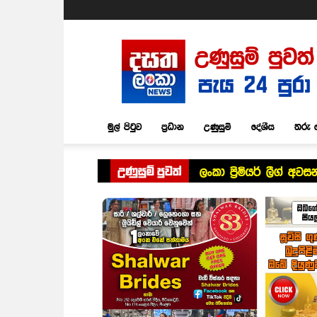
Dasatha
Lanka
News
මුල් පිටුව
ප්‍රධාන
උණුසුම්
දේශීය
තරු 
උණුසුම් පුවත්
ලංකා ප්‍රිමියර් ලීග