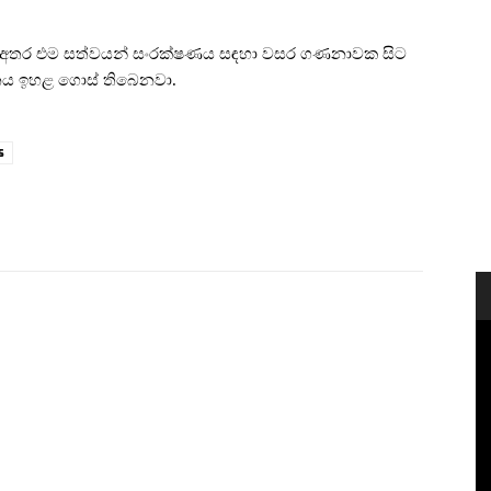
ිටින අතර එම සත්වයන් සංරක්ෂණය සඳහා වසර ගණනාවක සිට
නය ඉහළ ගොස් තිබෙනවා.
s