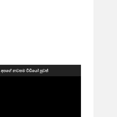
අපගේ නවතම වීඩියෝ පුවත්