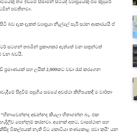
ේ ගොවියෙකු තම ඉඩමේ සීසාමින් සිටියදී ව්‍යාඝ්‍රයෙකු එම කුඹුරේ
ෙමින් පවතිනවා.
සිටි බව දැක දැකත් ව්‍යාඝ්‍රයා නිැල්ලේ සැරි සරන ආකාරයයි ඒ
විටර් සටහන් තබමින් ප්‍රකාශකර ඇත්තේ වන සතුන්ටත්
ථ වන බවයි.
ි ප්‍රමාණයක් සහ ලයික් 2,000කට වඩා රැස් කරගෙන
දීමේ සිදුවීම් පසුගිය සමයේ අවස්ථා කිහිපයකදී ම වාර්තා
ණේ “හිනාවෙන්නද අඬන්නද කියලා හිතාගන්න බෑ. එක
හැදිලිව පෙන්නුම් කරනවා. අනෙක් අතට, වාසස්ථාන සහ
ක්. ‘කිසිදු විකල්පයක් නැති විට කොටියා තණකොළ පවා කයි’ යන