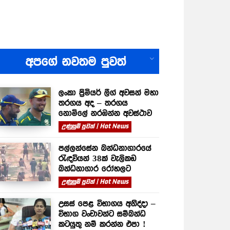
All
අපගේ නවතම පුවත්
ලංකා ප්‍රිමියර් ලීග් අවසන් මහා
තරගය අද – තරගය
නොමිලේ නරඹන්න අවස්ථාව
උණුසුම් පුවත් | Hot News
පල්ලන්සේන බන්ධනාගාරයේ
රැඳවියන් 38ක් වැලිකඩ
බන්ධනාගාර රෝහලට
උණුසුම් පුවත් | Hot News
උසස් පෙළ විභාගය අනිද්දා –
විභාග වංචාවන්ට සම්බන්ධ
කටයුතු නම් කරන්න එපා !