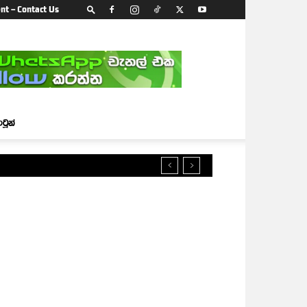
nt – Contact Us
ාටූන්