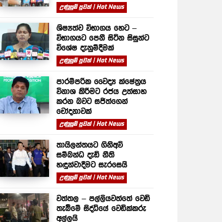
උණුසුම් පුවත් | Hot News
ශිෂ්‍යත්ව විභාගය හෙට –
විභාගයට පෙනී සිටින සිසුන්ට
විශේෂ දැනුම්දීමක්
උණුසුම් පුවත් | Hot News
පාරම්පරික වෛද්‍ය ක්ෂේත්‍රය
විනාශ කිරීමට රජය උත්සාහ
කරන බවට සජිත්ගෙන්
චෝදනාවක්
උණුසුම් පුවත් | Hot News
තායිලන්තයට ගිනිඅවි
සම්බන්ධ දැඩි නීති
හඳුන්වාදීමට සැරසෙයි
උණුසුම් පුවත් | Hot News
වත්තල – පල්ලියවත්තේ වෙඩි
තැබීමේ සිද්ධියේ වෙඩික්කරු
අල්ලයි