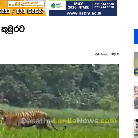
් කුඹුරට
6490
0