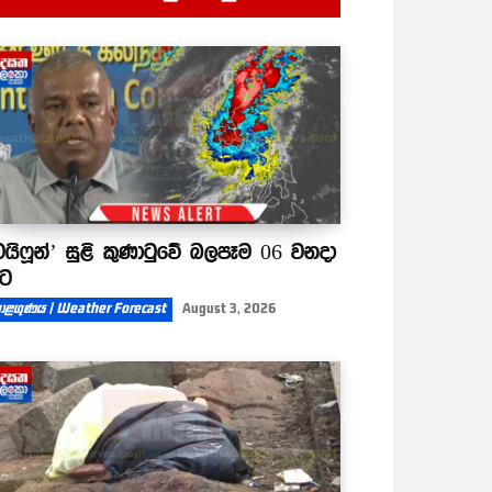
දෙනවා
ටයිෆූන්’ සුළි කුණාටුවේ බලපෑම 06 වනදා
ිට
ාළගුණය | Weather Forecast
August 3, 2026