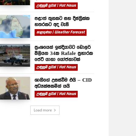
උණුසුම් පුවත් | Hot News
පළාත් තුනකට සහ දිස්ත්‍රික්ක
හතරකට අද වැසි
කාළගුණය | Weather Forecast
ප්‍රංශයෙන් ඉන්දියාවට ඩොලර්
බිලියන 34ක Rafale ප්‍රහාරක
ජෙට් යානා යෝජනාවක්
උණුසුම් පුවත් | Hot News
ශානිගේ උසස්වීම එයි – CID
අධ්‍යක්ෂකමින් යයි
උණුසුම් පුවත් | Hot News
Load more