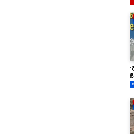
‘
ස
ක