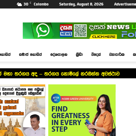
C
30
Colombo
Saturday, August 8, 2026
Advertiseme
ගොසිප්
සමාජ ගොසිප්
දේශපාලන
ක්‍රීඩා
විදෙස්
ව්‍යාපාරික
ක
් අවසන් මහා තරගය අද – තරගය නොමිලේ නරඹන්න අවස්ථාව