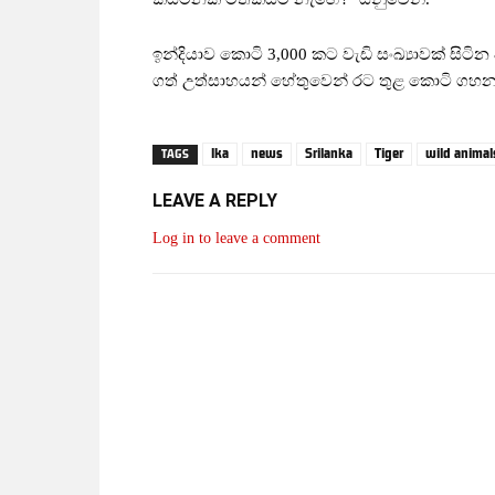
ඉන්දියාව කොටි 3,000 කට වැඩි සංඛ්‍යාවක් ස
ගත් උත්සාහයන් හේතුවෙන් රට තුළ කොටි ගහ
lka
news
Srilanka
Tiger
wild animal
TAGS
LEAVE A REPLY
Log in to leave a comment