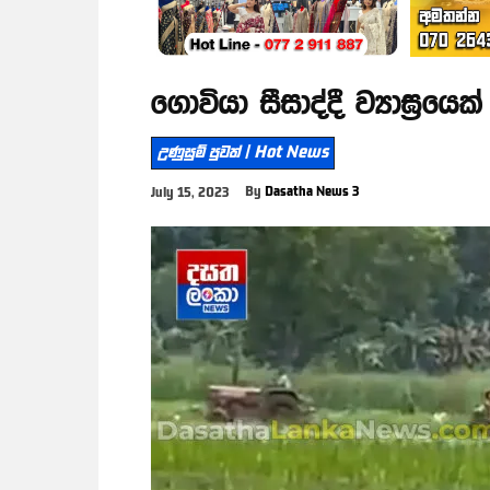
ගොවියා සීසාද්දී ව්‍යාඝ්‍රයෙක
උණුසුම් පුවත් | Hot News
By
Dasatha News 3
July 15, 2023