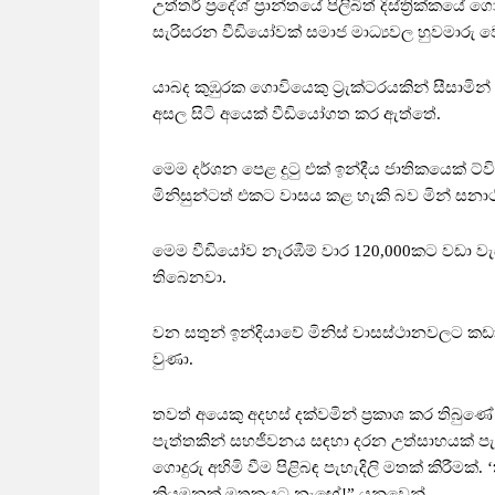
උත්තර් ප්‍රදේශ් ප්‍රාන්තයේ පිලිබිත් දිස්ත්‍රික්කය
සැරිසරන වීඩියෝවක් සමාජ මාධ්‍යවල හුවමාරු ව
යාබද කුඹුරක ගොවියෙකු ට්‍රැක්ටරයකින් සීසාමින් 
අසල සිටි අයෙක් වීඩියෝගත කර ඇත්තේ.
මෙම දර්ශන පෙළ දුටු එක් ඉන්දීය ජාතිකයෙක් ට්
මිනිසුන්ටත් එකට වාසය කළ හැකි බව මින් සනා
මෙම වීඩියෝව නැරඹීම් වාර 120,000කට වඩා වැඩ
තිබෙනවා.
වන සතුන් ඉන්දියාවේ මිනිස් වාසස්ථානවලට කඩාවැ
වුණා.
තවත් අයෙකු අදහස් දක්වමින් ප්‍රකාශ කර තිබු
පැත්තකින් සහජීවනය සඳහා දරන උත්සාහයක් පැ
ගොදුරු අහිමි වීම පිළිබඳ පැහැදිලි මතක් කිරීම
කියමනක් මතකයට නැඟේ!” යනුවෙන්.