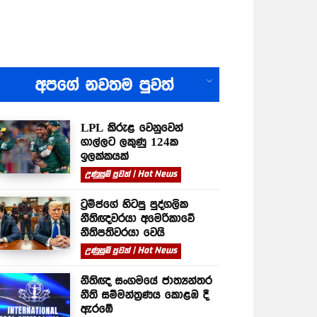
All
අපගේ නවතම පුවත්
LPL කිරුළ වෙනුවෙන්
ගාල්ලට ලකුණු 124ක
ඉලක්කයක්
උණුසුම් පුවත් | Hot News
ට්‍රම්ප්ගේ හිටපු පුද්ගලික
නීතිඥවරයා අමෙරිකාවේ
නීතිපතිවරයා වෙයි
උණුසුම් පුවත් | Hot News
නීතිඥ සංගමයේ ජාත්‍යන්තර
නීති සම්මන්ත්‍රණය කොළඹ දී
ඇරඹේ