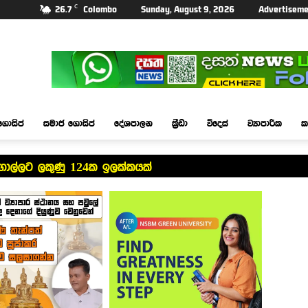
C
26.7
Colombo
Sunday, August 9, 2026
Advertiseme
ගොසිප්
සමාජ ගොසිප්
දේශපාලන
ක්‍රීඩා
විදෙස්
ව්‍යාපාරික
ක
ගාල්ලට ලකුණු 124ක ඉලක්කයක්