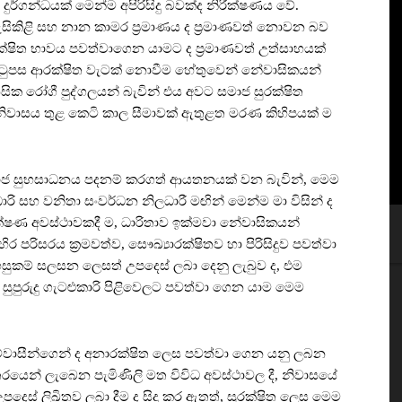
ුර්ගන්ධයක් මෙන්ම අපිරිසිදු බවක්ද නිරීක්ෂණය වේ.
කිළි සහ නාන කාමර ප්‍රමාණය ද ප්‍රමාණවත් නොවන බව
්ෂිත භාවය පවත්වාගෙන යාමට ද ප්‍රමාණවත් උත්සාහයක්
ිටුපස ආරක්ෂිත වැටක් නොවීම හේතුවෙන් නේවාසිකයන්
ික රෝගී පුද්ගලයන් බැවින් එය අවට සමාජ සුරක්ෂිත
නිවාසය තුළ කෙටි කාල සීමාවක් ඇතුළත මරණ කිහිපයක් ම
ාජ සුභසාධනය පදනම් කරගත් ආයතනයක් වන බැවින්, මෙම
රි සහ වනිතා සංවර්ධන නිලධාරී මඟින් මෙන්ම මා විසින් ද
ීක්ෂණ අවස්ථාවකදී ම, ධාරිතාව ඉක්මවා නේවාසිකයන්
 පරිසරය ක්‍රමවත්ව, සෞඛ්‍යාරක්ෂිතව හා පිරිසිදුව පවත්වා
ුකම් සලසන ලෙසත් උපදෙස් ලබා දෙනු ලැබුව ද, එම
ුපුරුදු ගැටළුකාරි පිළිවෙලට පවත්වා ගෙන යාම මෙම
ගම්වාසීන්ගෙන් ද අනාරක්ෂිත ලෙස පවත්වා ගෙන යනු ලබන
යෙන් ලැබෙන පැමිණිලි මත විවිධ අවස්ථාවල දී, නිවාසයේ
පදෙස් ලිඛිතව ලබා දීම ද සිදු කර ඇතත්, සුරක්ෂිත ලෙස මෙම