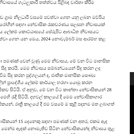
සයේ ගැටලුකාරී තත්ත්වය පිළිබඳ වාර්තා කිරීම
 ග්‍රාම නිලධාරී වසමේ පවත්වා ගෙන යනු ලබන මව්පිය
රෝගීන් සඳහා නේවාසික රැකවරණය සලසන නිවාසයක්
දේශීය ලේකම් කොට්ඨාසයේ සේරුපිට ආබාධිත නිවාසයට
වත්වා ගෙන යන මෙය, 2024 නොවැම්බර් මස ආරම්භ කළ
හා පමණක් වෙන් වුණු මෙම නිවාසය, මේ වන විට මානසික
 සිදු කරයි. මෙම නිවාසය සම්බන්ධයෙන් සිදු කරන ලද
වීම සිදු කරන පුද්ගලයන් ද, ජාතික මානසික සෞඛ්‍ය
වලින් ප්‍රාදේශීය ලේකම් කාර්යාල හරහා යොමු කරන
කව සිටියි. ඒ අනුව, මේ වන විට කාන්තා නේවාසිකයන් 28
ෙහි රැදී සිටියි. දහවල් කාලයේ දී මෙම නේවාසිකාගාර
ිකයන්, රාත්‍රී කාලයේ දී එම වසමේ ම කුළී පදනම මත ලබාගත්
වාසිකයන් 15 දෙනෙකු සඳහා පමණක් වන අතර, එකම ඇඳ
මෙන්ම ඇඳක් නොමැතිව සිටින නේවාසිකයන්ද නිවාසය තුළ