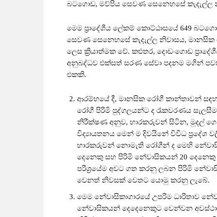
බටගොඩ, මව්පිය සෙවණ සෙනෙහසේ කැදැල්ල නිවා
මෙම ප්‍රාදේශීය ලේකම් කොට්ඨාසයේ 649 බටගොඩ
සෙවණ සෙනෙහසේ කැදැල්ල නිවාසය, මානසික 
ලෙස ක්‍රියාත්මක වේ. කළුතර, දොඩංගොඩ ප්‍රා
අනුබද්ධව එක්සත් සරණ සේවා පදනම මගින් ප
එකකි.
ආරම්භයේ දී, මානසික රෝගී කාන්තාවන් සඳ
රෝගී පිරිමි පුද්ගලයන්ට ද රැකවරණය සැලසීම
නිරීක්ෂණ අනුව, භාරකරුවන් සිටින, මුදල් ගෙ
විද්‍යායතනය මෙන් ම දිවයිනේ විවිධ ප්‍රදේශ 
භාරකරුවන් නොමැති රෝගීන් ද මෙහි නේවාසි
දෙනෙකු සහ පිරිමි නේවාසිකයන් 20 දෙනෙකු ම
පරිශ්‍රයේම අවට ගත කරනු ලබන පිරිමි නේවාස
වෙනත් නිවසක් වෙතට යොමු කරනු ලැබේ.
මෙම නේවාසිකාගාරයේ උපරිම ධාරිතාව නේ
නේවාසිකයන් දෙදෙනෙකුට වෙන්වන අවස්ථා 