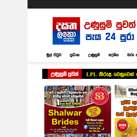
Dasatha
Lanka
News
මුල් පිටුව
ප්‍රධාන
උණුසුම්
දේශීය
තරු 
උණුසුම් පුවත්
LPL කිරුළ වෙනුවෙන් 