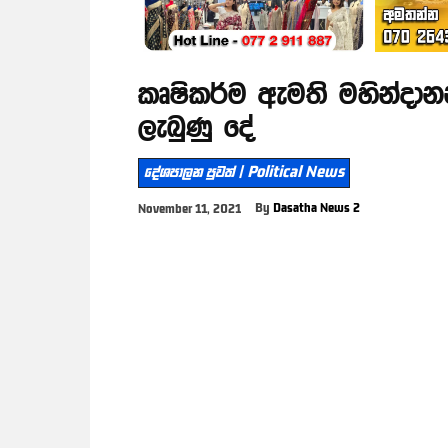
කෘෂිකර්ම ඇමති මහින්දා
ලැබුණු දේ
දේශපාලන පුවත් | Political News
By
Dasatha News 2
November 11, 2021