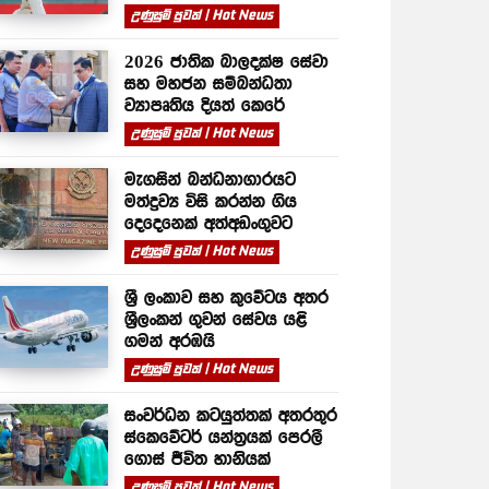
උණුසුම් පුවත් | Hot News
2026 ජාතික බාලදක්ෂ සේවා
සහ මහජන සම්බන්ධතා
ව්‍යාපෘතිය දියත් කෙරේ
උණුසුම් පුවත් | Hot News
මැගසින් බන්ධනාගාරයට
මත්ද්‍රව්‍ය විසි කරන්න ගිය
දෙදෙනෙක් අත්අඩංගුවට
උණුසුම් පුවත් | Hot News
ශ්‍රී ලංකාව සහ කුවේටය අතර
ශ්‍රීලංකන් ගුවන් සේවය යළි
ගමන් අරඹයි
උණුසුම් පුවත් | Hot News
සංවර්ධන කටයුත්තක් අතරතුර
ස්කෙවේටර් යන්ත්‍රයක් පෙරලී
ගොස් ජීවිත හානියක්
උණුසුම් පුවත් | Hot News