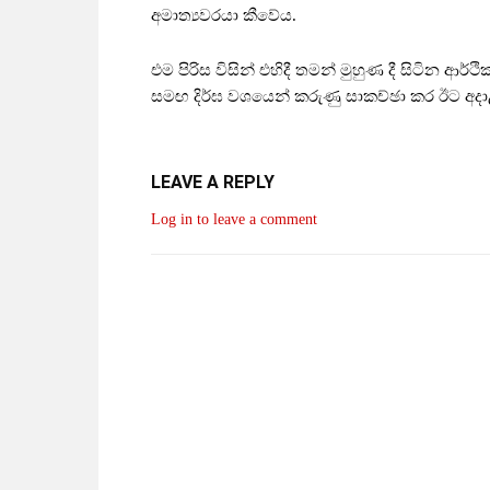
අමාත්‍යවරයා කීවේය.
එම පිරිස විසින් එහිදී තමන් මුහුණ දී සිටින ආර
සමඟ දිර්ඝ වශයෙන් කරුණු සාකච්ඡා ක⁣ර ඊට අදා
LEAVE A REPLY
Log in to leave a comment