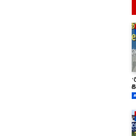
‘
ස
ක