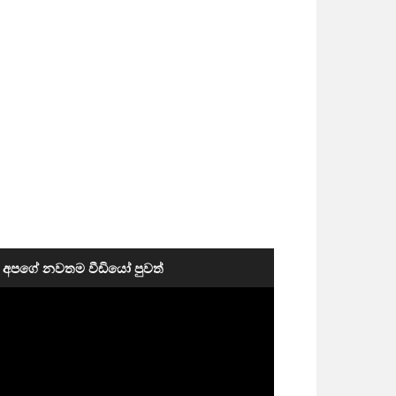
අපගේ නවතම වීඩියෝ පුවත්