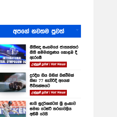
All
අපගේ නවතම පුවත්
නීතිඥ සංගමයේ ජාත්‍යන්තර
නීති සම්මන්ත්‍රණය කොළඹ දී
ඇරඹේ
උණුසුම් පුවත් | Hot News
දුරදිග ගිය බහින් බස්වීමක්
නිසා 77 හැවිරිදි අයෙක්
ජීවිතක්ෂයට
උණුසුම් පුවත් | Hot News
සායි සුදර්ශන්ටත් ශ්‍රී ලංකාව
සමඟ ටෙස්ට් තරගාවලිය
අහිමි වෙයි