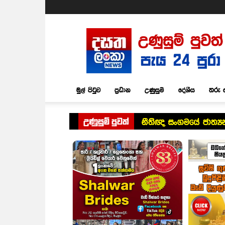
Dasatha
Lanka
News
මුල් පිටුව
ප්‍රධාන
උණුසුම්
දේශීය
තරු 
උණුසුම් පුවත්
නීතිඥ සංගමයේ ජාත්‍ය