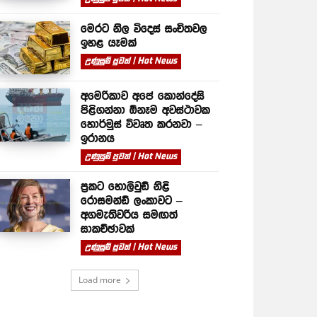
මෙරට නිල විදෙස් සංචිතවල
ඉහළ යෑමක්
උණුසුම් පුවත් | Hot News
අමෙරිකාව අපේ කොන්දේසි
පිළිගන්නා ඕනෑම අවස්ථාවක
හොර්මුස් විවෘත කරනවා –
ඉරානය
උණුසුම් පුවත් | Hot News
ප්‍රකට හොලිවුඩ් නිළි
රොසමන්ඩ් ලංකාවට –
අගමැතිවරිය සමඟත්
සාකච්ඡාවක්
උණුසුම් පුවත් | Hot News
Load more