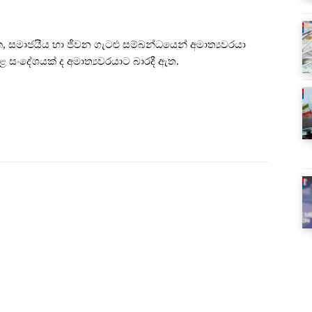
්ථික, සමාජයීය හා ජීවන ගැටළු සම්බන්ධයෙන් අමාත්‍යවරයා
ළ සංදේශයක් ද අමාත්‍යවරයාට බාරදී ඇත.