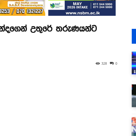
නන්දගෙන් උතුරේ තරුණයන්ට
328
0