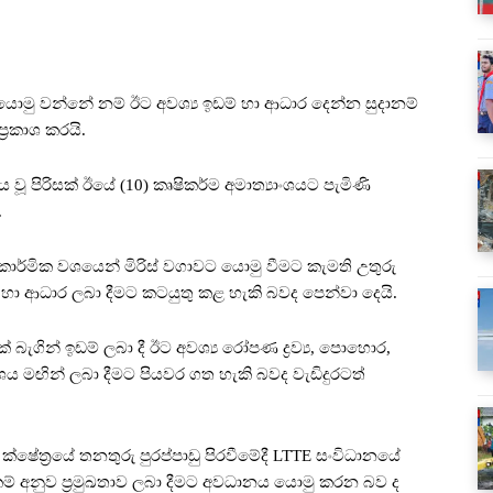
යොමු වන්නේ නම් ඊට අවශ්‍ය ඉඩම් හා ආධාර දෙන්න සුදානම්
්‍රකාශ කරයි.
ූ පිරිසක් ඊයේ (10) කෘෂිකර්ම අමාත්‍යාංශයට පැමිණි
.
ිකාර්මික වශයෙන් මිරිස් වගාවට යොමු වීමට කැමති උතුරු
හා ආධාර ලබා දීමට කටයුතු කළ හැකි බවද පෙන්වා දෙයි.
බැගින් ඉඩම් ලබා දී ඊට අවශ්‍ය රෝපණ ද්‍රව්‍ය, පොහොර,
ශය මඟින් ලබා දීමට පියවර ගත හැකි බවද වැඩිදුරටත්
ෂේත්‍රයේ තනතුරු පුරප්පාඩු පිරවීමේදී LTTE සංවිධානයේ
ුකම් අනුව ප්‍රමුඛතාව ලබා දීමට අවධානය යොමු කරන බව ද