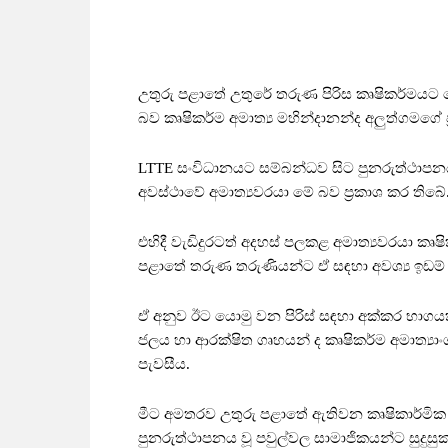
උතුරු පළාතේ උතුරේ තරුණ පිරිස කෘෂිකර්මයට 
බව කෘෂිකර්ම අමාත්‍ය මහින්දානන්ද අලුත්ගමගේ ප
LTTE සංවිධානයට සම්බන්ධව සිට පුනරුත්ථාපනය ව
අවස්ථාවේ අමාත්‍යවරයා මේ බව ප්‍රකාශ කර තිබේ
එහිදී වැඩිදුරටත් අදහස් පලකළ අමාත්‍යවරයා කෘෂ
පළාතේ තරුණ තරුණියන්ට ඒ සඳහා අවශ්‍ය ඉඩම් 
ඒ අනුව ඊට යොමු වන පිරිස් සඳහා අක්කර භාගයක් 
ජලය හා ආරක්ෂිත ගෘහයන් ද කෘෂිකර්ම අමාත්‍යාං
පැවසීය.
මීට අමතරව උතුරු පළාතේ ඇතිවන කෘෂිකාර්මික ක්
පුනරුත්ථාපනය වූ පවුල්වල සාමාජිකයන්ට සුදුස