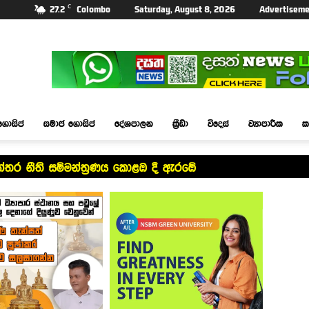
C
27.2
Colombo
Saturday, August 8, 2026
Advertiseme
ගොසිප්
සමාජ ගොසිප්
දේශපාලන
ක්‍රීඩා
විදෙස්
ව්‍යාපාරික
ක
න්තර නීති සම්මන්ත්‍රණය කොළඹ දී ඇරඹේ