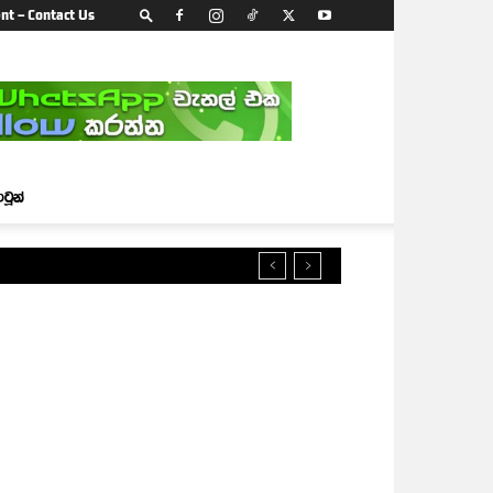
nt – Contact Us
ාටූන්