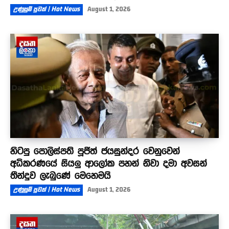
උණුසුම් පුවත් | Hot News
August 1, 2026
හිටපු පොලිස්පති පූජිත් ජයසුන්දර වෙනුවෙන්
අධිකරණයේ සියලු ආලෝක පහන් නිවා දමා අවසන්
තීන්දුව ලැබුණේ මෙහෙමයි
උණුසුම් පුවත් | Hot News
August 1, 2026