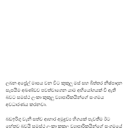
ලබන අප්‍රේල් මාසය වන විට කුකුලු මස් සහ බිත්තර නිෂ්පාදන
සැපයීම අඛණ්ඩව පවත්වාගෙන යාම අභියෝගයක් වී ඇති
බවට සමස්ථ ලංකා කුකුලු ව්‍යාපාරිකයින්ගේ සංගමය
අවධාරණය කරනවා.
බඩඉරිගු වැනි සත්ව ආහාර අමුද්‍රව්‍ය හිගයක් පැවතීම ඊට
හේතුව බවයි සමස්ථ ලංකා කුකුලු ව්‍යාපාරිකයින්ගේ සංගමයේ