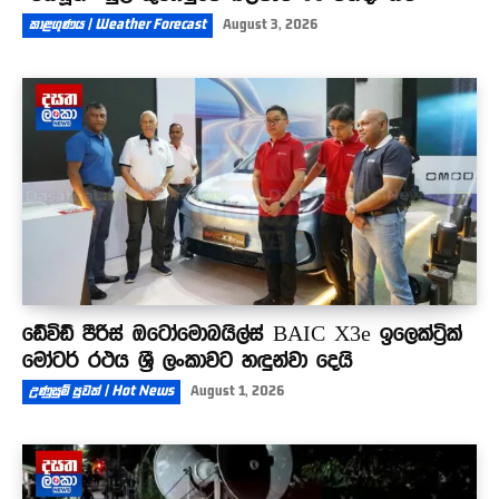
කාළගුණය | Weather Forecast
August 3, 2026
ඩේවිඩ් පීරිස් ඔටෝමොබයිල්ස් BAIC X3e ඉලෙක්ට්‍රික්
මෝටර් රථය ශ්‍රී ලංකාවට හඳුන්වා දෙයි
උණුසුම් පුවත් | Hot News
August 1, 2026