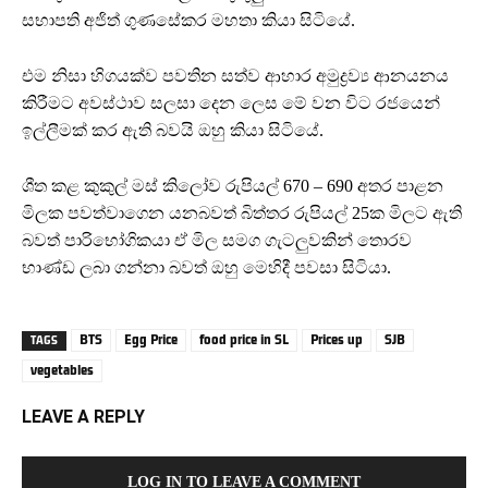
සභාපති අජිත් ගුණසේකර මහතා කියා සිටියේ.
එම නිසා හිගයක්ව පවතින සත්ව ආහාර අමුද්‍රව්‍ය ආනයනය
කිරීමට අවස්ථාව සලසා දෙන ලෙස මේ වන විට රජයෙන්
ඉල්ලීමක් කර ඇති බවයි ඔහු කියා සිටියේ.
ශීත කළ කුකුල් මස් කිලෝව රුපියල් 670 – 690 අතර පාළන
මිලක පවත්වාගෙන යනබවත් බිත්තර රුපියල් 25ක මිලට ඇති
බවත් පාරිභෝගිකයා ඒ මිල සමග ගැටලුවකින් තොරව
භාණ්ඩ ලබා ගන්නා බවත් ඔහු මෙහිදී පවසා සිටියා.
BTS
Egg Price
food price in SL
Prices up
SJB
TAGS
vegetables
LEAVE A REPLY
LOG IN TO LEAVE A COMMENT