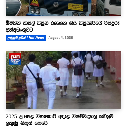
බීමතින් පාසල් සිසුන් රැගෙන ගිය සිසුසැරියේ රියදුරු
අත්අඩංගුවට
උණුසුම් පුවත් | Hot News
August 4, 2026
2025 උ.පෙළ විභාගයට අදාළ විශ්වවිද්‍යාල කඩඉම්
ලකුණු නිකුත් කෙරේ