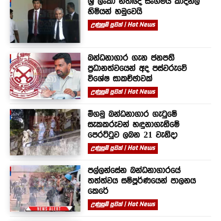
ශ්‍රී ලංකා නීතිඥ සංගමය කාදිනල්
හිමියන් හමුවෙයි
උණුසුම් පුවත් | Hot News
බන්ධනාගාර ගැන ජනපති
ප්‍රධානත්වයෙන් අද පස්වරුවේ
විශේෂ සාකච්ඡාවක්
උණුසුම් පුවත් | Hot News
මීගමු බන්ධනාගාර ගැටුමේ
සැකකරුවන් හඳුනාගැනීමේ
පෙරට්ටුව ලබන 21 වැනිදා
උණුසුම් පුවත් | Hot News
පල්ලන්සේන බන්ධනාගාරයේ
තත්ත්වය සම්පූර්ණයෙන් පාලනය
කෙරේ
උණුසුම් පුවත් | Hot News