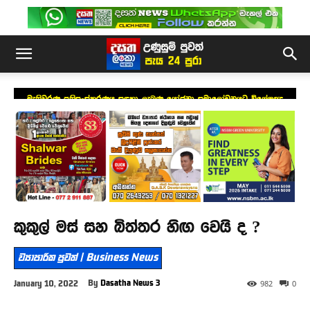
මැතිවරණ ප්‍රතිසංස්කරණය සඳහා ලැබුණු යෝජනා සමාලෝචනයට විශේෂඥ
මණ්ඩලයක්
කුකුල් මස් සහ බිත්තර හිඟ වෙයි ද ?
ව්‍යාපාරික පුවත් | Business News
By
Dasatha News 3
January 10, 2022
982
0