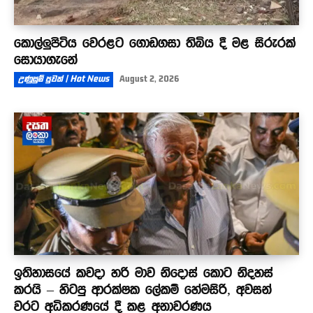
කොල්ලුපිටිය වෙරළට ගොඩගසා තිබිය දී මළ සිරුරක්
සොයාගැනේ
උණුසුම් පුවත් | Hot News
August 2, 2026
ඉතිහාසයේ කවදා හරි මාව නිදොස් කොට නිදහස්
කරයි – හිටපු ආරක්ෂක ලේකම් හේමසිරි, අවසන්
වරට අධිකරණයේ දී කළ අනාවරණය