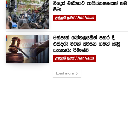
විදෙස් මාධ්‍යයට පාකිස්තානයෙන් නව
සීමා
උණුසුම් පුවත් | Hot News
මත්පැන් බෝතලයකින් පහර දී
එක්දරු මවක් අවසන් ගමන් යැවූ
සැකකරු රිමාන්ඩ්
උණුසුම් පුවත් | Hot News
Load more