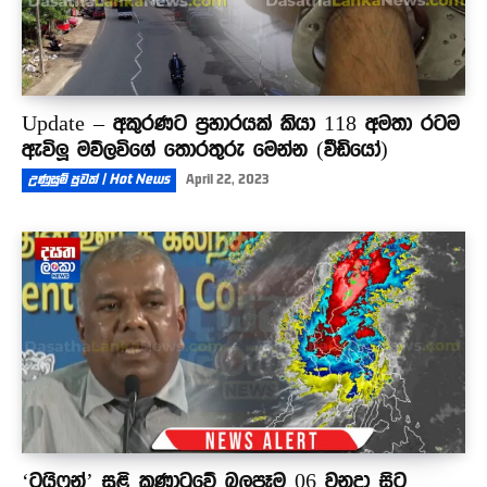
Update – අකුරණට ප්‍රහාරයක් කියා 118 අමතා රටම
ඇවිලූ මව්ලවිගේ තොරතුරු මෙන්න (වීඩියෝ)
උණුසුම් පුවත් | Hot News
April 22, 2023
‘ටයිෆූන්’ සුළි කුණාටුවේ බලපෑම 06 වනදා සිට