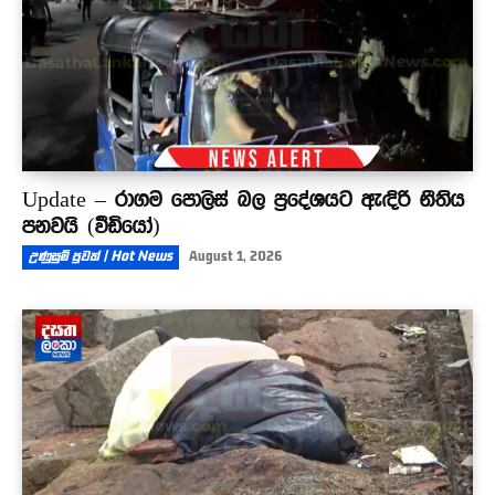
Update – රාගම පොලිස් බල ප්‍රදේශයට ඇඳිරි නීතිය
පනවයි (වීඩියෝ)
උණුසුම් පුවත් | Hot News
August 1, 2026