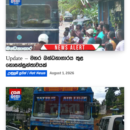
Update – මහර බන්ධනාගාරය තුළ
නොසන්සුන්තාවයක්
උණුසුම් පුවත් | Hot News
August 1, 2026