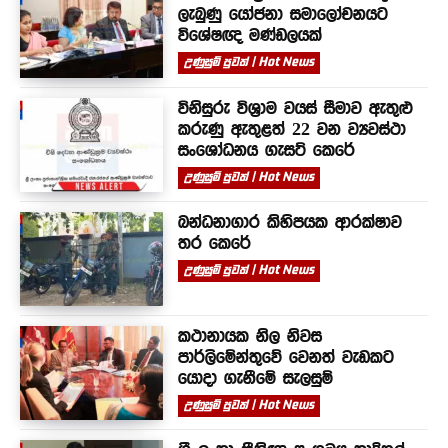
ලැබුණු යෝජනා සමාලෝචනයට
විශේෂඥ මණ්ඩලයක්
උණුසුම් පුවත් | Hot News
විනිසුරු විශ්‍රාම වයස් සීමාව ඇතුළු
කරුණු ඇතුළත් 22 වන ව්‍යවස්ථා
සංශෝධනය ගැසට් කෙරේ
උණුසුම් පුවත් | Hot News
බන්ධනාගාර කිහිපයක ආරක්ෂාව
තර කෙරේ
උණුසුම් පුවත් | Hot News
කථානායක නිල නිවස
පාර්ලිමේන්තුවේ වෙනත් වැඩකට
යොදා ගැනීමේ සැලසුම්
උණුසුම් පුවත් | Hot News