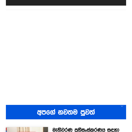
අපගේ නවතම පුවත්
මැතිවරණ ප්‍රතිසංස්කරණය සඳහා