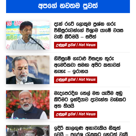
අපගේ නවතම පුවත්
දැන් රටේ ලොකුම ප්‍රශ්න ගරු
විනිසුරුවන්ගේ විශ්‍රාම යාමේ වයස
වැඩි කිරීමයි – සජිත්
උණුසුම් පුවත් | Hot News
ගිවිසුමේ ගැටළු විසඳන තුරු
අමෙරිකවා සමඟ අපිට කතාවක්
නැහැ – ඉරානය
උණුසුම් පුවත් | Hot News
මැදපෙරදිග තෙල් මත යැපීම අඩු
කිරීමට ඉන්දියාව දැවැන්ත වැඩකට
අත තියයි
උණුසුම් පුවත් | Hot News
ඉදිරි කාලගුණ අනාවැකිය නිකුත්
වෙයි – ප්‍රදේශ රැසකට හෙටත් වැසි