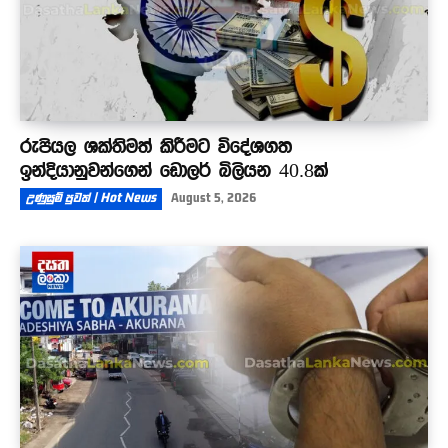
රුපියල ශක්තිමත් කිරීමට විදේශගත
ඉන්දියානුවන්ගෙන් ඩොලර් බිලියන 40.8ක්
උණුසුම් පුවත් | Hot News
August 5, 2026