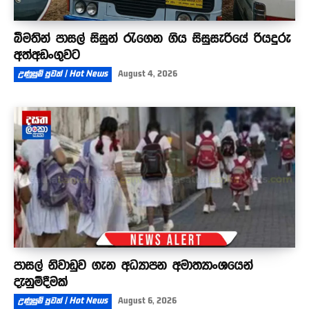
බීමතින් පාසල් සිසුන් රැගෙන ගිය සිසුසැරියේ රියදුරු
අත්අඩංගුවට
උණුසුම් පුවත් | Hot News
August 4, 2026
පාසල් නිවාඩුව ගැන අධ්‍යාපන අමාත්‍යාංශයෙන්
දැනුම්දීමක්
උණුසුම් පුවත් | Hot News
August 6, 2026