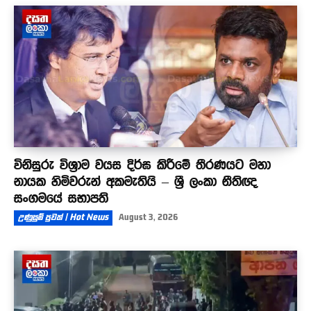
විනිසුරු විශ්‍රාම වයස දිර්ඝ කිරීමේ තීරණයට මහා
නායක හිමිවරුන් අකමැතියි – ශ්‍රී ලංකා නීතිඥ
සංගමයේ සභාපති
උණුසුම් පුවත් | Hot News
August 3, 2026