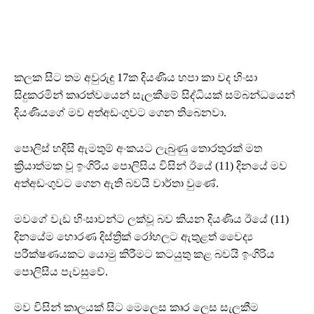
කලක සිට තම අවුරුදු 17ක දියණිය හපා කා වද හිංසා
සිදුකරමින් කෘරත්වයෙන් සැලකීමේ සිද්ධියක් සම්බන්ධයෙන්
දියණියගේ මව අත්අඩංගුවට ගෙන තිබෙනවා.
පොලිස් හදිසි ඇමතුම් අංකයට ලැබුණු තොරතුරක් මත
ක්‍රියාත්මක වූ ඉංගිරිය පොලිසිය විසින් ඊයේ (11) දිනයේ මව
අත්අඩංගුවට ගෙන ඇති බවයි වාර්තා වුණේ.
මවගේ වැඩ හිංසාවන්ට ලක්වූ බව කියන දියණිය ඊයේ (11)
දිනයේම හොරණ දිස්ත්‍රික් රෝහලට ඇතුළත් වෛද්‍ය
පරීක්ෂණයකට යොමු කිරීමට කටයුතු කළ බවයි ඉංගිරිය
පොලිසිය පැවසුවේ.
මව විසින් කාලයක් සිට මෙලෙස කෘර ලෙස සැලකීම