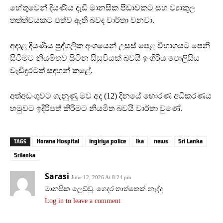
හේතුවෙන් දියණිය දැඩි මානසික පීඩාවකට සහ ව්‍යාකූල
තත්ත්වයකට පත්ව ඇති බවද වාර්තා වනවා.
අදාළ දියණිය පුද්ගලික අංශයෙන් උසස් පෙළ විභාගයට පෙනී
සිටීමට නියමිතව සිටින සිසුවියක් බවයි ඉංගිරිය පොලිසිය
වැඩිදුරටත් සඳහන් කළේ.
අත්අඩංගුවට ගැනුණු මව අද (12) දිනයේ හොරණ අධිකරණය
හමුවට ඉදිරිපත් කිරීමට නියමිත බවයි වාර්තා වුණේ.
Horana Hospital
ingiriya police
lka
news
Sri Lanka
TAGS
Srilanka
Sarasi
June 12, 2026 At 8:24 pm
මානසික ලෙඩ්ඩු. ගෙදර තාත්තෙක් නැද්ද
Log in to leave a comment