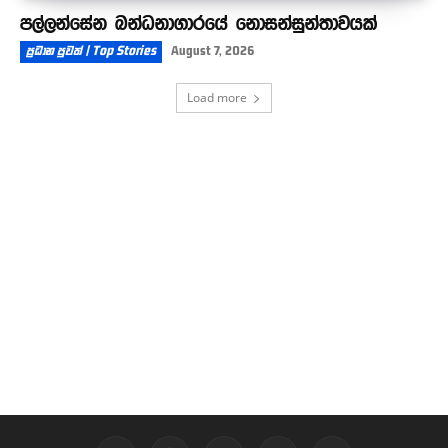
පල්ලන්සේන බන්ධනාගාරයේ නොසන්සුන්තාවයක්
ප්‍රධාන පුවත් | Top Stories
August 7, 2026
Load more