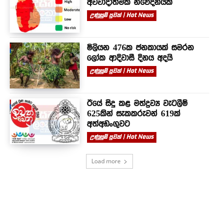
අවවාදාත්මක නිවේදනයක්
උණුසුම් පුවත් | Hot News
මිලියන 476ක ජනකායක් සමරන
ලෝක ආදිවාසී දිනය අදයි
උණුසුම් පුවත් | Hot News
ඊයේ සිදු කළ මත්ද්‍රව්‍ය වැටලීම්
625කින් සැකකරුවන් 619ක්
අත්අඩංගුවට
උණුසුම් පුවත් | Hot News
Load more