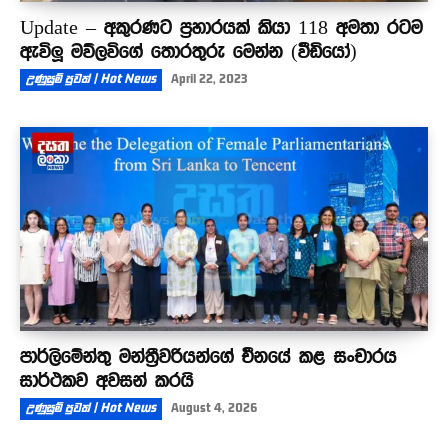
Update – අකුරණට ප්‍රහාරයක් කියා 118 අමතා රටම
ඇවිලූ මව්ලවිගේ තොරතුරු මෙන්න (වීඩියෝ)
උණුසුම් පුවත් | Hot News
April 22, 2023
පාර්ලිමේන්තු මන්ත්‍රීවරියන්ගේ චීනයේ කළ සංචාරය
සාර්ථකව අවසන් කරයි
උණුසුම් පුවත් | Hot News
August 4, 2026