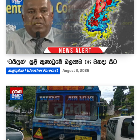
‘ටයිෆූන්’ සුළි කුණාටුවේ බලපෑම 06 වනදා සිට
කාළගුණය | Weather Forecast
August 3, 2026