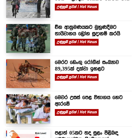
උණුසුම් පුවත් | Hot News
චීන ආක්‍රමණයකට මුහුණදීමට
තායිවානය ඩ්‍රෝන සූදානම් කරයි
උණුසුම් පුවත් | Hot News
මෙරට ඩෙංගු රෝගීන් සංඛ්‍යාව
89,395ක් දක්වා ඉහළට
උණුසුම් පුවත් | Hot News
මෙවර උසස් පෙළ විභාගය හෙට
ඇරඹේ
උණුසුම් පුවත් | Hot News
පළාත් 05කට තද සුළං පිළිබඳ