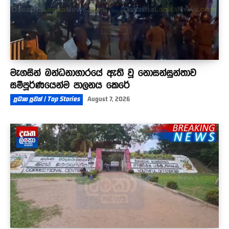
මැගසින් බන්ධනාගාරයේ ඇති වූ නොසන්සුන්තාව
සම්පූර්ණයෙන්ම පාලනය කෙරේ
ප්‍රධාන පුවත් | Top Stories
August 7, 2026