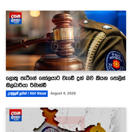
ලොකු පැටීගේ ගෝලයාට වැඩේ දුන් බව කියන පොලිස්
නිලධාරියා රිමාන්ඩ්
උණුසුම් පුවත් | Hot News
August 4, 2026