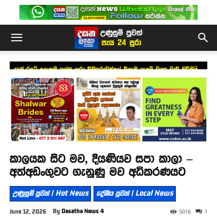
දැන් රටේ ලොකුම ප්‍රශ්න ගරු විනිසුරුවන්ගේ විශ්‍රාම යාමේ වයස වැඩි කිරීමයි –
සජිත්
කාලයක සිට මව, දියණියව සපා කාලා –
අත්අඩංගුවට ගැනුණු මව අධිකරණයට
උණුසුම් පුවත් | Hot News
දේශීය පුවත් | Local News
By
Dasatha News 4
June 12, 2026
5016
1