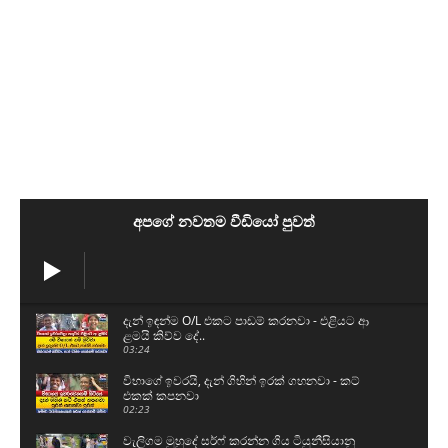
අපගේ නවතම වීඩියෝ පුවත්
දැන් ඉඳන්ම O/L එකට පාඩම් කරනවා - එළියට ආ
ළමයි කිව්ව දේ..
03:24
විභාගේ ඉවරයි, දැන් ගිහින් ඉරක් ගහනවා - කට්
එකක් කපනවා
02:23
වැලිගම මුහුදේ සර්ෆ් කරන්න ගිය ටියුනීසියානු