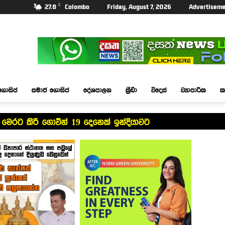
C
27.8
Colombo
Friday, August 7, 2026
Advertiseme
ගොසිප්
සමාජ ගොසිප්
දේශපාලන
ක්‍රීඩා
විදෙස්
ව්‍යාපාරික
ක
 මෙරට කිරි ගොවීන් 19 දෙනෙක් ඉන්දියාවට