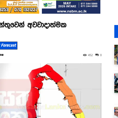
ේන්තුවෙන් අවවාදාත්මක
 Forecast
hne
452
0