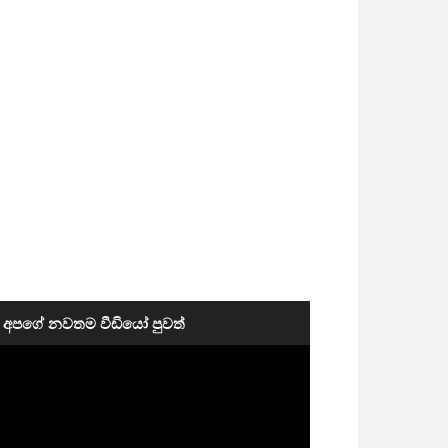
අපගේ නවතම වීඩියෝ පුවත්