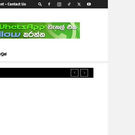
nt – Contact Us
ාටූන්