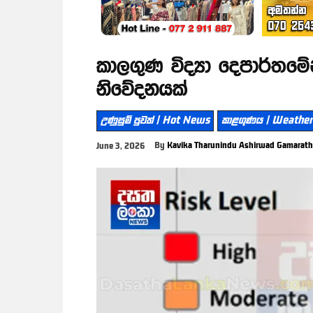
කාලගුණ විද්‍යා දෙපාර්තම
නිවේදනයක්
උණුසුම් පුවත් | Hot News
කාළගුණය | Weather
By
Kavika Tharunindu Ashirwad Gamarat
June 3, 2026