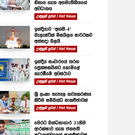
හිඟය ගැන අගමැතිනියගේ
අවධානය
උණුසුම් පුවත් | Hot News
ඉන්දියාව ‘අග්නි-4’
බැලැස්ටික් මිසයිලය සාර්ථකව
අත්හදා බලයි
උණුසුම් පුවත් | Hot News
ඉන්දීය සංචාරයේ තරග
ප්‍රේක්ෂකයින්ට නොමිලේ
නැරඹීමේ අවස්ථාව
උණුසුම් පුවත් | Hot News
ශ්‍රී ලංකා තැපෑල නව්‍යකරණය
කිරීම සම්බන්ධ සාකච්ඡාවක්
උණුසුම් පුවත් | Hot News
මෙරට බන්ධනාගාර 33හිම
ආරක්ෂාව ගැන ජනපති
ප්‍රධානත්වයෙන් සාකච්ඡාවක්