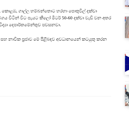
ම, කොළඹ, ගාල්ල හම්බන්තොට හරහා පොතුවිල් දක්වා
ගය විටින් විට පැයට කිලෝ මීටර් 50-60 දක්වා වැඩි වන අතර
 විද්‍යා දෙපාර්තමේන්තුව පවසනවා.
ධීවර සහ නාවික ප්‍රජාව මේ පිළිබඳව අවධානයෙන් කටයුතු කරන