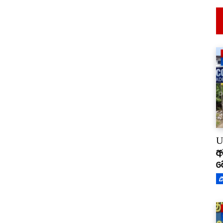
U
අ
ම
උ