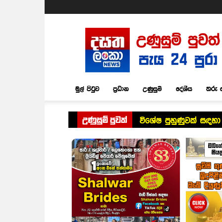
Dasatha
Lanka
News
මුල් පිටුව
ප්‍රධාන
උණුසුම්
දේශීය
තරු 
උණුසුම් පුවත්
විශේෂ පුහුණුවක් සඳහා