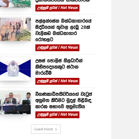
උණුසුම් පුවත් | Hot News
පල්ලන්සේන බන්ධනාගාරයේ
සිද්ධියෙන් තුවාල ලැබූ 28ක්
වැලිකඩ බන්ධනාගාර
රෝහලට
උණුසුම් පුවත් | Hot News
උසස් පොලිස් නිලධාරීන්
කිහිපදෙනෙකුට ස්ථාන
මාරුවීම්
උණුසුම් පුවත් | Hot News
විගණකාධිපතිවරියගේ වැටුප්
අනුමත කිරීමට මුදල් පිළිබඳ
කාරක සභාවේ අනුමැතිය
උණුසුම් පුවත් | Hot News
Load more