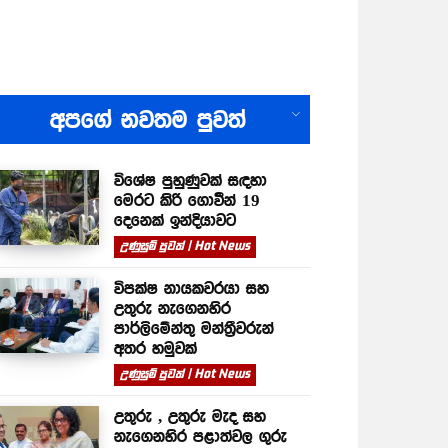
All
අපගේ නවතම පුවත්
විශේෂ පුහුණුවක් සඳහා
මෙරට කිරි ගොවීන් 19
දෙනෙක් ඉන්දියාවට
උණුසුම් පුවත් | Hot News
විපක්ෂ නායකවරයා සහ
උතුරු නැගෙනහිර
පාර්ලිමේන්තු මන්ත්‍රීවරුන්
අතර හමුවක්
උණුසුම් පුවත් | Hot News
උතුරු , උතුරු මැද සහ
නැගෙනහිර පළාත්වල ගුරු