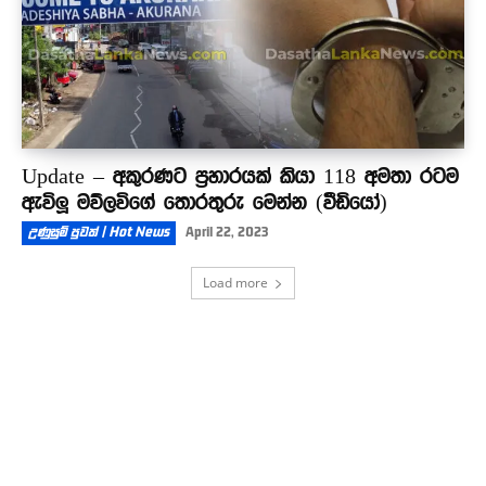
Update – අකුරණට ප්‍රහාරයක් කියා 118 අමතා රටම
ඇවිලූ මව්ලවිගේ තොරතුරු මෙන්න (වීඩියෝ)
උණුසුම් පුවත් | Hot News
April 22, 2023
Load more