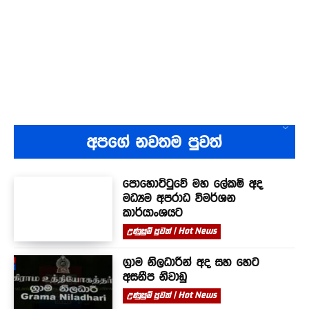
අපගේ නවතම පුවත්
පොහොට්ටුවේ මහ ලේකම් අද
මධ්‍යම අපරාධ විමර්ශන
කාර්යාංශයට
උණුසුම් පුවත් | Hot News
ග්‍රාම නිලධාරීන් අද සහ හෙට
අසනීප නිවාඩු
උණුසුම් පුවත් | Hot News