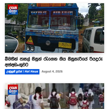
බීමතින් පාසල් සිසුන් රැගෙන ගිය සිසුසැරියේ රියදුරු
අත්අඩංගුවට
උණුසුම් පුවත් | Hot News
August 4, 2026