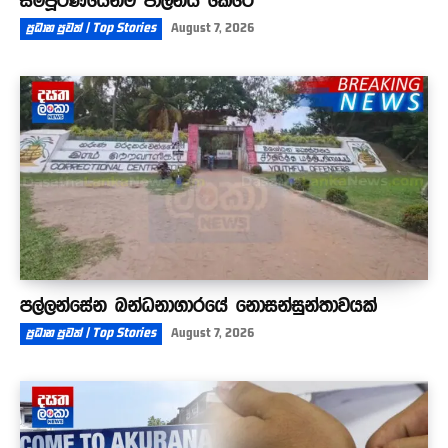
සම්පූර්ණයෙන්ම පාලනය කෙරේ
ප්‍රධාන පුවත් | Top Stories
August 7, 2026
පල්ලන්සේන බන්ධනාගාරයේ නොසන්සුන්තාවයක්
ප්‍රධාන පුවත් | Top Stories
August 7, 2026