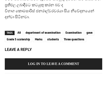
ප්‍රතිඵල ලබාදීමට කටයුතු කරන බව ද
විභාග කොමසාරිස් ජනරාල්වරවරයා සිය නිවේදනයෙන්
දන්වා සිටිනවා.
All
department of examination
Examination
gave
TAGS
Grade 5 scolarship
Marks
students
Three questions
LEAVE A REPLY
LOG IN TO LEAVE A COMMENT