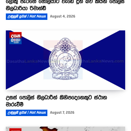
ලොකු පැටීගේ ගෝලයාට වැඩේ දුන් බව කියන පොලිස්
නිලධාරියා රිමාන්ඩ්
උණුසුම් පුවත් | Hot News
August 4, 2026
උසස් පොලිස් නිලධාරීන් කිහිපදෙනෙකුට ස්ථාන
මාරුවීම්
උණුසුම් පුවත් | Hot News
August 7, 2026