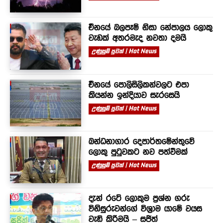
චීනයේ බලපෑම් නිසා නේපාලය ලොකු
වැඩක් අතරමැද නවතා දමයි
උණුසුම් පුවත් | Hot News
චීනයේ පොලිසිලිකන්වලට එපා
කියන්න ඉන්දියාව සැරසෙයි
උණුසුම් පුවත් | Hot News
බන්ධනාගාර දෙපාර්තමේන්තුවේ
ලොකු පුටුවකට නව පත්වීමක්
උණුසුම් පුවත් | Hot News
දැන් රටේ ලොකුම ප්‍රශ්න ගරු
විනිසුරුවන්ගේ විශ්‍රාම යාමේ වයස
වැඩි කිරීමයි – සජිත්