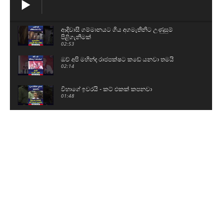
ආදිවාසී ගම්මානයට ගිය අගමැතිනිට උණුසුම්
පිළිගැනීමක්
02:53
ඔව් අපි මහින්ද රාජපක්ෂට කඩේ යනවා තමයි
02:14
විභාගේ ඉවරයි - කට් එකක් කපනවා
01:48
දැන් ගිහින් O/Lවලට පාඩම් කරනවා
00:42
කොත්මලේ ජලාශයේ වාන් දොරටු විවෘත කරයි
01:07
බන්ධනාගාර ගැටුම්වල බාහිර පිටිපස්සේ
බලවේගයක්..?
06:35
නාමල්ව හිරේ දාලා අපේ සටන නවත්වන්න බෑ - මම
දඟලනවා තමයි