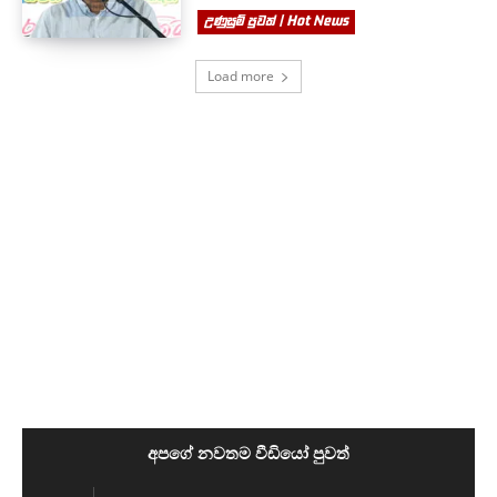
උණුසුම් පුවත් | Hot News
Load more
අපගේ නවතම වීඩියෝ පුවත්