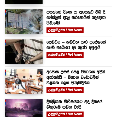
පූසන්ගේ දිනය දා පූසෙකුට වධ දී
ෆේස්බුක් දැමූ තරුණයින් දෙදෙනා
රිමාන්ඩ්
උණුසුම් පුවත් | Hot News
දෙහිවල – කඩවත පාර ප්‍රදේශයේ
වෙඩි තැබීමට ආ ශූටර් අල්ලයි
උණුසුම් පුවත් | Hot News
අපොස උසස් පෙළ විභාගය අදින්
ඇරඹෙයි – විභාග වංචාවලින්
වළකින ලෙස දැනුම්දීමක්
උණුසුම් පුවත් | Hot News
දිස්ත්‍රික්ක කිහිපයකට අද දිනයේ
ගිගුරුම් සහිත වැසි
උණුසුම් පුවත් | Hot News