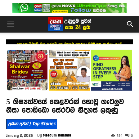
පොහොට්ටුවේ මහ ලේකම් අද මධ්‍යම අපරාධ විමර්ශන කාර්යාංශයට
5 ශිෂ්‍යත්වයේ කෙළවරක් නොවූ ගැටලුව
නිසා පොඩ්ඩො සේරටම නිදහස් ලකුණු
ප්‍රධාන පුවත් | Top Stories
By
Meedum Ransara
January 2, 2025
514
0