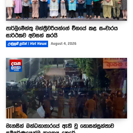
පාර්ලිමේන්තු මන්ත්‍රීවරියන්ගේ චීනයේ කළ සංචාරය
සාර්ථකව අවසන් කරයි
උණුසුම් පුවත් | Hot News
August 4, 2026
මැගසින් බන්ධනාගාරයේ ඇති වූ නොසන්සුන්තාව