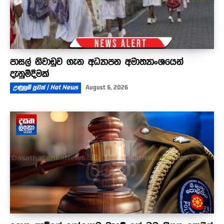
පාසල් නිවාඩුව ගැන අධ්‍යාපන අමාත්‍යාංශයෙන්
දැනුම්දීමක්
උණුසුම් පුවත් | Hot News
August 6, 2026