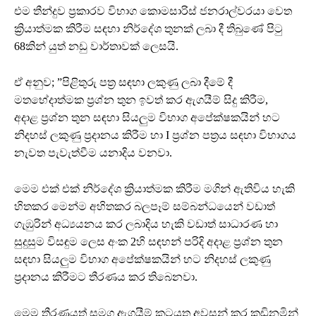
එම තීන්දුව ප්‍රකාරව විභාග කොමසාරිස් ජනරාල්වරයා වෙත
ක්‍රියාත්මක කිරීම සඳහා නිර්දේශ තුනක් ලබා දී තිබුණේ පිටු
68කින් යුත් නඩු වාර්තාවක් ලෙසයි.
ඒ අනුව; ”පිළිතුරු පත්‍ර සඳහා ලකුණු ලබා දීමේ දී
මතභේදාත්මක ප්‍රශ්න තුන ඉවත් කර ඇගයීම් සිදු කිරීම,
අදාළ ප්‍රශ්න තුන සඳහා සියලුම විභාග අපේක්ෂකයින් හට
නිදහස් ලකුණු ප්‍රදානය කිරීම හා I ප්‍රශ්න පත්‍රය සඳහා විභාගය
නැවත පැවැත්වීම යනාදිය වනවා.
මෙම එක් එක් නිර්දේශ ක්‍රියාත්මක කිරීම මගින් ඇතිවිය හැකි
හිතකර මෙන්ම අහිතකර බලපෑම් සම්බන්ධයෙන් වඩාත්
ගැඹුරින් අධ්‍යයනය කර ලබාදිය හැකි වඩාත් සාධාරණ හා
සුදුසුම විසඳුම ලෙස අංක 2හි සඳහන් පරිදි අදාළ ප්‍රශ්න තුන
සඳහා සියලුම විභාග අපේක්ෂකයින් හට නිදහස් ලකුණු
ප්‍රදානය කිරීමට තීරණය කර තිබෙනවා.
මෙම තීරණයත් සමග ඇගයීම් කටයුතු අවසන් කර කඩිනමින්