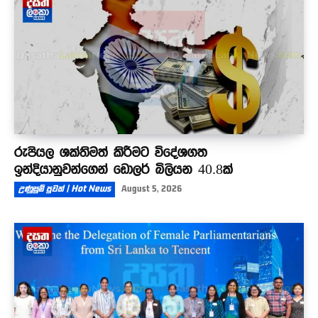
රුපියල ශක්තිමත් කිරීමට විදේශගත
ඉන්දියානුවන්ගෙන් ඩොලර් බිලියන 40.8ක්
උණුසුම් පුවත් | Hot News
August 5, 2026