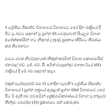
5 ශ්‍රේණිය ශිෂ්‍යත්ව විභාගයේ විභාගයට පෙර දින රාත්‍රියේ දී
පිට වූ බවට සඳහන් වූ ප්‍රශ්න 03 වෙනුවෙන් සියලුම විභාග
අපේක්ෂකයින් හට නිදහස් ලකුණු ප්‍රදානය කිරීමට තීරණය
කර තිබෙනවා.
මාධ්‍ය වෙත නිවේදනයක් නිකුත් කරමින් විභාග කොමසාරිස්
ජනරාල් එච්. ජේ. එම්. සී. අමිත් ජයසුන්දර මහතා ඊයේ (01)
රාත්‍රියේ දී මේ බව සඳහන් කළා.
ඉකුත් සැප්තැම්බර් මස 15 වනදින පැවති 5 ශ්‍රේණිය ශිෂ්‍යත්ව
විභාගයේ I ප්‍රශ්න පත්‍රයේ ඇතුළත් ප්‍රශ්න 03ක් විභාගයට පෙර
පිට වී ඇති බව පවසමින් ශ්‍රේෂ්ඨාධිකරණයේ විභාග වූ නඩුවේ
තීන්දුව පෙරේදා (31) ප්‍රකාශයට පත් කෙරුණා.