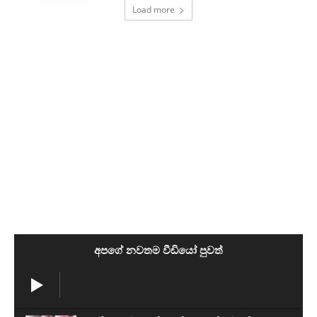
Load more
අපගේ නවතම වීඩියෝ පුවත්