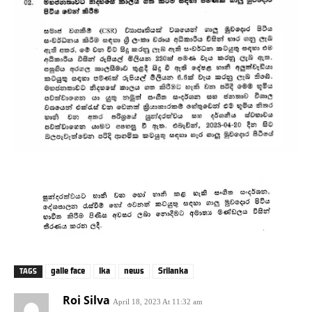
galle face
lka
news
Srilanka
TAGS
Roi Silva
April 18, 2023 At 11:32 am