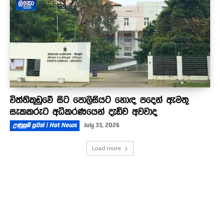
විත්තිකූඩුවේ සිට පොලිසියට හොඳ පදෙන් ඇමතූ
සැකකරුට අධිකරණයෙන් දැඩිව අවවාද
උණුසුම් පුවත් | Hot News
July 31, 2026
Load more