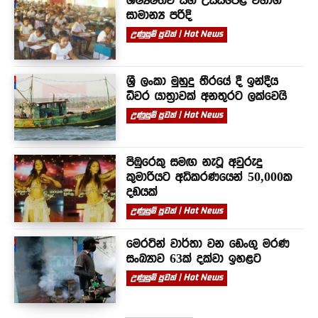
සාමාන්‍ය පරිදි
උණුසුම් පුවත් | Hot News
ශ්‍රී ලංකා මුහුදු තීරයේ දී ඉන්දීය
ධීවර යාත්‍රාවක් අනතුරට ලක්වෙයි
උණුසුම් පුවත් | Hot News
පිඹුරෙකු සමඟ නැටූ අවුරුදු
කුමාරියට අධිකරණයෙන් 50,000ක
දඩයක්
උණුසුම් පුවත් | Hot News
මෙරටින් වාර්තා වන ඩෙංගු මරණ
සංඛ්‍යාව 63ක් දක්වා ඉහළට
උණුසුම් පුවත් | Hot News