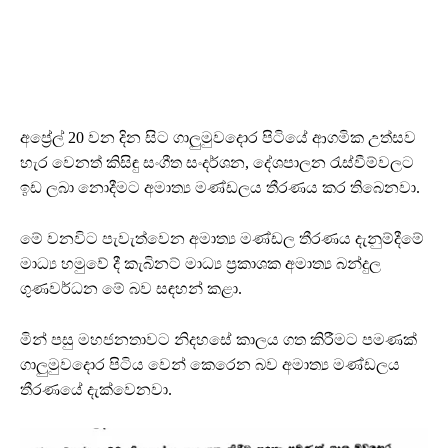
අප්‍රේල් 20 වන දින සිට ගාලුමුවදොර පිටියේ ආගමික උත්සව
හැර වෙනත් කිසිඳු සංගීත සංදර්ශන, දේශපාලන රැස්වීම්වලට
ඉඩ ලබා නොදීමට අමාත්‍ය මණ්ඩලය තීරණය කර තිබෙනවා.
මේ වනවිට පැවැත්වෙන අමාත්‍ය මණ්ඩල තීරණය දැනුම්දීමේ
මාධ්‍ය හමුවේ දී කැබිනට් මාධ්‍ය ප්‍රකාශක අමාත්‍ය බන්දුල
ගුණවර්ධන මේ බව සඳහන් කළා.
මින් පසු මහජනතාවට නිදහසේ කාලය ගත කිරීමට පමණක්
ගාලුමුවදොර පිටිය වෙන් කෙරෙන බව අමාත්‍ය මණ්ඩලය
තීරණයේ දැක්වෙනවා.