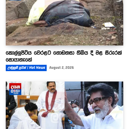
කොල්ලුපිටිය වෙරළට ගොඩගසා තිබිය දී මළ සිරුරක්
සොයාගැනේ
උණුසුම් පුවත් | Hot News
August 2, 2026