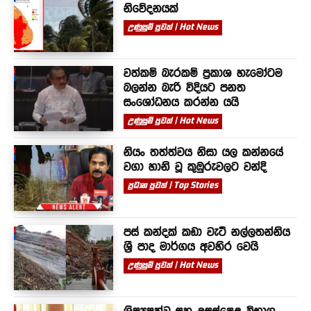
නිවේදනයක්
උණුසුම් පුවත් | Hot News
වත්කම් බැරකම් ප්‍රකාශ හැමෝටම
බලන්න බැරි විදියට පනත
සංශෝධනය කරන්න යයි
උණුසුම් පුවත් | Hot News
නියං තත්ත්වය නිසා යල කන්නයේ
වගා හානි වූ කුඹුරුවලට වන්දි
ප්‍රධාන පුවත් | Top Stories
පස් කන්දක් කඩා වැටී නල්ලතන්නිය
ශ්‍රී පාද මාර්ගය අවහිර වෙයි
උණුසුම් පුවත් | Hot News
ශිෂ්‍යෂත්ව සහ උසස්පෙළ විභාග