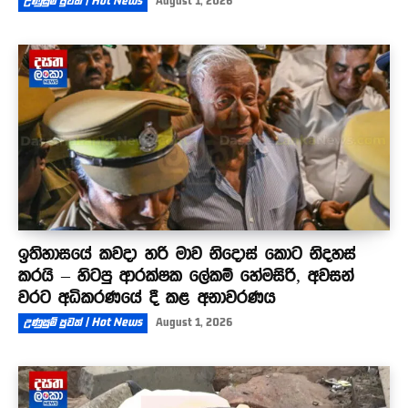
උණුසුම් පුවත් | Hot News
August 1, 2026
ඉතිහාසයේ කවදා හරි මාව නිදොස් කොට නිදහස්
කරයි – හිටපු ආරක්ෂක ලේකම් හේමසිරි, අවසන්
වරට අධිකරණයේ දී කළ අනාවරණය
උණුසුම් පුවත් | Hot News
August 1, 2026