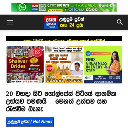
පාසල් නිවාඩුව ගැන අධ්‍යාපන අමාත්‍යාංශයෙන් දැනුම්දීමක්
20 වනදා සිට ගෝල්ෆේස් පිටියේ ආගමික
උත්සව පමණයි – වෙනත් උත්සව සහ
රැස්වීම බැහැ
උණුසුම් පුවත් | Hot News