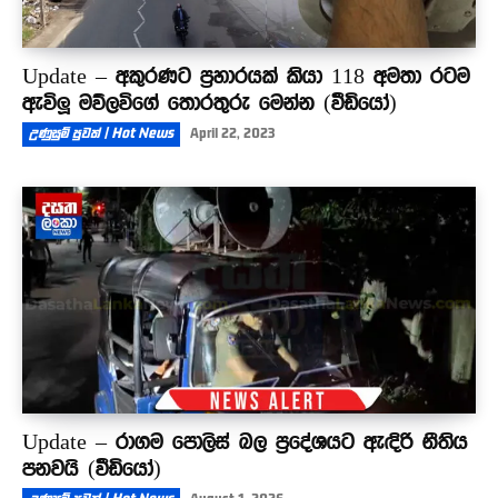
Update – අකුරණට ප්‍රහාරයක් කියා 118 අමතා රටම
ඇවිලූ මව්ලවිගේ තොරතුරු මෙන්න (වීඩියෝ)
උණුසුම් පුවත් | Hot News
April 22, 2023
Update – රාගම පොලිස් බල ප්‍රදේශයට ඇඳිරි නීතිය
පනවයි (වීඩියෝ)