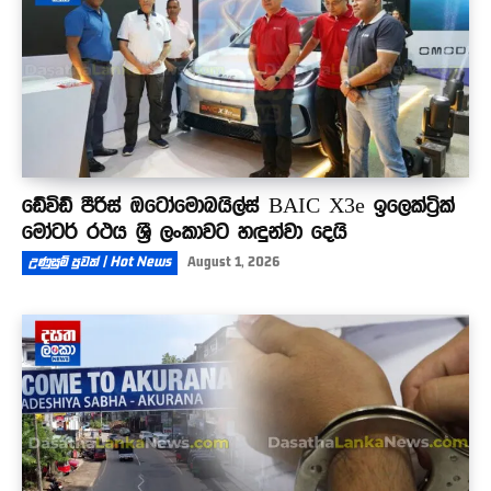
ඩේවිඩ් පීරිස් ඔටෝමොබයිල්ස් BAIC X3e ඉලෙක්ට්‍රික්
මෝටර් රථය ශ්‍රී ලංකාවට හඳුන්වා දෙයි
උණුසුම් පුවත් | Hot News
August 1, 2026