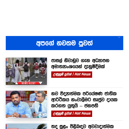
අපගේ නවතම පුවත්
පාසල් නිවාඩුව ගැන අධ්‍යාපන
අමාත්‍යාංශයෙන් දැනුම්දීමක්
උණුසුම් පුවත් | Hot News
නව විද්‍යාත්මක පර්යේෂණ ජාතික
ආර්ථිකය නංවාලීමට සෘජුව දායක
කරගත යුතුයි – ජනපති
උණුසුම් පුවත් | Hot News
තද සුළං පිළිබඳව අවවාදාත්මක