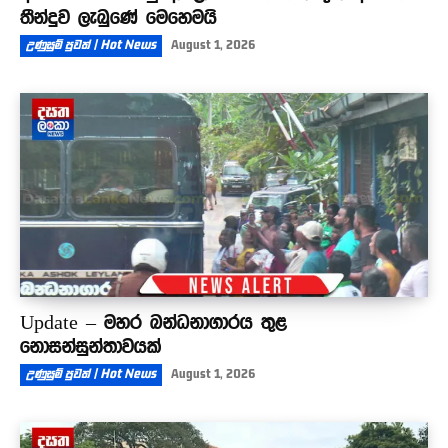
තීන්දුව ලැබුණේ මෙහෙමයි
උණුසුම් පුවත් | Hot News
August 1, 2026
Update – මහර බන්ධනාගාරය තුළ
නොසන්සුන්තාවයක්
උණුසුම් පුවත් | Hot News
August 1, 2026