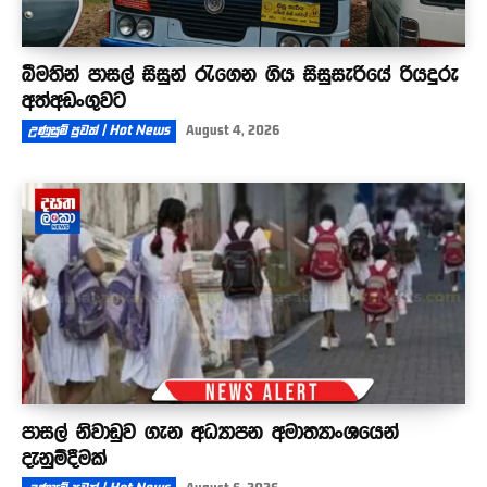
බීමතින් පාසල් සිසුන් රැගෙන ගිය සිසුසැරියේ රියදුරු
අත්අඩංගුවට
උණුසුම් පුවත් | Hot News
August 4, 2026
පාසල් නිවාඩුව ගැන අධ්‍යාපන අමාත්‍යාංශයෙන්
දැනුම්දීමක්