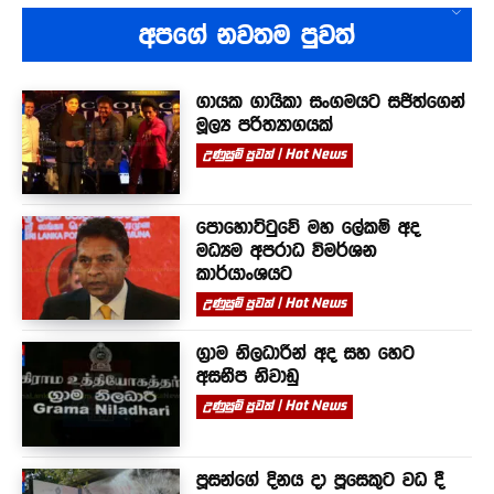
අපගේ නවතම පුවත්
ගායක ගායිකා සංගමයට සජිත්ගෙන්
මූල්‍ය පරිත්‍යාගයක්
උණුසුම් පුවත් | Hot News
පොහොට්ටුවේ මහ ලේකම් අද
මධ්‍යම අපරාධ විමර්ශන
කාර්යාංශයට
උණුසුම් පුවත් | Hot News
ග්‍රාම නිලධාරීන් අද සහ හෙට
අසනීප නිවාඩු
උණුසුම් පුවත් | Hot News
පූසන්ගේ දිනය දා පූසෙකුට වධ දී