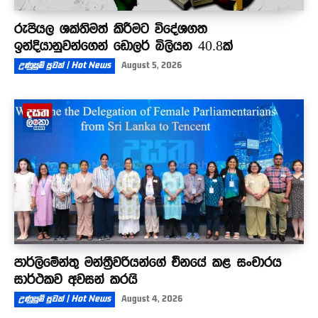
රුපියල ශක්තිමත් කිරීමට විදේශගත
ඉන්දියානුවන්ගෙන් ඩොලර් බිලියන 40.8ක්
උණුසුම් පුවත් | Hot News
August 5, 2026
පාර්ලිමේන්තු මන්ත්‍රීවරියන්ගේ චීනයේ කළ සංචාරය
සාර්ථකව අවසන් කරයි
උණුසුම් පුවත් | Hot News
August 4, 2026