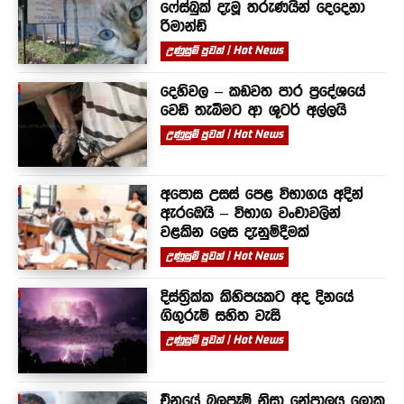
ෆේස්බුක් දැමූ තරුණයින් දෙදෙනා
රිමාන්ඩ්
උණුසුම් පුවත් | Hot News
දෙහිවල – කඩවත පාර ප්‍රදේශයේ
වෙඩි තැබීමට ආ ශූටර් අල්ලයි
උණුසුම් පුවත් | Hot News
අපොස උසස් පෙළ විභාගය අදින්
ඇරඹෙයි – විභාග වංචාවලින්
වළකින ලෙස දැනුම්දීමක්
උණුසුම් පුවත් | Hot News
දිස්ත්‍රික්ක කිහිපයකට අද දිනයේ
ගිගුරුම් සහිත වැසි
උණුසුම් පුවත් | Hot News
චීනයේ බලපෑම් නිසා නේපාලය ලොකු