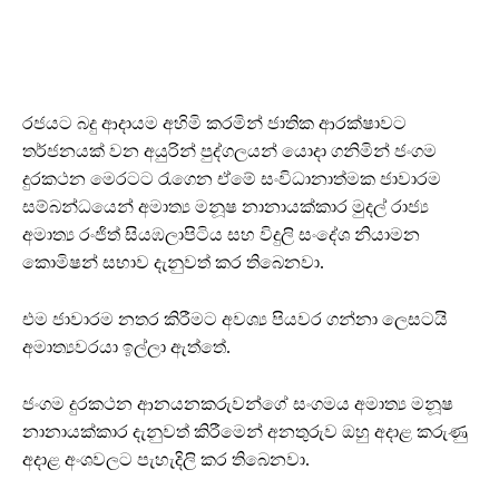
රජයට බදු ආදායම අහිමි කරමින් ජාතික ආරක්ෂාවට
තර්ජනයක් වන අයුරින් පුද්ගලයන් යොදා ගනිමින් ජංගම
දුරකථන මෙරටට රැගෙන ඒමේ සංවිධානාත්මක ජාවාරම
සම්බන්ධයෙන් අමාත්‍ය මනූෂ නානායක්කාර මුදල් රාජ්‍ය
අමාත්‍ය රංජිත් සියඹලාපිටිය සහ විදුලි සංදේශ නියාමන
කොමිෂන් සභාව දැනුවත් කර තිබෙනවා.
එම ජාවාරම නතර කිරීමට අවශ්‍ය පියවර ගන්නා ලෙසටයි
අමාත්‍යවරයා ඉල්ලා ඇත්තේ.
ජංගම දුරකථන ආනයනකරුවන්ගේ සංගමය අමාත්‍ය මනූෂ
නානායක්කාර දැනුවත් කිරීමෙන් අනතුරුව ඔහු අදාළ කරුණු
අදාළ අංශවලට පැහැදිලි කර තිබෙනවා.