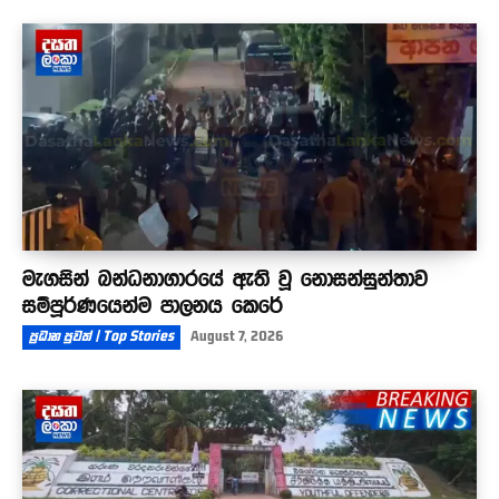
මැගසින් බන්ධනාගාරයේ ඇති වූ නොසන්සුන්තාව
සම්පූර්ණයෙන්ම පාලනය කෙරේ
ප්‍රධාන පුවත් | Top Stories
August 7, 2026