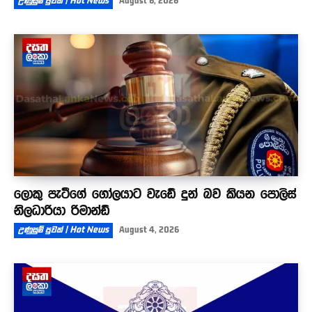
උණුසුම් පුවත් | Hot News
August 6, 2026
ලොකු පැටීගේ ගෝලයාට වැඩේ දුන් බව කියන පොලිස්
නිලධාරියා රිමාන්ඩ්
උණුසුම් පුවත් | Hot News
August 4, 2026