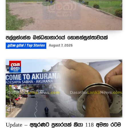
පල්ලන්සේන බන්ධනාගාරයේ නොසන්සුන්තාවයක්
ප්‍රධාන පුවත් | Top Stories
August 7, 2026
Update – අකුරණට ප්‍රහාරයක් කියා 118 අමතා රටම