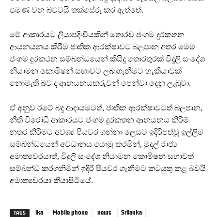
පමණ වන බවටයි තක්සේරු කර ඇත්තේ.
මේ ආකාරයට ලියාපදිංචියකින් තොරව ජංගම දුරකතන
ආයනයනය කිරීම ජාතික ආරක්ෂාවට බලපාන අතර මෙම
ජංගම දුරකථන සම්බන්ධයෙන් කිසිදු තොරතුරක් විදුලි සංදේශ
නියාමන කොමිෂන් සභාවට ලබාගැනීමට හැකියාවක්
නොමැති බව ද ආනයනයකරුවන් පෙන්වා දෙනු ලැබුවා.
ඒ අනුව රටේ බදු ආදායමටත්, ජාතික ආරක්ෂාවටත් බලපාන,
නීති විරෝධී ආකාරයට ජංගම දුරකතන ආනයනය කිරීම්
නතර කිරීමට අවශ්‍ය පියවර ගන්නා ලෙසට ඉදිරිපත්වූ ඉල්ලීම
සම්බන්ධයෙන් අවධානය යොමු කරමින්, මුදල් රාජ්‍ය
අමාත්‍යවරයාත්, විදුලි සංදේශ නියාමන කොමිෂන් සභාවත්
සම්බන්ධ කරගනිමින් ඉදිරි පියවර ගැනීමට කටයුතු කළ බවයි
අමාත්‍යවරයා කියාසිටියේ.
lka
Mobile phone
news
Srilanka
TAGS