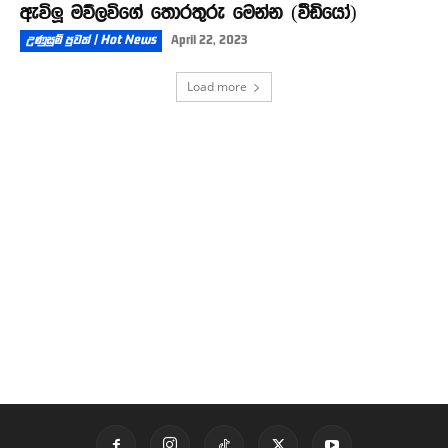
ඇවිලූ මව්ලවිගේ තොරතුරු මෙන්න (වීඩියෝ)
උණුසුම් පුවත් | Hot News
April 22, 2023
Load more