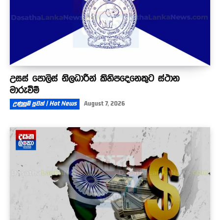
උසස් පොලිස් නිලධාරීන් කිහිපදෙනෙකුට ස්ථාන
මාරුවීම්
උණුසුම් පුවත් | Hot News
August 7, 2026