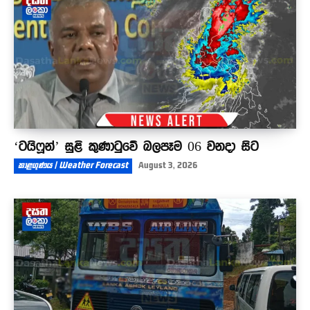
10:40
‘ටයිෆූන්’ සුළි කුණාටුවේ බලපෑම 06 වනදා සිට
කාළගුණය | Weather Forecast
August 3, 2026