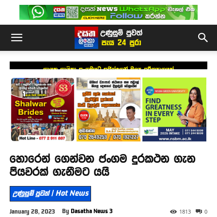
ගායක ගායිකා සංගමයට සජිත්ගෙන් මූල්‍ය පරිත්‍යාගයක්
හොරෙන් ගෙන්වන ජංගම දුරකථන ගැන
පියවරක් ගැනීමට යයි
උණුසුම් පුවත් | Hot News
By
Dasatha News 3
January 28, 2023
1813
0