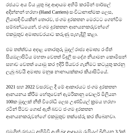
රජයට අය විය යුතු බදු ආදායම අහිමි කරමින් පාර්සල්
අදින්නන් හරහා (Hand Carriers) සංවිධානාත්මක ලෙස,
ලියාපදිංචියකින් තොරව, ජංගම දුරකතන මෙරටට ගෙන්වීම
සම්බන්ධයෙන්, ජංගම දුරකතන ආනයනකරුවන්ගේ
එකමුතුව අමාත්‍යවරයාට කරුණු පැහැදිළි කළා.
එම තත්ත්වය අදාළ තොරතුරු මුදල් රාජ්‍ය අමාත්‍ය රංජිත්
සියඹලාපිටිය මහතා වෙතත් විදුලි සංදේශ නියාමන කොමිසන්
සභාව වෙතත් යොමු කර ඉදිරි පියවර ගැනීමට කටයුතු කරනු
ලැබු බවයි අමාත්‍ය මනුෂ නානායක්කාර කියාසිටියේ.
2021 සහ 2022 වසරවල දී මේ ආකාරයට ජංගම දුරකතන
ආනයනය කිරීම හේතුවෙන් ඇමරිකානු ඩොලර් මිලියන
100ක මුදලක් නීති විරෝධී ලෙස උණ්ඩියල් ක්‍රමය හරහා
රටින් පිටව ගොස් ඇති බවට ජංගම දුරකතන
ආනයනකරුවන්ගේ එකමුතුව තක්සේරු කර තිබෙනවා.
එමගින් රජයට අහිමිවී ඇති බදු ආදායම රුපියල් බිලියන 3.5ක්