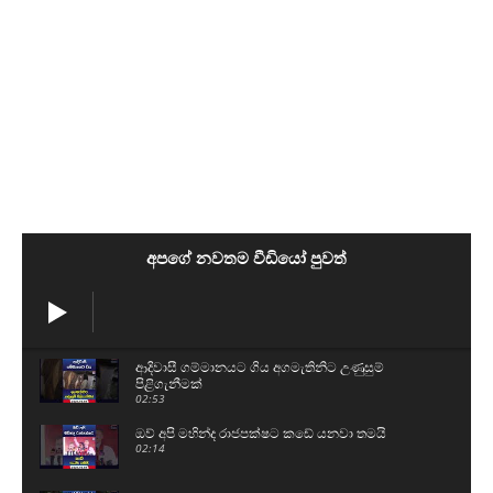
අපගේ නවතම වීඩියෝ පුවත්
ආදිවාසී ගම්මානයට ගිය අගමැතිනිට උණුසුම්
පිළිගැනීමක්
02:53
ඔව් අපි මහින්ද රාජපක්ෂට කඩේ යනවා තමයි
02:14