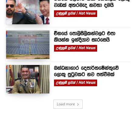
වැඩක් අතරමැද නවතා දමයි
උණුසුම් පුවත් | Hot News
චීනයේ පොලිසිලිකන්වලට එපා
කියන්න ඉන්දියාව සැරසෙයි
උණුසුම් පුවත් | Hot News
බන්ධනාගාර දෙපාර්තමේන්තුවේ
ලොකු පුටුවකට නව පත්වීමක්
උණුසුම් පුවත් | Hot News
Load more