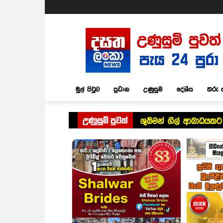
Dasatha
Lanka
News
මුල් පිටුව
ප්‍රධාන
උණුසුම්
දේශීය
තරු 
උණුසුම් පුවත්
ශුබ්මන් ගිල් ආබාධයක