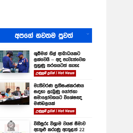
All
අපගේ නවතම පුවත්
ශුබ්මන් ගිල් ආබාධයකට
ලක්වෙයි – අද පැවැත්වෙන
පුහුණු තරගයටත් නැහැ
උණුසුම් පුවත් | Hot News
මැතිවරණ ප්‍රතිසංස්කරණය
සඳහා ලැබුණු යෝජනා
සමාලෝචනයට විශේෂඥ
මණ්ඩලයක්
උණුසුම් පුවත් | Hot News
විනිසුරු විශ්‍රාම වයස් සීමාව
ඇතුළු කරුණු ඇතුළත් 22