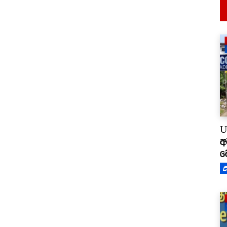
U
අ
ම
උ