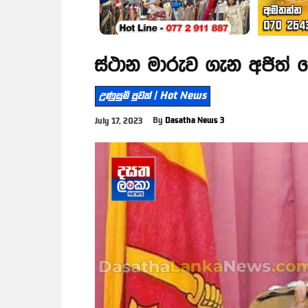
ස්ථාන මාරුව ගැන අජිත්
උණුසුම් පුවත් | Hot News
By
Dasatha News 3
July 17, 2023