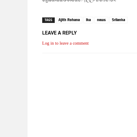
Ajith Rohana
lka
news
Srilanka
TAGS
LEAVE A REPLY
Log in to leave a comment