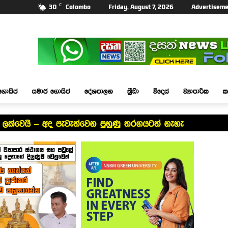
C
30
Colombo
Friday, August 7, 2026
Advertiseme
ගොසිප්
සමාජ ගොසිප්
දේශපාලන
ක්‍රීඩා
විදෙස්
ව්‍යාපාරික
ක
ට ලක්වෙයි – අද පැවැත්වෙන පුහුණු තරගයටත් නැහැ