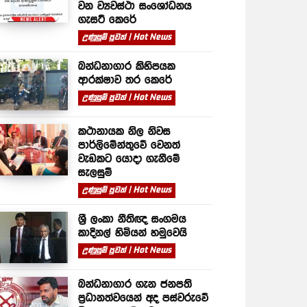
වන ව්‍යවස්ථා සංශෝධනය
ගැසට් කෙරේ
උණුසුම් පුවත් | Hot News
බන්ධනාගාර කිහිපයක
ආරක්ෂාව තර කෙරේ
උණුසුම් පුවත් | Hot News
කථානායක නිල නිවස
පාර්ලිමේන්තුවේ වෙනත්
වැඩකට යොදා ගැනීමේ
සැලසුම්
උණුසුම් පුවත් | Hot News
ශ්‍රී ලංකා නීතිඥ සංගමය
කාදිනල් හිමියන් හමුවෙයි
උණුසුම් පුවත් | Hot News
බන්ධනාගාර ගැන ජනපති
ප්‍රධානත්වයෙන් අද පස්වරුවේ