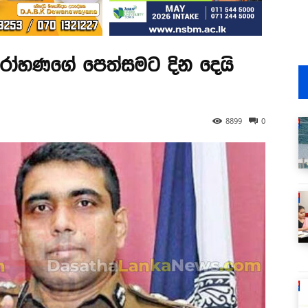
 රෝහණගේ පෙත්සමට දින දෙයි
8899
0