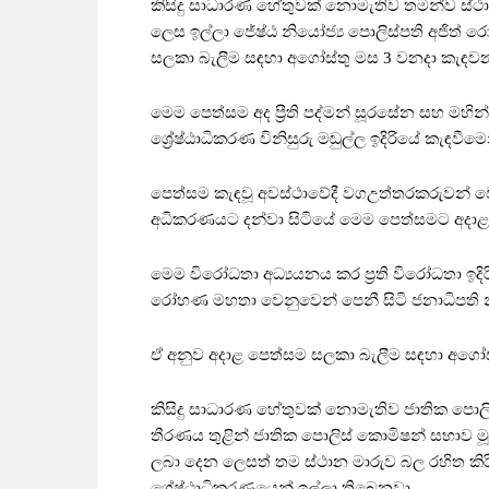
කිසිදු සාධාරණ හේතුවක් නොමැතිව තමන්ව ස්
ලෙස ඉල්ලා ජේෂ්ඨ නියෝජ්‍ය පොලිස්පති අජිත් ර
සලකා බැලීම සඳහා අගෝස්තු මස 3 වනදා කැඳව
මෙම පෙත්සම අද ප්‍රීති පද්මන් සූරසේන සහ ම
ශ්‍රේෂ්ඨාධිකරණ විනිසුරු මඬුල්ල ඉදිරියේ කැඳ
පෙත්සම කැඳවූ අවස්ථාවේදී වගඋත්තරකරුවන් වෙ
අධිකරණයට දන්වා සිටියේ මෙම පෙත්සමට අදා
මෙම විරෝධතා අධ්‍යයනය කර ප්‍රති විරෝධතා ඉදි
රෝහණ මහතා වෙනුවෙන් පෙනී සිටි ජනාධිපති නී
ඒ අනුව අදාළ පෙත්සම සලකා බැලීම සඳහා අග
කිසිදු සාධාරණ හේතුවක් නොමැතිව ජාතික පොලිස
තීරණය තුළින් ජාතික පොලිස් කොමිෂන් සභාව මූල
ලබා දෙන ලෙසත් තම ස්ථාන මාරුව බල රහිත ක
ශ්‍රේෂ්ඨාධිකරණයෙන් ඉල්ලා තිබෙනවා.