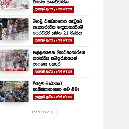
විශේෂ සාකච්ඡාවක්
උණුසුම් පුවත් | Hot News
මීගමු බන්ධනාගාර ගැටුමේ
සැකකරුවන් හඳුනාගැනීමේ
පෙරට්ටුව ලබන 21 වැනිදා
උණුසුම් පුවත් | Hot News
පල්ලන්සේන බන්ධනාගාරයේ
තත්ත්වය සම්පූර්ණයෙන්
පාලනය කෙරේ
උණුසුම් පුවත් | Hot News
විදෙස් මාධ්‍යයට
පාකිස්තානයෙන් නව සීමා
උණුසුම් පුවත් | Hot News
Load more