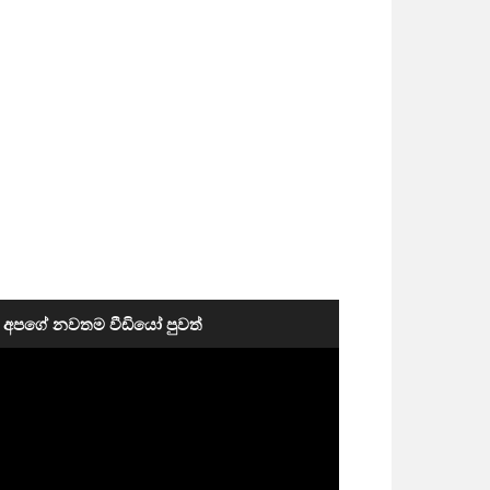
අපගේ නවතම වීඩියෝ පුවත්