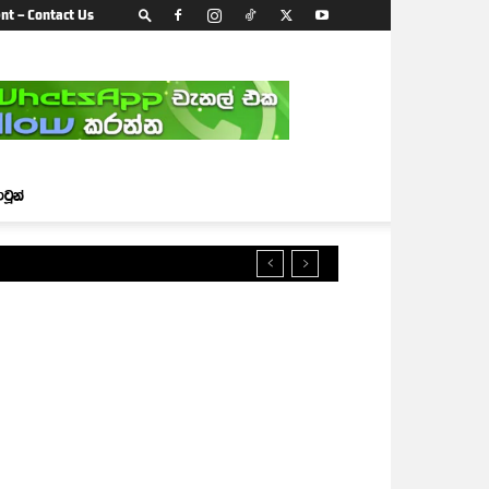
nt – Contact Us
ාටූන්