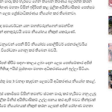
ථාන මාරු කර හැරීමට ගෙන තිබෙන තීරණය බලරහිත කරන
ෝහණ මහතා විසින් ඉදිරිපත් කළ මූලික අයිතිවාසිකම් පෙත්සම
න ලෙස ශ්‍රේෂ්ඨාධිකරණය නියෝග කර තිබෙනවා.
හින්ද සමයවර්ධන යන මහත්වරුන්ගෙන් සමන්විත
වීමෙන් අනතුරුවයි මෙම නියෝගය නිකුත් කෙරුණේ.
නුවෙන් පෙනී සිටි නියෝජ්‍ය සොලිසිටර් ජෙනරාල්වරිය
ළ විරෝධතා ගොනු කර තිබෙන බවයි.
රිපත් කිරීම සඳහා කාලය ලබා දෙන ලෙස පෙත්සම්කාර අජිත්
තිඥ ෆයිස් මුස්තාපා මහතා අධිකරණයෙන් ඉල්ලා සිටියා.
ෝස්තු මස 3 වනදා කැඳවන ලෙසටයි අධිකරණය නියෝග කළේ.
් කොමිසම විසින් තමන්ව ස්ථාන මාරු කර හැරීමට ගනු ලැබූ
ික මිනිස් අයිතිවාසිකම් උල්ලංඝනය කර ඇති බවට තීන්දුවක්
ිරීමේ නියෝගයක් නිකුත් කරන ලෙසත් අජිත් රෝහණ මහතා