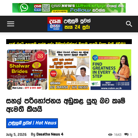
දැන් රටේ ලොකුම ප්‍රශ්න ගරු විනිසුරුවන්ගේ විශ්‍රාම යාමේ වයස වැඩි කිරීමයි –
සජිත්
සහල් පරිභෝජනය අඩුකළ යුතු බව කෘෂි
ඇමති කියයි
උණුසුම් පුවත් | Hot News
By
Dasatha News 4
July 5, 2026
1643
1