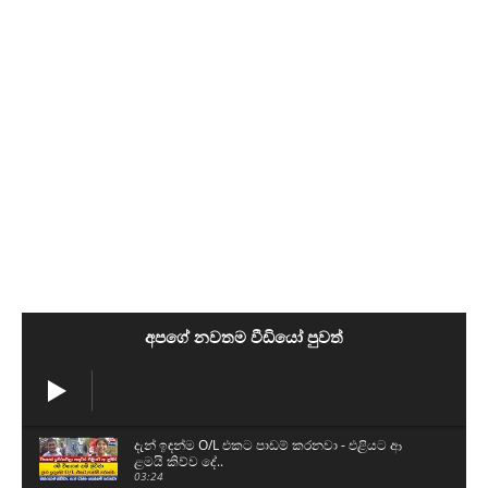
අපගේ නවතම වීඩියෝ පුවත්
දැන් ඉඳන්ම O/L එකට පාඩම් කරනවා - එළියට ආ
ළමයි කිව්ව දේ..
03:24