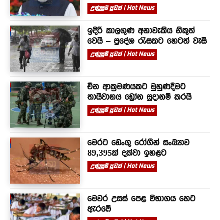
උණුසුම් පුවත් | Hot News
ඉදිරි කාලගුණ අනාවැකිය නිකුත්
වෙයි – ප්‍රදේශ රැසකට හෙටත් වැසි
උණුසුම් පුවත් | Hot News
චීන ආක්‍රමණයකට මුහුණදීමට
තායිවානය ඩ්‍රෝන සූදානම් කරයි
උණුසුම් පුවත් | Hot News
මෙරට ඩෙංගු රෝගීන් සංඛ්‍යාව
89,395ක් දක්වා ඉහළට
උණුසුම් පුවත් | Hot News
මෙවර උසස් පෙළ විභාගය හෙට
ඇරඹේ