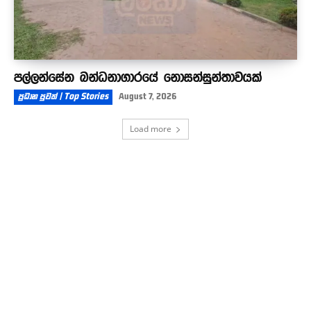
පල්ලන්සේන බන්ධනාගාරයේ නොසන්සුන්තාවයක්
ප්‍රධාන පුවත් | Top Stories
August 7, 2026
Load more