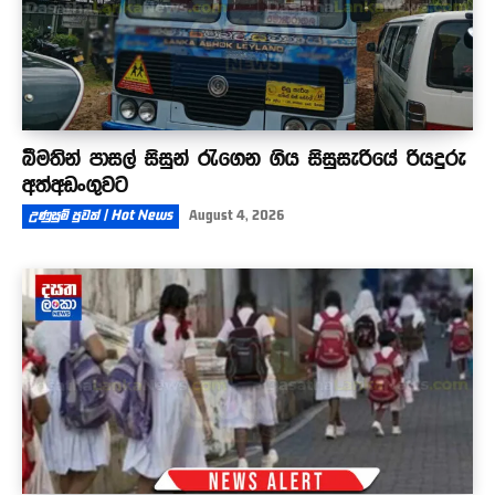
බීමතින් පාසල් සිසුන් රැගෙන ගිය සිසුසැරියේ රියදුරු
අත්අඩංගුවට
උණුසුම් පුවත් | Hot News
August 4, 2026