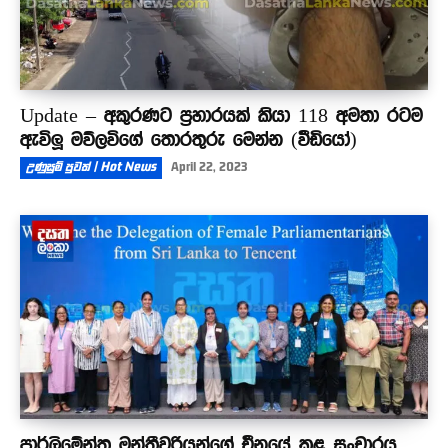
Update – අකුරණට ප්‍රහාරයක් කියා 118 අමතා රටම
ඇවිලූ මව්ලවිගේ තොරතුරු මෙන්න (වීඩියෝ)
උණුසුම් පුවත් | Hot News
April 22, 2023
පාර්ලිමේන්තු මන්ත්‍රීවරියන්ගේ චීනයේ කළ සංචාරය