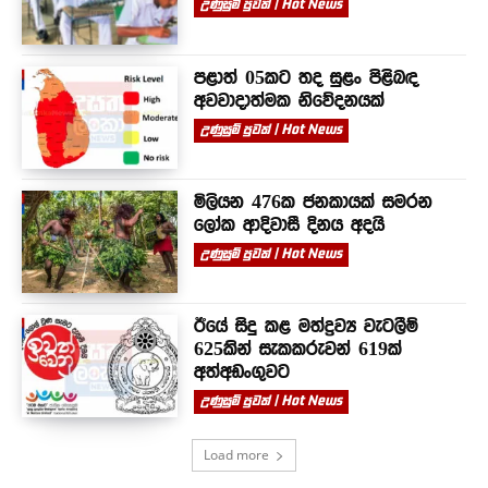
උණුසුම් පුවත් | Hot News
පළාත් 05කට තද සුළං පිළිබඳ
අවවාදාත්මක නිවේදනයක්
උණුසුම් පුවත් | Hot News
මිලියන 476ක ජනකායක් සමරන
ලෝක ආදිවාසී දිනය අදයි
උණුසුම් පුවත් | Hot News
ඊයේ සිදු කළ මත්ද්‍රව්‍ය වැටලීම්
625කින් සැකකරුවන් 619ක්
අත්අඩංගුවට
උණුසුම් පුවත් | Hot News
Load more