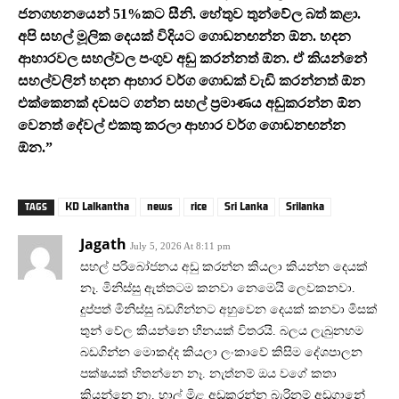
ජනගහනයෙන් 51%කට සීනි. හේතුව තුන්වේල බත් කළා.
අපි සහල් මූලික දෙයක් විදියට ගොඩනඟන්න ඕන. හදන
ආහාරවල සහල්වල පංගුව අඩු කරන්නත් ඕන. ඒ කියන්නේ
සහල්වලින් හදන ආහාර වර්ග ගොඩක් වැඩි කරන්නත් ඕන
එක්කෙනක් දවසට ගන්න සහල් ප්‍රමාණය අඩුකරන්න ඕන
වෙනත් දේවල් එකතු කරලා ආහාර වර්ග ගොඩනඟන්න
ඕන.”
KD Lalkantha
news
rice
Sri Lanka
Srilanka
TAGS
Jagath
July 5, 2026 At 8:11 pm
සහල් පරිබෝජනය අඩු කරන්න කියලා කියන්න දෙයක්
නෑ. මිනිස්සු ඇත්තටම කනවා නෙමෙයි ලෙවකනවා.
දුප්පත් මිනිස්සු බඩගින්නට අහුවෙන දෙයක් කනවා මිසක්
තුන් වේල කියන්නෙ හීනයක් විතරයි. බලය ලැබුනහම
බඩගින්න මොකද්ද කියලා ලංකාවේ කිසිම දේශපාලන
පක්ෂයක් හිතන්නෙ නෑ. නැත්නම් ඔය වගේ කතා
කියන්නෙ නෑ. හාල් මිළ අඩුකරන්න බැරිනම් අඩුගානේ