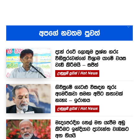
අපගේ නවතම පුවත්
දැන් රටේ ලොකුම ප්‍රශ්න ගරු
විනිසුරුවන්ගේ විශ්‍රාම යාමේ වයස
වැඩි කිරීමයි – සජිත්
උණුසුම් පුවත් | Hot News
ගිවිසුමේ ගැටළු විසඳන තුරු
අමෙරිකවා සමඟ අපිට කතාවක්
නැහැ – ඉරානය
උණුසුම් පුවත් | Hot News
මැදපෙරදිග තෙල් මත යැපීම අඩු
කිරීමට ඉන්දියාව දැවැන්ත වැඩකට
අත තියයි