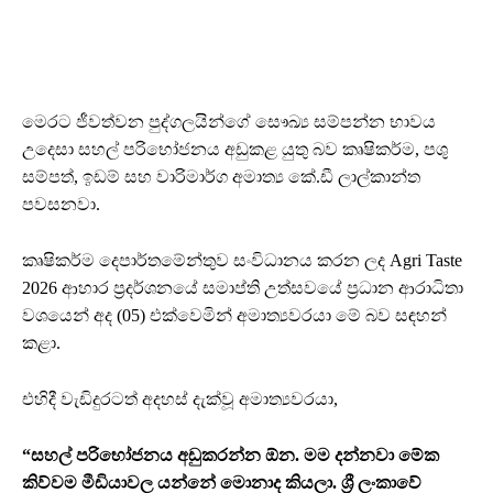
මෙරට ජීවත්වන පුද්ගලයින්ගේ සෞඛ්‍ය සම්පන්න භාවය
උදෙසා සහල් පරිභෝජනය අඩුකළ යුතු බව කෘෂිකර්ම, පශු
සම්පත්, ඉඩම් සහ වාරිමාර්ග අමාත්‍ය කේ.ඩී ලාල්කාන්ත
පවසනවා.
කෘෂිකර්ම දෙපාර්තමේන්තුව සංවිධානය කරන ලද Agri Taste
2026 ආහාර ප්‍රදර්ශනයේ සමාප්ති උත්සවයේ ප්‍රධාන ආරාධිතා
වශයෙන් අද (05) එක්වෙමින් අමාත්‍යවරයා මේ බව සඳහන්
කළා.
එහිදී වැඩිදුරටත් අදහස් දැක්වූ අමාත්‍යවරයා,
“සහල් පරිභෝජනය අඩුකරන්න ඕන. මම දන්නවා මේක
කිව්වම මීඩියාවල යන්නේ මොනාද කියලා. ශ්‍රී ලංකාවේ