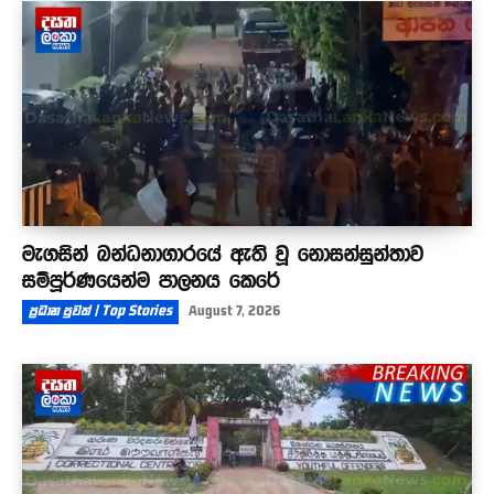
මැගසින් බන්ධනාගාරයේ ඇති වූ නොසන්සුන්තාව
සම්පූර්ණයෙන්ම පාලනය කෙරේ
ප්‍රධාන පුවත් | Top Stories
August 7, 2026