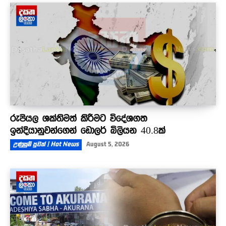
රුපියල ශක්තිමත් කිරීමට විදේශගත
ඉන්දියානුවන්ගෙන් ඩොලර් බිලියන 40.8ක්
උණුසුම් පුවත් | Hot News
August 5, 2026