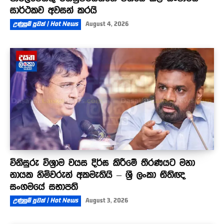
සාර්ථකව අවසන් කරයි
උණුසුම් පුවත් | Hot News
August 4, 2026
විනිසුරු විශ්‍රාම වයස දිර්ඝ කිරීමේ තීරණයට මහා
නායක හිමිවරුන් අකමැතියි – ශ්‍රී ලංකා නීතිඥ
සංගමයේ සභාපති
උණුසුම් පුවත් | Hot News
August 3, 2026