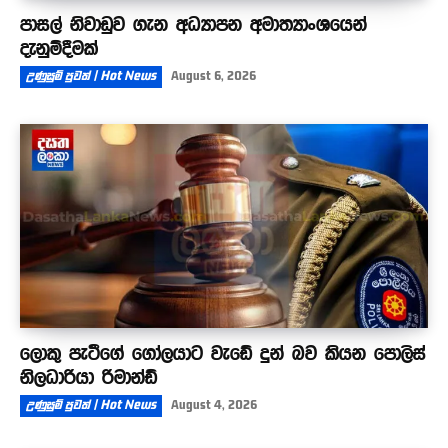
පාසල් නිවාඩුව ගැන අධ්‍යාපන අමාත්‍යාංශයෙන්
දැනුම්දීමක්
උණුසුම් පුවත් | Hot News
August 6, 2026
ලොකු පැටීගේ ගෝලයාට වැඩේ දුන් බව කියන පොලිස්
නිලධාරියා රිමාන්ඩ්
උණුසුම් පුවත් | Hot News
August 4, 2026