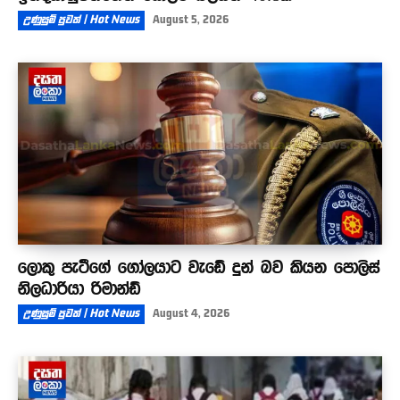
උණුසුම් පුවත් | Hot News
August 5, 2026
ලොකු පැටීගේ ගෝලයාට වැඩේ දුන් බව කියන පොලිස්
නිලධාරියා රිමාන්ඩ්
උණුසුම් පුවත් | Hot News
August 4, 2026