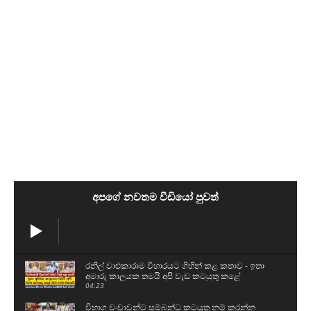
අපගේ නවතම වීඩියෝ පුවත්
රනිල් වාළුකාරාම විහාරයට ගිහින් කළ කතාව - ඉතා
අමාරු කාලයක තමයි අපි වැඩ කටයුතු කළේ
04:23
විභාග වංචාවන්ට සම්බන්ධ කටයුතු නම් කරන්න