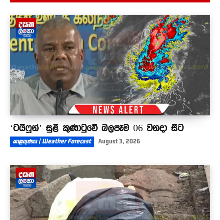
අධිකරණ ඇමතිගෙන් රැඳවියන්ගේ ඥාතීන්ට
පණිවිඩයක් - ඉතා ඉක්මනින් රස පරීක්ෂණ වාර්තා
දෙනවා
04:27
‘ටයිෆූන්’ සුළි කුණාටුවේ බලපෑම 06 වනදා සිට
කාළගුණය | Weather Forecast
August 3, 2026