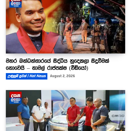
මහර බන්ධන්ගාරයේ සිද්ධිය හුදෙකලා සිදුවීමක්
නොවෙයි – නාමල් රාජපක්ෂ (වීඩියෝ)
උණුසුම් පුවත් | Hot News
August 2, 2026