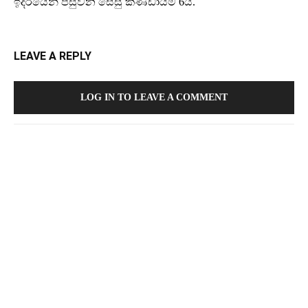
ඉදිරියෙන් පසුවන සෙසු කණ්ඩායම් 6යි.
LEAVE A REPLY
LOG IN TO LEAVE A COMMENT