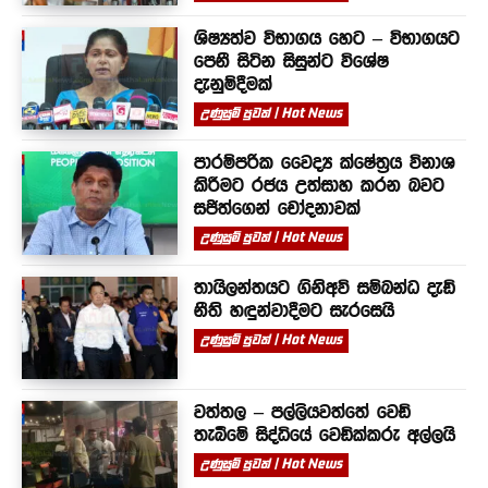
ශිෂ්‍යත්ව විභාගය හෙට – විභාගයට
පෙනී සිටින සිසුන්ට විශේෂ
දැනුම්දීමක්
උණුසුම් පුවත් | Hot News
පාරම්පරික වෛද්‍ය ක්ෂේත්‍රය විනාශ
කිරීමට රජය උත්සාහ කරන බවට
සජිත්ගෙන් චෝදනාවක්
උණුසුම් පුවත් | Hot News
තායිලන්තයට ගිනිඅවි සම්බන්ධ දැඩි
නීති හඳුන්වාදීමට සැරසෙයි
උණුසුම් පුවත් | Hot News
වත්තල – පල්ලියවත්තේ වෙඩි
තැබීමේ සිද්ධියේ වෙඩික්කරු අල්ලයි
උණුසුම් පුවත් | Hot News