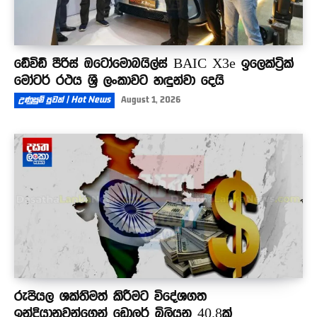
ඩේවිඩ් පීරිස් ඔටෝමොබයිල්ස් BAIC X3e ඉලෙක්ට්‍රික්
මෝටර් රථය ශ්‍රී ලංකාවට හඳුන්වා දෙයි
උණුසුම් පුවත් | Hot News
August 1, 2026
රුපියල ශක්තිමත් කිරීමට විදේශගත
ඉන්දියානුවන්ගෙන් ඩොලර් බිලියන 40.8ක්