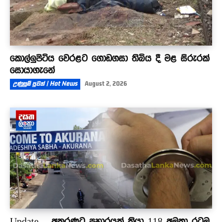
කොල්ලුපිටිය වෙරළට ගොඩගසා තිබිය දී මළ සිරුරක්
සොයාගැනේ
උණුසුම් පුවත් | Hot News
August 2, 2026
Update – අකුරණට ප්‍රහාරයක් කියා 118 අමතා රටම