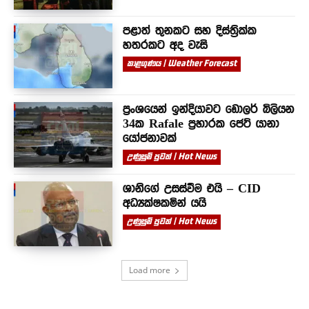
පළාත් තුනකට සහ දිස්ත්‍රික්ක
හතරකට අද වැසි
කාළගුණය | Weather Forecast
ප්‍රංශයෙන් ඉන්දියාවට ඩොලර් බිලියන
34ක Rafale ප්‍රහාරක ජෙට් යානා
යෝජනාවක්
උණුසුම් පුවත් | Hot News
ශානිගේ උසස්වීම එයි – CID
අධ්‍යක්ෂකමින් යයි
උණුසුම් පුවත් | Hot News
Load more