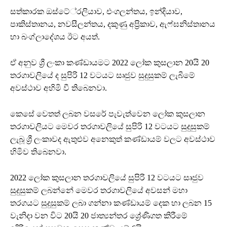
සත්කාරක ඔස්ටේ‍්‍රලියාව, එංගලන්තය, ඉන්දියාව,
පාකිස්තානය, නවසීලන්තය, දකුණු අප්‍රිකාව, ඇෆ්ඝනිස්තානය
හා බංග්ලාදේශය ඊට අයත්.
ඒ අනුව ශ්‍රී ලංකා කණ්ඩායමට 2022 ලෝක කුසලාන 20යි 20
තරගාවලියේ ද සුපිරි 12 වටයට සෘජුව සුදුසුකම් ලැබීමේ
අවස්ථාව අහිමි වී තිබෙනවා.
කෙසේ වෙතත් ලබන වසරේ පැවැත්වෙන ලෝක කුසලාන
තරගාවලියට මෙවර තරගාවලියේ සුපිරි 12 වටයට සුදුසුකම්
ලැබූ ශ්‍රී ලංකාවද ඇතුළුව අනෙකුත් කණ්ඩායම් වලට අවස්ථාව
හිමිව තිබෙනවා.
2022 ලෝක කුසලාන තරගාවලියේ සුපිරි 12 වටයට සෘජුව
සුදුසුකම් ලබන්නේ මෙවර තරගාවලියේ අවසන් මහා
තරගයට සුදුසුකම් ලබා ගන්නා කණ්ඩායම් දෙක හා ලබන 15
වැනිදා වන විට 20යි 20 ජාත්‍යන්තර ශ්‍රේණිගත කිරීමේ