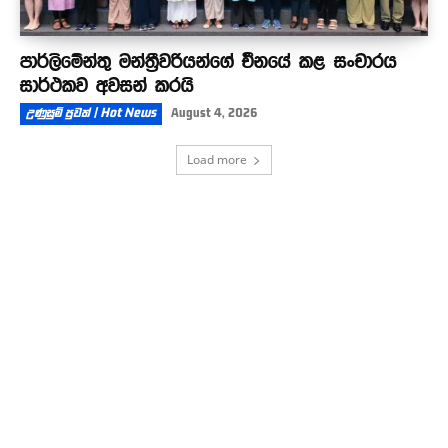
පාර්ලිමේන්තු මන්ත්‍රීවරියන්ගේ චීනයේ කළ සංචාරය
සාර්ථකව අවසන් කරයි
උණුසුම් පුවත් | Hot News
August 4, 2026
Load more