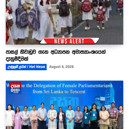
පාසල් නිවාඩුව ගැන අධ්‍යාපන අමාත්‍යාංශයෙන්
දැනුම්දීමක්
උණුසුම් පුවත් | Hot News
August 6, 2026