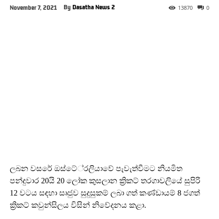
By
Dasatha News 2
November 7, 2021
13870
0
ලබන වසරේ ඔස්ටේ‍්‍රලියාවේ පැවැත්වීමට නියමිත
පන්දුවාර 20යි 20 ලෝක කුසලාන ක්‍රිකට් තරගාවලියේ සුපිරි
12 වටය සඳහා සෘජුව සුදුසුකම් ලබා ගත් කණ්ඩායම් 8 ජගත්
ක්‍රිකට් කවුන්සිලය විසින් නිවේදනය කළා.