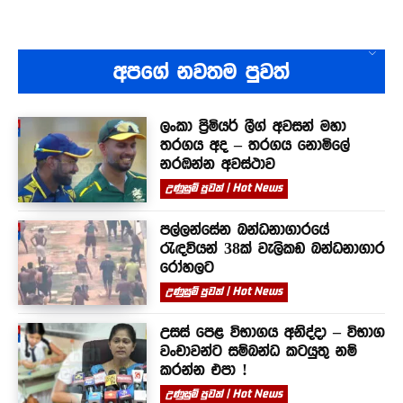
අපගේ නවතම පුවත්
ලංකා ප්‍රිමියර් ලීග් අවසන් මහා
තරගය අද – තරගය නොමිලේ
නරඹන්න අවස්ථාව
උණුසුම් පුවත් | Hot News
පල්ලන්සේන බන්ධනාගාරයේ
රැඳවියන් 38ක් වැලිකඩ බන්ධනාගාර
රෝහලට
උණුසුම් පුවත් | Hot News
උසස් පෙළ විභාගය අනිද්දා – විභාග
වංචාවන්ට සම්බන්ධ කටයුතු නම්
කරන්න එපා !
උණුසුම් පුවත් | Hot News