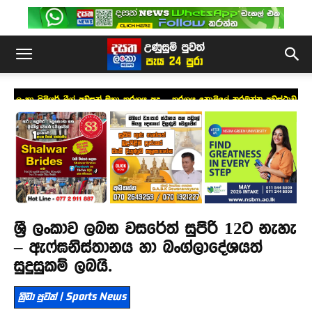
ලංකා ප්‍රිමියර් ලීග් අවසන් මහා තරගය අද – තරගය නොමිලේ නරඹන්න අවස්ථාව
ශ්‍රී ලංකාව ලබන වසරේත් සුපිරි 12ට නැහැ
– ඇෆ්ඝනිස්තානය හා බංග්ලාදේශයත්
සුදුසුකම් ලබයි.
ක්‍රීඩා පුවත් | Sports News