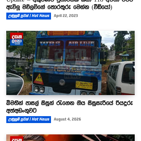
ඇවිලූ මව්ලවිගේ තොරතුරු මෙන්න (වීඩියෝ)
උණුසුම් පුවත් | Hot News
April 22, 2023
බීමතින් පාසල් සිසුන් රැගෙන ගිය සිසුසැරියේ රියදුරු
අත්අඩංගුවට
උණුසුම් පුවත් | Hot News
August 4, 2026