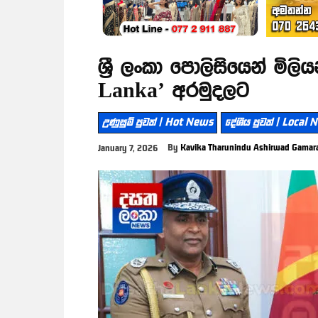
ශ්‍රී ලංකා පොලිසියෙන් මිල
Lanka’ අරමුදලට
උණුසුම් පුවත් | Hot News
දේශීය පුවත් | Local
By
Kavika Tharunindu Ashirwad Gamar
January 7, 2026