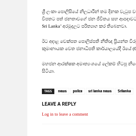
ශ්‍රී ලංකා පොලිසියේ නිලධාරීන් තම දිනක වැටුප 
විපතට පත් ජනතාවගේ ජන ජීවිතය සහ ආපදාවට 
Sri Lanka’ අරමුදලට පරිත්‍යාග කර තිබෙනවා.
ඊට අදාළ චෙක්පත පොලිස්පති නීතිඥ ප්‍රියන්ත වී
කුමානායක වෙත ජනාධිපති කාර්යාලයේදී ඊයේ (0
මහජන ආරක්ෂක අමාත්‍යංශයේ ලේකම් හිටපු නිය
සිටියා.
news
police
sri lanka news
Srilanka
TAGS
LEAVE A REPLY
Log in to leave a comment