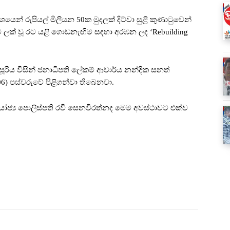
වශයෙන් රුපියල් මිලියන 50ක මුදලක් දිට්වා සුළි කුණාටුවෙන්
ලක් වූ රට යළි ගොඩනැඟීම සඳහා අරඹන ලද ‘Rebuilding
රසූරිය විසින් ජනාධිපති ලේකම් ආචාර්ය නන්දික සනත්
6) පස්වරුවේ පිළිගන්වා තිබෙනවා.
ෝජ්‍ය පොලිස්පති රවි සෙනවිරත්නද මෙම අවස්ථාවට එක්ව