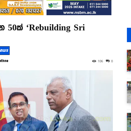
ියන 50ක් ‘Rebuilding Sri
 News
athne
106
0