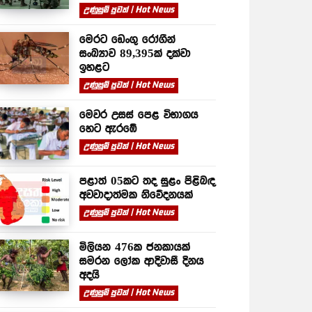
උණුසුම් පුවත් | Hot News
මෙරට ඩෙංගු රෝගීන්
සංඛ්‍යාව 89,395ක් දක්වා
ඉහළට
උණුසුම් පුවත් | Hot News
මෙවර උසස් පෙළ විභාගය
හෙට ඇරඹේ
උණුසුම් පුවත් | Hot News
පළාත් 05කට තද සුළං පිළිබඳ
අවවාදාත්මක නිවේදනයක්
උණුසුම් පුවත් | Hot News
මිලියන 476ක ජනකායක්
සමරන ලෝක ආදිවාසී දිනය
අදයි
උණුසුම් පුවත් | Hot News