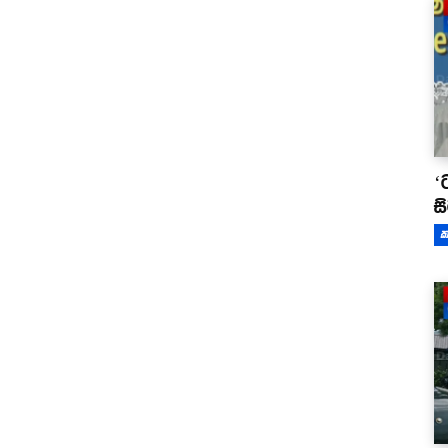
‘
ස
ක