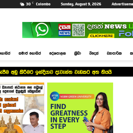
C
30
Colombo
Sunday, August 9, 2026
Advertiseme
ගොසිප්
සමාජ ගොසිප්
දේශපාලන
ක්‍රීඩා
විදෙස්
ව්‍යාපාරික
ක
පීම අඩු කිරීමට ඉන්දියාව දැවැන්ත වැඩකට අත තියයි