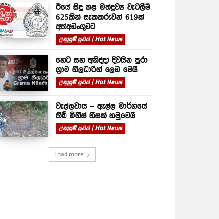
ඊයේ සිදු කළ මත්ද්‍රව්‍ය වැටලීම්
625කින් සැකකරුවන් 619ක්
අත්අඩංගුවට
උණුසුම් පුවත් | Hot News
හෙට සහ අනිද්දා දිවයින පුරා
ග්‍රාම නිලධාරින් ලෙඩ වෙයි
උණුසුම් පුවත් | Hot News
වැල්ලවාය – ඇල්ල මාර්ගයේ
තිබී මිනිස් හිසක් හමුවෙයි
උණුසුම් පුවත් | Hot News
Load more