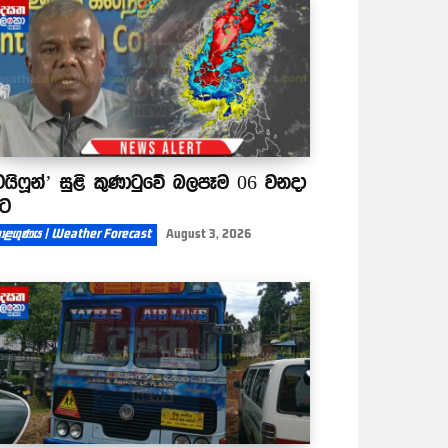
ටයිෆූන්’ සුළි කුණාටුවේ බලපෑම 06 වනදා
ිට
ාළගුණය | Weather Forecast
August 3, 2026