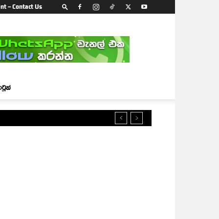
nt – Contact Us
ාටූන්