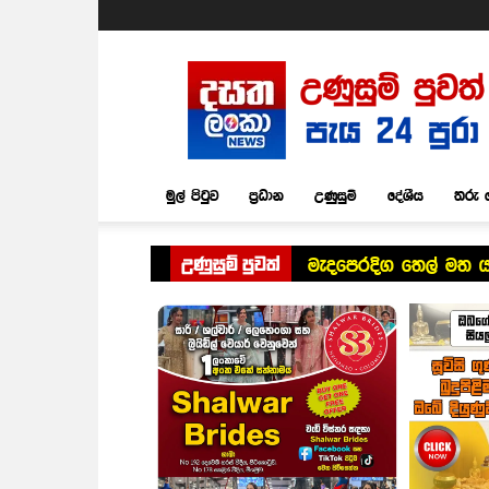
Dasatha
Lanka
News
මුල් පිටුව
ප්‍රධාන
උණුසුම්
දේශීය
තරු 
උණුසුම් පුවත්
මැදපෙරදිග තෙල් මත යැ