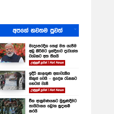
All
අපගේ නවතම පුවත්
මැදපෙරදිග තෙල් මත යැපීම
අඩු කිරීමට ඉන්දියාව දැවැන්ත
වැඩකට අත තියයි
උණුසුම් පුවත් | Hot News
ඉදිරි කාලගුණ අනාවැකිය
නිකුත් වෙයි – ප්‍රදේශ රැසකට
හෙටත් වැසි
උණුසුම් පුවත් | Hot News
චීන ආක්‍රමණයකට මුහුණදීමට
තායිවානය ඩ්‍රෝන සූදානම්
කරයි