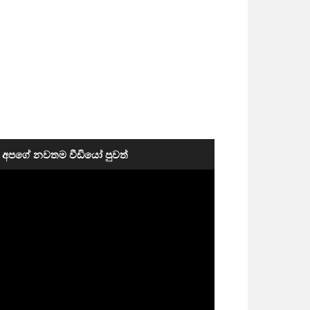
අපගේ නවතම වීඩියෝ පුවත්