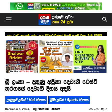
දැන් රටේ ලොකුම ප්‍රශ්න ගරු විනිසුරුවන්ගේ විශ්‍රාම යාමේ වයස වැඩි කිරීමයි –
සජිත්
ශ්‍රී ලංකා – දකුණු අප්‍රිකා දෙවැනි ටෙස්ට්
තරගයේ දෙවැනි දිනය අදයි
උණුසුම් පුවත් | Hot News
ක්‍රීඩා පුවත් | Sports News
By
Meedum Ransara
December 6, 2024
460
0