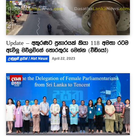
Update – අකුරණට ප්‍රහාරයක් කියා 118 අමතා රටම
ඇවිලූ මව්ලවිගේ තොරතුරු මෙන්න (වීඩියෝ)
උණුසුම් පුවත් | Hot News
April 22, 2023