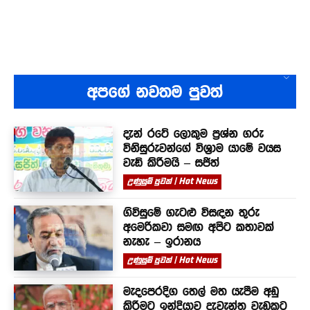
අපගේ නවතම පුවත්
දැන් රටේ ලොකුම ප්‍රශ්න ගරු
විනිසුරුවන්ගේ විශ්‍රාම යාමේ වයස
වැඩි කිරීමයි – සජිත්
උණුසුම් පුවත් | Hot News
ගිවිසුමේ ගැටළු විසඳන තුරු
අමෙරිකවා සමඟ අපිට කතාවක්
නැහැ – ඉරානය
උණුසුම් පුවත් | Hot News
මැදපෙරදිග තෙල් මත යැපීම අඩු
කිරීමට ඉන්දියාව දැවැන්ත වැඩකට