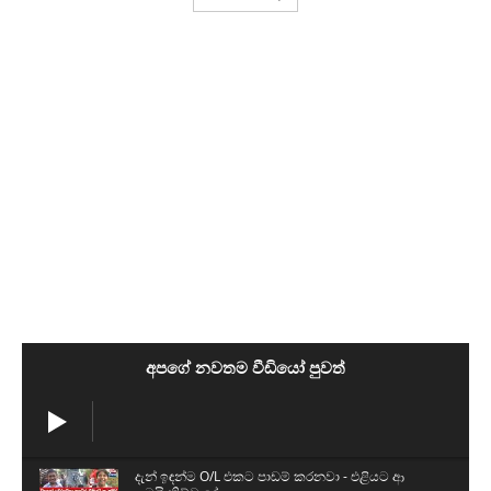
අපගේ නවතම වීඩියෝ පුවත්
දැන් ඉඳන්ම O/L එකට පාඩම් කරනවා - එළියට ආ