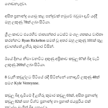
ගොඩනැගුවා.
අසිත ප්‍රනාන්දු යොමු කළ පන්දුවක් හමුවේ බවුමා දැවී යද්දී
ඔහු ලකුණු 78ක් ලබා සිටියා.
ශ්‍රී ලංකාවට එරෙහිව ජාත්‍යන්තර ටෙස්ට් මංගල ශතකය වාර්තා
කරන්නට Ryan Rickelton සමත් වූ අතර ඔහු ලකුණු 101ක් තුළ
දවාගත්තේ ළහිරු කුමාර විසින්.
ඊයේ දිනය නිමා වනවිට දකුණු අප්‍රිකාව කඩුලු 07ක් බිඳ වැටී
ලකුණු 269ක් ලබා සිටියා.
8 වැනි කඩුල්ලට පිටියේ රැඳී සිටින්නේ නොදැවී ලකුණු 48ක්
සමග Kyle Verreynne.
කඩුලු බිඳ දැමීමේ දී ළහිරු කුමාර කඩුලු 03ක්, අසිත ප්‍රනාන්දු
කඩුලු 02ක් සහ විශ්ව ප්‍රනාන්දු හා ප්‍රභාත් ජයසූරිය එක්
කඩුල්ල බැගින් බිඳ හෙලුවා.