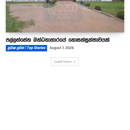
පල්ලන්සේන බන්ධනාගාරයේ නොසන්සුන්තාවයක්
ප්‍රධාන පුවත් | Top Stories
August 7, 2026
Load more