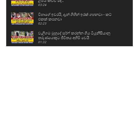
ළමයි කිව්ව දේ..
03:24
විභාගේ ඉවරයි, දැන් ගිහින් ඉරක් ගහනවා - කට්
එකක් කපනවා
02:23
වැලිගම මුහුදේ සර්ෆ් කරන්න ගිය ටියුනීසියානු
තරුණයෙකුට ජීවිතය අහිමි වෙයි
01:32
ශිෂ්‍යත්ව විභාගය ලියන්න කළින් පොඩ්ඩෝ කියපු
කතා
01:59
නව යුද හමුදාපති ශ්‍රී මහා බෝධිය සහ රුවන්වැලි මහා
සෑය වැඳ පුදාගනී
04:20
ග්‍රාම නිලධාරීන් වැඩ වර්ජනයකට සැරසෙයි - අපි
ලෙඩ නිවාඩු දානවා
05:15
59වෙනි උපන්දිනය සරලව සැමරු ටී.බී සරත්
03:06
බන්ධනාගාර සිද්ධිවල පිටිපස්සේ ඉන්නේ ආණ්ඩුව..?
08:48