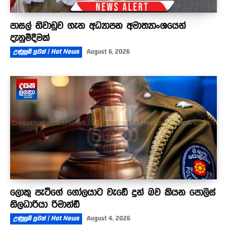
පාසල් නිවාඩුව ගැන අධ්‍යාපන අමාත්‍යාංශයෙන්
දැනුම්දීමක්
උණුසුම් පුවත් | Hot News
August 6, 2026
ලොකු පැටීගේ ගෝලයාට වැඩේ දුන් බව කියන පොලිස්
නිලධාරියා රිමාන්ඩ්
උණුසුම් පුවත් | Hot News
August 4, 2026