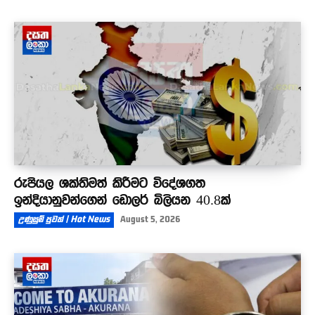
රුපියල ශක්තිමත් කිරීමට විදේශගත
ඉන්දියානුවන්ගෙන් ඩොලර් බිලියන 40.8ක්
උණුසුම් පුවත් | Hot News
August 5, 2026