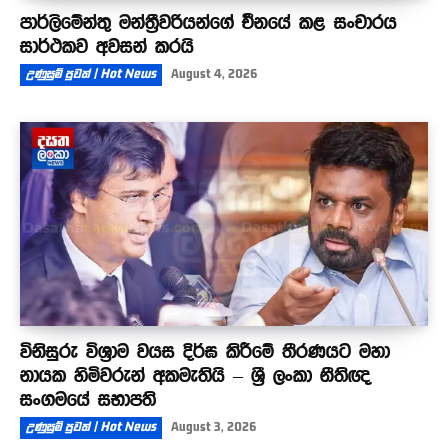
පාර්ලිමේන්තු මන්ත්‍රීවරියන්ගේ චීනයේ කළ සංචාරය
සාර්ථකව අවසන් කරයි
උණුසුම් පුවත් | Hot News
August 4, 2026
විනිසුරු විශ්‍රාම වයස දිර්ඝ කිරීමේ තීරණයට මහා
නායක හිමිවරුන් අකමැතියි – ශ්‍රී ලංකා නීතිඥ
සංගමයේ සභාපති
උණුසුම් පුවත් | Hot News
August 3, 2026