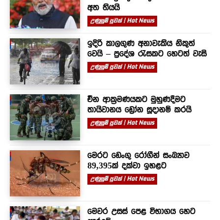
අත තියයි
උණුසුම් පුවත් | Hot News
ඉදිරි කාලගුණ අනාවැකිය නිකුත්
වෙයි – ප්‍රදේශ රැසකට හෙටත් වැසි
උණුසුම් පුවත් | Hot News
චීන ආක්‍රමණයකට මුහුණදීමට
තායිවානය ඩ්‍රෝන සූදානම් කරයි
උණුසුම් පුවත් | Hot News
මෙරට ඩෙංගු රෝගීන් සංඛ්‍යාව
89,395ක් දක්වා ඉහළට
උණුසුම් පුවත් | Hot News
මෙවර උසස් පෙළ විභාගය හෙට