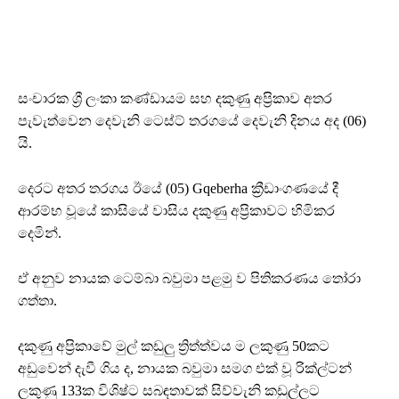
සංචාරක ශ්‍රී ලංකා කණ්ඩායම සහ දකුණු අප්‍රිකාව අතර
පැවැත්වෙන දෙවැනි ටෙස්ට් තරගයේ දෙවැනි දිනය අද (06)
යි.
දෙරට අතර තරගය ඊයේ (05) Gqeberha ක්‍රීඩාංගණයේ දී
ආරම්භ වූයේ කාසියේ වාසිය දකුණු අප්‍රිකාවට හිමිකර
දෙමින්.
ඒ අනුව නායක ටෙම්බා බවුමා පළමු ව පිතිකරණය තෝරා
ගත්තා.
දකුණු අප්‍රිකාවේ මුල් කඩුලු ත්‍රිත්ත්වය ම ලකුණු 50කට
අඩුවෙන් දැවී ගිය ද, නායක බවුමා සමග එක් වූ රික්ල්ටන්
ලකුණු 133ක විශිෂ්ට සබඳතාවක් සිව්වැනි කඩුල්ලට