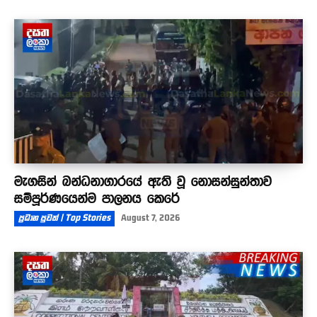
මැගසින් බන්ධනාගාරයේ ඇති වූ නොසන්සුන්තාව
සම්පූර්ණයෙන්ම පාලනය කෙරේ
ප්‍රධාන පුවත් | Top Stories
August 7, 2026