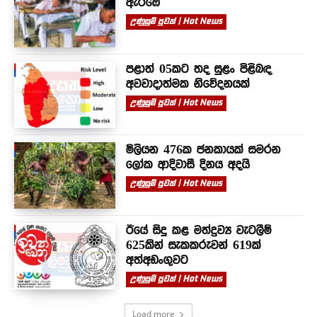
ඇරඹේ
උණුසුම් පුවත් | Hot News
පළාත් 05කට තද සුළං පිළිබඳ
අවවාදාත්මක නිවේදනයක්
උණුසුම් පුවත් | Hot News
මිලියන 476ක ජනකායක් සමරන
ලෝක ආදිවාසී දිනය අදයි
උණුසුම් පුවත් | Hot News
ඊයේ සිදු කළ මත්ද්‍රව්‍ය වැටලීම්
625කින් සැකකරුවන් 619ක්
අත්අඩංගුවට
උණුසුම් පුවත් | Hot News
Load more