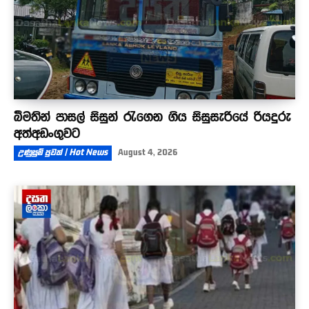
බීමතින් පාසල් සිසුන් රැගෙන ගිය සිසුසැරියේ රියදුරු
අත්අඩංගුවට
උණුසුම් පුවත් | Hot News
August 4, 2026