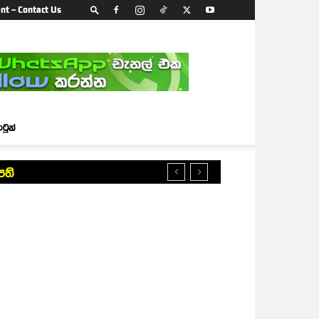
nt – Contact Us
ාටූන්
පති