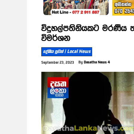
විදුහල්පතිනියකට මරණීය
විමර්ශන
දේශීය පුවත් | Local News
By
Dasatha News 4
September 23, 2023