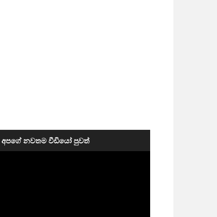
අපගේ නවතම වීඩියෝ පුවත්