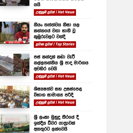
යයි
උණුසුම් පුවත් | Hot News
නියං තත්ත්වය නිසා යල
කන්නයේ වගා හානි වූ
කුඹුරුවලට වන්දි
ප්‍රධාන පුවත් | Top Stories
පස් කන්දක් කඩා වැටී
නල්ලතන්නිය ශ්‍රී පාද මාර්ගය
අවහිර වෙයි
උණුසුම් පුවත් | Hot News
ශිෂ්‍යෂත්ව සහ උසස්පෙළ
විභාග සාමාන්‍ය පරිදි
උණුසුම් පුවත් | Hot News
ශ්‍රී ලංකා මුහුදු තීරයේ දී
ඉන්දීය ධීවර යාත්‍රාවක්
අනතුරට ලක්වෙයි