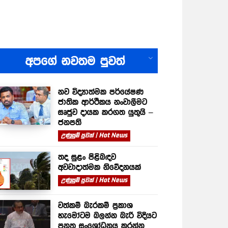
All
අපගේ නවතම පුවත්
නව විද්‍යාත්මක පර්යේෂණ
ජාතික ආර්ථිකය නංවාලීමට
සෘජුව දායක කරගත යුතුයි –
ජනපති
උණුසුම් පුවත් | Hot News
තද සුළං පිළිබඳව
අවවාදාත්මක නිවේදනයක්
උණුසුම් පුවත් | Hot News
වත්කම් බැරකම් ප්‍රකාශ
හැමෝටම බලන්න බැරි විදියට
පනත සංශෝධනය කරන්න