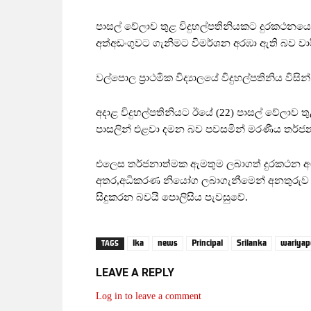
පාසල් වේලාව තුළ විදුහල්පතිනියකට දුරකථන
අත්අඩංගුවට ගැනීමට විමර්ශන අරඹා ඇති බව 
වල්පොල ප්‍රාථමික විද්‍යාලයේ විදුහල්පතිනිය වි
අදාළ විදුහල්පතිනියට ඊයේ (22) පාසල් වේලාව ත
පාසලින් එළවා දමන බව පවසමින් මරණීය තර්ජන
එලෙස තර්ජනාත්මක ඇමතුම ලබාගත් දුරකථන අං
අතර,අධිකරණ නියෝග ලබාගැනීමෙන් අනතුරුව දු
සිදුකරන බවයි පොලිසිය පැවසුවේ.
lka
news
Principal
Srilanka
wariyap
TAGS
LEAVE A REPLY
Log in to leave a comment