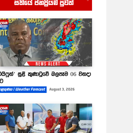
සතියේ ජනප්‍රියම පුවත්
00:52
ටයිෆූන්’ සුළි කුණාටුවේ බලපෑම 06 වනදා
ිට
ාළගුණය | Weather Forecast
August 3, 2026