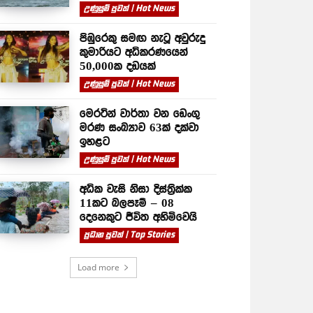
උණුසුම් පුවත් | Hot News
පිඹුරෙකු සමඟ නැටූ අවුරුදු
කුමාරියට අධිකරණයෙන්
50,000ක දඩයක්
උණුසුම් පුවත් | Hot News
මෙරටින් වාර්තා වන ඩෙංගු
මරණ සංඛ්‍යාව 63ක් දක්වා
ඉහළට
උණුසුම් පුවත් | Hot News
අධික වැසි නිසා දිස්ත්‍රික්ක
11කට බලපෑම් – 08
දෙනෙකුට ජීවිත අහිමිවෙයි
ප්‍රධාන පුවත් | Top Stories
Load more