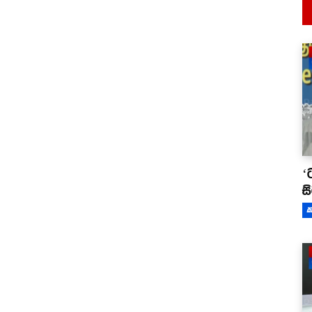
‘
ස
ක