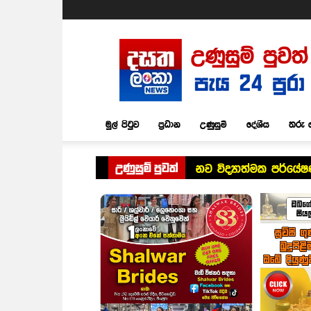
Dasatha
Lanka
News
මුල් පිටුව
ප්‍රධාන
උණුසුම්
දේශීය
තරු 
උණුසුම් පුවත්
නව විද්‍යාත්මක පර්ය