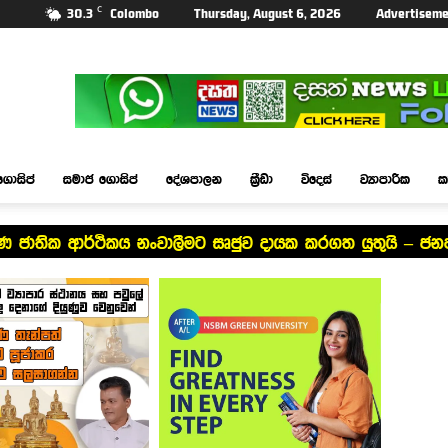
C
30.3
Colombo
Thursday, August 6, 2026
Advertiseme
ගොසිප්
සමාජ ගොසිප්
දේශපාලන
ක්‍රීඩා
විදෙස්
ව්‍යාපාරික
ක
ේෂණ ජාතික ආර්ථිකය නංවාලීමට සෘජුව දායක කරගත යුතුයි – ජන