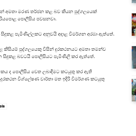
යෙන් අමතා මරණ තර්ජන කළ බව කියන පුද්ගලයෙක්
වාරියපොළ පොලීසිය පවසනවා.
සින් සිදුකළ පැමිණිල්ලකට අනුවයි අදාළ විමර්ශන අරඹා ඇත්තේ.
ුළ කිසියම් පුද්ගලයෙකු විසින් දුරකථනයට අමතා තමන්ව
 සිදුකළ බවටයි පොලීසියට පැමිණිලි කර ඇත්තේ.
කය ද පොලීසිය වෙත ලබාදීමට කටයුතු කර ඇති
රකථන විශ්ලේෂණ වාර්තා මත ඉදිරි විමර්ශණ කටයුතු
ola