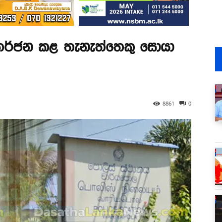
 තර්ජන කළ තැනැත්තෙකු සොයා
8861
0