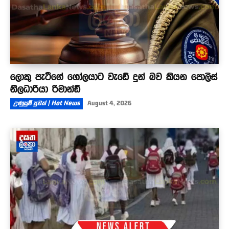
ලොකු පැටීගේ ගෝලයාට වැඩේ දුන් බව කියන පොලිස්
නිලධාරියා රිමාන්ඩ්
උණුසුම් පුවත් | Hot News
August 4, 2026