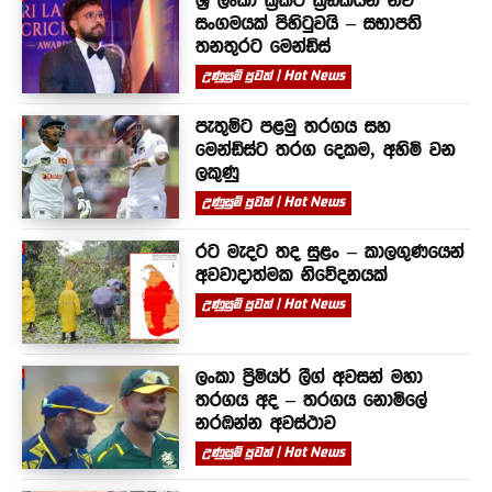
ශ්‍රී ලංකා ක්‍රිකට් ක්‍රීඩකයින් නව
සංගමයක් පිහිටුවයි – සභාපති
තනතුරට මෙන්ඩිස්
උණුසුම් පුවත් | Hot News
පැතුම්ට පළමු තරගය සහ
මෙන්ඩිස්ට තරග දෙකම, අහිමි වන
ලකුණු
උණුසුම් පුවත් | Hot News
රට මැදට තද සුළං – කාලගුණයෙන්
අවවාදාත්මක නිවේදනයක්
උණුසුම් පුවත් | Hot News
ලංකා ප්‍රිමියර් ලීග් අවසන් මහා
තරගය අද – තරගය නොමිලේ
නරඹන්න අවස්ථාව
උණුසුම් පුවත් | Hot News