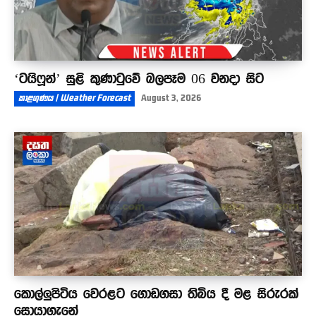
‘ටයිෆූන්’ සුළි කුණාටුවේ බලපෑම 06 වනදා සිට
කාළගුණය | Weather Forecast
August 3, 2026
කොල්ලුපිටිය වෙරළට ගොඩගසා තිබිය දී මළ සිරුරක්
සොයාගැනේ