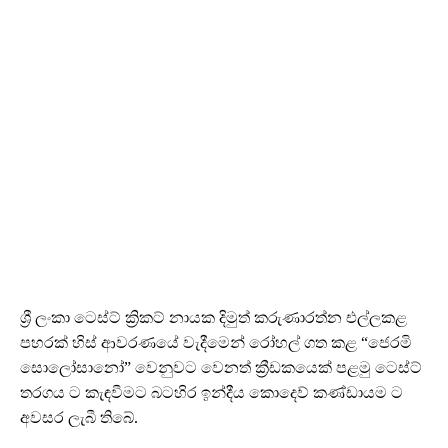
ශ්‍රී ලංකා ටෙස්ට් ක්‍රිකට් නායක දිමුත් කරුණාරත්න එල්ලකළ
පහරක් හිස් ආවරණයේ වැදීමෙන් රෝහල් ගත කළ “ජෙරමි
සොලෝසානෝ” වෙනුවට වෙනත් ක්‍රීඩකයෙක් පළමු ටෙස්ට්
තරගය ට කැඳවීමට බටහිර ඉන්දීය කොදෙව් කණ්ඩායම ට
අවසර ලැබී තිබේ.