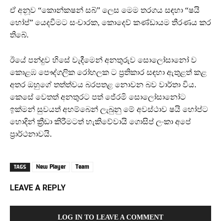
ඒ අනූව “කොන්කෂන් සබ්” ලෙස මෙම තරගය සඳහා “ෂයි
හෝප්” යෙදවීමට සංචාරක, කොදෙව් කණ්ඩායම තීරණය කර
තිබේ.
ඊයේ පන්දුව හිසේ වැදීමෙන් අනතුරුව සොලෝසානෝ ව
කොළඹ පෞද්ගලික රෝහලක ට ප්‍රතිකාර සඳහා ඇතුළත් කළ
අතර ඔහුගේ තත්ත්වය බරපතළ නොවන බව වාර්තා විය.
කෙසේ වෙතත් අනතුරට පත් ජේරමි සොලෝසානෝට
ඉක්මන් සුවයත් අහම්බෙන් ලැබුනු මේ අවස්ථාව ෂයි හෝප්ට
හොදින් ක්‍රීඩා කිරීමටත් හැකිවේවායි ගොසිප් ලංකා අපේ
ප්‍රාර්ථනාවයි.
New Player
Team
TAGS
LEAVE A REPLY
LOG IN TO LEAVE A COMMENT