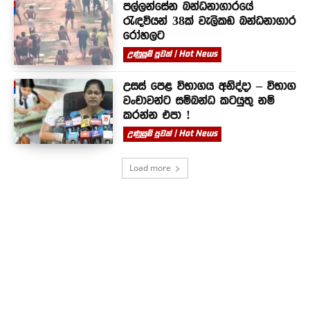
පල්ලන්සේන බන්ධනාගාරයේ
රැඳවියන් 38ක් වැලිකඩ බන්ධනාගාර
රෝහලට
උණුසුම් පුවත් | Hot News
උසස් පෙළ විභාගය අනිද්දා – විභාග
වංචාවන්ට සම්බන්ධ කටයුතු නම්
කරන්න එපා !
උණුසුම් පුවත් | Hot News
Load more