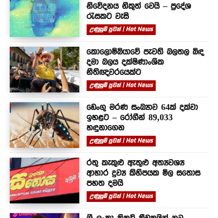
නිවේදනය නිකුත් වෙයි – ප්‍රදේශ
රැසකට වැසි
උණුසුම් පුවත් | Hot News
කොලොම්බියාවේ පැවති බලතල බිඳ
දමා බලය දක්ෂිණාංශික
නීතිඥවරයෙක්ට
උණුසුම් පුවත් | Hot News
ඩෙංගු මරණ සංඛ්‍යාව 64ක් දක්වා
ඉහළට – රෝගීන් 89,033
හඳුනාගෙන
උණුසුම් පුවත් | Hot News
රතු කැකුළු ඇතුළු අත්‍යවශ්‍ය
ආහාර ද්‍රව්‍ය කිහිපයක මිල සතොස
පහත දමයි
උණුසුම් පුවත් | Hot News