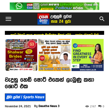
හෙට දිනයට අදාළ කාලගුණ නිවේදනය නිකුත් වෙයි – ප්‍රදේශ රැසකට වැසි
වැදුනු හෙඩ් ෂොට් එකෙන් ලැබුණු කනා
ශොට් එක
ක්‍රීඩා පුවත් | Sports News
By
Dasatha News 3
November 24, 2021
2167
0