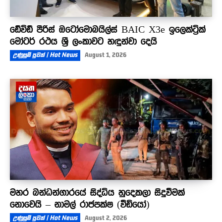
ඩේවිඩ් පීරිස් ඔටෝමොබයිල්ස් BAIC X3e ඉලෙක්ට්‍රික්
මෝටර් රථය ශ්‍රී ලංකාවට හඳුන්වා දෙයි
උණුසුම් පුවත් | Hot News
August 1, 2026
මහර බන්ධන්ගාරයේ සිද්ධිය හුදෙකලා සිදුවීමක්
නොවෙයි – නාමල් රාජපක්ෂ (වීඩියෝ)
උණුසුම් පුවත් | Hot News
August 2, 2026