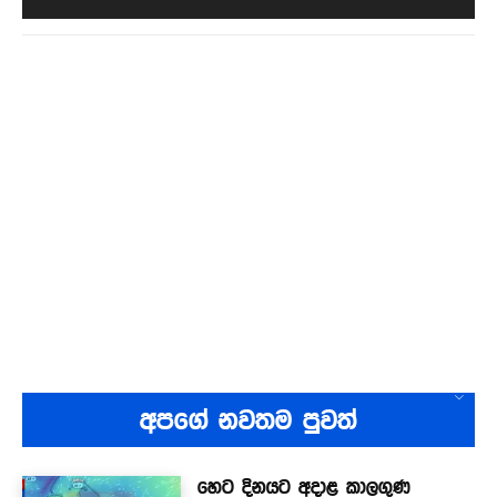
අපගේ නවතම පුවත්
හෙට දිනයට අදාළ කාලගුණ