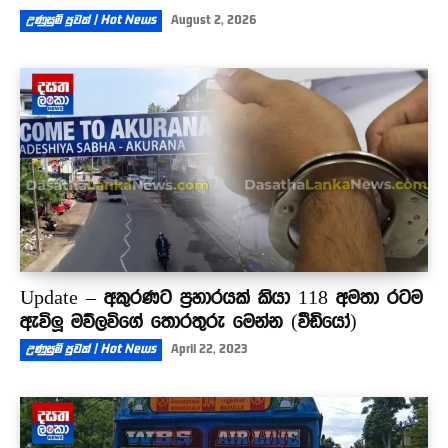
උණුසුම් පුවත් | Hot News
August 2, 2026
Update – අකුරණට ප්‍රහාරයක් කියා 118 අමතා රටම
ඇවිලූ මව්ලවිගේ තොරතුරු මෙන්න (වීඩියෝ)
උණුසුම් පුවත් | Hot News
April 22, 2023