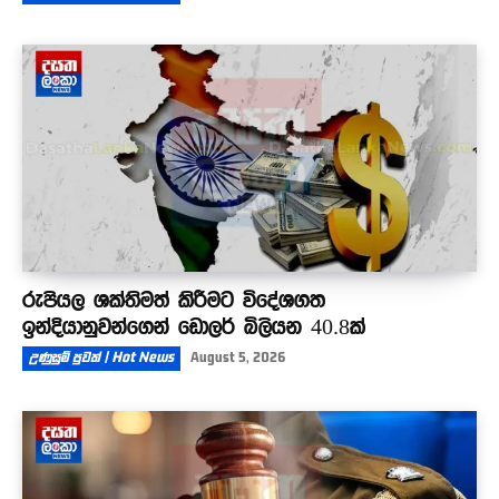
රුපියල ශක්තිමත් කිරීමට විදේශගත
ඉන්දියානුවන්ගෙන් ඩොලර් බිලියන 40.8ක්
උණුසුම් පුවත් | Hot News
August 5, 2026