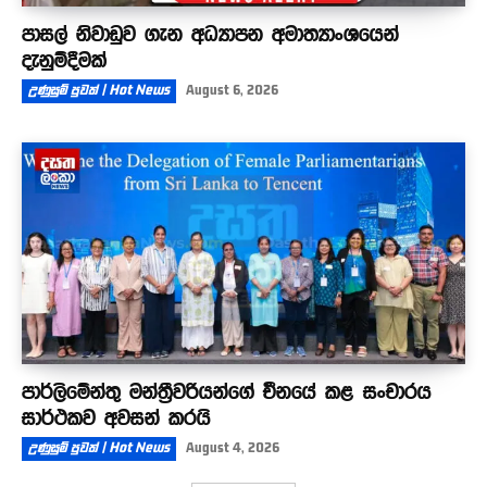
පාසල් නිවාඩුව ගැන අධ්‍යාපන අමාත්‍යාංශයෙන්
දැනුම්දීමක්
උණුසුම් පුවත් | Hot News
August 6, 2026
පාර්ලිමේන්තු මන්ත්‍රීවරියන්ගේ චීනයේ කළ සංචාරය
සාර්ථකව අවසන් කරයි
උණුසුම් පුවත් | Hot News
August 4, 2026