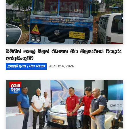
බීමතින් පාසල් සිසුන් රැගෙන ගිය සිසුසැරියේ රියදුරු
අත්අඩංගුවට
උණුසුම් පුවත් | Hot News
August 4, 2026