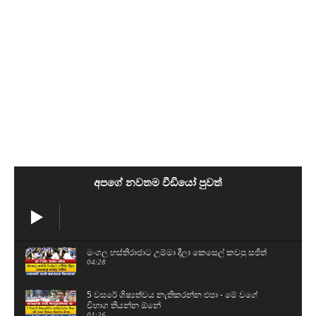
අපගේ නවතම වීඩියෝ පුවත්
මංගල හස්තිරාජාට උම්මා දීලා කෙසෙල් කවපු සජිත්
04:28
5 වසරේ ශිෂ්‍යත්වය නැතිකරන්න එපා - මේ වගේ
විභාග තියන්න ඕනේ
01:26