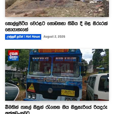
කොල්ලුපිටිය වෙරළට ගොඩගසා තිබිය දී මළ සිරුරක්
සොයාගැනේ
උණුසුම් පුවත් | Hot News
August 2, 2026
බීමතින් පාසල් සිසුන් රැගෙන ගිය සිසුසැරියේ රියදුරු
අත්අඩංගුවට