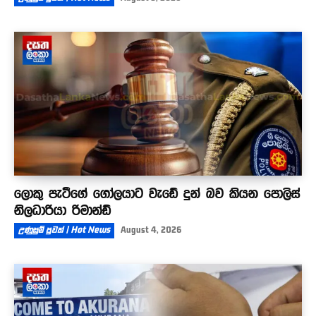
ලොකු පැටීගේ ගෝලයාට වැඩේ දුන් බව කියන පොලිස්
නිලධාරියා රිමාන්ඩ්
උණුසුම් පුවත් | Hot News
August 4, 2026