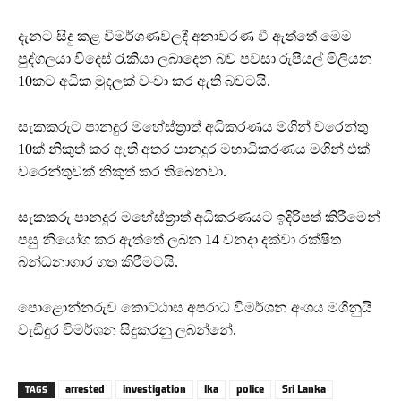
දැනට සිදු කළ විමර්ශණවලදී අනාවරණ වී ඇත්තේ මෙම
පුද්ගලයා විදෙස් රැකියා ලබාදෙන බව පවසා රුපියල් මිලියන
10කට අධික මුදලක් වංචා කර ඇති බවටයි.
සැකකරුට පානදුර මහේස්ත්‍රාත් අධිකරණය මගින් වරෙන්තු
10ක් නිකුත් කර ඇති අතර පානදුර මහාධිකරණය මගින් එක්
වරෙන්තුවක් නිකුත් කර තිබෙනවා.
සැකකරු පානදුර මහේස්ත්‍රාත් අධිකරණයට ඉදිරිපත් කිරීමෙන්
පසු නියෝග කර ඇත්තේ ලබන 14 වනදා දක්වා රක්ෂිත
බන්ධනාගාර ගත කිරීමටයි.
පොළොන්නරුව කොට්ඨාස අපරාධ විමර්ශන අංශය මගිනුයි
වැඩිදුර විමර්ශන සිදුකරනු ලබන්නේ.
arrested
investigation
lka
police
Sri Lanka
TAGS