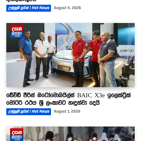
උණුසුම් පුවත් | Hot News
August 4, 2026
ඩේවිඩ් පීරිස් ඔටෝමොබයිල්ස් BAIC X3e ඉලෙක්ට්‍රික්
මෝටර් රථය ශ්‍රී ලංකාවට හඳුන්වා දෙයි
උණුසුම් පුවත් | Hot News
August 1, 2026