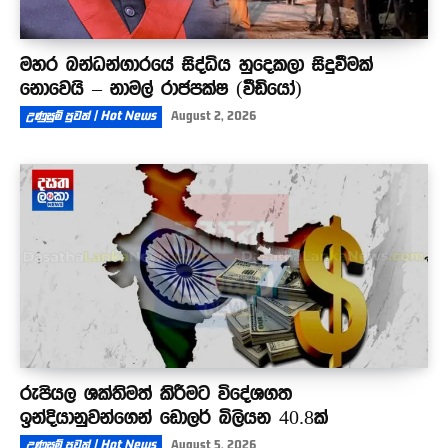
මහර බන්ධන්ගාරයේ සිද්ධිය හුදෙකලා සිදුවීමක්
නොවෙයි – නාමල් රාජපක්ෂ (වීඩියෝ)
උණුසුම් පුවත් | Hot News
August 2, 2026
රුපියල ශක්තිමත් කිරීමට විදේශගත
ඉන්දියානුවන්ගෙන් ඩොලර් බිලියන 40.8ක්
උණුසුම් පුවත් | Hot News
August 5, 2026