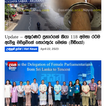
Update – අකුරණට ප්‍රහාරයක් කියා 118 අමතා රටම
ඇවිලූ මව්ලවිගේ තොරතුරු මෙන්න (වීඩියෝ)
උණුසුම් පුවත් | Hot News
April 22, 2023