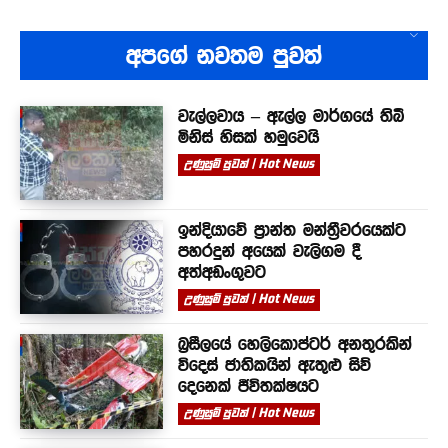
අපගේ නවතම පුවත්
වැල්ලවාය – ඇල්ල මාර්ගයේ තිබී
මිනිස් හිසක් හමුවෙයි
උණුසුම් පුවත් | Hot News
ඉන්දියාවේ ප්‍රාන්ත මන්ත්‍රීවරයෙක්ට
පහරදුන් අයෙක් වැලිගම දී
අත්අඩංගුවට
උණුසුම් පුවත් | Hot News
බ්‍රසීලයේ හෙලිකොප්ටර් අනතුරකින්
විදෙස් ජාතිකයින් ඇතුළු සිව්
දෙනෙක් ජීවිතක්ෂයට
උණුසුම් පුවත් | Hot News