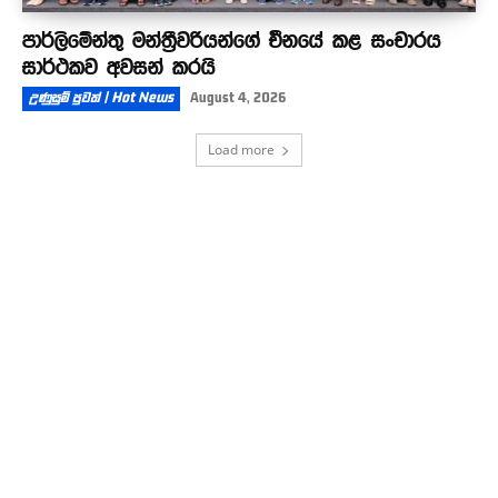
පාර්ලිමේන්තු මන්ත්‍රීවරියන්ගේ චීනයේ කළ සංචාරය
සාර්ථකව අවසන් කරයි
උණුසුම් පුවත් | Hot News
August 4, 2026
Load more