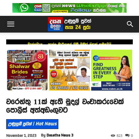
වැල්ලවාය – ඇල්ල මාර්ගයේ තිබී මිනිස් හිසක් හමුවෙයි
වරෙන්තු 11ක් ඇති මුදල් වංචාකරුවෙක්
පොලිස් අත්අඩංගුවට
උණුසුම් පුවත් | Hot News
By
Dasatha News 3
November 1, 2023
823
0