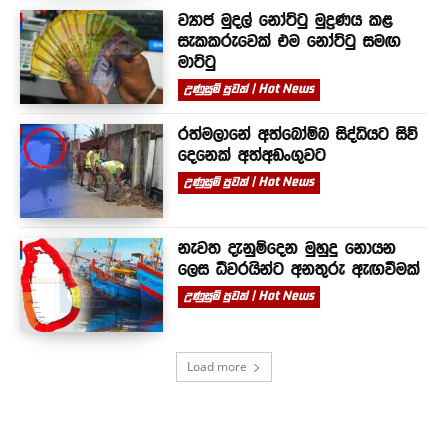
ව්‍යාජ මුදල් නෝට්ටු මුද්‍රණය කළ
සැකකරුවෙක් එම නෝට්ටු සමඟ
මාට්ටු
උණුසුම් පුවත් | Hot News
රත්මලානේ අත්බෝම්බ සිද්ධියට සිව්
දෙනෙක් අත්අඩංගුවට
උණුසුම් පුවත් | Hot News
නැවත දැනුම්දෙන මුහුදු නොයන
ලෙස ධීවරයින්ට අනතුරු ඇඟවීමක්
උණුසුම් පුවත් | Hot News
Load more