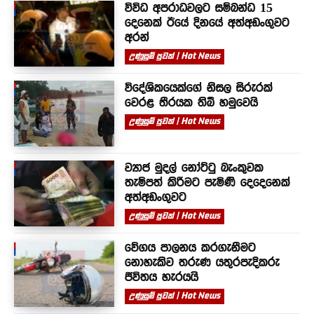
විවිධ අපරාධවලට සම්බන්ධ 15
දෙනෙක් ඊයේ දිනයේ අත්අඩංගුවට
අරන්
උණුසුම් පුවත් | Hot News
විදේශිකයෙක්ගේ නිසල සිරුරක්
වෙරළ තීරයක තිබී හමුවෙයි
උණුසුම් පුවත් | Hot News
ව්‍යාජ මුදල් නෝට්ටු බැංකුවක
තැම්පත් කිරීමට පැමිණි දෙදෙනෙක්
අත්අඩංගුවට
උණුසුම් පුවත් | Hot News
වේගය පාලනය කරගැනීමට
නොහැකිව තරුණ යතුරපැදිකරු
ජීවිතය හැරයයි
උණුසුම් පුවත් | Hot News