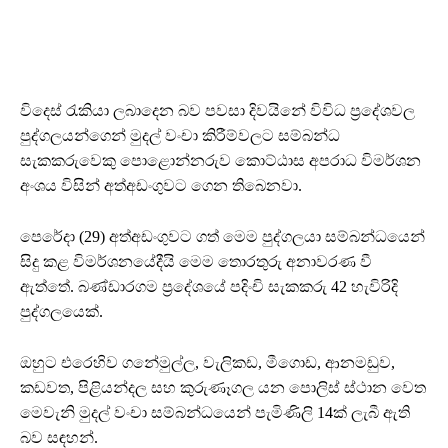
විදෙස් රැකියා ලබාදෙන බව පවසා දිවයිනේ විවිධ ප්‍රදේශවල
පුද්ගලයන්ගෙන් මුදල් වංචා කිරීම්වලට සම්බන්ධ
සැකකරුවෙකු පොළොන්නරුව කොට්ඨාස අපරාධ විමර්ශන
අංශය විසින් අත්අඩංගුවට ගෙන තිබෙනවා.
පෙරේදා (29) අත්අඩංගුවට ගත් මෙම පුද්ගලයා සම්බන්ධයෙන්
සිදු කළ විමර්ශනයේදීයි මෙම තොරතුරු අනාවරණ වී
ඇත්තේ. බණ්ඩාරගම ප්‍රදේශයේ පදිංචි සැකකරු 42 හැවිරිදි
පුද්ගලයෙක්.
ඔහුට එරෙහිව ගනේමුල්ල, වැලිකඩ, මීගොඩ, ආනමඩුව,
කඩවත, පිළියන්දල සහ කුරුණෑගල යන පොලිස් ස්ථාන වෙත
මෙවැනි මුදල් වංචා සම්බන්ධයෙන් පැමිණිලි 14ක් ලැබී ඇති
බව සඳහන්.