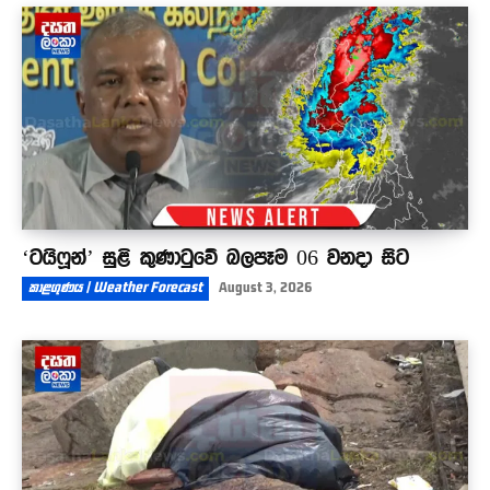
තරුණ කටයුතු නි.ඇමතිට ඇන්ටිලා දුන්න ටෝක් එක
?
00:44
‘ටයිෆූන්’ සුළි කුණාටුවේ බලපෑම 06 වනදා සිට
කාළගුණය | Weather Forecast
August 3, 2026