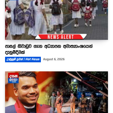
පාසල් නිවාඩුව ගැන අධ්‍යාපන අමාත්‍යාංශයෙන්
දැනුම්දීමක්
උණුසුම් පුවත් | Hot News
August 6, 2026