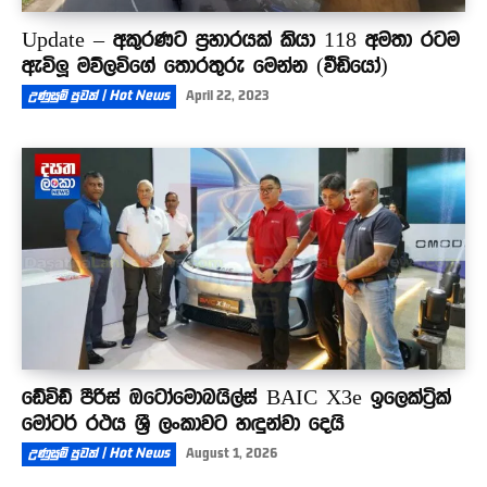
Update – අකුරණට ප්‍රහාරයක් කියා 118 අමතා රටම
ඇවිලූ මව්ලවිගේ තොරතුරු මෙන්න (වීඩියෝ)
උණුසුම් පුවත් | Hot News
April 22, 2023
ඩේවිඩ් පීරිස් ඔටෝමොබයිල්ස් BAIC X3e ඉලෙක්ට්‍රික්
මෝටර් රථය ශ්‍රී ලංකාවට හඳුන්වා දෙයි
උණුසුම් පුවත් | Hot News
August 1, 2026