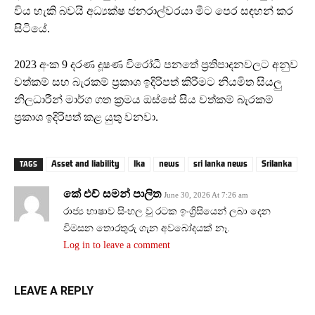
විය හැකි බවයි අධ්‍යක්ෂ ජනරාල්වරයා මීට පෙර සඳහන් කර
සිටියේ.
2023 අංක 9 දරණ දූෂණ විරෝධී පනතේ ප්‍රතිපාදනවලට අනුව
වත්කම් සහ බැරකම් ප්‍රකාශ ඉදිරිපත් කිරීමට නියමිත සියලු
නිලධාරීන් මාර්ග ගත ක්‍රමය ඔස්සේ සිය වත්කම් බැරකම්
ප්‍රකාශ ඉදිරිපත් කළ යුතු වනවා.
Asset and liability
lka
news
sri lanka news
Srilanka
TAGS
කේ එච් සමන් පාලිත
June 30, 2026 At 7:26 am
රාජ්‍ය භාෂාව සිංහල වූ රටක ඉංග්‍රිසියෙන් ලබා දෙන
විමසන තොරතුරු ගැන අවබෝදයක් නෑ.
Log in to leave a comment
LEAVE A REPLY