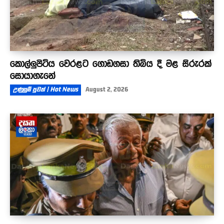
කොල්ලුපිටිය වෙරළට ගොඩගසා තිබිය දී මළ සිරුරක්
සොයාගැනේ
උණුසුම් පුවත් | Hot News
August 2, 2026