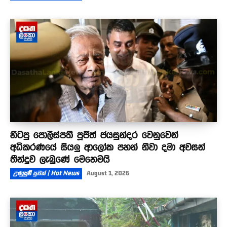
හිටපු පොලිස්පති පූජිත් ජයසුන්දර වෙනුවෙන්
අධිකරණයේ සියලු ආලෝක පහන් නිවා දමා අවසන්
තීන්දුව ලැබුණේ මෙහෙමයි
උණුසුම් පුවත් | Hot News
August 1, 2026