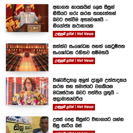
අනාගත නායකයින් ලෙස සිසුන්
නීතියට ගරු කරන තැනැත්තන්
බවට පත්වීම අත්‍යවශ්‍යයි –
නියෝජ්‍ය කථානායක
උණුසුම් පුවත් | Hot News
සත්ත්ව සංශෝධන පනත් කෙටුම්පත
සංශෝධන රහිතව සම්මතයි
උණුසුම් පුවත් | Hot News
විශ්වවිද්‍යාල අලුත් දැනුම උත්පාදනය
කරන සහ සමාජයට වගකියන
මධ්‍යස්ථාන බවට පත්විය යුතුයි –
අග්‍රාමාත්‍යවරිය
උණුසුම් පුවත් | Hot News
උසස් පෙළ සිසුන්ට විභාගයට යන්න
සිසු සැරිය බස්