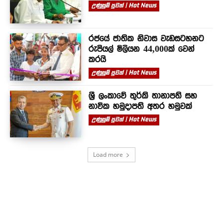
උණුසුම් පුවත් | Hot News
රජයේ ජාතික නිවාස වැඩසටහනට
රුපියල් මිලියන 44,000ක් වෙන්
කරයි
උණුසුම් පුවත් | Hot News
ශ්‍රී ලංකාවේ තුර්කි තානාපති සහ
නාවික හමුදාපති අතර හමුවක්
උණුසුම් පුවත් | Hot News
Load more