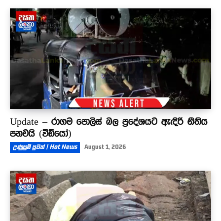
Update – රාගම පොලිස් බල ප්‍රදේශයට ඇඳිරි නීතිය
පනවයි (වීඩියෝ)
උණුසුම් පුවත් | Hot News
August 1, 2026