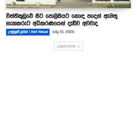
විත්තිකූඩුවේ සිට පොලිසියට හොඳ පදෙන් ඇමතූ
සැකකරුට අධිකරණයෙන් දැඩිව අවවාද
උණුසුම් පුවත් | Hot News
July 31, 2026
Load more