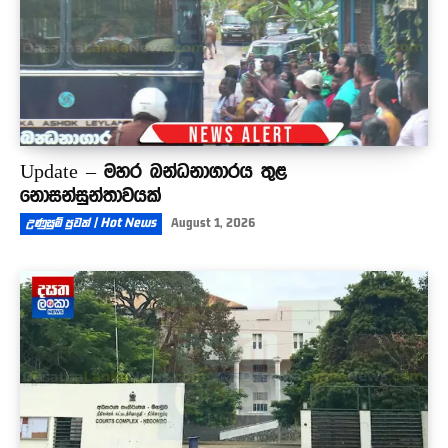
Update – මහර බන්ධනාගාරය තුළ
නොසන්සුන්තාවයක්
උණුසුම් පුවත් | Hot News
August 1, 2026