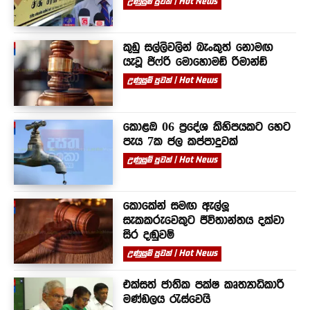
උණුසුම් පුවත් | Hot News
කුඩු සල්ලිවලින් බැංකුත් නොමඟ
යැවූ ජිෆ්රි මොහොමඩ් රිමාන්ඩ්
උණුසුම් පුවත් | Hot News
කොළඹ 06 ප්‍රදේශ කිහිපයකට හෙට
පැය 7ක ජල කප්පාදුවක්
උණුසුම් පුවත් | Hot News
කොකේන් සමඟ ඇල්ලූ
සැකකරුවෙකුට ජීවිතාන්තය දක්වා
සිර දඬුවම්
උණුසුම් පුවත් | Hot News
එක්සත් ජාතික පක්ෂ කෘත්‍යාධිකාරී
මණ්ඩලය රැස්වෙයි