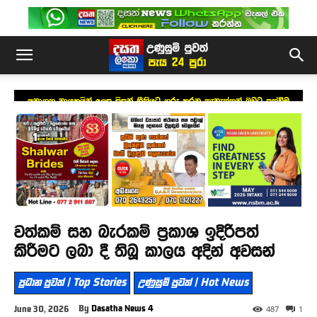
අනාගත නායකයින් ලෙස සිසුන් නීතියට ගරු කරන තැනැත්තන් බවට පත්වීම
අත්‍යවශ්‍යයි – නියෝජ්‍ය කථානායක
වත්කම් සහ බැරකම් ප්‍රකාශ ඉදිරිපත්
කිරීමට ලබා දී තිබූ කාලය අදින් අවසන්
ප්‍රධාන පුවත් | Top Stories
උණුසුම් පුවත් | Hot News
By
Dasatha News 4
June 30, 2026
487
1