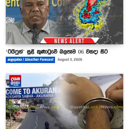
‘ටයිෆූන්’ සුළි කුණාටුවේ බලපෑම 06 වනදා සිට
කාළගුණය | Weather Forecast
August 3, 2026