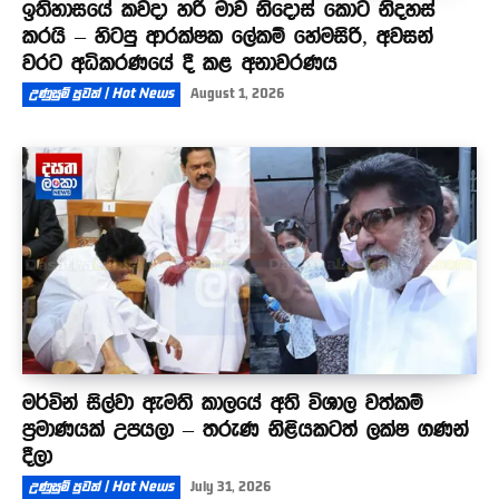
ඉතිහාසයේ කවදා හරි මාව නිදොස් කොට නිදහස්
කරයි – හිටපු ආරක්ෂක ලේකම් හේමසිරි, අවසන්
වරට අධිකරණයේ දී කළ අනාවරණය
උණුසුම් පුවත් | Hot News
August 1, 2026
මර්වින් සිල්වා ඇමති කාලයේ අති විශාල වත්කම්
ප්‍රමාණයක් උපයලා – තරුණ නිළියකටත් ලක්ෂ ගණන්
දීලා
උණුසුම් පුවත් | Hot News
July 31, 2026