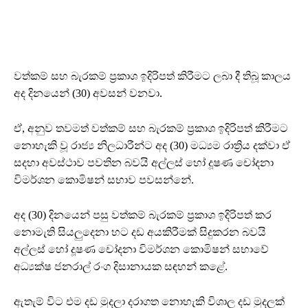
වත්කම් සහ බැරකම් ප්‍රකාශ ඉදිරිපත් කිරීමට ලබා දී තිබූ කාලය
අද දිනයෙන් (30) අවසන් වනවා.
ඒ, අනුව තවමත් වත්කම් සහ බැරකම් ප්‍රකාශ ඉදිරිපත් කිරීමට
නොහැකි වූ රාජ්‍ය නිලධාරීන්ට අද (30) මධ්‍යම රාත්‍රිය දක්වා ඒ
සදහා අවස්ථාව පවතින බවයි අල්ලස් හෝ දූෂණ චෝදනා
විමර්ශන කොමිෂන් සභාව පවසන්නේ.
අද (30) දිනයෙන් පසු වත්කම් බැරකම් ප්‍රකාශ ඉදිරිපත් කර
නොමැති සියලුදෙනා හට දඩ අයකිරීමක් සිදුකරන බවයි
අල්ලස් හෝ දූෂණ චෝදනා විමර්ශන කොමිෂන් සභාවේ
අධ්‍යක්ෂ ජනරාල් රංග දිසානායක සඳහන් කළේ.
ඇතැම් විට එම දඩ මුදලා දරාගත නොහැකි විශාල දඩ මුදලක්