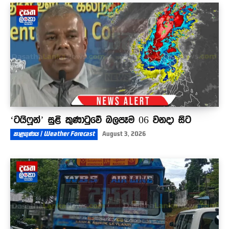
මම නෙමෙයිනේ ජනාධිපති - ගිහින් ජනාධිපතිගෙන්
අහන්න
01:06
‘ටයිෆූන්’ සුළි කුණාටුවේ බලපෑම 06 වනදා සිට
කාළගුණය | Weather Forecast
August 3, 2026