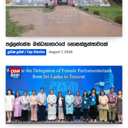
පල්ලන්සේන බන්ධනාගාරයේ නොසන්සුන්තාවයක්
ප්‍රධාන පුවත් | Top Stories
August 7, 2026