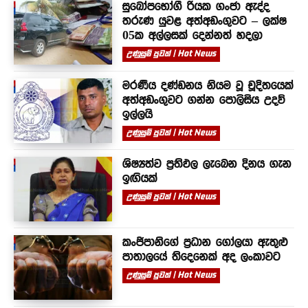
සුඛෝපභෝගී රියක ගංජා ඇද්ද
තරුණ යුවළ අත්අඩංගුවට – ලක්ෂ
05ක අල්ලසක් දෙන්නත් හදලා
උණුසුම් පුවත් | Hot News
මරණීය දණ්ඩනය නියම වූ චූදිතයෙක්
අත්අඩංගුවට ගන්න පොලිසිය උදව්
ඉල්ලයි
උණුසුම් පුවත් | Hot News
ශිෂ්‍යත්ව ප්‍රතිඵල ලැබෙන දිනය ගැන
ඉඟියක්
උණුසුම් පුවත් | Hot News
කංජිපානිගේ ප්‍රධාන ගෝලයා ඇතුළු
පාතාලයේ තිදෙනෙක් අද ලංකාවට
උණුසුම් පුවත් | Hot News