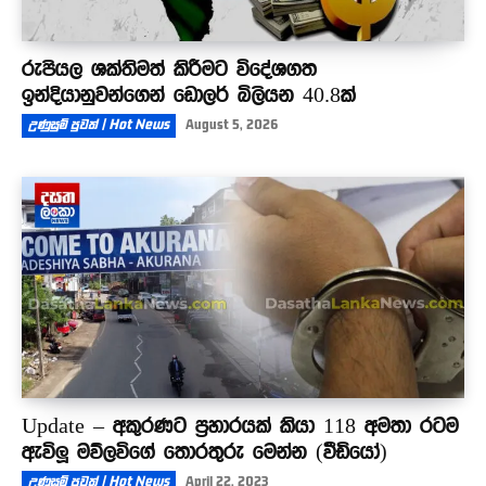
රුපියල ශක්තිමත් කිරීමට විදේශගත
ඉන්දියානුවන්ගෙන් ඩොලර් බිලියන 40.8ක්
උණුසුම් පුවත් | Hot News
August 5, 2026
Update – අකුරණට ප්‍රහාරයක් කියා 118 අමතා රටම
ඇවිලූ මව්ලවිගේ තොරතුරු මෙන්න (වීඩියෝ)
උණුසුම් පුවත් | Hot News
April 22, 2023