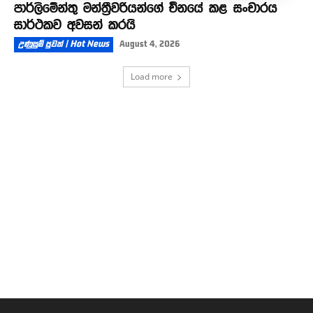
පාර්ලිමේන්තු මන්ත්‍රීවරියන්ගේ චීනයේ කළ සංචාරය
සාර්ථකව අවසන් කරයි
උණුසුම් පුවත් | Hot News
August 4, 2026
Load more