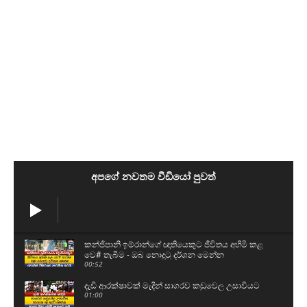
අපගේ නවතම වීඩියෝ පුවත්
කන්ජිපානි ඉම්රාන්ගේ ඥාතියෙකුට ජීවිතය අහිමි කළ
වෙ# තැබීම - ඔබ නොදුටු දර්ශන මෙන්න
00:52
දැඩි ආරක්ෂාවක් මැදින් සාගරව කඩුවෙල උසාවියට
01:00