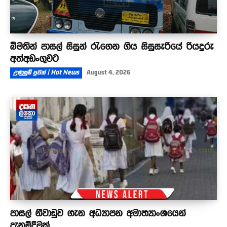
බීමතින් පාසල් සිසුන් රැගෙන ගිය සිසුසැරියේ රියදුරු
අත්අඩංගුවට
උණුසුම් පුවත් | Hot News
August 4, 2026
පාසල් නිවාඩුව ගැන අධ්‍යාපන අමාත්‍යාංශයෙන්
දැනුම්දීමක්