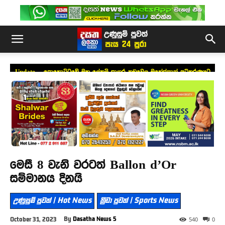
Update – පොහොට්ටුවේ මහ ලේකම් සාගර කඩුවෙල මහේස්ත්‍රාත් අධිකරණයට
ඉදිරිපත් කෙරේ (වීඩියෝ)
මෙසී 8 වැනි වරටත් Ballon d’Or
සම්මානය දිනයි
උණුසුම් පුවත් | Hot News
ක්‍රීඩා පුවත් | Sports News
By
Dasatha News 5
October 31, 2023
540
0