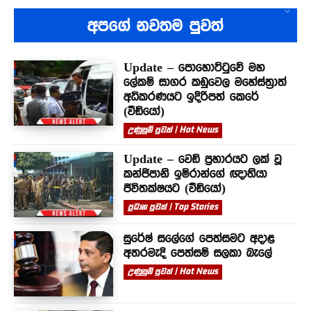
අපගේ නවතම පුවත්
Update – පොහොට්ටුවේ මහ
ලේකම් සාගර කඩුවෙල මහේස්ත්‍රාත්
අධිකරණයට ඉදිරිපත් කෙරේ
(වීඩියෝ)
උණුසුම් පුවත් | Hot News
Update – වෙඩි ප්‍රහාරයට ලක් වූ
කන්ජිපානි ඉම්රාන්ගේ ඥාතියා
ජීවිතක්ෂයට (වීඩියෝ)
ප්‍රධාන පුවත් | Top Stories
සුරේෂ් සලේගේ පෙත්සමට අදාළ
අතරමැදි පෙත්සම් සලකා බැලේ
උණුසුම් පුවත් | Hot News