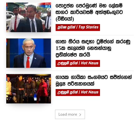
පොදුජන පෙරමුණේ මහ ලේකම්
සාගර කාරියවසම් අත්අඩංගුවට
(වීඩියෝ)
ප්‍රධාන පුවත් | Top Stories
ගාසා තීරය සඳහා ට්‍රම්ප්ගේ කරුණු
15ක සැලැස්ම නෙතන්යාහු
ප්‍රතික්ෂේප කරයි
උණුසුම් පුවත් | Hot News
ගායක ගායිකා සංගමයට සජිත්ගෙන්
මූල්‍ය පරිත්‍යාගයක්
උණුසුම් පුවත් | Hot News
Load more