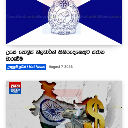
උසස් පොලිස් නිලධාරීන් කිහිපදෙනෙකුට ස්ථාන
මාරුවීම්
උණුසුම් පුවත් | Hot News
August 7, 2026