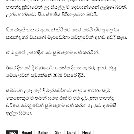
පාපන්දු ක්‍රීඩාවෙන් ලද සියල්ල ම දෙවියන්ගෙන් ලැබුණු බවත්,
උන්වහන්සේට සිය ස්තුතිය පිරිනැමෙන බවයි.
සිය ස්තුති කතාව අවසන් කිරීමට පෙර මෙසී හිටපු ලෝක
පාපන්දු ශූර ඩියාගෝ මැරඩෝනා වෙනුවෙන් ද හඬ අවදි කළා.
ඒ ඔහුගේ උපන්දිනයට සුබ පැතුම් එක් කරමින්.
ඊයේ දිනයේ දී මැරඩෝනා ජන්ම දිනය සැමරූ අතර, ඔහු
මෙලොවින් සමුගත්තේ 2020 වසරේ දීයි.
සම්මාන උලෙළේ දී මැරඩෝනාට ආදරය කරනා සෑම
කෙනෙකුට ම තමන් සමග එක් ව එම දැවැන්ත පාපන්දු
චරිතය වෙනුවෙන් සුබ පැතුම් එක් කරන ලෙසට ද මෙසී
ඉල්ලා සිටියා.
Award
Ballon
D'or
Lionel
Messi
TAGS