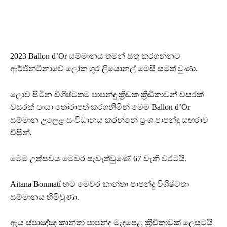
2023 Ballon d’Or සම්මානය තමන් සතු කරගන්නට
ආර්ජින්ටිනාවේ ලෝක ශූර ලියොනල් මෙසී සමත් වුණා.
ලොව සිටින විශිෂ්ටතම පාපන්දු ක්‍රීඩක ක්‍රීඩිකාවන් වසරක්
වසරක් පාසා තෝරාපත් කරගනිමින් මෙම Ballon d’Or
සම්මාන උලෙළ සංවිධානය කරන්නේ ප්‍රංශ පාපන්දු සඟරාව
විසින්.
මෙම උත්සවය මෙවර පැවැත්වුණේ 67 වැනි වරටයි.
Aitana Bonmatí හට මෙවර කාන්තා පාපන්දු විශිෂ්ටතා
සම්මානය හිමිවුණා.
ඇය ස්පාඤ්ඤ කාන්තා පාපන්දු මැදපෙළ ක්‍රීඩිකාවක් ලෙසටයි