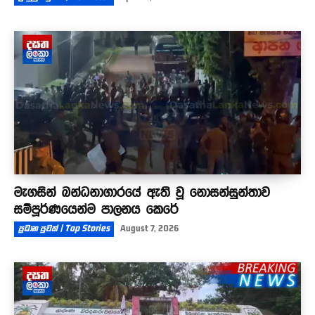
මැගසින් බන්ධනාගාරයේ ඇති වූ නොසන්සුන්තාව
සම්පූර්ණයෙන්ම පාලනය කෙරේ
ප්‍රධාන පුවත් | Top Stories
August 7, 2026