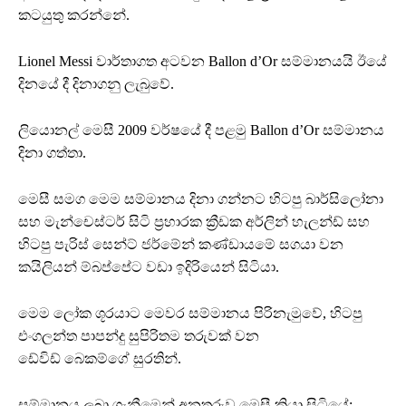
කටයුතු කරන්නේ.
Lionel Messi වාර්තාගත අටවන Ballon d’Or සම්මානයයි ඊයේ
දිනයේ දී දිනාගනු ලැබුවේ.
ලියොනල් මෙසී 2009 වර්ෂයේ දී පළමු Ballon d’Or සම්මානය
දිනා ගත්තා.
මෙසී සමග මෙම සම්මානය දිනා ගන්නට හිටපු බාර්සිලෝනා
සහ මැන්චෙස්ටර් සිටි ප්‍රහාරක ක්‍රීඩක අර්ලින් හැලන්ඩ් සහ
හිටපු පැරිස් සෙන්ට් ජර්මේන් කණ්ඩායමේ සගයා වන
ක‍යිලියන් ම්බප්පේට වඩා ඉදිරියෙන් සිටියා.
මෙම ලෝක ශූරයාට මෙවර සම්මානය පිරිනැමුවේ, හිටපු
එංගලන්ත පාපන්දු සුපිරිතම තරුවක් වන
ඩේවිඩ් බෙකම්ගේ සුරතින්.
සම්මානය ලබා ගැනීමෙන් අනතුරුව මෙසී කියා සිටියේ;