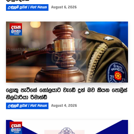
උණුසුම් පුවත් | Hot News
August 6, 2026
ලොකු පැටීගේ ගෝලයාට වැඩේ දුන් බව කියන පොලිස්
නිලධාරියා රිමාන්ඩ්
උණුසුම් පුවත් | Hot News
August 4, 2026