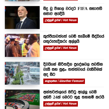
සිදු වූ විශාල වරදට FIFA සභාපති
සමාව අයදියි
උණුසුම් පුවත් | Hot News
කුප්පියාවත්තේ වෙඩි තැබීමේ සිද්ධියේ
යතුරුපැදිකරු අල්ලයි
උණුසුම් පුවත් | Hot News
දිවයිනේ නිරිතදිග ප්‍රදේශවල පවතින
වැසි සහ සුළං තත්ත්වයේ වැඩිවීමක්
අද සිට
කාළගුණය | Weather Forecast
අන්තර්ජාලයේ ඔට්ටු ඇල්ලූ වෙබ්
අඩවි 24ක් මෙරට තුළ තහනම් කරයි
උණුසුම් පුවත් | Hot News