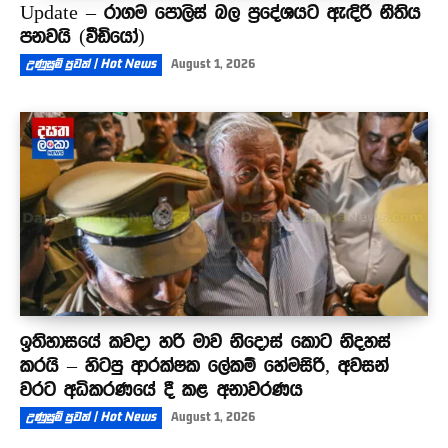
Update – රාගම පොලිස් බල ප්‍රදේශයට ඇඳිරි නීතිය
පනවයි (වීඩියෝ)
උණුසුම් පුවත් | Hot News
August 1, 2026
ඉතිහාසයේ කවදා හරි මාව නිදොස් කොට නිදහස්
කරයි – හිටපු ආරක්ෂක ලේකම් හේමසිරි, අවසන්
වරට අධිකරණයේ දී කළ අනාවරණය
උණුසුම් පුවත් | Hot News
August 1, 2026