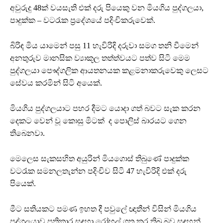
අවුරුදු 48ක් වයසැති එක් දරු පියෙකු වන මියගිය පුද්ගලයා,
පාදුක්ක – වටරැක ප්‍රදේශයේ පදිංචිකරුවෙක්.
බිරිඳ මිය යාමෙන් පසු 11 හැවිරිදි දරුවා සමග තනි වීමෙන්
අනතුරුව මානසික ව්‍යාකූල තත්ත්වයට පත්ව සිටි මෙම
පුද්ගලයා පෞද්ගලික ආයතනයක කළමනාකරුවෙකු ලෙසට
සේවය කරමින් සිටි අයෙක්.
මියගිය පුද්ගලයාට පහර දීමට යොදා ගත් බවට සැක කරන
දෙකට වෙන් වූ කොසු මිටක් ද පොලිස් බාරයට ගෙන
තිබෙනවා.
මෙලෙස සැකසහිත අයුරින් මියගොස් තිබුණේ පාදුක්ක
වටරැක සමනලතැන්න පදිංචිව සිටි 47 හැවිරිදි එක් දරු
පියෙක්.
මීට සතියකට පමණ ඉහත දී පවුලේ ඥාතීන් විසින් මියගිය
පුද්ගලයාව ප්‍රතිකාර සඳහා රෝහල් ගත කර තිබූ බව සඳහන්.