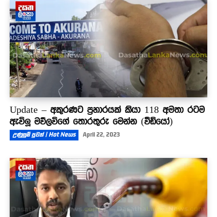
Update – අකුරණට ප්‍රහාරයක් කියා 118 අමතා රටම
ඇවිලූ මව්ලවිගේ තොරතුරු මෙන්න (වීඩියෝ)
උණුසුම් පුවත් | Hot News
April 22, 2023