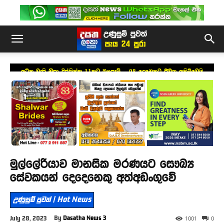
අධික වැසි නිසා දිස්ත්‍රික්ක 11කට බලපෑම් – 08 දෙනෙකුට ජීවිත අහිමිවෙයි
මුල්ලේරියාව මානසික මරණයට සෞඛ්‍ය
සේවකයන් දෙදෙනෙකු අත්අඩංගුවේ
උණුසුම් පුවත් | Hot News
By
Dasatha News 3
July 28, 2023
1001
0