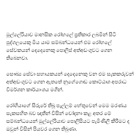
මුල්ලේරියාව මානසික රෝහලේ ප්‍රතිකාර ලබමින් සිටි
පුද්ගලයෙකු මිය යාම සම්බන්ධයෙන් එම රෝහලේ
සේවකයන් දෙදෙනෙකු පොලිස් අත්අඩංගුවට ගෙන
තිබෙනවා.
සෞඛ්‍ය සේවා සහායකයන් දෙදෙනෙකු වන එම සැකකරුවන්
අත්අඩංගුවට ගෙන ඇතතේ නුගේගොඩ කොට්ඨාශ අපරාධ
විමර්ශන කාර්යාංශය මගින්.
රෝගියාගේ සිරුරේ තිබූ පැල්ලම් හේතුවෙන් මෙම මරණය
සැකසහිත බව ඥාතීන් විසින් චෝදනා කළ අතර මේ
සම්බන්ධයෙන් මුල්ලේරියාව පොලිසියට පැමිණිලි කිරීමට ද
ඔවුන් විසින් පියවර ගෙන තිබුණා.