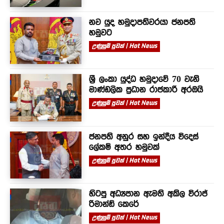
නව යුද හමුදාපතිවරයා ජනපති
හමුවට
උණුසුම් පුවත් | Hot News
ශ්‍රී ලංකා යුද්ධ හමුදාවේ 70 වැනි
මාණ්ඩලික ප්‍රධාන රාජකාරී අරඹයි
උණුසුම් පුවත් | Hot News
ජනපති අනුර සහ ඉන්දීය විදෙස්
ලේකම් අතර හමුවක්
උණුසුම් පුවත් | Hot News
හිටපු අධ්‍යපාන ඇමති අකිල විරාජ්
රිමාන්ඩ් කෙරේ
උණුසුම් පුවත් | Hot News