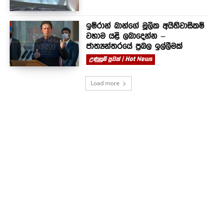
ඉම්රාන් ඛාන්ගේ මූලික අයිතිවාසිකම්
වහාම යළි ලබාදෙන්න –
ජාත්‍යන්තරයේ ප්‍රබල ඉල්ලීමක්
උණුසුම් පුවත් | Hot News
Load more