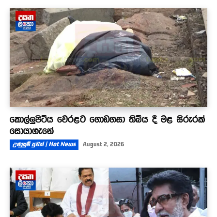
කොල්ලුපිටිය වෙරළට ගොඩගසා තිබිය දී මළ සිරුරක්
සොයාගැනේ
උණුසුම් පුවත් | Hot News
August 2, 2026