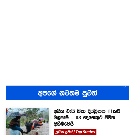
අපගේ නවතම පුවත්
අධික වැසි නිසා දිස්ත්‍රික්ක 11කට
බලපෑම් – 08 දෙනෙකුට ජීවිත
අහිමිවෙයි
ප්‍රධාන පුවත් | Top Stories