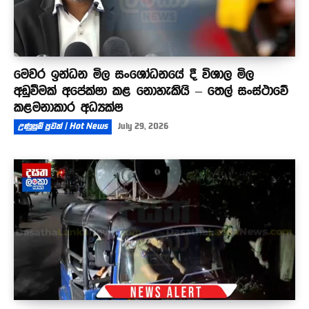
මෙවර ඉන්ධන මිල සංශෝධනයේ දී විශාල මිල
අඩුවීමක් අපේක්ෂා කළ නොහැකියි – තෙල් සංස්ථාවේ
කළමනාකාර අධ්‍යක්ෂ
උණුසුම් පුවත් | Hot News
July 29, 2026