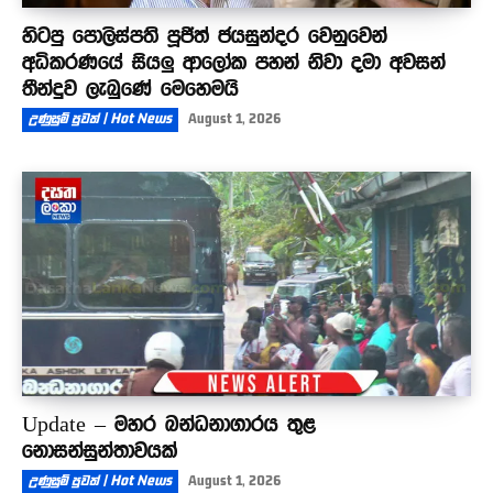
හිටපු පොලිස්පති පූජිත් ජයසුන්දර වෙනුවෙන්
අධිකරණයේ සියලු ආලෝක පහන් නිවා දමා අවසන්
තීන්දුව ලැබුණේ මෙහෙමයි
උණුසුම් පුවත් | Hot News
August 1, 2026
Update – මහර බන්ධනාගාරය තුළ
නොසන්සුන්තාවයක්
උණුසුම් පුවත් | Hot News
August 1, 2026