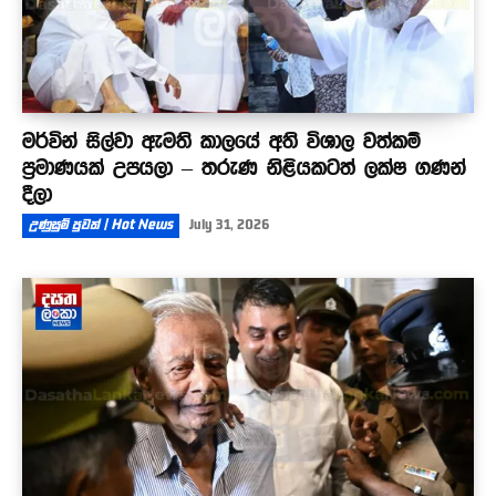
මර්වින් සිල්වා ඇමති කාලයේ අති විශාල වත්කම්
ප්‍රමාණයක් උපයලා – තරුණ නිළියකටත් ලක්ෂ ගණන්
දීලා
උණුසුම් පුවත් | Hot News
July 31, 2026