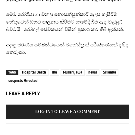
මෙම රෝගියා 25 වනදා නොසන්සුන්කාරී ලෙස හැසිරීම
හේතුවෙන් ඔහුව පාලනය කිරීමට යාමේදී බිම ඇද වැටුණු
බවටයි රෝහල් සේවකයන් විසින් ප්‍රකාශ කර තිබී ඇත්තේ.
අදාළ මරණය සම්බන්ධයෙන් මහේස්ත්‍රාත් පරීක්ෂණයක් ද සිදු
කෙරුණා.
Hospital Death
lka
Mulleriyawa
news
Srilanka
TAGS
suspects Arrested
LEAVE A REPLY
LOG IN TO LEAVE A COMMENT